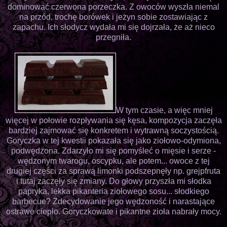
dominować czerwona porzeczka. Z owoców wyszła niemal
na przód, trochę borówek i jeżyn sobie zostawiając z
zapachu. Ich słodycz wydała mi się dojrzała, że aż nieco
przegniła.
W tym czasie, a więc mniej
więcej w połowie rozpływania się kęsa, kompozycja zaczęła
bardziej zajmować się konkretem i wytrawną soczystością.
Goryczka w tej kwestii pokazała się jako ziołowo-odymiona,
podwędzona. Zdarzyło mi się pomyśleć o mięsie i serze -
wędzonym twarogu, oscypku, ale potem... owoce z tej
drugiej części za sprawą limonki podszepnęły np. grejpfruta
i tutaj zaczęły się zmiany. Do głowy przyszła mi słodka
papryka, lekka pikanteria ziołowego sosu... słodkiego
barbecue? Zdecydowanie jego wędzoność i narastające
ostrawe ciepło. Goryczkowate i pikantne zioła nabrały mocy.