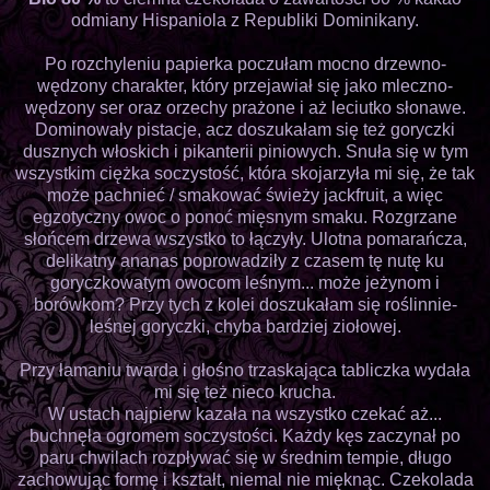
odmiany Hispaniola z Republiki Dominikany.
Po rozchyleniu papierka poczułam mocno drzewno-
wędzony charakter, który przejawiał się jako mleczno-
wędzony ser oraz orzechy prażone i aż leciutko słonawe.
Dominowały pistacje, acz doszukałam się też goryczki
dusznych włoskich i pikanterii piniowych. Snuła się w tym
wszystkim ciężka soczystość, która skojarzyła mi się, że tak
może pachnieć / smakować świeży jackfruit, a więc
egzotyczny owoc o ponoć mięsnym smaku. Rozgrzane
słońcem drzewa wszystko to łączyły. Ulotna pomarańcza,
delikatny ananas poprowadziły z czasem tę nutę ku
goryczkowatym owocom leśnym... może jeżynom i
borówkom? Przy tych z kolei doszukałam się roślinnie-
leśnej goryczki, chyba bardziej ziołowej.
Przy łamaniu twarda i głośno trzaskająca tabliczka wydała
mi się też nieco krucha.
W ustach najpierw kazała na wszystko czekać aż...
buchnęła ogromem soczystości. Każdy kęs zaczynał po
paru chwilach rozpływać się w średnim tempie, długo
zachowując formę i kształt, niemal nie mięknąc. Czekolada