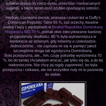
ostatnie dopuściły nieco dymu, orzechów i herbacianych
sugestii, a także sporo dość szybko opadającej ostrości.
Herbaty, czerwone owoce, ananasa czułam też w Duffy's
Dominican Republic Taino 65 %, zaś orzechy, kwaśne
owoce i sery z wędzeniem w
Beskid Republika Dominikany
Hispaniola BIO 70 %
, jednak obie zdecydowanie bardziej
przypominały słodkości. 80 % była wytrawniejsza w
kontekście aż dziwnym, gdy mówimy o czekoladzie.
Jednocześnie... nie zapisała mi się w pamięci jakoś
szczególnie druga tak egzotyczna Dominikana.
Była przepyszna, ale... hm, czuję potrzebę wyróżnienia 70
%, bo do tamtej chciałabym wracać, jak tylko się da, a do tej
niekoniecznie. Nie chcę jej nigdy zapomnieć, bo była
przepyszna i ciekawa, ale nie wszystkie nuty mi tu pasowały
do siebie.