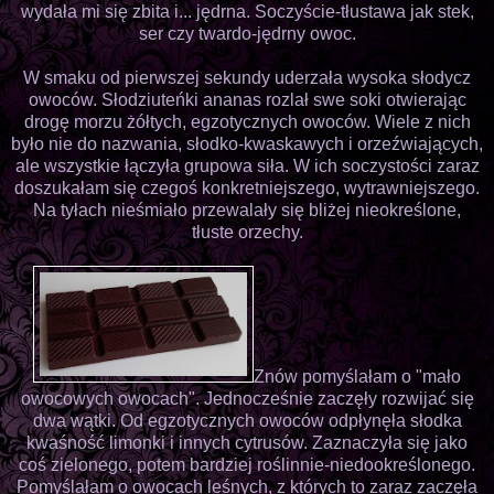
wydała mi się zbita i... jędrna. Soczyście-tłustawa jak stek,
ser czy twardo-jędrny owoc.
W smaku od pierwszej sekundy uderzała wysoka słodycz
owoców. Słodziuteńki ananas rozlał swe soki otwierając
drogę morzu żółtych, egzotycznych owoców. Wiele z nich
było nie do nazwania, słodko-kwaskawych i orzeźwiających,
ale wszystkie łączyła grupowa siła. W ich soczystości zaraz
doszukałam się czegoś konkretniejszego, wytrawniejszego.
Na tyłach nieśmiało przewalały się bliżej nieokreślone,
tłuste orzechy.
Znów pomyślałam o "mało
owocowych owocach". Jednocześnie zaczęły rozwijać się
dwa wątki. Od egzotycznych owoców odpłynęła słodka
kwaśność limonki i innych cytrusów. Zaznaczyła się jako
coś zielonego, potem bardziej roślinnie-niedookreślonego.
Pomyślałam o owocach leśnych, z których to zaraz zaczęła