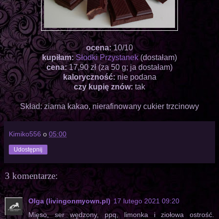
ocena:
10/10
kupiłam:
Słodki Przystanek
(dostałam)
cena:
17,90 zł (za 50 g; ja dostałam)
kaloryczność:
nie podana
czy kupię znów:
tak
Skład: ziarna kakao, nierafinowany cukier trzcinowy
Kimiko556
o
05:00
Udostępnij
3 komentarze:
Olga (livingonmyown.pl)
17 lutego 2021 09:20
Mięso, ser wędzony, ppq, limonka i ziołowa ostrość.