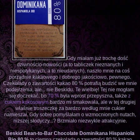
Gdy miałam już trochę dość
dziwnościo-nowości (a to tabliczek nieznanych i
niespotykanych, a to nieudanych), naszło mnie na coś
porządnie kakaowego i dobrego jakościowo, pewnego.
Czekolady o zawartości kakao 80 % potrafią budzić we mnie
podejrzenia, ale... nie Beskidu. Te wielbię! Tej nie mogłam
się doczekać, bo
70 %
była wprost przepyszna, także
z
cukrem kokosowym
bardzo mi smakowała, ale w tej drugiej
właśnie troszeczkę za bardzo według mnie cukier
namieszał. Gdy sobie pomyślałam o wzmocnionych nutach,
niższej słodyczy...? Brzmiało niezwykle atrakcyjnie.
Beskid Bean-to-Bar Chocolate Dominikana Hispaniola
Bio 80 %
to ciemna czekolada o zawartości 80 % kakao