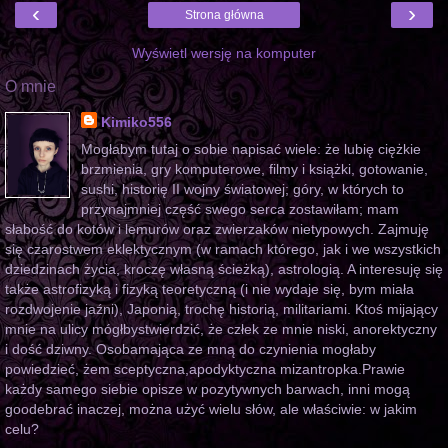
‹
›
Strona główna
Wyświetl wersję na komputer
O mnie
Kimiko556
Mogłabym tutaj o sobie napisać wiele: że lubię ciężkie
brzmienia, gry komputerowe, filmy i książki, gotowanie,
sushi, historię II wojny światowej; góry, w których to
przynajmniej część swego serca zostawiłam; mam
słabość do kotów i lemurów oraz zwierzaków nietypowych. Zajmuję
się czarostwem eklektycznym (w ramach którego, jak i we wszystkich
dziedzinach życia, kroczę własną ścieżką), astrologią. A interesuję się
także astrofizyką i fizyką teoretyczną (i nie wydaje się, bym miała
rozdwojenie jaźni), Japonią, trochę historią, militariami. Ktoś mijający
mnie na ulicy mógłbystwierdzić, że człek ze mnie niski, anorektyczny
i dość dziwny. Osobamająca ze mną do czynienia mogłaby
powiedzieć, żem sceptyczna,apodyktyczna mizantropka.Prawie
każdy samego siebie opisze w pozytywnych barwach, inni mogą
goodebrać inaczej, można użyć wielu słów, ale właściwie: w jakim
celu?