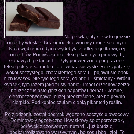
Nagle wkręciły się w to gorzkie
orzechy włoskie. Bez ogródek otworzyły drogę kolejnym.
Nuta wędzenia i dymu wydobyła z odległego tła więcej
orzechów. Pomyślałam o lekko pikantnych piniowych,
słonawych pistacjach... Były podwędzono-podprażone,
lekko pokryte karmelem, ale wciąż soczyste. Rozsypały się
wokół soczystego, charakternego sera i... pojawił się obok
nich kwasek. Nie tyle tego sera, co bbq i... śmietany? Wrócił
kwasek, tym razem jako tłusty nabiał. Impet orzechów zelżał
na rzecz fusiasto-gorzkich naparów i herbat. Ciemne,
ciemnoczerwonawe, bliżej nieokreślone, ale na pewno
cierpkie. Pod koniec czułam ciepłą pikanterię roślin.
Po zjedzeniu został posmak wędzono-soczyście owocowy.
Dominowały egzotyczne i kwaskawy splot porzeczek,
borówek z czerwonymi nutami... już bardziej
podkarmelizowano-warzywnymi, bo sosu bbq i ziół. Te