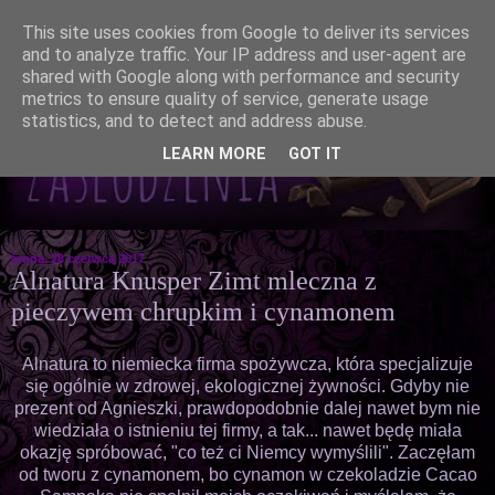
This site uses cookies from Google to deliver its services
and to analyze traffic. Your IP address and user-agent are
shared with Google along with performance and security
metrics to ensure quality of service, generate usage
statistics, and to detect and address abuse.
LEARN MORE
GOT IT
środa, 28 czerwca 2017
Alnatura Knusper Zimt mleczna z
pieczywem chrupkim i cynamonem
Alnatura to niemiecka firma spożywcza, która specjalizuje
się ogólnie w zdrowej, ekologicznej żywności. Gdyby nie
prezent od Agnieszki, prawdopodobnie dalej nawet bym nie
wiedziała o istnieniu tej firmy, a tak... nawet będę miała
okazję spróbować, "co też ci Niemcy wymyślili". Zaczęłam
od tworu z cynamonem, bo cynamon w czekoladzie Cacao