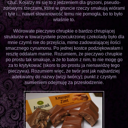
czuć. Kojarzy mi się to z jedzeniem dla gryzoni, pseudo-
zdrowymi rzeczami, które w gruncie rzeczy smakują wiórami
i tyle i... nawet słowanowość temu nie pomogła, bo to było
właśnie to.
Wiórowate pieczywo chrupkie o bardzo chrupiącej
strukturze w towarzystwie przecukrzonej czekolady było dla
mnie czymś nie do przejścia, mimo zadowalającej ilości
smacznego cynamonu. Po jednej kostce podziękowałam i
resztę oddałam mamie. Rozumiem, że pieczywo chrupkie
po prostu tak smakuje, a że to baton z nim, to nie mogę go
za to krytykować (skoro to po prostu ja nienawidzę tego
pieczywa). Rozumiem więc, że twór jest jak najbardziej
adekwatny do nazwy (wizji twórcy); punkt z czystym
sumieniem odejmuję za przesłodzenie.