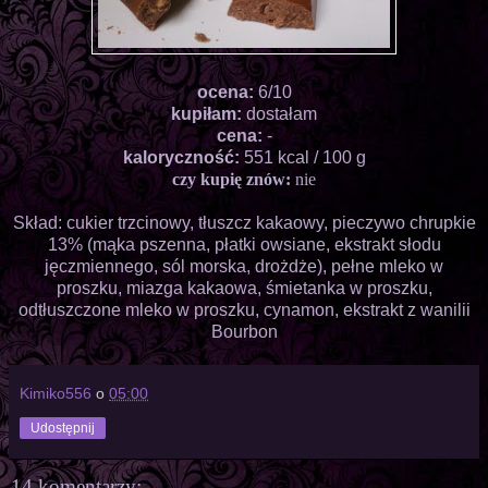
ocena:
6/10
kupiłam:
dostałam
cena:
-
kaloryczność:
551 kcal / 100 g
czy kupię znów:
nie
Skład: cukier trzcinowy, tłuszcz kakaowy, pieczywo chrupkie
13% (mąka pszenna, płatki owsiane, ekstrakt słodu
jęczmiennego, sól morska, drożdże), pełne mleko w
proszku, miazga kakaowa, śmietanka w proszku,
odtłuszczone mleko w proszku, cynamon, ekstrakt z wanilii
Bourbon
Kimiko556
o
05:00
Udostępnij
14 komentarzy: