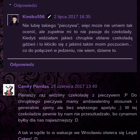
Odpowiedzi
Kimiko556
2 lipca 2017 16:35
Nie lubię takiego "pieczywa", więc może nie umiem tak
ocenić, ale zupełnie mi to nie pasuje do czekolady.
Kiedyś widziałam jakieś chrupkie oblane czekoladą
gdzieś i to kłóciło się z jakimś takim moim poczuciem...
co do połączeń w jedzeniu, nie wiem, dziwne to.
Odpowiedz
Candy Pandas
28 czerwca 2017 13:40
Pierwszy raz widzimy czekoladę z pieczywem :P Do
chrupkiego pieczywa mamy ambiwalentny stosunek i
generalnie zjemy ale bez większego apetytu ;) W tej
czekoladzie pewnie by nam nie przeszkadzało, bo cynamon
byłby dla nas najważniejszy :D
A tak w ogóle to w wakacje we Wrocławiu otwiera się Legal
Cakes! :D