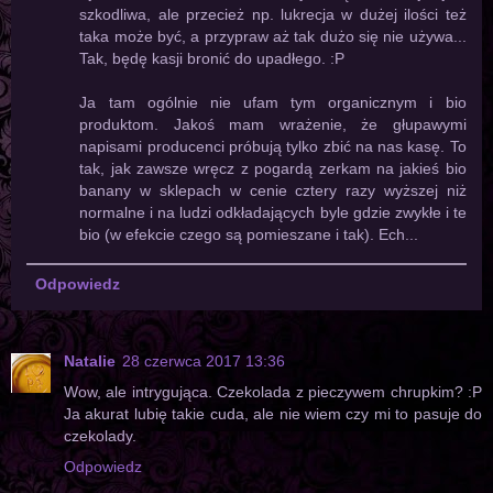
szkodliwa, ale przecież np. lukrecja w dużej ilości też
taka może być, a przypraw aż tak dużo się nie używa...
Tak, będę kasji bronić do upadłego. :P
Ja tam ogólnie nie ufam tym organicznym i bio
produktom. Jakoś mam wrażenie, że głupawymi
napisami producenci próbują tylko zbić na nas kasę. To
tak, jak zawsze wręcz z pogardą zerkam na jakieś bio
banany w sklepach w cenie cztery razy wyższej niż
normalne i na ludzi odkładających byle gdzie zwykłe i te
bio (w efekcie czego są pomieszane i tak). Ech...
Odpowiedz
Natalie
28 czerwca 2017 13:36
Wow, ale intrygująca. Czekolada z pieczywem chrupkim? :P
Ja akurat lubię takie cuda, ale nie wiem czy mi to pasuje do
czekolady.
Odpowiedz