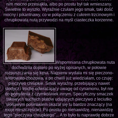
nim mocno przesiąkła, albo po prostu był tak wmieszany.
Świetnie to wyszło. Wyraźnie czułam jego smak, taki dość
mocny i pikantnawy, co w połączeniu z cukrem trzcinowym i
chrupkowatą nutą przywodzi na myśl ciasteczka korzenne.
Wspomniana chrupkowata nuta
dochodziła dopiero po wyżej opisanych, w połowie
rozpuszczania się kęsa. Najpierw wydała mi się pieczono-
wiórowato-zbożowa, a po chwili już wiedziałam, co czuję:
pieczywo chrupkie. Smak wyraźny, przebijający nawet
słodycz i trochę odwracający uwagę od cynamonu, był nie
do pomylenia z czymkolwiek innym. Specyficzny smaczek
takowych suchych płatów udających pieczywo z leciutko
słonawym posmakiem okazał się tu bardzo znaczący (na
moje nieszczęście). Po prostu go nienawidzę, nienawidzę
tego "pieczywa chrupkiego"... A to było tu naprawdę dobrze