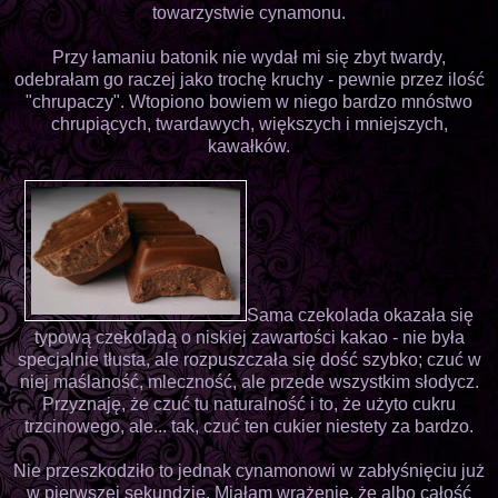
towarzystwie cynamonu.
Przy łamaniu batonik nie wydał mi się zbyt twardy,
odebrałam go raczej jako trochę kruchy - pewnie przez ilość
"chrupaczy". Wtopiono bowiem w niego bardzo mnóstwo
chrupiących, twardawych, większych i mniejszych,
kawałków.
Sama czekolada okazała się
typową czekoladą o niskiej zawartości kakao - nie była
specjalnie tłusta, ale rozpuszczała się dość szybko; czuć w
niej maślaność, mleczność, ale przede wszystkim słodycz.
Przyznaję, że czuć tu naturalność i to, że użyto cukru
trzcinowego, ale... tak, czuć ten cukier niestety za bardzo.
Nie przeszkodziło to jednak cynamonowi w zabłyśnięciu już
w pierwszej sekundzie. Miałam wrażenie, że albo całość