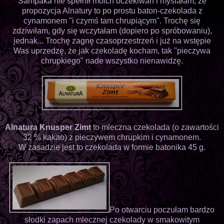
Sampaka nie spełnił moich oczekiwań i myślałam, że
propozycja Alnatury to po prostu baton-czekolada z
cynamonem "i czymś tam chrupiącym". Trochę się
zdziwiłam, gdy się wczytałam (dopiero po spróbowaniu),
jednak... Trochę zagnę czasoprzestrzeń i już na wstępie
Was uprzedzę, że jak czekoladę kocham, tak "pieczywa
chrupkiego" nade wszystko nienawidzę.
Alnatura Knusper Zimt
to mleczna czekolada (o zawartości
32 % kakao) z pieczywem chrupkim i cynamonem.
W zasadzie jest to czekolada w formie batonika 45 g.
Po otwarciu poczułam bardzo
słodki zapach mlecznej czekolady w smakowitym