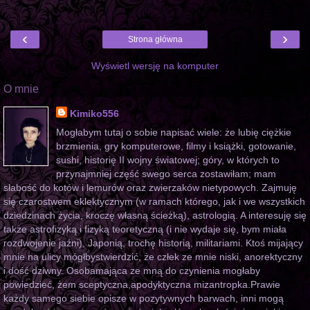
‹
›
Strona główna
Wyświetl wersję na komputer
O mnie
Kimiko556
Mogłabym tutaj o sobie napisać wiele: że lubię ciężkie
brzmienia, gry komputerowe, filmy i książki, gotowanie,
sushi, historię II wojny światowej; góry, w których to
przynajmniej część swego serca zostawiłam; mam
słabość do kotów i lemurów oraz zwierzaków nietypowych. Zajmuję
się czarostwem eklektycznym (w ramach którego, jak i we wszystkich
dziedzinach życia, kroczę własną ścieżką), astrologią. A interesuję się
także astrofizyką i fizyką teoretyczną (i nie wydaje się, bym miała
rozdwojenie jaźni), Japonią, trochę historią, militariami. Ktoś mijający
mnie na ulicy mógłbystwierdzić, że człek ze mnie niski, anorektyczny
i dość dziwny. Osobamająca ze mną do czynienia mogłaby
powiedzieć, żem sceptyczna,apodyktyczna mizantropka.Prawie
każdy samego siebie opisze w pozytywnych barwach, inni mogą