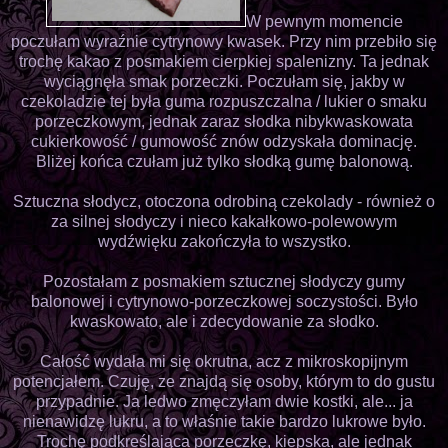
W pewnym momencie
poczułam wyraźnie cytrynowy kwasek. Przy nim przebiło się
trochę kakao z posmakiem cierpkiej spalenizny. Ta jednak
wyciągnęła smak porzeczki. Poczułam się, jakby w
czekoladzie tej była guma rozpuszczalna / lukier o smaku
porzeczkowym, jednak zaraz słodka nibykwaskowata
cukierkowość / gumowość znów odzyskała dominację.
Bliżej końca czułam już tylko słodką gumę balonową.
Sztuczna słodycz, otoczona odrobiną czekolady - również o
za silnej słodyczy i nieco kakałkowo-polewowym
wydźwięku zakończyła to wszystko.
Pozostałam z posmakiem sztucznej słodyczy gumy
balonowej i cytrynowo-porzeczkowej soczystości. Było
kwaskowato, ale i zdecydowanie za słodko.
Całość wydała mi się okrutna, acz z mikroskopijnym
potencjałem. Czuję, ze znajdą się osoby, którym to do gustu
przypadnie. Ja ledwo zmęczyłam dwie kostki, ale... ja
nienawidzę lukru, a to właśnie takie bardzo lukrowe było.
Trochę podkreślająca porzeczkę, kiepska, ale jednak