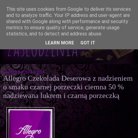
This site uses cookies from Google to deliver its services
and to analyze traffic. Your IP address and user-agent are
shared with Google along with performance and security
metrics to ensure quality of service, generate usage
statistics, and to detect and address abuse.
LEARN MORE
GOT IT
poniedziałek, 1 lipca 2019
Allegro Czekolada Deserowa z nadzieniem
o smaku czarnej porzeczki ciemna 50 %
nadziewana lukrem i czarną porzeczką