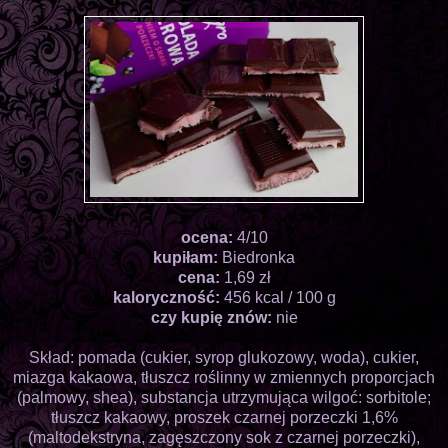
ocena:
4/10
kupiłam:
Biedronka
cena:
1,69 zł
kaloryczność:
456 kcal / 100 g
czy kupię znów:
nie
Skład: pomada (cukier, syrop glukozowy, woda), cukier,
miazga kakaowa, tłuszcz roślinny w zmiennych proporcjach
(palmowy, shea), substancja utrzymująca wilgoć: sorbitole;
tłuszcz kakaowy, proszek czarnej porzeczki 1,6%
(maltodekstryna, zagęszczony sok z czarnej porzeczki),