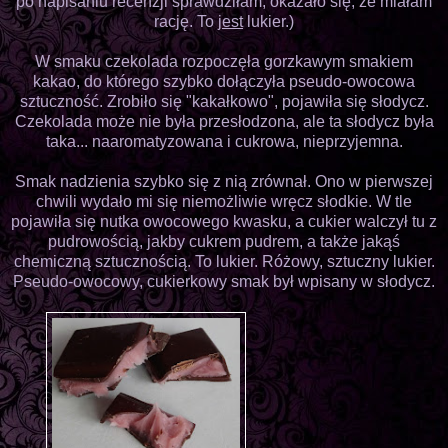
po napisaniu recenzji sprawdziłam, okazało się, że miałam
rację. To
jest
lukier.)
W smaku czekolada rozpoczęła gorzkawym smakiem
kakao, do którego szybko dołączyła pseudo-owocowa
sztuczność. Zrobiło się "kakałkowo", pojawiła się słodycz.
Czekolada może nie była przesłodzona, ale ta słodycz była
taka... naaromatyzowana i cukrowa, nieprzyjemna.
Smak nadzienia szybko się z nią zrównał. Ono w pierwszej
chwili wydało mi się niemożliwie wręcz słodkie. W tle
pojawiła się nutka owocowego kwasku, a cukier walczył tu z
pudrowością, jakby cukrem pudrem, a także jakąś
chemiczną sztucznością. To lukier. Różowy, sztuczny lukier.
Pseudo-owocowy, cukierkowy smak był wpisany w słodycz.