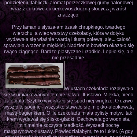
podzieleniu tabliczki aromat porzeczkowej gumy balonowej
wraz z cukrowo-cukierkowosztuczną słodyczą wzrósł
znacząco.
Przy łamaniu słyszałam trzask chrupkiego, twardego
wierzchu, a więc warstwy czekolady, która w dotyku
wydawała się właśnie twardą i tłustą polewą, ale... całość
sprawiała wrażenie miękkiej. Nadzienie bowiem okazało się
rwąco-ciągnące. Bardzo plastyczne i rzadkie. Lepiło się, ale
nie przesadnie.
W ustach czekolada rozpływała
się w umiarkowanym tempie, łatwo i tłustawo. Miękka, nieco
zalepiała. Szybko wyciskało się spod niej wnętrze. O dziwo
wyszło to spójnie - wszystko stawało się miękko-ulepkowatą
masą-bagienkiem. O ile czekolada miała pylisty motyw, tak
krem wydawał się ślisko-gładki. Cechowała go wodnista,
minimalnie soczysta rzadkość. Wyszedł trochę
margarynowo-tłustawy. Powiedziałabym, że to lukier. (A gdy