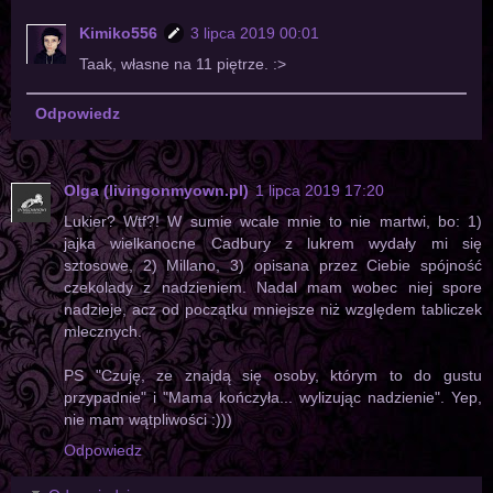
Kimiko556
3 lipca 2019 00:01
Taak, własne na 11 piętrze. :>
Odpowiedz
Olga (livingonmyown.pl)
1 lipca 2019 17:20
Lukier? Wtf?! W sumie wcale mnie to nie martwi, bo: 1)
jajka wielkanocne Cadbury z lukrem wydały mi się
sztosowe, 2) Millano, 3) opisana przez Ciebie spójność
czekolady z nadzieniem. Nadal mam wobec niej spore
nadzieje, acz od początku mniejsze niż względem tabliczek
mlecznych.
PS "Czuję, ze znajdą się osoby, którym to do gustu
przypadnie" i "Mama kończyła... wylizując nadzienie". Yep,
nie mam wątpliwości :)))
Odpowiedz