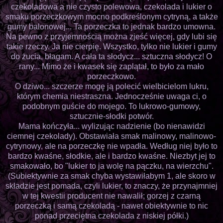
czekoladowa a nie czysto polewowa, czekolada i lukier o
smaku porzeczkowym mocno podkreślonym cytryną, a także
gumy balonowej... Ta porzeczka to jednak bardzo umowna.
Na pewno z przyjemnością można zjeść więcej, gdy lubi się
takie rzeczy. Ja nie cierpię. Wszystko, tylko nie lukier i gumy
do żucia, błagam. A cała ta słodycz... sztuczna słodycz! O
rany... Mimo że i kwasek się zaplątał, to było za mało
porzeczkowo.
O dziwo... szczerze mogę ją polecić wielbicielom lukru,
którym chemia niestraszna. Jednocześnie uwaga ci, o
podobnym guście do mojego. To lukrowo-gumowy,
sztucznie-słodki potwór.
Mama kończyła... wylizując nadzienie (bo nienawidzi
ciemnej czekolady). Obstawiała smak malinowy, malinowo-
cytrynowy, ale na porzeczkę nie wpadła. Według niej było to
bardzo kwaśne, słodkie, ale i bardzo kwaśne. Niezbyt jej to
smakowało, bo "lukier to ja wolę na pączku, na wierzchu".
(Subiektywnie za smak chyba wystawiłabym 1, ale skoro w
składzie jest pomada, czyli lukier, to znaczy, że przynajmniej
w tej kwestii producent nie nawalił; gorzej z czarną
porzeczką i samą czekoladą - nawet obiektywnie to nic
ponad przeciętna czekolada z niskiej półki.)