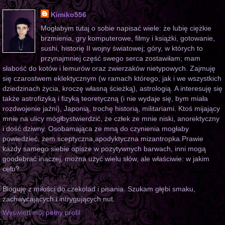
Kimiko556
Mogłabym tutaj o sobie napisać wiele: że lubię ciężkie
brzmienia, gry komputerowe, filmy i książki, gotowanie,
sushi, historię II wojny światowej; góry, w których to
przynajmniej część swego serca zostawiłam; mam
słabość do kotów i lemurów oraz zwierzaków nietypowych. Zajmuję
się czarostwem eklektycznym (w ramach którego, jak i we wszystkich
dziedzinach życia, kroczę własną ścieżką), astrologią. A interesuję się
także astrofizyką i fizyką teoretyczną (i nie wydaje się, bym miała
rozdwojenie jaźni), Japonią, trochę historią, militariami. Ktoś mijający
mnie na ulicy mógłbystwierdzić, że człek ze mnie niski, anorektyczny
i dość dziwny. Osobamająca ze mną do czynienia mogłaby
powiedzieć, żem sceptyczna,apodyktyczna mizantropka.Prawie
każdy samego siebie opisze w pozytywnych barwach, inni mogą
goodebrać inaczej, można użyć wielu słów, ale właściwie: w jakim
celu?
Bloguję z miłości do czekolad i pisania. Szukam głębi smaku,
zachwycających i intrygujących nut.
Wyświetl mój pełny profil