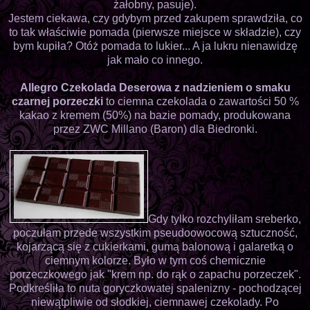
żałobny, pasuje).
Jestem ciekawa, czy gdybym przed zakupem sprawdziła, co
to tak właściwie pomada (pierwsze miejsce w składzie), czy
bym kupiła? Otóż pomada to lukier... A ja lukru nienawidzę
jak mało co innego.
Allegro Czekolada Deserowa z nadzieniem o smaku
czarnej porzeczki
to ciemna czekolada o zawartości 50 %
kakao z kremem (50%) na bazie pomady, produkowana
przez ZWC Millano (Baron) dla Biedronki.
Gdy tylko rozchyliłam sreberko,
poczułam przede wszystkim pseudoowocową sztuczność,
kojarzącą się z cukierkami, gumą balonową i galaretką o
ciemnym kolorze. Było w tym coś chemicznie
porzeczkowego jak "krem np. do rąk o zapachu porzeczek".
Podkreśliła to nuta goryczkowatej spalenizny - pochodzącej
niewątpliwie od słodkiej, ciemnawej czekolady. Po