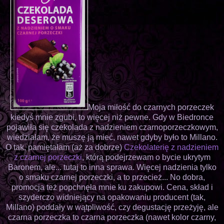
Moja miłość do czarnych porzeczek
kiedyś mnie zgubi, to więcej niż pewne. Gdy w Biedronce
pojawiła się czekolada z nadzieniem czarnoporzeczkowym,
wiedziałam, że muszę ją mieć, nawet gdyby było to Millano.
O tak, pamiętałam (aż za dobrze)
Czekolaterię z nadzieniem
z czarnej porzeczki
, którą podejrzewam o bycie ukrytym
Baronem, ale... tutaj to inna sprawa. Więcej nadzienia tylko
o smaku czarnej porzeczki, a to przecież... No dobra,
promocja też popchnęła mnie ku zakupowi. Cena, skład i
szyderczo widniejący na opakowaniu producent (tak,
Millano) poddały w wątpliwość, czy degustację przeżyję, ale
czarna porzeczka to czarna porzeczka (nawet kolor czarny,