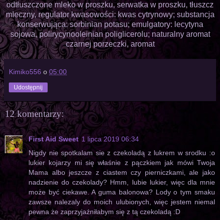
odtłuszczone mleko w proszku, serwatka w proszku, tłuszcz
mleczny, regulator kwasowości: kwas cytrynowy; substancja
konserwująca: sorbinian potasu; emulgatory: lecytyna
sojowa, polirycynooleinian poliglicerolu; naturalny aromat
czarnej porzeczki, aromat
Kimiko556
o
05:00
Udostępnij
12 komentarzy:
First Aid Sweet
1 lipca 2019 06:34
Nigdy nie spotkalam sie z czekoladą z lukrem w srodku :o
lukier kojarzy mi się właśnie z pączkiem jak mówi Twoja
Mama albo jeszcze z ciastem czy pierniczkami, ale jako
nadzienie do czekolady? Hmm, lubie lukier, więc dla mnie
może być ciekawe. A guma balonowa? Lody o tym smaku
zawsze nalezaly do moich ulubionych, więc jestem niemal
pewna że zaprzyjaźniłabym się z tą czekoladą :D