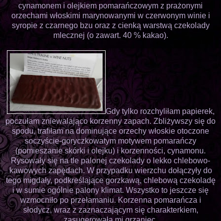
cynamonem i olejkiem pomarańczowym z prażonymi
orzechami włoskimi marynowanymi w czerwonym winie i
syropie z czarnego bzu oraz z cienką warstwą czekolady
mlecznej (o zawart. 40 % kakao).
Gdy tylko rozchyliłam papierek,
poczułam zniewalająco korzenny zapach. Zbliżywszy się do
spodu, trafiłam na dominujące orzechy włoskie otoczone
soczyście-goryczkowatym motywem pomarańczy
(pomieszanie skórki i olejku) i korzenności, cynamonu.
Rysowały się na tle palonej czekolady o lekko chlebowo-
kawowych zapędach. W przypadku wierzchu dołączyły do
tego migdały, podkreślające gorzkawą, chlebową czekoladę
i w sumie ogólnie palony klimat. Wszystko to jeszcze się
wzmocniło po przełamaniu. Korzenna pomarańcza i
słodycz, wraz z zaznaczającym się charakterkiem,
zasugerowała mi grzaniec.