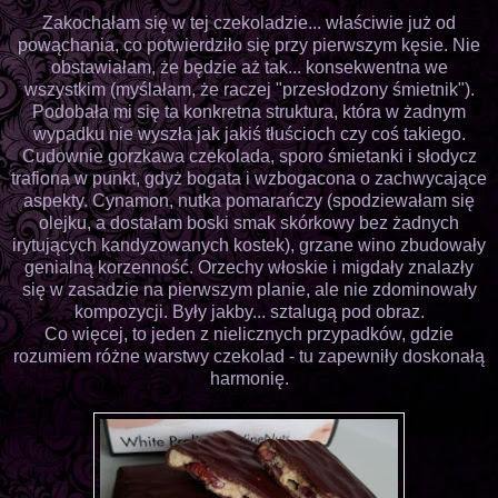
Zakochałam się w tej czekoladzie... właściwie już od
powąchania, co potwierdziło się przy pierwszym kęsie. Nie
obstawiałam, że będzie aż tak... konsekwentna we
wszystkim (myślałam, że raczej "przesłodzony śmietnik").
Podobała mi się ta konkretna struktura, która w żadnym
wypadku nie wyszła jak jakiś tłuścioch czy coś takiego.
Cudownie gorzkawa czekolada, sporo śmietanki i słodycz
trafiona w punkt, gdyż bogata i wzbogacona o zachwycające
aspekty. Cynamon, nutka pomarańczy (spodziewałam się
olejku, a dostałam boski smak skórkowy bez żadnych
irytujących kandyzowanych kostek), grzane wino zbudowały
genialną korzenność. Orzechy włoskie i migdały znalazły
się w zasadzie na pierwszym planie, ale nie zdominowały
kompozycji. Były jakby... sztalugą pod obraz.
Co więcej, to jeden z nielicznych przypadków, gdzie
rozumiem różne warstwy czekolad - tu zapewniły doskonałą
harmonię.