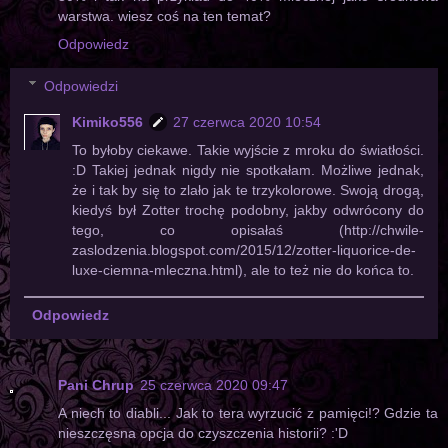
warstwa. wiesz coś na ten temat?
Odpowiedz
Odpowiedzi
Kimiko556
27 czerwca 2020 10:54
To byłoby ciekawe. Takie wyjście z mroku do światłości.
:D Takiej jednak nigdy nie spotkałam. Możliwe jednak,
że i tak by się to zlało jak te trzykolorowe. Swoją drogą,
kiedyś był Zotter trochę podobny, jakby odwrócony do
tego, co opisałaś (http://chwile-
zaslodzenia.blogspot.com/2015/12/zotter-liquorice-de-
luxe-ciemna-mleczna.html), ale to też nie do końca to.
Odpowiedz
Pani Chrup
25 czerwca 2020 09:47
A niech to diabli... Jak to tera wyrzucić z pamięci!? Gdzie ta
nieszczęsna opcja do czyszczenia historii? :'D