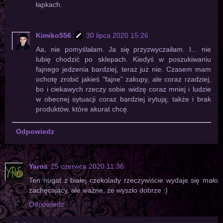
łapkach.
Kimiko556
30 lipca 2020 15:26
Aa, nie pomyślałam. Ja się przyzwyczaiłam. I... nie
lubię chodzić po sklepach. Kiedyś w poszukiwaniu
fajnego jedzenia bardziej, teraz już nie. Czasem mam
ochotę zrobić jakieś "fajne" zakupy, ale coraz rzadziej,
bo i ciekawych rzeczy sobie widzę coraz mniej i ludzie
w obecnej sytuacji coraz bardziej irytują; także i brak
produktów, które akurat chcę.
Odpowiedz
Yaros
25 czerwca 2020 11:36
Ten nugat z białej czekolady rzeczywiście wydaje się mało
zachęcający, ale ważne, że wyszło dobrze :)
Odpowiedz