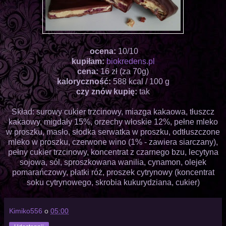
ocena:
10/10
kupiłam:
biokredens.pl
cena:
16 zł (za 70g)
kaloryczność:
588 kcal / 100 g
czy znów kupię:
tak
Skład: surowy cukier trzcinowy, miazga kakaowa, tłuszcz
kakaowy, migdały 15%, orzechy włoskie 12%, pełne mleko
w proszku, masło, słodka serwatka w proszku, odtłuszczone
mleko w proszku, czerwone wino (1% - zawiera siarczany),
pełny cukier trzcinowy, koncentrat z czarnego bzu, lecytyna
sojowa, sól, sproszkowana wanilia, cynamon, olejek
pomarańczowy, płatki róż, proszek cytrynowy (koncentrat
soku cytrynowego, skrobia kukurydziana, cukier)
Kimiko556
o
05:00