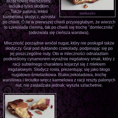
orzechowej mieszaniny,
leciutko tylko słodkim.
Także palona, lekko
serduszko
karmelowa słodycz, wzrosła
po chwili. O ile w pierwszej chwili przysięgłabym, że wierzch
to czekolada ciemna, tak po chwili się trochę "domleczniła"
(odezwała się cieńsza warstwa).
Mleczność porządnie wniósł nugat, który nie poskąpił także
słodyczy. Grał pod dyktando czekolady, podpinając się po
jej poszczególne nuty. Oto w mleczności odnalazłam
podkreślony cynamonem wyraźnie migdałowy smak, który z
racji subtelnego charakteru kojarzył się z mlekiem
migdałowym. Słodycz rosła, prezentując się jako błogo
nugatowo-śmietankowa. Białoczekoladowa, trochę
waniliowa i leciutko wręcz karmelowa z racji reszty palonych
nut, nie zasładzała jednak; wyszła szlachetnie.