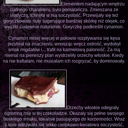
Elementem nadającym wnętrzu
cudnego charakteru, była pomarańcza. Zmieszana ze
słodyczą, tchnęła w nią soczystość. Przewijały się też
goryczkowate nuty sugerujące bardziej skórkę niż olejek, co
wyszło cudownie naturalnie. Goryczkę podkreślił cynamon.
Cynamon mniej więcej w połowie rozpływania się kęsa
przybrał na znaczeniu, wnosząc wręcz ostrość, wydobył
smak migdałów i... trafił na karmelową paloność. Za nią
niemal na pierwszy plan wystrzeliły orzechy włoskie. Kiedy
na nie trafiałam, nie musiałam ich rozgryzać, by dominowały.
Orzechy włoskie odegrały
ogromną rolę w tej czekoladzie. Okazały się pełne swojego
boskiego smaku, idealnie pasującego do korzenności. Wraz
z nimi odezwała się lekko cierpkawo-kwiatowa soczystość,