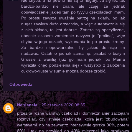
Nie chyba, a na pewno nie są to nugaty. Ja się też tak
bardzo-bardzo nie znam, ale czuję, że jednak
doświadczenie jakieś tam po tyyylu czekoladach mam.
Po prostu zawsze uważnie patrzę na składy, bo jak
nugat zawiera dużo orzechów, a więc autentycznie się
z nich składa, to jest dobrze. Zottera są specyficzne,
obecnie czasem zamiennie nazywa je "praliną", więc
chyba w jego oczach, wykonaniu to po prostu kremy.
Za bardzo niepowtarzalne, by jakieś definicje im
nadawać. Ostatnio jednak sama np. pisałaś o białym
Grossie z wanilią (już go mam jednak, bo Mama
wyraziła chęć podzielenia się) - wszystko z założenia
cukrowo-tłuste w sumie można dobrze zrobić.
Odpowiedz
Nerdanela.
25 czerwca 2020 08:35
przez te różne warstwy czekolad i 'domlecznianie' zaczęłam
rozmyślać, czy istnieje czekolada, która jest "zbudowana"
warstwami. np na zewnątrz intensywnie gorzka 90%, potem
80% i tak na przykład do 40% mlecznej jako srodkowa