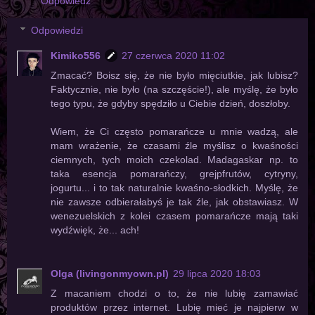
Odpowiedz
Odpowiedzi
Kimiko556
27 czerwca 2020 11:02
Zmacać? Boisz się, że nie było mięciutkie, jak lubisz?
Faktycznie, nie było (na szczęście!), ale myślę, że było
tego typu, że gdyby spędziło u Ciebie dzień, doszłoby.
Wiem, że Ci często pomarańcze u mnie wadzą, ale
mam wrażenie, że czasami źle myślisz o kwaśności
ciemnych, tych moich czekolad. Madagaskar np. to
taka esencja pomarańczy, grejpfrutów, cytryny,
jogurtu... i to tak naturalnie kwaśno-słodkich. Myślę, że
nie zawsze odbierałabyś je tak źle, jak obstawiasz. W
wenezuelskich z kolei czasem pomarańcze mają taki
wydźwięk, że... ach!
Olga (livingonmyown.pl)
29 lipca 2020 18:03
Z macaniem chodzi o to, że nie lubię zamawiać
produktów przez internet. Lubię mieć je najpierw w