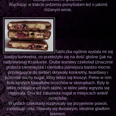
Wąchając w trakcie jedzenia pomyślałam też o jakimś
różanym winie.
Tabliczka ogólnie wydała mi się
bardzo konkretna, co przełożyło się na dość głośne (jak na
nadziewaną) trzaskanie. Grube warstwy czekolad (znacznie
grubsza ciemniejsza i cieniutka jaśniejsza bardzo mocno
przylegające do siebie) skrywały konkretny, twardawy i
pozornie suchy nugat, który lekko się kruszył. Pełno w nim
było sporych kawałków orzechów w skorupkach. Były to
lekko odstające od nich skórki, w które jakby wgryzła się
marynata. Ona też zabarwiła nugat w miejscach wokół
orzechów.
W ustach czekolady rozpływały się przyjemnie powoli,
zalepiając usta. Stawały się tłustawym, idealnie gładkim
kremem.