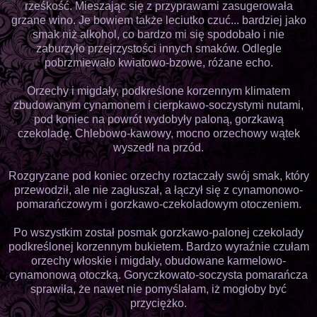
rześkość. Mieszając się z przyprawami zasugerowała
grzane wino. Je bowiem także leciutko czuć... bardziej jako
smak niż alkohol, co bardzo mi się spodobało i nie
zaburzyło przejrzystości innych smaków. Odlegle
pobrzmiewało kwiatowo-bzowe, różane echo.
Orzechy i migdały, podkreślone korzennym klimatem
zbudowanym cynamonem i cierpkawo-soczystymi nutami,
pod koniec na powrót wydobyły paloną, gorzkawą
czekoladę. Chlebowo-kawowy, mocno orzechowy wątek
wyszedł na przód.
Rozgryzane pod koniec orzechy roztaczały swój smak, który
przewodził, ale nie zagłuszał, a łączył się z cynamonowo-
pomarańczowym i gorzkawo-czekoladowym otoczeniem.
Po wszystkim został posmak gorzkawo-palonej czekolady
podkreślonej korzennym bukietem. Bardzo wyraźnie czułam
orzechy włoskie i migdały, obudowane karmelowo-
cynamonową otoczką. Goryczkowato-soczysta pomarańcza
sprawiła, że nawet nie pomyślałam, iż mogłoby być
przyciężko.