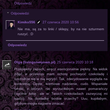
Odpowiedz
Odpowiedzi
Kimiko556
27 czerwca 2020 10:56
Nie ma, są za to linki / sklepy, by na nie szturmem
ruszyć. :D
Odpowiedz
Olga (livingonmyown.pl)
25 czerwca 2020 10:18
Przepiękny zapach, wręcz esencjonalnie piękny. Na widok
zdjęć w przekroju mam ochotę pochwycić czekoladę i
szczodrze się w nią wgryźć. Tak, zdecydowanie wygląda na
konkretną. Gęste, kremowe nadzienie, cudo. Wspaniałe
smaki, z których nie wyrzuciłabym nawet pomarańczy
(ogólnie lubię, ale w Twoich czekoladach zazwyczaj mi
wadzi). Na dokładkę boskie orzechy? Uuu, kupiłabym,
gdybym mogła najpierw zmacać.