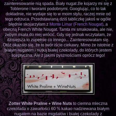
zainteresowanie nią spada. Biały nugat źle kojarzy mi się z
Toblerone i tworami podobnymi. Googlując, co to tak
dokładnie, nie wydaje się to w moim stylu, raczej mnie od
tego odrzuca. Przedstawianą dziś tabliczkę jakoś w ogóle
błędnie skojarzyłam z
Monte Limar (French Nougat)
, a
obecną French White Nougat. Tamta mi smakowała, ale nie,
żebym miała do niej wrócić. Gdy się jednak wczytałam, że
dzisiejsza to zupełnie co innego... Zainteresowałam się.
Otóż okazało się, że to twór iście ciekawy. Mimo że istotnie z
białym nugatem i nutką białej czekolady, do których jestem
sceptyczna. Ale z jakimi pysznościami oprócz tego!
Zotter White Praline + Wine Nuts
to ciemna mleczna
czekolada o zawartości 60 % kakao nadziewana białym
nugatem na bazie migdałów i białej czekolady z