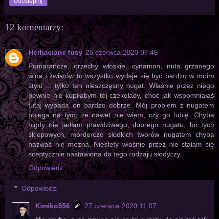
Udostępnij
12 komentarzy:
Herbaciane fusy
25 czerwca 2020 07:45
Pomarańcze, orzechy włoskie, cynamon, nuta grzanego
wina i kwiatów to wszystko wydaje się być bardzo w moim
stylu ... tylko ten nieszczęsny nugat. Właśnie przez niego
pewnie nie kupiłabym tej czekolady, choć jak wspomniałaś
tutaj wypada on bardzo dobrze. Mój problem z nugatem
polega na tym, że nawet nie wiem, czy go lubię. Chyba
nigdy nie jadłam prawdziwego, dobrego nugatu, bo tych
sklepowych, morderczo słodkich tworów nugatem chyba
nazwać nie można. Niestety właśnie przez nie stałam się
sceptycznie nastawiona do tego rodzaju słodyczy.
Odpowiedz
Odpowiedzi
Kimiko556
27 czerwca 2020 11:07