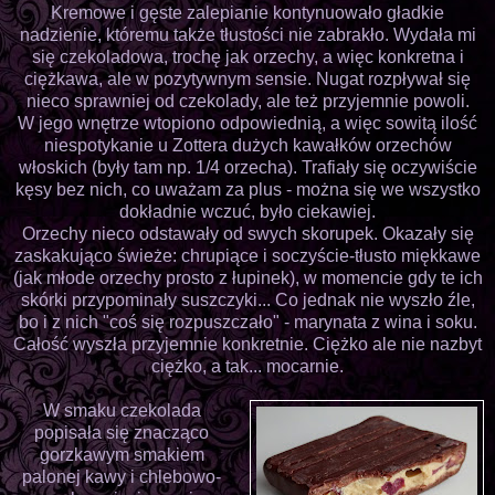
Kremowe i gęste zalepianie kontynuowało gładkie
nadzienie, któremu także tłustości nie zabrakło. Wydała mi
się czekoladowa, trochę jak orzechy, a więc konkretna i
ciężkawa, ale w pozytywnym sensie. Nugat rozpływał się
nieco sprawniej od czekolady, ale też przyjemnie powoli.
W jego wnętrze wtopiono odpowiednią, a więc sowitą ilość
niespotykanie u Zottera dużych kawałków orzechów
włoskich (były tam np. 1/4 orzecha). Trafiały się oczywiście
kęsy bez nich, co uważam za plus - można się we wszystko
dokładnie wczuć, było ciekawiej.
Orzechy nieco odstawały od swych skorupek. Okazały się
zaskakująco świeże: chrupiące i soczyście-tłusto miękkawe
(jak młode orzechy prosto z łupinek), w momencie gdy te ich
skórki przypominały suszczyki... Co jednak nie wyszło źle,
bo i z nich "coś się rozpuszczało" - marynata z wina i soku.
Całość wyszła przyjemnie konkretnie. Ciężko ale nie nazbyt
ciężko, a tak... mocarnie.
W smaku czekolada
popisała się znacząco
gorzkawym smakiem
palonej kawy i chlebowo-