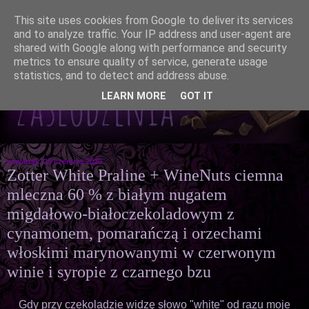
This site uses cookies from Google to deliver its services
and to analyze traffic. Your IP address and user-agent are
shared with Google along with performance and security
metrics to ensure quality of service, generate usage
statistics, and to detect and address abuse.
LEARN MORE
GOT IT
czwartek, 25 czerwca 2020
Zotter White Praline + WineNuts ciemna
mleczna 60 % z białym nugatem
migdałowo-białoczekoladowym z
cynamonem, pomarańczą i orzechami
włoskimi marynowanymi w czerwonym
winie i syropie z czarnego bzu
Gdy przy czekoladzie widzę słowo "white" od razu moje