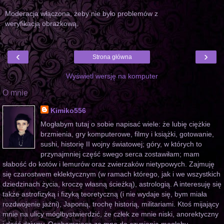
Moderacja włączona, żeby nie było problemów z
weryfikacją obrazkową.
‹
›
Strona główna
Wyświetl wersję na komputer
O mnie
Kimiko556
Mogłabym tutaj o sobie napisać wiele: że lubię ciężkie
brzmienia, gry komputerowe, filmy i książki, gotowanie,
sushi, historię II wojny światowej; góry, w których to
przynajmniej część swego serca zostawiłam; mam
słabość do kotów i lemurów oraz zwierzaków nietypowych. Zajmuję
się czarostwem eklektycznym (w ramach którego, jak i we wszystkich
dziedzinach życia, kroczę własną ścieżką), astrologią. A interesuję się
także astrofizyką i fizyką teoretyczną (i nie wydaje się, bym miała
rozdwojenie jaźni), Japonią, trochę historią, militariami. Ktoś mijający
mnie na ulicy mógłbystwierdzić, że człek ze mnie niski, anorektyczny