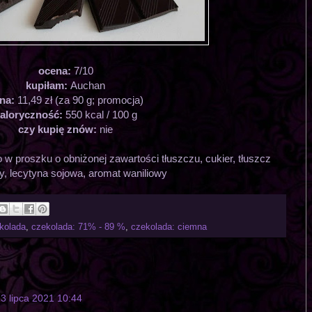
ocena:
7/10
kupiłam:
Auchan
na:
11,49 zł (za 90 g; promocja)
aloryczność:
550 kcal / 100 g
czy kupię znów:
nie
w proszku o obniżonej zawartości tłuszczu, cukier, tłuszcz
, lecytyna sojowa, aromat waniliowy
kolada
,
czekolada: 71% - 89 %
,
czekolada: ciemna
3 lipca 2021 10:44