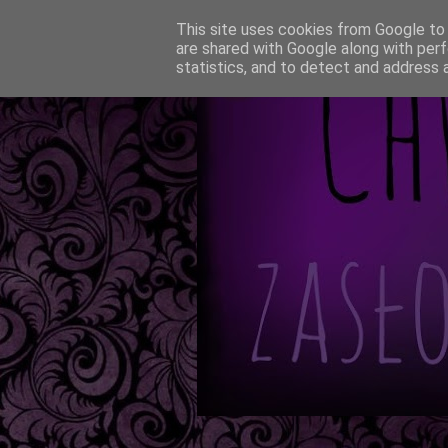
This site uses cookies from Google to d
are shared with Google along with perf
statistics, and to detect and address 