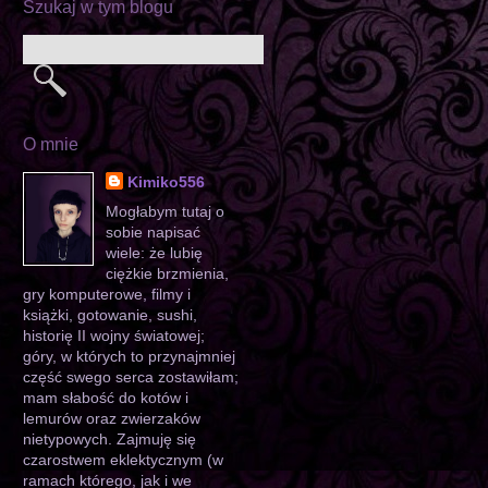
Szukaj w tym blogu
O mnie
Kimiko556
Mogłabym tutaj o
sobie napisać
wiele: że lubię
ciężkie brzmienia,
gry komputerowe, filmy i
książki, gotowanie, sushi,
historię II wojny światowej;
góry, w których to przynajmniej
część swego serca zostawiłam;
mam słabość do kotów i
lemurów oraz zwierzaków
nietypowych. Zajmuję się
czarostwem eklektycznym (w
ramach którego, jak i we