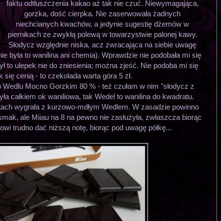
faktu odtłuszczenia kakao aż tak nie czuć. Niewymagająca,
gorzka, dość cierpka. Nie zaserwowała żadnych
niechcianych kwachów, a jedynie sugestię dżemów w
piernikach ze zwykłą polewą w towarzystwie palonej kawy.
Słodycz względnie niska, acz zwracająca na siebie uwagę
ie była to wanilina ani chemia). Wprawdzie nie podobała mi się
był to ulepek nie do zniesienia; można zjeść. Nie podoba mi się
ak się cenią - to czekolada warta góra 5 zł.
o Wedlu Mocno Gorzkim 80 % - też czułam w nim "słodycz z
yła całkiem ok waniliowa, tak Wedel to wanilina do kwadratu.
utach wygrała z kurzowo-mdłym Wedlem. W zasadzie powinno
 smak, ale Miiau na 8 na pewno nie zasłużyła, zwłaszcza biorąc
wi trudno dać niższą notę, biorąc pod uwagę półkę...