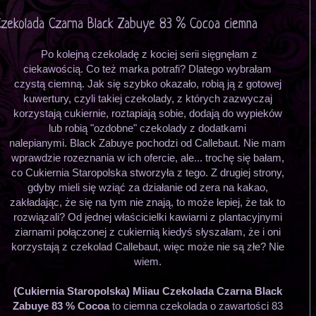
 Czekolada Czarna Black Zabuye 83 % Cocoa ciemna
Po kolejną czekoladę z kociej serii sięgnęłam z
ciekawością. Co też marka potrafi? Dlatego wybrałam
czystą ciemną. Jak się szybko okazało, robią ją z gotowej
kuwertury, czyli takiej czekolady, z których zazwyczaj
korzystają cukiernie, roztapiają sobie, dodają do wypieków
lub robią "ozdobne" czekolady z dodatkami
nalepianymi. Black Zabuye pochodzi od Callebaut. Nie mam
wprawdzie rozeznania w ich ofercie, ale... trochę się bałam,
co Cukiernia Staropolska stworzyła z tego. Z drugiej strony,
gdyby mieli się wziąć za działanie od zera na kakao,
zakładając, że się na tym nie znają, to może lepiej, że tak to
rozwiązali? Od jednej właścicielki kawiarni z plantacyjnymi
ziarnami połączonej z cukiernią kiedyś słyszałam, że i oni
korzystają z czekolad Callebaut, więc może nie są złe? Nie
wiem.
(Cukiernia Staropolska) Miiau Czekolada Czarna Black
Zabuye 83 % Cocoa
to ciemna czekolada o zawartości 83