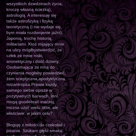
wszystkich dziedzinach życia,
kroczę własną ścieżką),
astrologią. A interesuję się
także astrofizyką i fizyką
teoretyczną (i nie wydaje się,
bym miała rozdwojenie jaźni),
Japonią, trochę historią,
militariami. Ktoś mijający mnie
na ulicy mógłbystwierdzić, że
człek ze mnie niski,
anorektyczny i dość dziwny.
Osobamająca ze mną do
czynienia mogłaby powiedzieć,
żem sceptyczna,apodyktyczna
mizantropka.Prawie każdy
samego siebie opisze w
pozytywnych barwach, inni
mogą goodebrać inaczej,
można użyć wielu słów, ale
właściwie: w jakim celu?
Bloguję z miłości do czekolad i
pisania. Szukam głębi smaku,