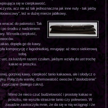
wpisująca się w cierpkawość.
ysta, acz nie aż tak jednoznaczna jak inne nuty - tak jakby
eloowocowy", też w dużej mierze jabłkowy.
a wracać do paloności. Tak
a i po środku z nadzieniem
owy. Wzrosła cierpkość,
 owoców.
kakao, dopięła go do kawy.
zyła kompozycję z łagodniutkiej, mrugając aż nieco siekierową
sobą.
z ust, za każdym razem czułam, jakbym wzięła do ust trochę
kakao w proszku.
nej, gorzkiej kawy, cierpkość tanio kakaowa, ale i słodycz o
ku. Połączyła wanilię, dżemowatość owoców i "dosłodzenie"
zwyczajne (białego cukru).
Mimo że nieco czuć budżetowość i prostotę kakao w
proszku, nie wyszła strasznie tanio czy polewowo. W
zasadzie zaskoczyła mnie, że da się w nią wciągnąć i że