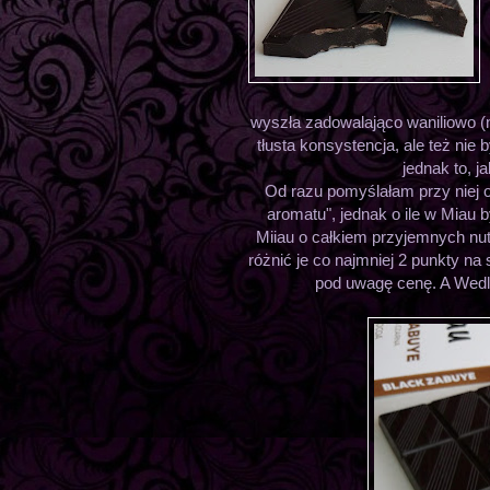
wyszła zadowalająco waniliowo (n
tłusta konsystencja, ale też nie 
jednak to, j
Od razu pomyślałam przy niej 
aromatu", jednak o ile w Miau b
Miiau o całkiem przyjemnych n
różnić je co najmniej 2 punkty na
pod uwagę cenę. A Wedlo