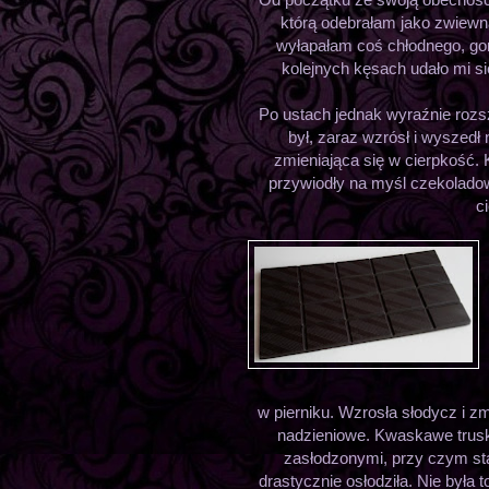
którą odebrałam jako zwiewn
wyłapałam coś chłodnego, gory
kolejnych kęsach udało mi si
Po ustach jednak wyraźnie rozsz
był, zaraz wzrósł i wyszedł 
zmieniająca się w cierpkość.
przywiodły na myśl czekoladow
c
w pierniku. Wzrosła słodycz i
nadzieniowe. Kwaskawe trus
zasłodzonymi, przy czym stał
drastycznie osłodziła. Nie była t