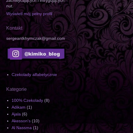
zachwycających i intrygujących
nut.
Wyświetl mój pełny profil
Kontakt
sergeantkhymczak@gmail.com
Czekolady alfabetycznie
Kategorie
100% Czekolady
(8)
Adikam
(1)
Ajala
(6)
Akesson's
(10)
Al Nassma
(1)