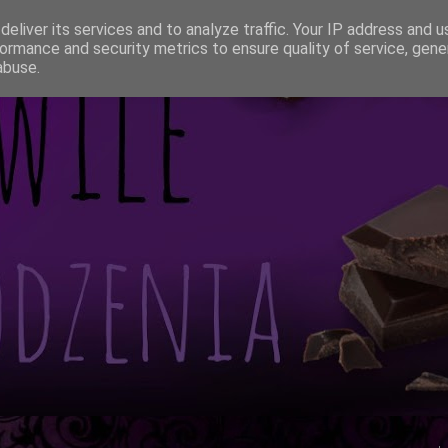
eliver its services and to analyze traffic. Your IP address and 
ormance and security metrics to ensure quality of service, gen
abuse.