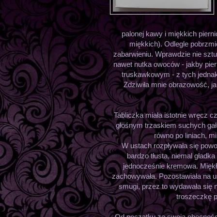
palonej kawy i miękkich piern
miękkich). Odlegle pobrzmi
zabarwieniu. Wprawdzie nie sztu
nawet nutka owoców - jakby pie
truskawkowym - z tych jednak, 
Zdziwiła mnie obrazowość, ja
Tabliczka miała istotnie wręcz c
głośnym trzaskiem suchych gałąz
równo po liniach, m
W ustach rozpływała się powol
bardzo tłusta, niemal gładka 
jednocześnie kremowa. Miękła 
zachowywała. Pozostawiała na ust
smugi, przez to wydawała się n
troszeczkę py
Od początku ze swoją obecnością