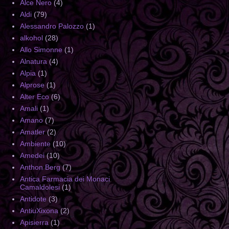
Alce Nero
(4)
Aldi
(79)
Alessandro Palozzo
(1)
alkohol
(28)
Allo Simonne
(1)
Alnatura
(4)
Alpia
(1)
Alprose
(1)
Alter Eco
(6)
Amali
(1)
Amano
(7)
Amatler
(2)
Ambiente
(10)
Amedei
(10)
Anthon Berg
(7)
Antica Farmacia dei Monaci
Camaldolesi
(1)
Antidote
(3)
AntiuXixona
(2)
Apisierra
(1)