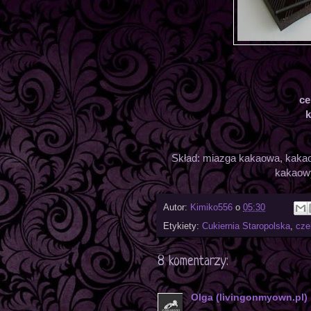
ce
k
Skład: miazga kakaowa, kakao 
kakaowy
Autor:
Kimiko556
o
05:30
Etykiety:
Cukiernia Staropolska
,
cze
8 komentarzy:
Olga (livingonmyown.pl)