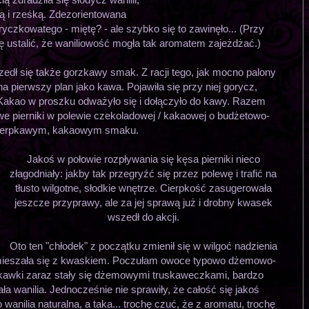
ą i rześką. Zdezorientowana
czkowatego - miętę? - ale szybko się to zawinęło... (Przy
ę ustalić, że waniliowość mogła tak aromatem zajeżdżać.)
edł się także gorzkawy smak. Z racji tego, jak mocno palony
na pierwszy plan jako kawa. Pojawiła się przy niej gorycz,
 Kakao w proszku odważyło się i dołączyło do kawy. Razem
e pierniki w polewie czekoladowej / kakaowej o budżetowo-
ierpkawym, kakaowym smaku.
Jakoś w połowie rozpływania się kęsa pierniki nieco
złagodniały: jakby tak przegryźć się przez polewę i trafić na
tłusto wilgotne, słodkie wnętrze. Cierpkość zasugerowała
jeszcze przyprawy, ale za jej sprawą już i drobny kwasek
wszedł do akcji.
Oto ten "chłodek" z początku zmienił się w wilgoć nadzienia
 zmieszała się z kwaskiem. Poczułam owoce typowo dżemowo-
kawki zaraz stały się dżemowymi truskaweczkami, bardzo
a wanilia. Jednocześnie nie sprawiły, że całość się jakoś
o wanilia naturalna, a taka... trochę czuć, że z aromatu, trochę