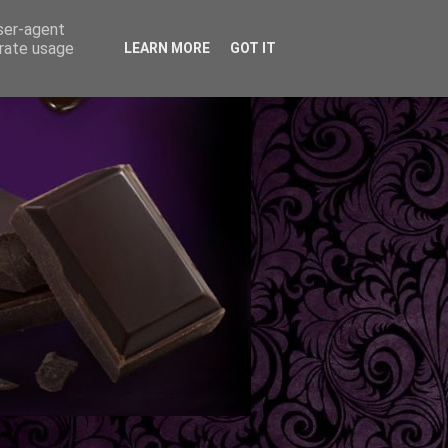
user-agent
erate usage
LEARN MORE
GOT IT