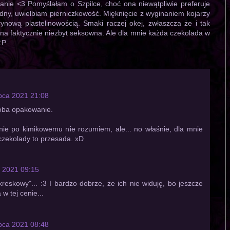
nie <3 Pomyślałam o Szpilce, choć ona niewątpliwie preferuje
dny, uwielbiam pierniczkowość. Mięknięcie z wyginaniem kojarzy
ynową plastelinowością. Smaki raczej okej, zwłaszcza że i tak
na faktycznie niezbyt seksowna. Ale dla mnie każda czekolada w
:P
ipca 2021 21:08
doba opakowanie.
ie po kimikowemu nie rozumiem, ale... no właśnie, dla mnie
czekolady to przesada. xD
a 2021 09:15
 kreskowy"... :3 I bardzo dobrze, że ich nie widuję, bo jeszcze
w tej cenie...
ipca 2021 08:48