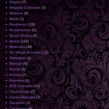
Belgian
(7)
Belgijska Czekolada
(3)
Bellarom
(9)
Belvie
(1)
Ben&Jerry's
(18)
Benjamissimo
(5)
Benns Ethicoa
(4)
Beskid
(116)
Biedronka
(48)
Bio Village (E.Leclerc)
(1)
Birkengold
(1)
Blanxart
(8)
Bonnat
(3)
Bonvita
(2)
Brainmax
(1)
BTB Chocolate
(14)
Cacao Crudo
(7)
Cacao Sampaka
(2)
Cacaoken
(1)
Cacaosuyo
(4)