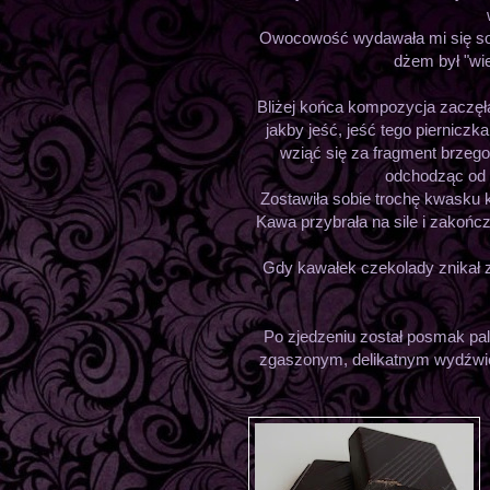
Owocowość wydawała mi się socz
dżem był "wi
Bliżej końca kompozycja zaczęł
jakby jeść, jeść tego pierniczk
wziąć się za fragment brzeg
odchodząc od
Zostawiła sobie trochę kwasku 
Kawa przybrała na sile i zakońc
Gdy kawałek czekolady znikał 
Po zjedzeniu został posmak palo
zgaszonym, delikatnym wydźwię