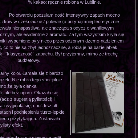
% kakao; ręcznie robiona w Lublinie.
Po otwarciu poczułam dość intensywny zapach mocno
iczków w czekoladzie / polewie (a przynajmniej teoretycznie
ewała nienapastliwa, ale znacząca słodycz o waniliowym
cznym, ale ewidentnie z aromatu. Za tym wszystkim kryła się
rniki wypełnione były nieco przesłodzonym dżemo-nadzieniem
co to nie są zbyt jednoznaczne, a robią je na bazie jabłek.
k i "klasyczność" zapachu. Był przyjemny, mimo że trochę
budżetowy.
zarny kolor. Łamała się z bardzo
ek. Nie robiła tego specjalnie
imo że była cienka.
i, ale bez oporu. Okazała się
(acz z sugestią pylistości) i
i wyginała się, choć kształt
ach i podniebieniu tłusto-lepkie
ieco przytykająca. Zostawiała
listy efekt.
 zdradziła się słodycz wanilii,