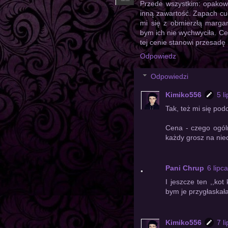
Przede wszystkim: opakowa
inną zawartość. Zapach cu
mi się z obmierzłą margar
bym ich nie wychwyciła. Ce
tej cenie stanowi przesadę 
Odpowiedz
Odpowiedzi
Kimiko556
5 l
Tak, też mi się po
Cena - czego ogóln
każdy grosz na nie
Pani Chrup
6 lipc
I jeszcze ten ,,kot
bym je przygłaskała 
Kimiko556
7 l