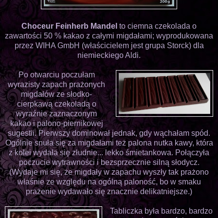
Choceur Feinherb Mandel
to ciemna czekolada o
zawartości 50 % kakao z całymi migdałami; wyprodukowana
przez WIHA GmbH (właścicielem jest grupa Storck) dla
niemieckiego Aldi.
Po otwarciu poczułam
wyrazisty zapach prażonych
migdałów ze słodko-
cierpkawą czekoladą o
wyraźnie zaznaczonym
kakao i palono-piernikowej
sugestii. Pierwszy dominował jednak, gdy wąchałam spód.
Ogólnie snuła się za migdałami też palona nutka kawy, która
z kolei wydała się złudnie... lekko śmietankowa. Połączyła
poczucie wytrawności i bezsprzecznie silną słodycz.
(Wydaje mi się, że migdały w zapachu wyszły tak prażono
właśnie ze względu na ogólną paloność, bo w smaku
prażenie wydawało się znacznie delikatniejsze.)
Tabliczka była bardzo, bardzo