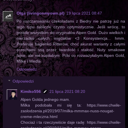
Olga (livingonmyown.pl)
19 lipca 2021 08:47
Po rozczarowaniu czekoladami z Biedry nie patrzę już na
tego typu tabliczki czysto optymistycznie. Jeśli wrócę, to
przede wszystkim do oryginałów Alpen Gold. Dużo wielkich i
nierzadko całych migdałów <3 Konsystencja... hmm.
Preferuję bagienko Ritterów, choć akurat warianty z całymi
orzechami ssą przez twardość i stałość. Nuty smakowe
fajne, ale nie kupiłabym. Póki co rozważyłabym Alpen Gold,
Milkę i Wedla.
Odpowiedz
Odpowiedzi
Kimiko556
21 lipca 2021 08:20
Alpen Golda jednego mam.
Milka podobała mi się ta: https://www.chwile-
zaslodzenia.pl/2019/07/milka-mmmax-nuss-nougat-
creme-mleczna.html
Chociaż i ta rzeczywiście daje radę: https://www.chwile-
zaslodzenia.pl/2019/11/milka-mmmax-ganze-