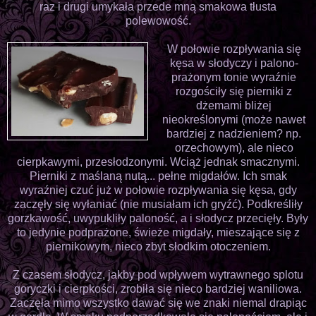
raz i drugi umykała przede mną smakowa tłusta
polewowość.
W połowie rozpływania się
kęsa w słodyczy i palono-
prażonym tonie wyraźnie
rozgościły się pierniki z
dżemami bliżej
nieokreślonymi (może nawet
bardziej z nadzieniem? np.
orzechowym), ale nieco
cierpkawymi, przesłodzonymi. Wciąż jednak smacznymi.
Pierniki z maślaną nutą... pełne migdałów. Ich smak
wyraźniej czuć już w połowie rozpływania się kęsa, gdy
zaczęły się wyłaniać (nie musiałam ich gryźć). Podkreśliły
gorzkawość, uwypukliły paloność, a i słodycz przecięły. Były
to jedynie podprażone, świeże migdały, mieszające się z
piernikowym, nieco zbyt słodkim otoczeniem.
Z czasem słodycz, jakby pod wpływem wytrawnego splotu
goryczki i cierpkości, zrobiła się nieco bardziej waniliowa.
Zaczęła mimo wszystko dawać się we znaki niemal drapiąc