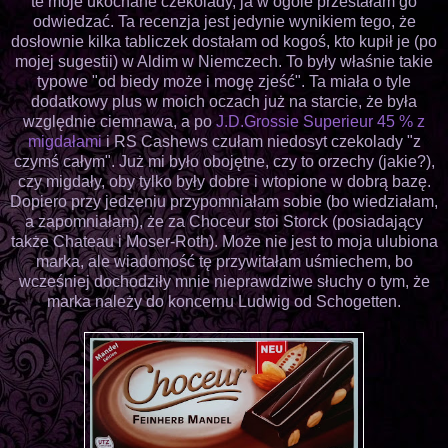
te moje ukochane czekolady, ja w ogóle przestałam go
odwiedzać. Ta recenzja jest jedynie wynikiem tego, że
dosłownie kilka tabliczek dostałam od kogoś, kto kupił je (po
mojej sugestii) w Aldim w Niemczech. To były właśnie takie
typowe "od biedy może i mogę zjeść". Ta miała o tyle
dodatkowy plus w moich oczach już na starcie, że była
względnie ciemnawa, a po
J.D.Grossie Superieur 45 % z
migdałami
i RS Cashews czułam niedosyt czekolady "z
czymś całym". Już mi było obojętne, czy to orzechy (jakie?),
czy migdały, oby tylko były dobre i wtopione w dobrą bazę.
Dopiero przy jedzeniu przypomniałam sobie (bo wiedziałam,
a zapomniałam), że za Choceur stoi Storck (posiadający
także Chateau i Moser-Roth). Może nie jest to moja ulubiona
marka, ale wiadomość tę przywitałam uśmiechem, bo
wcześniej dochodziły mnie nieprawdziwe słuchy o tym, że
marka należy do koncernu Ludwig od Schogetten.