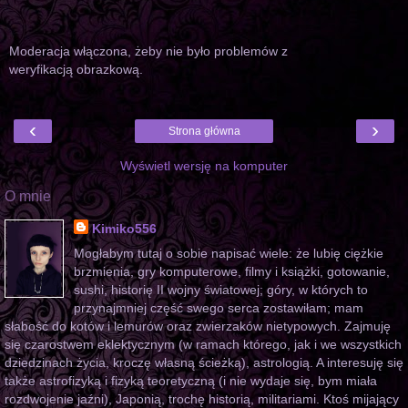
Moderacja włączona, żeby nie było problemów z
weryfikacją obrazkową.
‹
›
Strona główna
Wyświetl wersję na komputer
O mnie
Kimiko556
Mogłabym tutaj o sobie napisać wiele: że lubię ciężkie
brzmienia, gry komputerowe, filmy i książki, gotowanie,
sushi, historię II wojny światowej; góry, w których to
przynajmniej część swego serca zostawiłam; mam
słabość do kotów i lemurów oraz zwierzaków nietypowych. Zajmuję
się czarostwem eklektycznym (w ramach którego, jak i we wszystkich
dziedzinach życia, kroczę własną ścieżką), astrologią. A interesuję się
także astrofizyką i fizyką teoretyczną (i nie wydaje się, bym miała
rozdwojenie jaźni), Japonią, trochę historią, militariami. Ktoś mijający