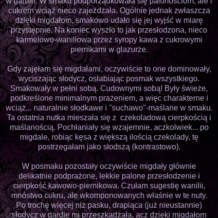
w gardle. W smaku podporządkowała się palonościom, ale i
cukrem wciąż nieco zajeżdżała. Ogólnie jednak zwłaszcza
dzięki migdałom, smakowo udało się jej wyjść w miarę
przystępnie. Na koniec wyszło to jak przesłodzona, nieco
karmelowo-waniliowa przez syropy kawa z cukrowymi
piernikami w glazurze.
Gdy zajęłam się migdałami, oczywiście to one dominowały,
wyciszając słodycz, osłabiając posmak wszystkiego.
Smakowały w pełni sobą. Cudownymi sobą! Były świeże,
podkreślone minimalnym prażeniem, a więc charakterne i
wciąż... naturalnie słodkawe i "suchawo"-maślane w smaku.
Ta ostatnia nutka mieszała się z czekoladową cierpkością i
maślanością. Pochłaniały się wzajemnie, aczkolwiek... po
migdale, robiąc kęsa z większą ilością czekolady, tę
postrzegałam jako słodszą (kontrastowo).
W posmaku pozostały oczywiście migdały głównie
delikatnie podprażone, lekkie palone przesłodzenie i
cierpkość kawowo-piernikowa. Czułam sugestię wanilii,
mnóstwo cukru, ale wkomponowanych właśnie w te nuty.
Po trochę więcej niż pasku, drapiąca (już nieustannie)
słodycz w gardle mi przeszkadzała, acz dzięki migdałom