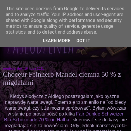
This site uses cookies from Google to deliver its services
and to analyze traffic. Your IP address and user-agent are
shared with Google along with performance and security
metrics to ensure quality of service, generate usage
statistics, and to detect and address abuse.
LEARN MORE
GOT IT
poniedziałek, 19 lipca 2021
Choceur Feinherb Mandel ciemna 50 % z
migdałami
Kiedyś słodycze z Aldiego postrzegałam jako pyszne i
naprawdę warte uwagi. Potem się to zmieniło na "od biedy
warte uwagi, czyli, że można spróbować". Byłam wówczas
w stanie po prostu pójść po kilka
Fair Dunkle Schweizer
Bio-Schokolade 70 % od Halba
i skierować się do kasy, nie
rozglądając się za nowościami. Gdy jednak market wycofał