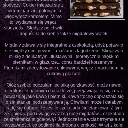
słodyczy. Cukier mieszał się z
cukrem bardziej palonym, a
więc wręcz karmelem. Mimo
to, wydawała się wręcz
słodziutka. Słodycz po chwili
dopuściła do siebie także migdałowy wątek.
Migdały zdawały się integralne z czekoladą, gdyż pojawiło
się między nimi pewne... maślane złagodzenie. Skojarzyło
mi się z delikatnymi, tłustawymi i teoretycznie miękkimi
piernikami w glazurze... coraz bardziej korzennymi.
Piernikami zdecydowanie cukrowymi, wręcz z naciskiem na
cukrową glazurę.
Otóż szybko poczułam leciutką gorzkawość, może nawet
cierpkość o palonym charakterze, przejawiającej się coraz
odważniej jako kawa i pierniki. Kawa trochę dopraszała się
o śmietankę, podszeptywała ją. Chwilami może i dałabym
radę się nabrać, że jest to czekolada śmietankowa. Z tym
że... biorąc pod uwagę wyraźną nutę migdałów... czekolada
ze śmietanką migdałową? Jednocześnie wciąż trzymała się
wytrawności, co podkreśliła drobna cierpkość. W tej z kolei