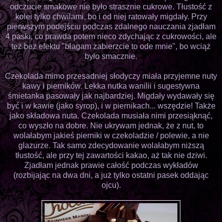
odczucie smakowe nie było strasznie cukrowe. Tłustość z
kolei tylko chwilami, bo i od niej ratowały migdały. Przy
pierwszym podejściu podczas zdalnego nauczania zjadłam
4 paski, co prawda potem nieco zdychając z cukrowości, ale
też bez efektu "błagam zabierzcie to ode mnie", bo wciąż
było smacznie.
Czekolada mimo przesadniej słodyczy miała przyjemne nuty
kawy i pierników. Lekka nutka wanilii i sugestywna
śmietanka pasowały jak najbardziej. Migdały wydawały się
być i w kawie (jako syrop), i w piernikach... wszędzie! Także
jako składowa nuta. Czekolada musiała nimi przesiąknąć,
co wyszło na dobre. Nie ukrywam jednak, że z nut, to
wolałabym jakieś pierniki w czekoladzie / polewie, a nie
glazurze. Tak samo zdecydowanie wolałabym niższą
tłustość, ale przy tej zawartości kakao, aż tak nie dziwi.
Zjadłam jednak prawie całość podczas wykładów
(rozbijając na dwa dni, a już tylko ostatni pasek oddając
ojcu).