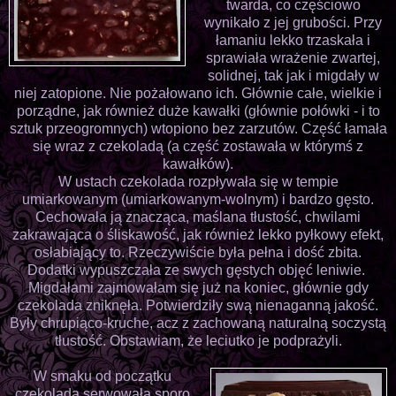
twarda, co częściowo
wynikało z jej grubości. Przy
łamaniu lekko trzaskała i
sprawiała wrażenie zwartej,
solidnej, tak jak i migdały w
niej zatopione. Nie pożałowano ich. Głównie całe, wielkie i
porządne, jak również duże kawałki (głównie połówki - i to
sztuk przeogromnych) wtopiono bez zarzutów. Część łamała
się wraz z czekoladą (a część zostawała w którymś z
kawałków).
W ustach czekolada rozpływała się w tempie
umiarkowanym (umiarkowanym-wolnym) i bardzo gęsto.
Cechowała ją znacząca, maślana tłustość, chwilami
zakrawająca o śliskawość, jak również lekko pyłkowy efekt,
osłabiający to. Rzeczywiście była pełna i dość zbita.
Dodatki wypuszczała ze swych gęstych objęć leniwie.
Migdałami zajmowałam się już na koniec, głównie gdy
czekolada zniknęła. Potwierdziły swą nienaganną jakość.
Były chrupiąco-kruche, acz z zachowaną naturalną soczystą
tłustość. Obstawiam, że leciutko je podprażyli.
W smaku od początku
czekolada serwowała sporo