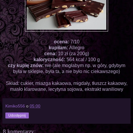
ocena:
7/10
kupiłam:
Allegro
cena:
10 zł (za 200g)
kaloryczność:
564 kcal / 100 g
czy kupię znów:
nie (ale mogłabym np. w góry, gdybym
była w sklepie, była ta, a nie było nic ciekawszego)
Skład: cukier, miazga kakaowa, migdały, tłuszcz kakaowy,
masło klarowane, lecytyna sojowa, ekstrakt waniliowy
Kimiko556
o
05:00
Udostępnij
8 komentarzy: