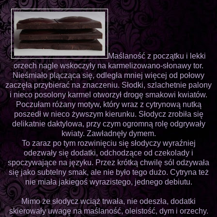
Maślaność z początku i lekki
orzech nagle wskoczyły na karmelizowano-słonawy tor.
Nieśmiało plącząca się, odległa mniej więcej od połowy
zaczęła przybierać na znaczeniu. Słodki, szlachetnie palony
i nieco posolony karmel otworzył drogę smakowi kwiatów.
Poczułam różany motyw, który wraz z cytrynową nutką
poszedł w nieco żywszym kierunku. Słodycz zrobiła się
delikatnie daktylowa, przy czym ogromną rolę odgrywały
kwiaty. Zawładnęły dymem.
To zaraz po tym rozwinięciu się słodyczy wyraźniej
odezwały się dodatki, odchodzące od czekolady i
spoczywające na języku. Przez krótką chwilę sól odzywała
się jako subtelny smak, ale nie było tego dużo. Cytryna też
nie miała jakiegoś wyrazistego, jednego debiutu.
Mimo że słodycz wciąż trwała, nie odeszła, dodatki
skierowały uwagę na maślaność, oleistość, dym i orzechy.