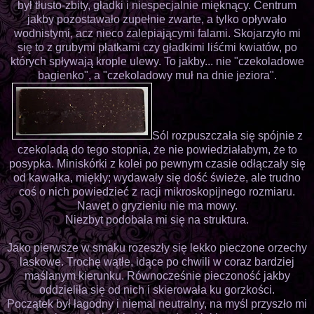
był tłusto-zbity, gładki i niespecjalnie mięknący. Centrum
jakby pozostawało zupełnie zwarte, a tylko opływało
wodnistymi, acz nieco zalepiającymi falami. Skojarzyło mi
się to z grubymi płatkami czy gładkimi liśćmi kwiatów, po
których spływają krople ulewy. To jakby... nie "czekoladowe
bagienko", a "czekoladowy muł na dnie jeziora".
Sól rozpuszczała się spójnie z
czekoladą do tego stopnia, że nie powiedziałabym, że to
posypka. Miniskórki z kolei po pewnym czasie odłączały się
od kawałka, miękły; wydawały się dość świeże, ale trudno
coś o nich powiedzieć z racji mikroskopijnego rozmiaru.
Nawet o gryzieniu nie ma mowy.
Niezbyt podobała mi się na struktura.
Jako pierwsze w smaku rozeszły się lekko pieczone orzechy
laskowe. Trochę wątłe, idące po chwili w coraz bardziej
maślanym kierunku. Równocześnie pieczoność jakby
oddzieliła się od nich i skierowała ku gorzkości.
Początek był łagodny i niemal neutralny, na myśl przyszło mi