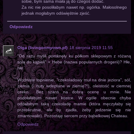
sobie, bym sama miała ją do czegoś dodać.
Za nic nie posoliłabym nawet np. ogórka. Małosolnego
jednak mogłabym odświęśtnie zjeść.
Odpowiedz
Olga (livingonmyown.pl)
18 sierpnia 2019 11:55
"Od razu myśli pomknęły ku półkom sklepowym z różaną
solą do kąpieli" + Hebe (nazwa popularnych drogerii)? Hłe,
hłe.
Wodniste topnienie, "czekoladowy muł na dnie jeziora", sól,
ziemia (i nuty wdeptane w ziemię?!), oleistość w ciemnej
czeko... Bez szans na dobrą ocenę u mnie. Nie
podołałabym nawet kostce. W ogóle obecnie chyba
oddałabym taką czekoladę mamie (która męczyłaby się
przeokrutnie, ale by zjadła, żeby jedzenie się nie
zmarnowało). Pozostaję sercem przy bąbelkowej Chateau.
Odpowiedz