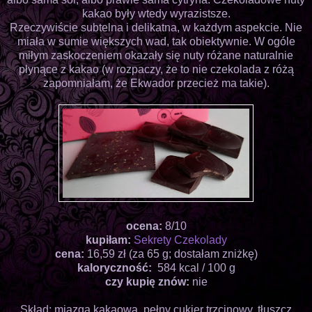
kakao były wtedy wyrazistsze.
Rzeczywiście subtelna i delikatna, w każdym aspekcie. Nie
miała w sumie większych wad, tak obiektywnie. W ogóle
miłym zaskoczeniem okazały się nuty różane naturalnie
płynące z kakao (w rozpaczy, że to nie czekolada z różą
zapomniałam, że Ekwador przecież ma takie).
ocena:
8/10
kupiłam:
Sekrety Czekolady
cena:
16,59 zł (za 65 g; dostałam zniżkę)
kaloryczność:
584 kcal / 100 g
czy kupię znów:
nie
Skład: miazga kakaowa, pełny cukier trzcinowy, tłuszcz