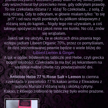
cały wszechświat był przeciwko mnie, gdy odkryłam prawdę.
To nie czekolada różana / z różą! To czekolada... z solą. Z
solą różaną. Gdy to odkryłam, w głowie miałam tylko: "to się
je?!" i od razu myśli pomknęły ku półkom sklepowym z
różaną solą do kąpieli... Nigdy tego nie używałam, a coś
takiego spożywczo też jakoś mnie nie kusiło. No cóż, znów
się wrąbałam.
Jakoś tak się ułożyło, że w okolicach dnia pisania tego
wstępu jadłam Libeert Organic 70%, przez co pomyślałam,
że dziś prezentowanej pewnie będzie o wiele bliżej do
Libeert Lemon & Ginger
.
A tak w ogóle, bóstwem tej tabliczki jest Hebe, czyli grecka
bogini młodości. Czekolada ta ma być jej lekarstwem na
wszelkie nudne chwile czy powtarzalność dni.
Antidote Hebe 77 % Rose Salt + Lemon
to ciemna
czekolada o zawartości 77 % kakao arriba z Ekwadoru z
regionu Manabi z różaną solą i skórką cytryny.
Kakao, z którego zrobiono tę tabliczkę było wolno prażone.