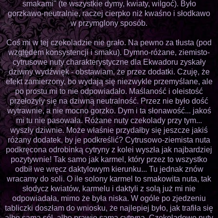
smakami" (te wszystkie dymy, kwiaty, wilgoć). Było
gorzkawo-neutralnie, raczej cierpko niż kwaśno i słodkawo
w przymglony sposób.
Coś mi w tej czekoladzie nie grało. Na pewno za tłusta (pod
względem konsystencji i smaku). Dymno-różane, ziemisto-
cytrusowe nuty charakterystyczne dla Ekwadoru zyskały
dziwny wydźwięk - obstawiam, że przez dodatki. Czuję, że
efekt zamierzony, bo wydają się niezwykle przemyślane, ale
po prostu mi to nie odpowiadało. Maślaność i oleistość
przełożyły się na dziwną neutralność. Przez nie było dość
wytrawnie, a nie mocno gorzko. Dym i ta słonawość... jakoś
mi tu nie pasowała. Różane nuty czekolady przy tym...
wyszły dziwnie. Może właśnie przydałby się jeszcze jakiś
różany dodatek, by je podkreślić? Cytrusowo-ziemista nuta
podkręcona odrobinką cytryny z kolei wyszła jak najbardziej
pozytywnie! Tak samo jak karmel, który przez to wszystko
odbił we wręcz daktylowym kierunku... Tu jednak znów
wracamy do soli. O ile solony karmel to smakowita nuta, tak
słodycz kwiatów, karmelu i daktyli z solą już mi nie
odpowiadała, mimo że była niska. W ogóle po zjedzeniu
tabliczki doszłam do wniosku, że najlepiej było, jak trafiła się
albo sama sól, albo prawie sama cytryna. Czekoladowe nuty