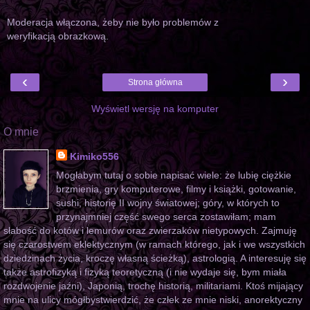
Moderacja włączona, żeby nie było problemów z
weryfikacją obrazkową.
‹
›
Strona główna
Wyświetl wersję na komputer
O mnie
Kimiko556
Mogłabym tutaj o sobie napisać wiele: że lubię ciężkie
brzmienia, gry komputerowe, filmy i książki, gotowanie,
sushi, historię II wojny światowej; góry, w których to
przynajmniej część swego serca zostawiłam; mam
słabość do kotów i lemurów oraz zwierzaków nietypowych. Zajmuję
się czarostwem eklektycznym (w ramach którego, jak i we wszystkich
dziedzinach życia, kroczę własną ścieżką), astrologią. A interesuję się
także astrofizyką i fizyką teoretyczną (i nie wydaje się, bym miała
rozdwojenie jaźni), Japonią, trochę historią, militariami. Ktoś mijający
mnie na ulicy mógłbystwierdzić, że człek ze mnie niski, anorektyczny