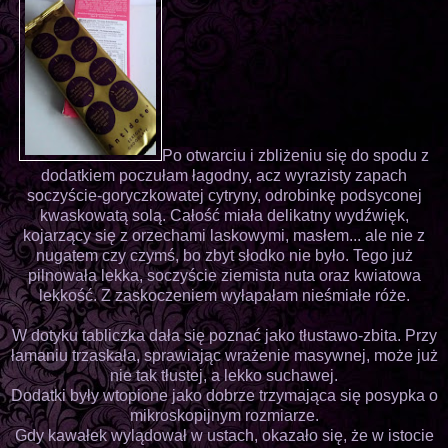
Po otwarciu i zbliżeniu się do spodu z
dodatkiem poczułam łagodny, acz wyrazisty zapach
soczyście-goryczkowatej cytryny, odrobinkę podsyconej
kwaskowatą solą. Całość miała delikatny wydźwięk,
kojarzący się z orzechami laskowymi, masłem... ale nie z
nugatem czy czymś, bo zbyt słodko nie było. Tego już
pilnowała lekka, soczyście ziemista nuta oraz kwiatowa
lekkość. Z zaskoczeniem wyłapałam nieśmiałe róże.
W dotyku tabliczka dała się poznać jako tłustawo-zbita. Przy
łamaniu trzaskała, sprawiając wrażenie masywnej, może już
nie tak tłustej, a lekko suchawej.
Dodatki były wtopione jako dobrze trzymająca się posypka o
mikroskopijnym rozmiarze.
Gdy kawałek wylądował w ustach, okazało się, że w istocie