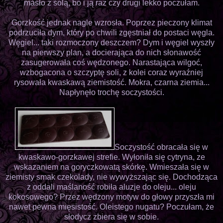
masło z solą, bo i ją raz czy drugi lekko poczułam.
Gorzkość jednak nagle wzrosła. Poprzez pieczony klimat
podrzuciła dym, który po chwili zgęstniał do postaci węgla.
Węgiel... taki rozmoczony deszczem? Dym i węgiel wyszły
na pierwszy plan, a docierająca do nich słonawość
zasugerowała coś wędzonego. Narastająca wilgoć,
wzbogacona o szczyptę soli, z kolei coraz wyraźniej
rysowała kwaskawą ziemistość. Mokra, czarna ziemia...
Napłynęło trochę soczystości.
Soczystość obracała się w
kwaskawo-gorzkawej strefie. Wyłoniła się cytryna, ze
wskazaniem na goryczkowatą skórkę. Wmieszała się w
ziemisty smak czekolady, nie wywyższając się. Dochodząca
z oddali maślaność robiła aluzje do oleju... oleju
kokosowego? Przez wędzony motyw do głowy przyszła mi
nawet pewna mięsistość. Oleistego nugatu? Poczułam, że
słodycz zbiera się w sobie.