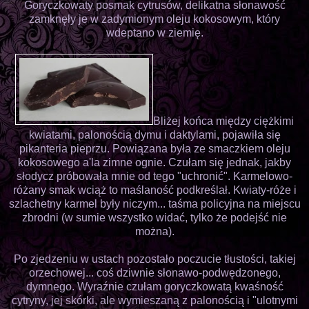
Goryczkowaty posmak cytrusów, delikatna słonawość
zamknęły je w zadymionym oleju kokosowym, który
wdeptano w ziemię.
Bliżej końca między ciężkimi
kwiatami, palonością dymu i daktylami, pojawiła się
pikanteria pieprzu. Powiązana była ze smaczkiem oleju
kokosowego a'la zimne ognie. Czułam się jednak, jakby
słodycz próbowała mnie od tego "uchronić". Karmelowo-
różany smak wciąż to maślaność podkreślał. Kwiaty-róże i
szlachetny karmel były niczym... taśma policyjna na miejscu
zbrodni (w sumie wszystko widać, tylko że podejść nie
można).
Po zjedzeniu w ustach pozostało poczucie tłustości, takiej
orzechowej... coś dziwnie słonawo-podwędzonego,
dymnego. Wyraźnie czułam goryczkowatą kwaśność
cytryny, jej skórki, ale wymieszaną z palonością i "ulotnymi