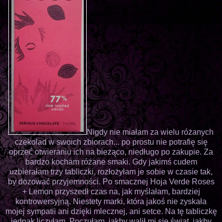
Nigdy nie miałam za wielu różanych
czekolad w swoich zbiorach... po prostu nie potrafię się
oprzeć otwieraniu ich na bieżąco, niedługo po zakupie. Za
bardzo kocham różane smaki. Gdy jakimś cudem
uzbierałam trzy tabliczki, rozłożyłam je sobie w czasie tak,
by dozować przyjemności. Po smacznej Hoja Verde Roses
+ Lemon przyszedł czas na, jak myślałam, bardziej
kontrowersyjną. Niestety marki, która jakoś nie zyskała
mojej sympatii ani dzięki mlecznej, ani setce. Na tę tabliczkę
jednak liczyłam. Poczułam, jakby walił mi się świat, jakby