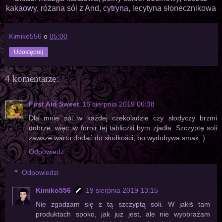
kakaowy, różana sól z And, cytryna, lecytyna słonecznikowa
Kimiko556
o
05:00
Udostępnij
4 komentarze:
First Aid Sweet
16 sierpnia 2019 06:38
Dla mnie sól w każdej czekoladzie czy słodyczy brzmi
dobrze, więc iw fornir tej tabliczki bym zjadła. Szczyptę soli
zawsze warto dodać do słodkości, bo wydobywa smak :)
Odpowiedz
Odpowiedzi
Kimiko556
19 sierpnia 2019 13:15
Nie zgadzam się z tą szczyptą soli. W jakiś tam
produktach spoko, jak już jest, ale nie wyobrażam