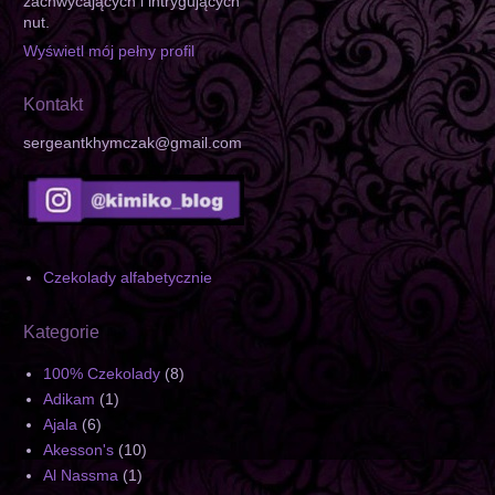
zachwycających i intrygujących
nut.
Wyświetl mój pełny profil
Kontakt
sergeantkhymczak@gmail.com
Czekolady alfabetycznie
Kategorie
100% Czekolady
(8)
Adikam
(1)
Ajala
(6)
Akesson's
(10)
Al Nassma
(1)