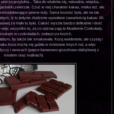
roczo-przytulna... Taka do wtulenia się, naturalna, wiejska...
jacielski zwierzak. Czuć w niej charakter kakao, mleko też, ale
przemodelowujące pewne nuty. Sama koziość była, ale na tak
abym, iż to jedynie złudzenie wywołane zawartością kakao. Mi
kaowej za mało tu było. Całość wyszła bardzo delikatnie i dość
ie więc wszystko to, za co odznaczają te Akademie Czekolady,
e szukam w czekoladach, zwłaszcza kozich.
ałabym, by także tak smakowała. Kozą ewidentnie, ale czystą i
aku koza trochę się gubiła w mnóstwie innych nut, a więc
odyczy i owocach (papce bananowo-gruszkowo-daktylowej z
miodem oraz malinach).