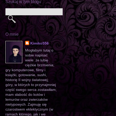
Szukaj w tym blogu
O mnie
Kimiko556
Mogłabym tutaj o
sobie napisać
wiele: że lubię
ciężkie brzmienia,
gry komputerowe, filmy i
książki, gotowanie, sushi,
historię II wojny światowej;
góry, w których to przynajmniej
część swego serca zostawiłam;
mam słabość do kotów i
lemurów oraz zwierzaków
nietypowych. Zajmuję się
czarostwem eklektycznym (w
ramach którego, jak i we