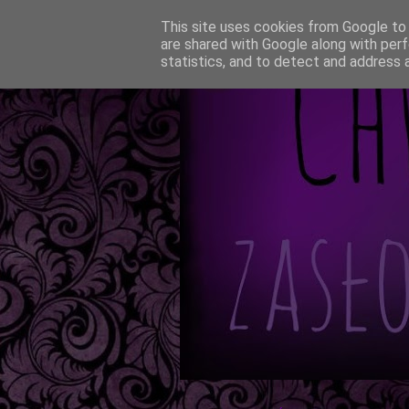
This site uses cookies from Google to d
are shared with Google along with perf
statistics, and to detect and address 