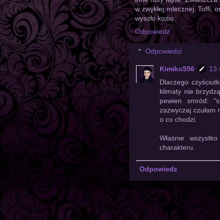
w zwykłej mlecznej. Toffi, 
wyszło kozio.
Odpowiedz
Odpowiedzi
Kimiko556
13 
Dlaczego czyściutk
klimaty nie brzydz
pewien smród: "sm
zazwyczaj czułam na
o co chodzi.
Właśnie wszystk
charakteru.
Odpowiedz