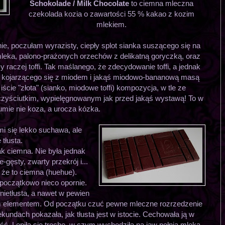
Schokolade / Milk Chocolate
to ciemna mleczna
czekolada kozia o zawartości 55 % kakao z kozim
mlekiem.
e, poczułam wyrazisty, ciepły splot sianka suszącego się na
mleka, palono-prażonych orzechów z delikatną goryczką, oraz
 raczej toffi. Tak maślanego, że zdecydowanie toffi, a jednak
aż kojarzącego się z miodem i jakąś miodowo-bananową masą
 iście "złota" (sianko, miodowe toffi) kompozycja, w tle ze
zyściutkim, wypielęgnowanym jak przed jakąś wystawą! To w
umie nie koza, a urocza kózka.
i się lekko suchawa, ale
tłusta.
ak ciemna. Nie była jednak
-gęsty, zwarty przekrój i...
, że to ciemna (huehue).
 początkowo nieco opornie.
 nietłusta, a nawet w pewien
 elementem. Od początku czuć pewne mleczne rozrzedzenie
kundach pokazała, jak tłusta jest w istocie. Cechowała ją w
ć. Lepiła się trochę, w czym wychodziła na jaw pełnia mleka.