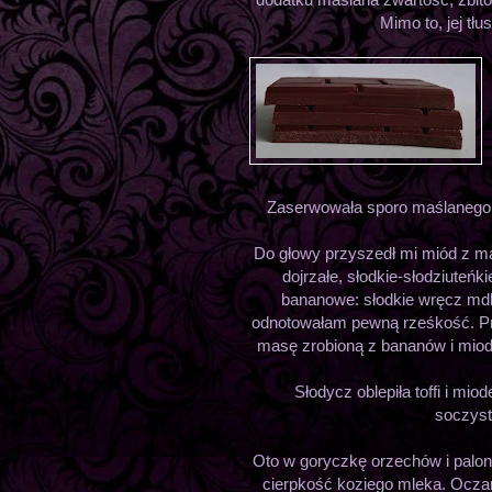
Mimo to, jej tłu
Zaserwowała sporo maślanego to
Do głowy przyszedł mi miód z mal
dojrzałe, słodkie-słodziuteńk
bananowe: słodkie wręcz mdlą
odnotowałam pewną rześkość. Pr
masę zrobioną z bananów i miodu
Słodycz oblepiła toffi i m
soczysto
Oto w goryczkę orzechów i palon
cierpkość koziego mleka. Ocz