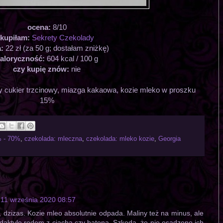
ocena:
8/10
kupiłam:
Sekrety Czekolady
a:
22 zł (za 50 g; dostałam zniżkę)
aloryczność:
604 kcal / 100 g
czy kupię znów:
nie
y cukier trzcinowy, miazga kakaowa, kozie mleko w proszku
15%
% - 70%
,
czekolada: mleczna
,
czekolada: mleko kozie
,
Georgia
11 września 2020 08:57
z, dzizas. Kozie mleo absolutnie odpada. Maliny też na minus, ale
 daktyle rodem z ciacha czy batona. Szkoda, że nie osadzono ich