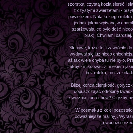
szorstką, czystą kozią sierść i si
z czystymi zwierzętami - przy
powietrzem. Nuta koziego mleka
jednak jakby wpisaną w charak
szarżowała, co było dość nieco
brak). Chwilami bardziej,
Słonawe, kozie toffi zawróciło 
wydawał się już nieco chłodniej
aż tak wiele chyba tu nie było. P
Jakby zmiksować z mlekiem jakieś
bez mleka, bo czekolad
Bliżej końca cierpkość, goryczk
dopuszczając odrobinę kwasku:
świeżości orzechów? Czyżby ow
W posmaku z kolei pozostało 
odważniejsze maliny). Wyraźn
owoców i orzech