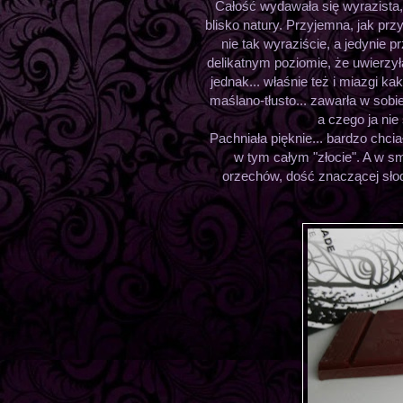
Całość wydawała się wyrazista, u
blisko natury. Przyjemna, jak przy
nie tak wyraziście, a jedynie 
delikatnym poziomie, że uwierzył
jednak... właśnie też i miazgi ka
maślano-tłusto... zawarła w sob
a czego ja ni
Pachniała pięknie... bardzo chci
w tym całym "złocie". A w sm
orzechów, dość znaczącej sł