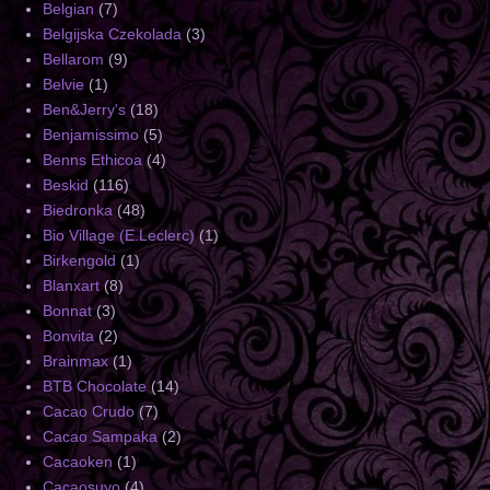
Belgian
(7)
Belgijska Czekolada
(3)
Bellarom
(9)
Belvie
(1)
Ben&Jerry's
(18)
Benjamissimo
(5)
Benns Ethicoa
(4)
Beskid
(116)
Biedronka
(48)
Bio Village (E.Leclerc)
(1)
Birkengold
(1)
Blanxart
(8)
Bonnat
(3)
Bonvita
(2)
Brainmax
(1)
BTB Chocolate
(14)
Cacao Crudo
(7)
Cacao Sampaka
(2)
Cacaoken
(1)
Cacaosuyo
(4)