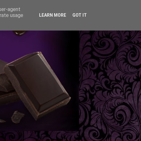
user-agent
erate usage
LEARN MORE
GOT IT