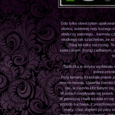
Gdy tylko otworzyłam opakowani
słońcu, subtelnej nuty koziego 
słodyczy palonego... karmelu czy
słodkiego tak szlachetnie, że 
(taką leciutko soczystą). To
zwierzakiem (kozą) zadbanym, c
s
Tabliczka w dotyku wydawała m
jednocześnie 
Przy łamaniu trzaskała prawie j
mocno twarda. Ujawniła ziarniście
tak, w ciemno kłóciłabym się
W ustach rozpływała się powoli,
W pierwszej chwili wydała mi się
sposób suchawa, z proszkowym
masy, choć dopiero po paru se
dodatku maślana zwartość, zbitoś