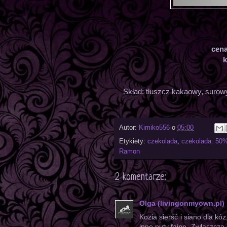
cen
k
Skład: tłuszcz kakaowy, surow
Autor:
Kimiko556
o
05:00
Etykiety:
czekolada
,
czekolada: 50
Ramon
2 komentarze:
Olga (livingonmyown.pl)
Kozia sierść i siano dla kó
inne nuty fajne. Zwłaszcza