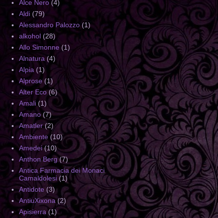
Alce Nero
(4)
Aldi
(79)
Alessandro Palozzo
(1)
alkohol
(28)
Allo Simonne
(1)
Alnatura
(4)
Alpia
(1)
Alprose
(1)
Alter Eco
(6)
Amali
(1)
Amano
(7)
Amatler
(2)
Ambiente
(10)
Amedei
(10)
Anthon Berg
(7)
Antica Farmacia dei Monaci
Camaldolesi
(1)
Antidote
(3)
AntiuXixona
(2)
Apisierra
(1)