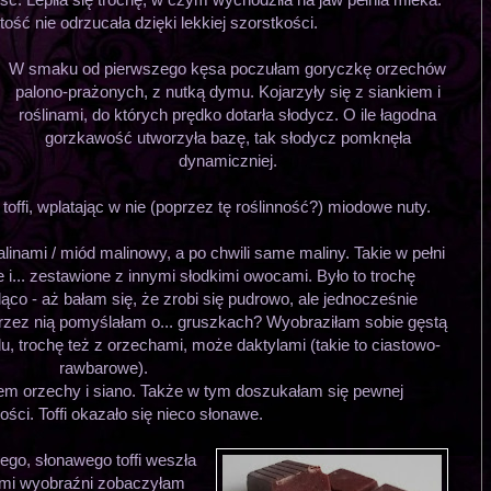
stość nie odrzucała dzięki lekkiej szorstkości.
W smaku od pierwszego kęsa poczułam goryczkę orzechów
palono-prażonych, z nutką dymu. Kojarzyły się z siankiem i
roślinami, do których prędko dotarła słodycz. O ile łagodna
gorzkawość utworzyła bazę, tak słodycz pomknęła
dynamiczniej.
ffi, wplatając w nie (poprzez tę roślinność?) miodowe nuty.
inami / miód malinowy, a po chwili same maliny. Takie w pełni
ie i... zestawione z innymi słodkimi owocami. Było to trochę
co - aż bałam się, że zrobi się pudrowo, ale jednocześnie
zez nią pomyślałam o... gruszkach? Wyobraziłam sobie gęstą
, trochę też z orzechami, może daktylami (takie to ciastowo-
rawbarowe).
iodem orzechy i siano. Także w tym doszukałam się pewnej
ści. Toffi okazało się nieco słonawe.
ego, słonawego toffi weszła
ami wyobraźni zobaczyłam