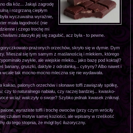
ano dla kóz... Jakąś zagrodę
tulną i rozgrzaną ciepłym
 była wyczuwalna wyraźnie,
ter miała łagodność (nie
dzienne i czego trochę mi
 chwilami zdarzyło jej się zagubić, acz była - to pewne.
do goryczkowato-prażonych orzechów, skryło się w dymie. Dym
szy. Mieszał się tym samym z maślanością i mlekiem, którego
rzypominało zwykłe, ale wiejskie mleko... jako bazę pod koktajl?
 banany, gruszki, daktyle z odrobinką... cytryny? Albo nawet i
a wcale tak mocno-mocno mleczna się nie wydawała.
a kakao, palonych orzechów i słonawe toffi zawiązały spółkę,
 czy to naturalnego nabiału, czy raczej bardziej... kwasko-
oce wciąż walczyły o swoje? Szybko jednak kwasek zniknął.
palone, wyraziste toffi i trochę owoców (przy czym wróciły
iej czułam motyw samej koziości, ale wpisany w rześkość
y do tego stopnia, że mógł być iluzoryczny.