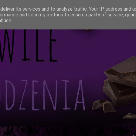
eliver its services and to analyze traffic. Your IP address and 
ormance and security metrics to ensure quality of service, gen
abuse.