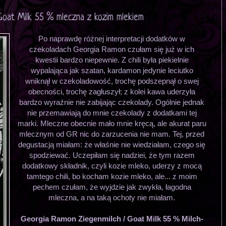
Goat Milk 55 % mleczna z kozim mlekiem
Po naprawdę różnej interpretacji dodatków w
czekoladach Georgia Ramon czułam się już w ich
kwestii bardzo niepewnie. Z chili była piekielnie
wypalająca jak szatan, kardamon jedynie leciutko
wniknął w czekoladowość, trochę podszepnął o swej
obecności, trochę zagłuszył; z kolei kawa uderzyła
bardzo wyraźnie nie zabijając czekolady. Ogólnie jednak
nie przemawiają do mnie czekolady z dodatkami tej
marki. Mleczne obecnie mało mnie kręcą, ale akurat paru
mlecznym od GR nic do zarzucenia nie mam. Tej, przed
degustacją miałam: że właśnie nie wiedziałam, czego się
spodziewać. Uczepiłam się nadziei, że tym razem
dodatkowy składnik, czyli kozie mleko, uderzy z mocą
tamtego chili, bo kocham kozie mleko, ale... z moim
pechem czułam, że wyjdzie jak zwykła, łagodna
mleczna, a na taką ochoty nie miałam.
Georgia Ramon Ziegenmilch / Goat Milk 55 % Milch-