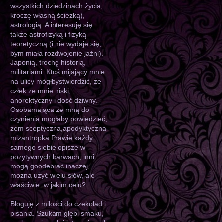
wszystkich dziedzinach życia,
kroczę własną ścieżką),
astrologią. A interesuję się
także astrofizyką i fizyką
teoretyczną (i nie wydaje się,
bym miała rozdwojenie jaźni),
Japonią, trochę historią,
militariami. Ktoś mijający mnie
na ulicy mógłbystwierdzić, że
człek ze mnie niski,
anorektyczny i dość dziwny.
Osobamająca ze mną do
czynienia mogłaby powiedzieć,
żem sceptyczna,apodyktyczna
mizantropka.Prawie każdy
samego siebie opisze w
pozytywnych barwach, inni
mogą goodebrać inaczej,
można użyć wielu słów, ale
właściwie: w jakim celu?
Bloguję z miłości do czekolad i
pisania. Szukam głębi smaku,