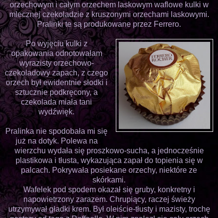
orzechowym i całym orzechem laskowym waflowe kulki w
mlecznej czekoladzie z kruszonymi orzechami laskowymi.
Pralinki te są produkowane przez Ferrero.
Po wyjęciu kulki z
opakowania odnotowałam
wyrazisty orzechowo-
czekoladowy zapach, z czego
orzech był ewidentnie słodki i
sztucznie podkręcony, a
czekolada miała tani
wydźwięk.
Pralinka nie spodobała mi się
już na dotyk. Polewa na
wierzchu wydała się proszkowo-sucha, a jednocześnie
plastikowa i tłusta, wykazująca zapał do topienia się w
palcach. Pokrywała posiekane orzechy, niektóre ze
skórkami.
Wafelek pod spodem okazał się gruby, konkretny i
napowietrzony zarazem. Chrupiący, raczej świeży
utrzymywał gładki krem. Był oleiście-tłusty i mazisty, trochę