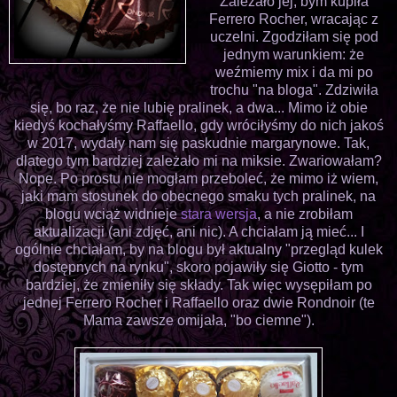
Zależało jej, bym kupiła
Ferrero Rocher, wracając z
uczelni. Zgodziłam się pod
jednym warunkiem: że
weźmiemy mix i da mi po
trochu "na bloga". Zdziwiła
się, bo raz, że nie lubię pralinek, a dwa... Mimo iż obie
kiedyś kochałyśmy Raffaello, gdy wróciłyśmy do nich jakoś
w 2017, wydały nam się paskudnie margarynowe. Tak,
dlatego tym bardziej zależało mi na miksie. Zwariowałam?
Nope. Po prostu nie mogłam przeboleć, że mimo iż wiem,
jaki mam stosunek do obecnego smaku tych pralinek, na
blogu wciąż widnieje
stara wersja
, a nie zrobiłam
aktualizacji (ani zdjęć, ani nic). A chciałam ją mieć... I
ogólnie chciałam, by na blogu był aktualny "przegląd kulek
dostępnych na rynku", skoro pojawiły się Giotto - tym
bardziej, że zmieniły się składy. Tak więc wysępiłam po
jednej Ferrero Rocher i Raffaello oraz dwie Rondnoir (te
Mama zawsze omijała, "bo ciemne").