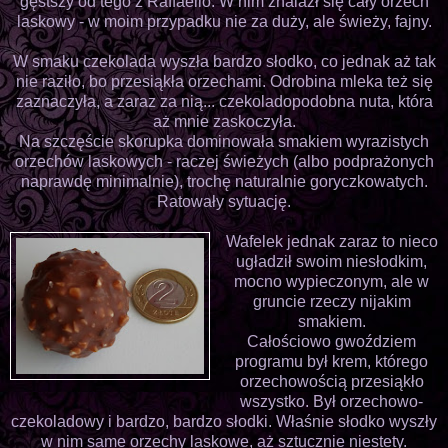
gęstszy od tego z Raffaello. W nim znalazł się cały orzech
laskowy - w moim przypadku nie za duży, ale świeży, fajny.
W smaku czekolada wyszła bardzo słodko, co jednak aż tak
nie raziło, bo przesiąkła orzechami. Odrobina mleka też się
zaznaczyła, a zaraz za nią... czekoladopodobna nuta, która
aż mnie zaskoczyła.
Na szczęście skorupka dominowała smakiem wyrazistych
orzechów laskowych - raczej świeżych (albo podprażonych
naprawdę minimalnie), trochę naturalnie goryczkowatych.
Ratowały sytuację.
Wafelek jednak zaraz to nieco
ugładził swoim niesłodkim,
mocno wypieczonym, ale w
gruncie rzeczy nijakim
smakiem.
Całościowo gwoździem
programu był krem, którego
orzechowością przesiąkło
wszystko. Był orzechowo-
czekoladowy i bardzo, bardzo słodki. Właśnie słodko wyszły
w nim same orzechy laskowe, aż sztucznie niestety.