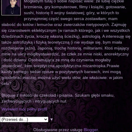
Mogłabym tutaj o sobie napisać wiele: że lubię ciężkie
brzmienia, gry komputerowe, filmy i książki, gotowanie,
sushi, historię II wojny światowej; góry, w których to
przynajmniej część swego serca zostawiłam; mam
słabość do kotów i lemurów oraz zwierzaków nietypowych. Zajmuję
się czarostwem eklektycznym (w ramach którego, jak i we wszystkich
dziedzinach życia, kroczę własną ścieżką), astrologią. A interesuję się
także astrofizyką i fizyką teoretyczną (i nie wydaje się, bym miała
rozdwojenie jaźni), Japonią, trochę historią, militariami. Ktoś mijający
mnie na ulicy mógłbystwierdzić, że człek ze mnie niski, anorektyczny
i dość dziwny. Osobamająca ze mną do czynienia mogłaby
powiedzieć, żem sceptyczna,apodyktyczna mizantropka.Prawie
każdy samego siebie opisze w pozytywnych barwach, inni mogą
goodebrać inaczej, można użyć wielu słów, ale właściwie: w jakim
celu?
Bloguję z miłości do czekolad i pisania. Szukam głębi smaku,
zachwycających i intrygujących nut.
Wyświetl mój pełny profil
▼
Obsługiwane przez usługę
Blogger
.