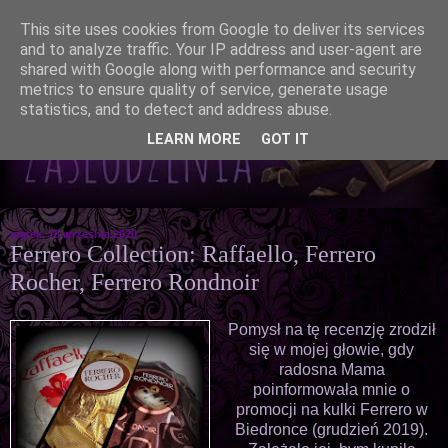
This site uses cookies from Google to deliver its services
and to analyze traffic. Your IP address and user-agent are
shared with Google along with performance and security
metrics to ensure quality of service, generate usage
statistics, and to detect and address abuse.
LEARN MORE
GOT IT
piątek, 18 września 2020
Ferrero Collection: Raffaello, Ferrero
Rocher, Ferrero Rondnoir
Pomysł na tę recenzję zrodził
się w mojej głowie, gdy
radosna Mama
poinformowała mnie o
promocji na kulki Ferrero w
Biedronce (grudzień 2019).