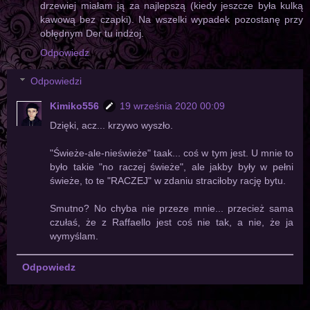
drzewiej miałam ją za najlepszą (kiedy jeszcze była kulką
kawową bez czapki). Na wszelki wypadek pozostanę przy
obłędnym Der tu indżoj.
Odpowiedz
Odpowiedzi
Kimiko556
19 września 2020 00:09
Dzięki, acz... krzywo wyszło.
"Świeże-ale-nieświeże" taak... coś w tym jest. U mnie to
było takie "no raczej świeże", ale jakby były w pełni
świeże, to te "RACZEJ" w zdaniu straciłoby rację bytu.
Smutno? No chyba nie przeze mnie... przecież sama
czułaś, że z Raffaello jest coś nie tak, a nie, że ja
wymyślam.
Odpowiedz