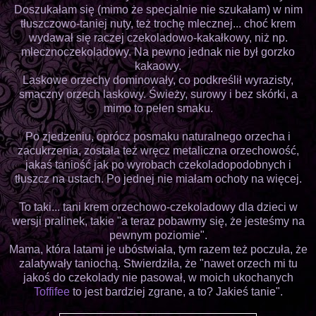
Doszukałam się (mimo że specjalnie nie szukałam) w nim
tłuszczowo-taniej nuty, też trochę mlecznej... choć krem
wydawał się raczej czekoladowo-kakałkowy, niż np.
mlecznoczekoladowy. Na pewno jednak nie był gorzko
kakaowy.
Laskowe orzechy dominowały, co podkreślił wyrazisty,
smaczny orzech laskowy. Świeży, surowy i bez skórki, a
mimo to pełen smaku.
Po zjedzeniu, oprócz posmaku naturalnego orzecha i
zacukrzenia, została też wręcz metaliczna orzechowość,
jakaś taniość jak po wyrobach czekoladopodobnych i
tłuszcz na ustach. Po jednej nie miałam ochoty na więcej.
To taki... tani krem orzechowo-czekoladowy dla dzieci w
wersji pralinek, takie "a teraz pobawmy się, że jesteśmy na
pewnym poziomie".
Mama, która latami je ubóstwiała, tym razem też poczuła, że
zalatywały taniochą. Stwierdziła, że "nawet orzech mi tu
jakoś do czekolady nie pasował, w moich ukochanych
Toffifee
to jest bardziej zgrane, a to? Jakieś tanie".