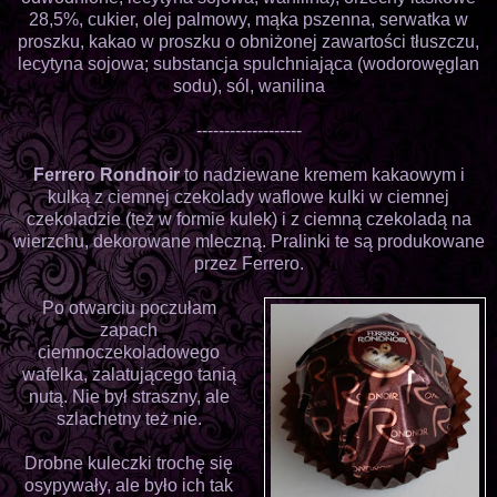
28,5%, cukier, olej palmowy, mąka pszenna, serwatka w
proszku, kakao w proszku o obniżonej zawartości tłuszczu,
lecytyna sojowa; substancja spulchniająca (wodorowęglan
sodu), sól, wanilina
-------------------
Ferrero Rondnoir
to nadziewane kremem kakaowym i
kulką z ciemnej czekolady waflowe kulki w ciemnej
czekoladzie (też w formie kulek) i z ciemną czekoladą na
wierzchu, dekorowane mleczną. Pralinki te są produkowane
przez Ferrero.
Po otwarciu poczułam
zapach
ciemnoczekoladowego
wafelka, zalatującego tanią
nutą. Nie był straszny, ale
szlachetny też nie.
Drobne kuleczki trochę się
osypywały, ale było ich tak