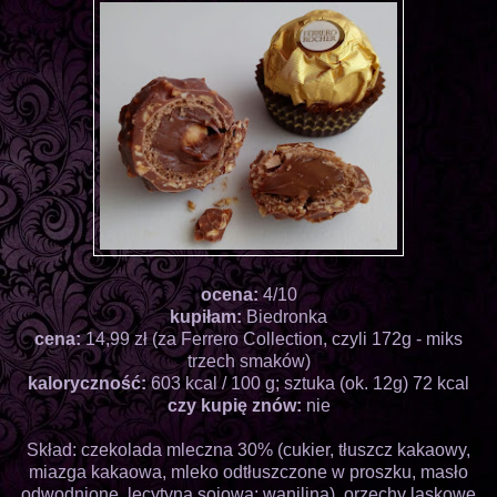
ocena:
4/10
kupiłam:
Biedronka
cena:
14,99 zł (za Ferrero Collection, czyli 172g - miks
trzech smaków)
kaloryczność:
603 kcal / 100 g; sztuka (ok. 12g) 72 kcal
czy kupię znów:
nie
Skład: czekolada mleczna 30% (cukier, tłuszcz kakaowy,
miazga kakaowa, mleko odtłuszczone w proszku, masło
odwodnione, lecytyna sojowa; wanilina), orzechy laskowe