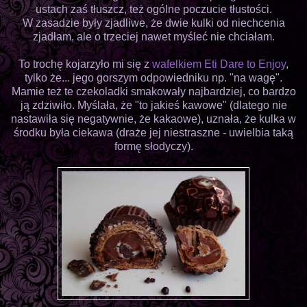
ustach zaś tłuszcz, też ogólne poczucie tłustości.
W zasadzie były zjadliwe, że dwie kulki od niechcenia
zjadłam, ale o trzeciej nawet myśleć nie chciałam.
To trochę kojarzyło mi się z
wafelkiem Eti Dare to Enjoy
,
tylko że... jego gorszym odpowiedniku np. "na wagę".
Mamie też te czekoladki smakowały najbardziej, co bardzo
ją zdziwiło. Myślała, że "to jakieś kawowe" (dlatego nie
nastawiła się negatywnie, że kakaowe), uznała, że kulka w
środku była ciekawa (draże jej niestraszne - uwielbia taką
formę słodyczy).