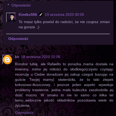
Odpowiedzi
Kimiko556
19 września 2020 00:05
To masz tylko powód do radości, że nie czujesz zmian
na gorsze. ;)
Odpowiedz
kh
18 września 2020 10:06
Rondoir lubię, ale Rafaello to porażka..mama dostała na
imieniny, mimo jej miłości do słodkiego(często czytając
recenzję u Ciebie doradzam jej zakup czegoś bazując na
guście Twojej mamy) stwierdziła, że to taki zlepek
kokosowo-tłuszczowy, i jeszcze jeden aspekt: wywołuje
problemy trawienne, jedna mała kuleczka zaszkodziła jej
dość mocno. W smaku to nie to samo co kilka lat
temu..widocznie jakość składników pozostawia wiele do
życzenia.
Odpowiedz