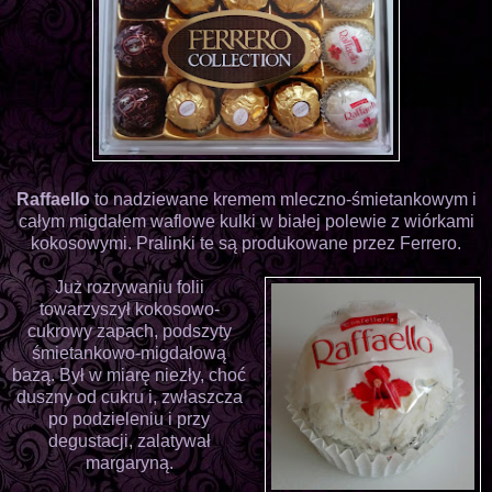
Raffaello
to nadziewane kremem mleczno-śmietankowym i
całym migdałem waflowe kulki w białej polewie z wiórkami
kokosowymi. Pralinki te są produkowane przez Ferrero.
Już rozrywaniu folii
towarzyszył kokosowo-
cukrowy zapach, podszyty
śmietankowo-migdałową
bazą. Był w miarę niezły, choć
duszny od cukru i, zwłaszcza
po podzieleniu i przy
degustacji, zalatywał
margaryną.