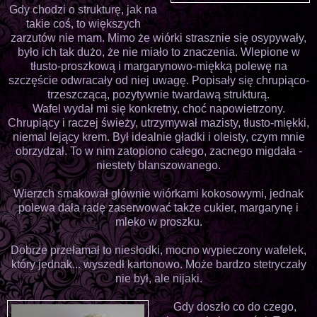
Gdy chodzi o strukturę, jak na
takie coś, to większych
zarzutów nie mam. Mimo że wiórki strasznie się osypywały,
było ich tak dużo, że nie miało to znaczenia. Wlepione w
tłusto-proszkową i margarynowo-miękką polewę na
szczęście odwracały od niej uwagę. Popisały się chrupiąco-
trzeszczącą, pozytywnie twardawą strukturą.
Wafel wydał mi się konkretny, choć napowietrzony.
Chrupiący i raczej świeży, utrzymywał mazisty, tłusto-miękki,
niemal lejący krem. Był idealnie gładki i oleisty, czym mnie
obrzydzał. To w nim zatopiono całego, zacnego migdała -
niestety blanszowanego.
Wierzch smakował głównie wiórkami kokosowymi, jednak
polewa dała radę zaserwować także cukier, margarynę i
mleko w proszku.
Dobrze przełamał to niesłodki, mocno wypieczony wafelek,
który jednak... wyszedł kartonowo. Może bardzo stetryczały
nie był, ale nijaki.
Gdy doszło co do czego,