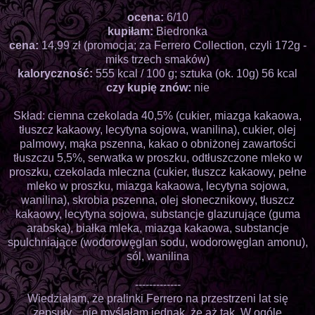
ocena:
6/10
kupiłam:
Biedronka
cena:
14,99 zł (promocja; za Ferrero Collection, czyli 172g -
miks trzech smaków)
kaloryczność:
555 kcal / 100 g; sztuka (ok. 10g) 56 kcal
czy kupię znów:
nie
Skład: ciemna czekolada 40,5% (cukier, miazga kakaowa,
tłuszcz kakaowy, lecytyna sojowa, wanilina), cukier, olej
palmowy, mąka pszenna, kakao o obniżonej zawartości
tłuszczu 5,5%, serwatka w proszku, odtłuszczone mleko w
proszku, czekolada mleczna (cukier, tłuszcz kakaowy, pełne
mleko w proszku, miazga kakaowa, lecytyna sojowa,
wanilina), skrobia pszenna, olej słonecznikowy, tłuszcz
kakaowy, lecytyna sojowa, substancje glazurujące (guma
arabska), białka mleka, miazga kakaowa, substancje
spulchniające (wodorowęglan sodu, wodorowęglan amonu),
sól, wanilina
-------------
Wiedziałam, że pralinki Ferrero na przestrzeni lat się
zepsuły... nie myślałam jednak, że aż tak. W ogóle