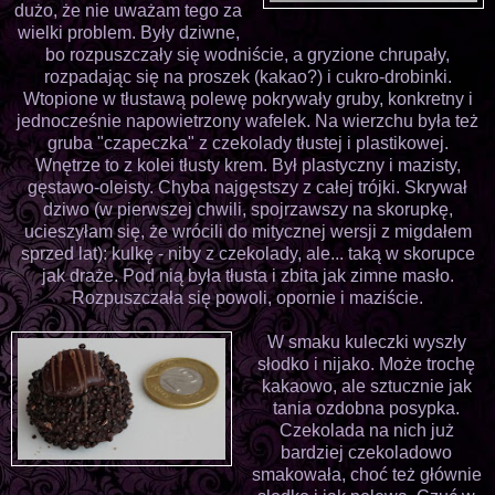
dużo, że nie uważam tego za
wielki problem. Były dziwne,
bo rozpuszczały się wodniście, a gryzione chrupały,
rozpadając się na proszek (kakao?) i cukro-drobinki.
Wtopione w tłustawą polewę pokrywały gruby, konkretny i
jednocześnie napowietrzony wafelek. Na wierzchu była też
gruba "czapeczka" z czekolady tłustej i plastikowej.
Wnętrze to z kolei tłusty krem. Był plastyczny i mazisty,
gęstawo-oleisty. Chyba najgęstszy z całej trójki. Skrywał
dziwo (w pierwszej chwili, spojrzawszy na skorupkę,
ucieszyłam się, że wrócili do mitycznej wersji z migdałem
sprzed lat): kulkę - niby z czekolady, ale... taką w skorupce
jak draże. Pod nią była tłusta i zbita jak zimne masło.
Rozpuszczała się powoli, opornie i maziście.
W smaku kuleczki wyszły
słodko i nijako. Może trochę
kakaowo, ale sztucznie jak
tania ozdobna posypka.
Czekolada na nich już
bardziej czekoladowo
smakowała, choć też głównie