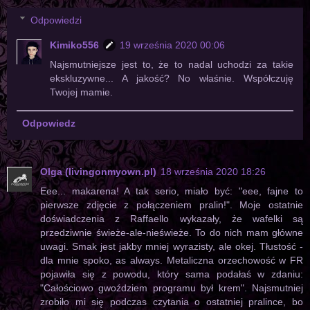
Odpowiedzi
Kimiko556
19 września 2020 00:06
Najsmutniejsze jest to, że to nadal uchodzi za takie
ekskluzywne... A jakość? No właśnie. Współczuję
Twojej mamie.
Odpowiedz
Olga (livingonmyown.pl)
18 września 2020 18:26
Eee... makarena! A tak serio, miało być: "eee, fajne to
pierwsze zdjęcie z połączeniem pralin!". Moje ostatnie
doświadczenia z Raffaello wykazały, że wafelki są
przedziwnie świeże-ale-nieświeże. To do nich mam główne
uwagi. Smak jest jakby mniej wyrazisty, ale okej. Tłustość -
dla mnie spoko, as always. Metaliczna orzechowość w FR
pojawiła się z powodu, który sama podałaś w zdaniu:
"Całościowo gwoździem programu był krem". Najsmutniej
zrobiło mi się podczas czytania o ostatniej pralince, bo