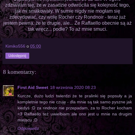
zdziwiłam się, że w zasadzie odwróciła się kolejność tego,
jak mi smakowały. W sumie nigdy nie mogłam się
zdecydować, czy wolę Rocher czy Rondnoir - teraz już
jestem pewna, że te drugie, ale... Że Raffaello obecnie są aż
tak wręcz... podłe? To aż mnie smuci.
Kimiko556
o
05:00
Udostępnij
8 komentarzy:
First Aid Sweet
18 września 2020 08:23
Kurcze, dużo ludzi twierdzi że te pralinki się popsuły a ja
kompletnie tego nie czuję - dla mnie są tak samo pyszne jak
kiedyś :D za rindnoir nie przepadam, za to Rocher kocham
<3 Raffaello też uwielbiam ale ono jest u mnie na drugim
miejscu ;D
Odpowiedz