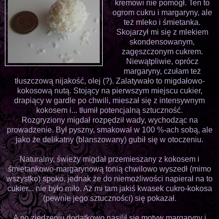
kremowi nie pomógł. Ten to
ogrom cukru i margaryny, ale
też mleko i śmietanka.
Skojarzył mi się z mlekiem
skondensowanym,
zagęszczonym cukrem.
Niewątpliwie, oprócz
margaryny, czułam też
tłuszczową nijakość, olej (?). Zalatywało to migdałowo-
kokosową nutą. Stojący na pierwszym miejscu cukier,
drapiący w gardle po chwili, mieszał się z intensywnym
kokosem i... tłumił potencjalną sztuczność.
Rozgryziony migdał rozpędził wady, wychodząc na
prowadzenie. Był pyszny, smakował w 100 %-ach sobą, ale
jako że delikatny (blanszowany) gubił się w otoczeniu.
Naturalny, świeży migdał przemieszany z kokosem i
śmietankowo-margarynową tonią chwilowo wyszedł (mimo
wszystko) spoko, jednak że do niemożliwości napierał na to
cukier... nie było miło. Aż mi tam jakiś kwasek cukro-kokosa
(pewnie jego sztuczności) się pokazał.
A po zjedzeniu dodatkowo nasilił się motyw margaryny i