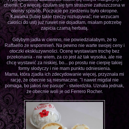
chemii. Co więcej, czułam się tym strasznie zatłuszczona w
oleisty sposób. Poczucie po zjedzeniu było okropne.
Kawałka (lubię takie rzeczy rozłupywać; nie wrzucam
całości do ust) już nawet nie dojadłam, miałam potrzebę
zapicia czarną herbatą.
Gdybym jadła w ciemno, nie powiedziałabym, że to
Raffaello ze wspomnień. Na pewno nie warte swojej ceny i
otoczki ekskluzywności. Ocenę wystawiam trochę bez
przekonania - nie wiem, za co jest aż tak wysoka, ale nie
chcę wystawić za niskiej, bo... po prostu nie cierpię takiej
formy słodyczy i nie mam punktu odniesienia.
Mama, która zjadła ich zdecydowanie więcej, przyznała mi
rację, że obecnie są niesmaczne. "I nawet migdał nie
pomaga, bo jakoś nie pasuje" - stwierdziła. Uznała jednak,
że obecnie woli je od Ferrero Rocher.