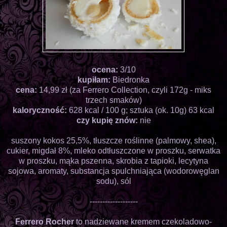
ocena:
3/10
kupiłam:
Biedronka
cena:
14,99 zł (za Ferrero Collection, czyli 172g - miks
trzech smaków)
kaloryczność:
628 kcal / 100 g; sztuka (ok. 10g) 63 kcal
czy kupię znów:
nie
suszony kokos 25,5%, tłuszcze roślinne (palmowy, shea),
cukier, migdał 8%, mleko odtłuszczone w proszku, serwatka
w proszku, mąka pszenna, skrobia z tapioki, lecytyna
sojowa, aromaty, substancja spulchniająca (wodorowęglan
sodu), sól
-------------------
Ferrero Rocher
to nadziewane kremem czekoladowo-