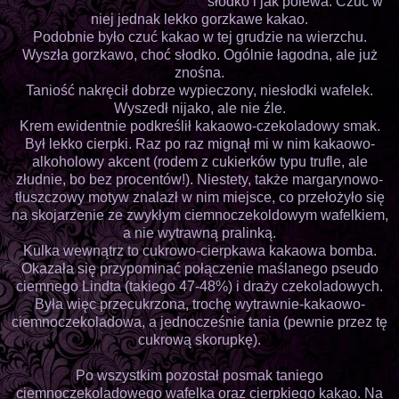
słodko i jak polewa. Czuć w
niej jednak lekko gorzkawe kakao.
Podobnie było czuć kakao w tej grudzie na wierzchu.
Wyszła gorzkawo, choć słodko. Ogólnie łagodna, ale już
znośna.
Taniość nakręcił dobrze wypieczony, niesłodki wafelek.
Wyszedł nijako, ale nie źle.
Krem ewidentnie podkreślił kakaowo-czekoladowy smak.
Był lekko cierpki. Raz po raz mignął mi w nim kakaowo-
alkoholowy akcent (rodem z cukierków typu trufle, ale
złudnie, bo bez procentów!). Niestety, także margarynowo-
tłuszczowy motyw znalazł w nim miejsce, co przełożyło się
na skojarzenie ze zwykłym ciemnoczekoldowym wafelkiem,
a nie wytrawną pralinką.
Kulka wewnątrz to cukrowo-cierpkawa kakaowa bomba.
Okazała się przypominać połączenie maślanego pseudo
ciemnego Lindta (takiego 47-48%) i draży czekoladowych.
Była więc przecukrzona, trochę wytrawnie-kakaowo-
ciemnoczekoladowa, a jednocześnie tania (pewnie przez tę
cukrową skorupkę).
Po wszystkim pozostał posmak taniego
ciemnoczekoladowego wafelka oraz cierpkiego kakao. Na