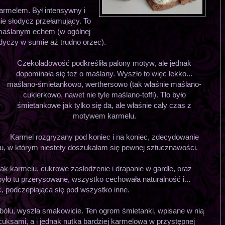
karmelem. Był intensywny i
nie słodycz przełamujący. To
maślanym echem (w ogólnej
dyczy w sumie aż trudno orzec).
Czekoladowość podkreśliła palony motyw, ale jednak
dopominała się też o maślany. Wyszło to więc lekko...
maślano-śmietankowo, werthersowo (tak właśnie maślano-
cukierkowo, nawet nie tyle maślano-toffi). Tło było
śmietankowe jak tylko się da, ale właśnie cały czas z
motywem karmelu.
Karmel rozgryzany pod koniec i na koniec, zdecydowanie
u, w którym niestety doszukałam się pewnej sztucznawości.
k karmelu, cukrowe zasłodzenie i drapanie w gardle, oraz
yło tu przerysowane, wszystko cechowała naturalność i...
, podczepiająca się pod wszystko inne.
ólu, wyszła smakowicie. Ten ogrom śmietanki, wpisane w nią
 cuksami, a i jednak nutka bardziej karmelowa w przystępnej