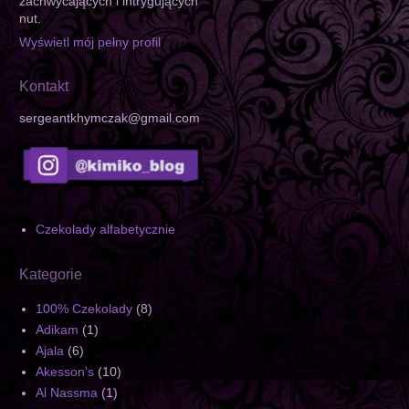
zachwycających i intrygujących
nut.
Wyświetl mój pełny profil
Kontakt
sergeantkhymczak@gmail.com
Czekolady alfabetycznie
Kategorie
100% Czekolady
(8)
Adikam
(1)
Ajala
(6)
Akesson's
(10)
Al Nassma
(1)