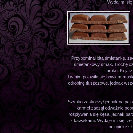
Wydał mi się
Przypominał bitą śmietankę, z
śmietankowy smak. Trochę czu
uroku. Kojarz
I w nim pojawiła się bowiem maśl
odrobinę tłuszczowe, jednak wszel
Szybko zaskoczył jednak na palon
karmel zaczął odważnie pob
rozpływania się kęsa, jednak ba
z kawałkami. Wydaje mi się, że 
ociupińkę sł