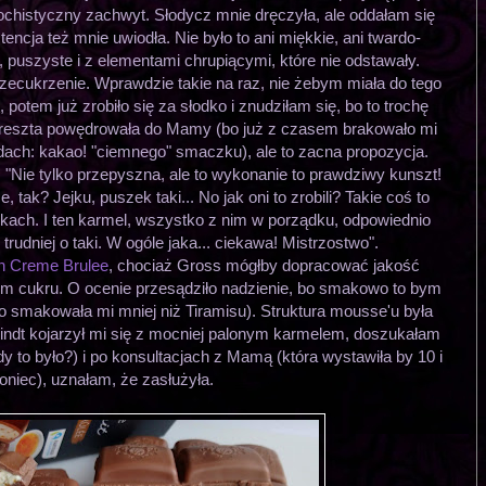
ochistyczny zachwyt. Słodycz mnie dręczyła, ale oddałam się
encja też mnie uwiodła. Nie było to ani miękkie, ani twardo-
, puszyste i z elementami chrupiącymi, które nie odstawały.
ecukrzenie. Wprawdzie takie na raz, nie żebym miała do tego
 potem już zrobiło się za słodko i znudziłam się, bo to trochę
 reszta powędrowała do Mamy (bo już z czasem brakowało mi
ach: kakao! "ciemnego" smaczku), ale to zacna propozycja.
 "Nie tylko przepyszna, ale to wykonanie to prawdziwy kunszt!
e, tak? Jejku, puszek taki... No jak oni to zrobili? Takie coś to
kach. I ten karmel, wszystko z nim w porządku, odpowiednio
 trudniej o taki. W ogóle jaka... ciekawa! Mistrzostwo".
on Creme Brulee
, chociaż Gross mógłby dopracować jakość
iom cukru. O ocenie przesądziło nadzienie, bo smakowo to bym
bo smakowała mi mniej niż Tiramisu). Struktura mousse'u była
Lindt kojarzył mi się z mocniej palonym karmelem, doszukałam
kiedy to było?) i po konsultacjach z Mamą (która wystawiła by 10 i
oniec), uznałam, że zasłużyła.