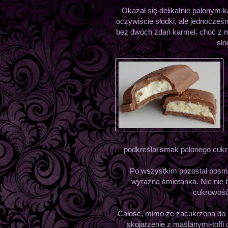
Okazał się delikatnie palonym 
oczywiście słodki, ale jednocześ
bez dwóch zdań karmel, choć z 
sło
podkreślał smak palonego cukr
Po wszystkim pozostał posma
wyraźna śmietanka. Nic nie b
cukrowość
Całość, mimo że zacukrzona do b
skojarzenie z maślanymi-toffi