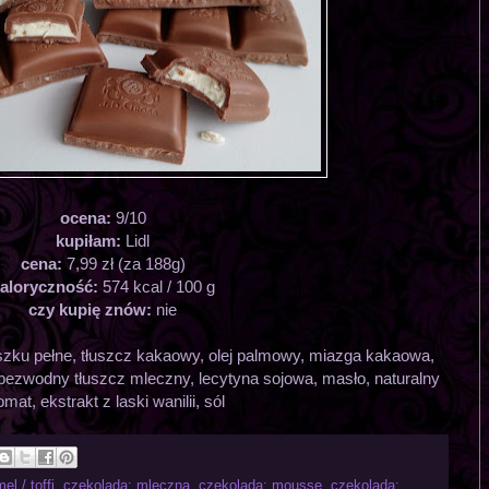
ocena:
9/10
kupiłam:
Lidl
cena:
7,99 zł (za 188g)
aloryczność:
574 kcal / 100 g
czy kupię znów:
nie
szku pełne, tłuszcz kakaowy, olej palmowy, miazga kakaowa,
bezwodny tłuszcz mleczny, lecytyna sojowa, masło, naturalny
omat, ekstrakt z laski wanilii, sól
l / toffi
,
czekolada: mleczna
,
czekolada: mousse
,
czekolada: