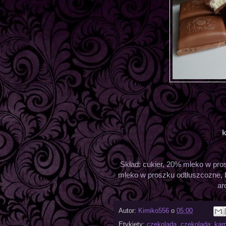
k
Skład: cukier, 20% mleko w pro
mleko w proszku odtłuszcozne, 
ar
Autor:
Kimiko556
o
05:00
Etykiety:
czekolada
,
czekolada: karme