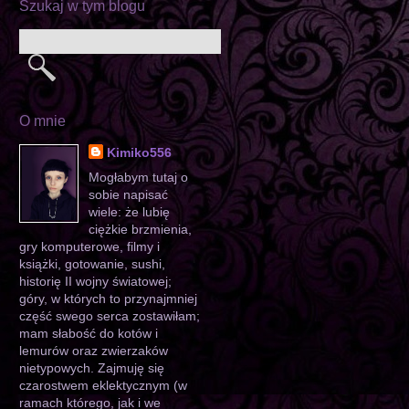
Szukaj w tym blogu
O mnie
Kimiko556
Mogłabym tutaj o
sobie napisać
wiele: że lubię
ciężkie brzmienia,
gry komputerowe, filmy i
książki, gotowanie, sushi,
historię II wojny światowej;
góry, w których to przynajmniej
część swego serca zostawiłam;
mam słabość do kotów i
lemurów oraz zwierzaków
nietypowych. Zajmuję się
czarostwem eklektycznym (w
ramach którego, jak i we