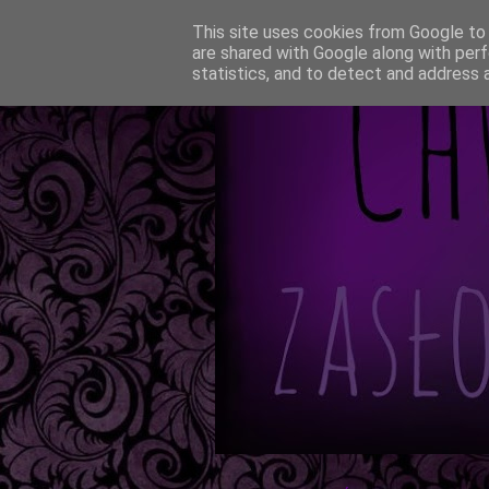
This site uses cookies from Google to d
are shared with Google along with perf
statistics, and to detect and address 