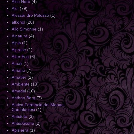
Alce Nero
(4)
Aldi
(79)
Alessandro Palozzo
(1)
alkohol
(28)
Allo Simonne
(1)
Alnatura
(4)
Alpia
(1)
Alprose
(1)
Alter Eco
(6)
Amali
(1)
Amano
(7)
Amatler
(2)
Ambiente
(10)
Amedei
(10)
Anthon Berg
(7)
Antica Farmacia dei Monaci
Camaldolesi
(1)
Antidote
(3)
AntiuXixona
(2)
Apisierra
(1)