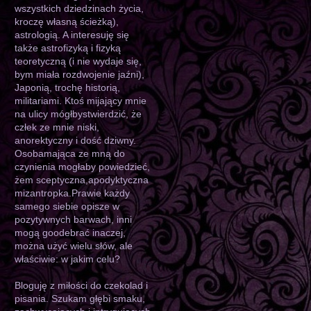
wszystkich dziedzinach życia,
kroczę własną ścieżką),
astrologią. A interesuję się
także astrofizyką i fizyką
teoretyczną (i nie wydaje się,
bym miała rozdwojenie jaźni),
Japonią, trochę historią,
militariami. Ktoś mijający mnie
na ulicy mógłbystwierdzić, że
człek ze mnie niski,
anorektyczny i dość dziwny.
Osobamająca ze mną do
czynienia mogłaby powiedzieć,
żem sceptyczna,apodyktyczna
mizantropka.Prawie każdy
samego siebie opisze w
pozytywnych barwach, inni
mogą goodebrać inaczej,
można użyć wielu słów, ale
właściwie: w jakim celu?
Bloguję z miłości do czekolad i
pisania. Szukam głębi smaku,