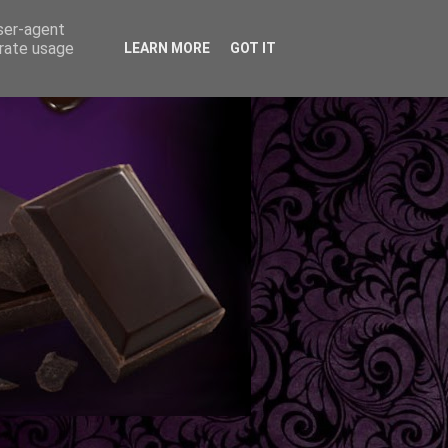
user-agent
erate usage
LEARN MORE
GOT IT