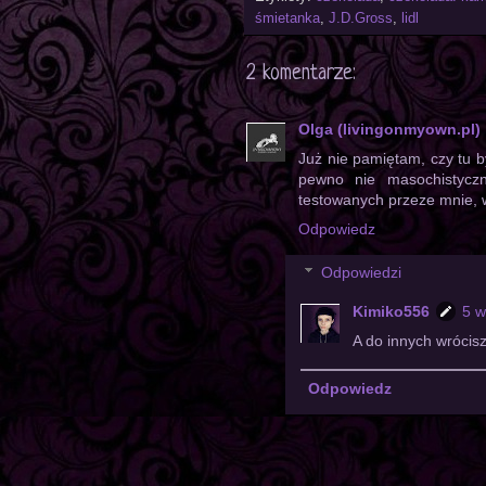
śmietanka
,
J.D.Gross
,
lidl
2 komentarze:
Olga (livingonmyown.pl)
Już nie pamiętam, czy tu b
pewno nie masochistyczn
testowanych przeze mnie, wi
Odpowiedz
Odpowiedzi
Kimiko556
5 w
A do innych wrócis
Odpowiedz