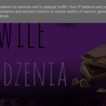
eliver its services and to analyze traffic. Your IP address and 
ormance and security metrics to ensure quality of service, gen
abuse.