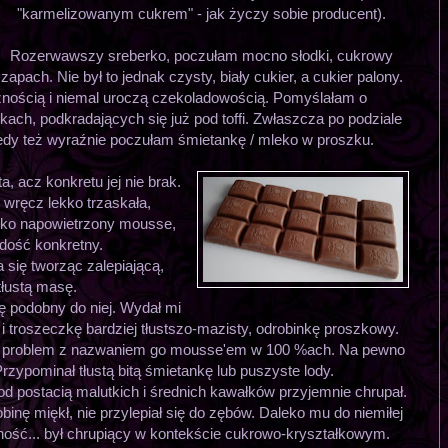
"karmelizowanym cukrem" - jak życzy sobie producent).
Rozerwawszy sreberko, poczułam mocno słodki, cukrowy
zapach. Nie był to jednak czysty, biały cukier, a cukier palony.
znością i niemal uroczą czekoladowością. Pomyślałam o
ch, podkradających się już pod toffi. Zwłaszcza po podziale
dy też wyraźnie poczułam śmietankę / mleko w proszku.
a, acz konkretu jej nie brak.
 wręcz lekko trzaskała,
ekko napowietrzony mousse,
 dość konkretny.
 się tworząc zalepiającą,
tłustą masę.
hę podobny do niej. Wydał mi
 i troszeczkę bardziej tłustszo-mazisty, odrobinkę proszkowy.
m problem z nazwaniem go mousse'em w 100 %ach. Na pewno
 Przypominał tłustą bitą śmietankę lub puszyste lody.
pod postacią malutkich i średnich kawałków przyjemnie chrupał.
inę miękł, nie przylepiał się do zębów. Daleko mu do niemiłej
hość... był chrupiący w kontekście cukrowo-kryształkowym.