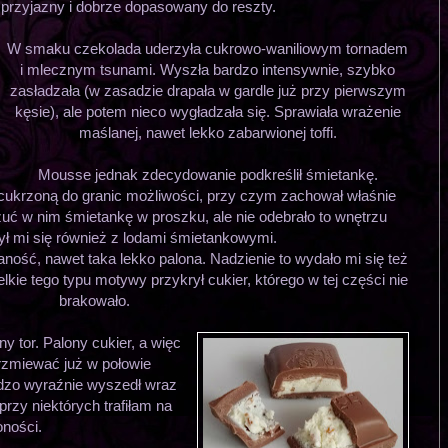
 przyjazny i dobrze dopasowany do reszty.
W smaku czekolada uderzyła cukrowo-waniliowym tornadem
i mlecznym tsunami. Wyszła bardzo intensywnie, szybko
zasładzała (w zasadzie drapała w gardle już przy pierwszym
kęsie), ale potem nieco wygładzała się. Sprawiała wrażenie
maślanej, nawet lekko zabarwionej toffi.
Mousse jednak zdecydowanie podkreślił śmietankę.
acukrzoną do granic możliwości, przy czym zachował właśnie
ć w nim śmietankę w proszku, ale nie odebrało to wnętrzu
ył mi się również z lodami śmietankowymi.
aność, nawet taka lekko palona. Nadzienie to wydało mi się też
kie tego typu motywy przykrył cukier, którego w tej części nie
brakowało.
y tor. Palony cukier, a więc
rzmiewać już w połowie
rdzo wyraźnie wyszedł wraz
przy niektórych trafiłam na
oności.