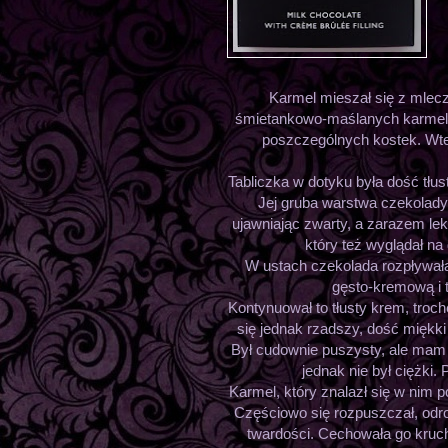
Karmel mieszał się z mlec
śmietankowo-maślanych karmelka
poszczególnych kostek. Wte
Tabliczka w dotyku była dość tłust
Jej gruba warstwa czekolady
ujawniając zwarty, a zarazem l
który też wyglądał na
W ustach czekolada rozpływała
gęsto-kremową i 
Kontynuował to tłusty krem, troc
się jednak rzadszy, dość miękki
Był cudownie puszysty, ale ma
jednak nie był ciężki.
Karmel, który znalazł się w nim 
Częściowo się rozpuszczał, odrob
twardości. Cechowała go kruc