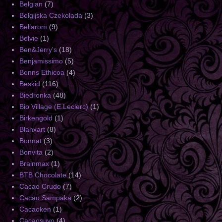
Belgian
(7)
Belgijska Czekolada
(3)
Bellarom
(9)
Belvie
(1)
Ben&Jerry's
(18)
Benjamissimo
(5)
Benns Ethicoa
(4)
Beskid
(116)
Biedronka
(48)
Bio Village (E.Leclerc)
(1)
Birkengold
(1)
Blanxart
(8)
Bonnat
(3)
Bonvita
(2)
Brainmax
(1)
BTB Chocolate
(14)
Cacao Crudo
(7)
Cacao Sampaka
(2)
Cacaoken
(1)
Cacaosuyo
(4)