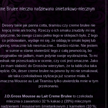
eme Brulee mleczna nadziewana śmietankowo-mlecznym
Desery takie jak panna cotta, tiramisu czy creme brulee nie
kręcą mnie ani trochę. Rzeczy o ich smaku znudziły mi się
optycznie, bo swego czasu pełno tego w sklepach było. Z tego
co próbowałam, wydaje mi się, że oddają te smaki lepiej lub
gorzej, smacznie lub niesmacznie... Bardzo różnie. Nie jestem
w sumie w stanie stwierdzić tego z całą pewnością, bo
oryginałów nie jadłam, mam jedynie swoje wyobrażenia. To mi
jednak nie przeszkadza w ocenie, czy coś jest smaczne. Jako
że mam słabość do Grossów wierzyłam, że ta tabliczka taka
będzie. Ok, deser creme brulee na pewno by mi nie smakował,
ale taka czekoladowa stylizacja już szanse miała. A
smaczna Mousse au Lait Tiramisu tylko utwierdziła mnie w tym
przekonaniu.
J.D.Gross Mousse au Lait Creme Brulee
to czekolada
mleczna o zawartości 32 % kakao z (39%) mlecznym
nadzieniem / mousse'em śmietankowym z karmelem (10 %;