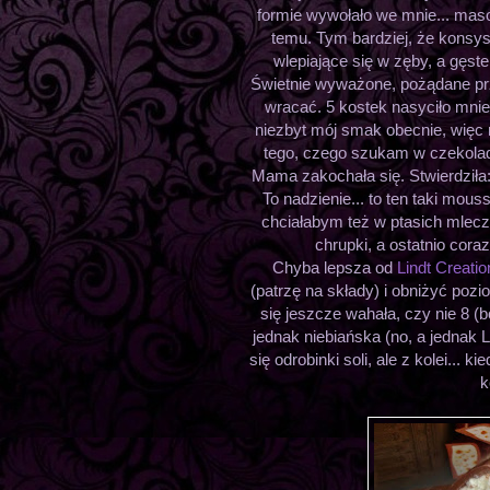
formie wywołało we mnie... mas
temu. Tym bardziej, że konsyst
wlepiające się w zęby, a gęste
Świetnie wyważone, pożądane prz
wracać. 5 kostek nasyciło mnie,
niezbyt mój smak obecnie, więc
tego, czego szukam w czekolad
Mama zakochała się. Stwierdziła:
To nadzienie... to ten taki mouss
chciałabym też w ptasich mlecz
chrupki, a ostatnio coraz
Chyba lepsza od
Lindt Creati
(patrzę na składy) i obniżyć poz
się jeszcze wahała, czy nie 8 (
jednak niebiańska (no, a jednak 
się odrobinki soli, ale z kolei... 
k