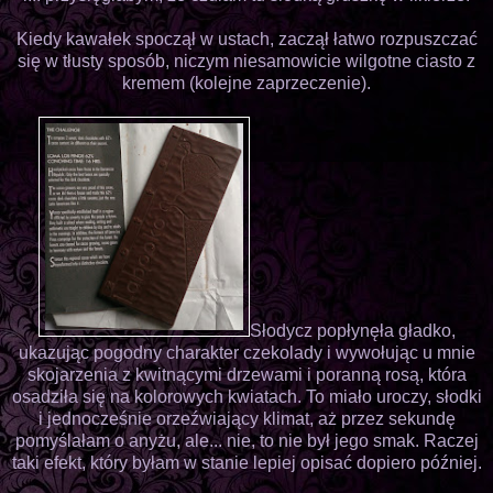
Kiedy kawałek spoczął w ustach, zaczął łatwo rozpuszczać
się w tłusty sposób, niczym niesamowicie wilgotne ciasto z
kremem (kolejne zaprzeczenie).
Słodycz popłynęła gładko,
ukazując pogodny charakter czekolady i wywołując u mnie
skojarzenia z kwitnącymi drzewami i poranną rosą, która
osadziła się na kolorowych kwiatach. To miało uroczy, słodki
i jednocześnie orzeźwiający klimat, aż przez sekundę
pomyślałam o anyżu, ale... nie, to nie był jego smak. Raczej
taki efekt, który byłam w stanie lepiej opisać dopiero później.