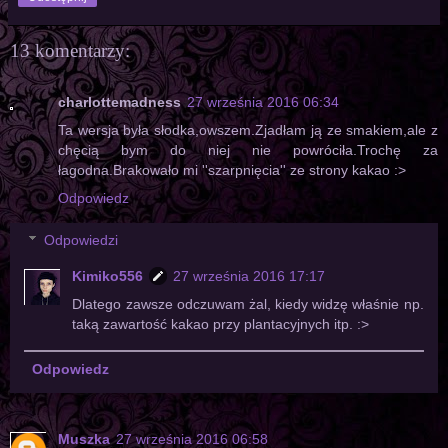
13 komentarzy:
charlottemadness
27 września 2016 06:34
Ta wersja była słodka,owszem.Zjadłam ją ze smakiem,ale z
chęcią bym do niej nie powróciła.Trochę za
łagodna.Brakowało mi ''szarpnięcia'' ze strony kakao :>
Odpowiedz
Odpowiedzi
Kimiko556
27 września 2016 17:17
Dlatego zawsze odczuwam żal, kiedy widzę właśnie np.
taką zawartość kakao przy plantacyjnych itp. :>
Odpowiedz
Muszka
27 września 2016 06:58