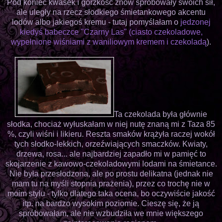
Pod koniec kwasek i gorzkość znów spróbowały swoich sił,
ale uległy na rzecz słodkiego śmietankowego akcentu
lodów albo jakiegoś kremu - tutaj pomyślałam o
jedzonej
kiedyś babeczce "Czarny Las" (ciasto czekoladowe,
wypełnione wiśniami z waniliowym kremem i czekoladą
).
Ta czekolada była głównie
słodka, chociaż wyłuskałam w niej nutę znaną mi z Taza 85
%, czyli wiśni i likieru. Reszta smaków krążyła raczej wokół
tych słodko-lekkich, orzeźwiających smaczków. Kwiaty,
drzewa, rosa... ale najbardziej zapadło mi w pamięć to
skojarzenie z kawowo-czekoladowymi lodami na śmietance.
Nie była przesłodzona, ale po prostu delikatna (jednak nie
mam tu na myśli stopnia prażenia), przez co trochę nie w
moim stylu - tylko dlatego taka ocena, bo oczywiście jakość
itp. na bardzo wysokim poziomie. Cieszę się, że ją
spróbowałam, ale nie wzbudziła we mnie większego