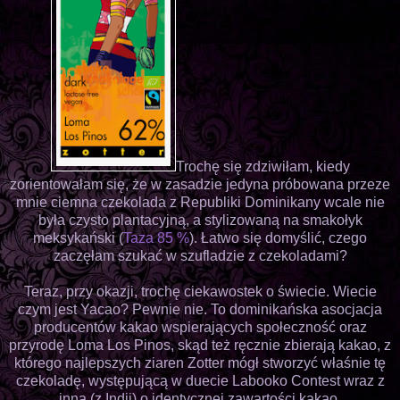
Trochę się zdziwiłam, kiedy
zorientowałam się, że w zasadzie jedyna próbowana przeze
mnie ciemna czekolada z Republiki Dominikany wcale nie
była czysto plantacyjną, a stylizowaną na smakołyk
meksykański (
Taza 85 %
). Łatwo się domyślić, czego
zaczęłam szukać w szufladzie z czekoladami?
Teraz, przy okazji, trochę ciekawostek o świecie. Wiecie
czym jest Yacao? Pewnie nie. To dominikańska asocjacja
producentów kakao wspierających społeczność oraz
przyrodę Loma Los Pinos, skąd też ręcznie zbierają kakao, z
którego najlepszych ziaren Zotter mógł stworzyć właśnie tę
czekoladę, występującą w duecie Labooko Contest wraz z
inną (z Indii) o identycznej zawartości kakao.