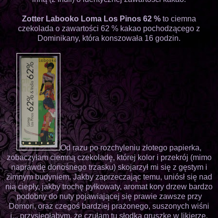
Zotter Labooko Loma Los Pinos 62 %
to ciemna
czekolada o zawartości 62 % kakao pochodzącego z
Dominikany, która konszowała 16 godzin.
Od razu po rozchyleniu złotego papierka,
zobaczyłam ciemną czekoladę, której kolor i przekrój (mimo
naprawdę donośnego trzasku) skojarzył mi się z gęstym i
zimnym budyniem. Jakby zaprzeczając temu, uniósł się nad
nią ciepły, jakby trochę pyłkowaty, aromat kory drzew bardzo
podobny do nuty pojawiającej się prawie zawsze przy
Domori, oraz czegoś bardziej prażonego, suszonych wiśni
i... przysięgłabym, że czułam tu słodką gruszkę w likierze.