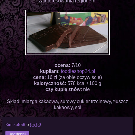
zainteresowania regionem.
ocena:
7/10
kupiłam:
foodieshop24.pl
cena:
16 zł (za obie oczywiście)
kaloryczność:
578 kcal / 100 g
czy kupię znów:
nie
Skład: miazga kakaowa, surowy cukier trzcinowy, tłuszcz
kakaowy, sól
Kimiko556
o
05:00
Udostępnij