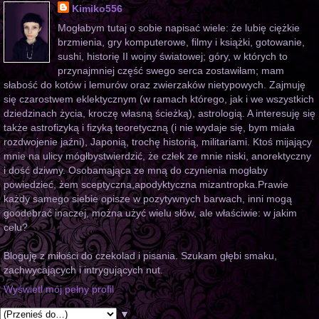
Kimiko556
Mogłabym tutaj o sobie napisać wiele: że lubię ciężkie
brzmienia, gry komputerowe, filmy i książki, gotowanie,
sushi, historię II wojny światowej; góry, w których to
przynajmniej część swego serca zostawiłam; mam
słabość do kotów i lemurów oraz zwierzaków nietypowych. Zajmuję
się czarostwem eklektycznym (w ramach którego, jak i we wszystkich
dziedzinach życia, kroczę własną ścieżką), astrologią. A interesuję się
także astrofizyką i fizyką teoretyczną (i nie wydaje się, bym miała
rozdwojenie jaźni), Japonią, trochę historią, militariami. Ktoś mijający
mnie na ulicy mógłbystwierdzić, że człek ze mnie niski, anorektyczny
i dość dziwny. Osobamająca ze mną do czynienia mogłaby
powiedzieć, żem sceptyczna,apodyktyczna mizantropka.Prawie
każdy samego siebie opisze w pozytywnych barwach, inni mogą
goodebrać inaczej, można użyć wielu słów, ale właściwie: w jakim
celu?
Bloguję z miłości do czekolad i pisania. Szukam głębi smaku,
zachwycających i intrygujących nut.
Wyświetl mój pełny profil
▼