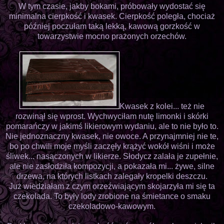
W tym czasie, jakby bokami, próbowały wydostać się
minimalna cierpkość i kwasek. Cierpkość poległa, chociaż
później poczułam taką lekką, kawową gorzkość w
towarzystwie mocno prażonych orzechów.
Kwasek z kolei... też nie
rozwinął się wprost. Wychwyciłam nutę limonki i skórki
pomarańczy w jakimś likierowym wydaniu, ale to nie było to.
Nie jednoznaczny kwasek, nie owoce. A przynajmniej nie te,
bo po chwili moje myśli zaczęły krążyć wokół wiśni i może
śliwek... nasączonych w likierze. Słodycz zalała je zupełnie,
ale nie zasłodziła kompozycji, a pokazała mi... żywe, silne
drzewa, na których listkach zalegały kropelki deszczu.
Już wiedziałam z czym orzeźwiającym skojarzyła mi się ta
czekolada. To były lody zrobione na śmietance o smaku
czekoladowo-kawowym.