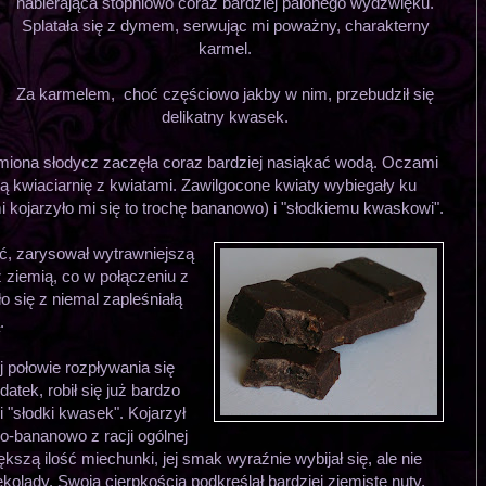
nabierająca stopniowo coraz bardziej palonego wydźwięku.
Splatała się z dymem, serwując mi poważny, charakterny
karmel.
Za karmelem, choć częściowo jakby w nim, przebudził się
delikatny kwasek.
miona słodycz zaczęła coraz bardziej nasiąkać wodą. Oczami
kwiaciarnię z kwiatami. Zawilgocone kwiaty wybiegały ku
kojarzyło mi się to trochę bananowo) i "słodkiemu kwaskowi".
ć, zarysował wytrawniejszą
z ziemią, co w połączeniu z
o się z niemal zapleśniałą
.
połowie rozpływania się
datek, robił się już bardzo
 "słodki kwasek". Kojarzył
wo-bananowo z racji ogólnej
szą ilość miechunki, jej smak wyraźnie wybijał się, ale nie
olady. Swoją cierpkością podkreślał bardziej ziemiste nuty,