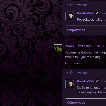
Odpowiedzi
Kimiko556
5 w
Poczekajcie tylko na
Odpowiedz
Yaros
6 września 2018 11
Jadłem ją dawno, ale moja
zrobić tak, jak marakuję?
Odpowiedz
Odpowiedzi
Kimiko556
7 w
Może to ja jestem a
Jakoś wątpię, bo m
Odpowiedz