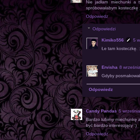
Nie jadłam miechunki a t
spróbowałabym kosteczkę 
Odpowiedz
Odpowiedzi
Kimiko556
5 w
Łe tam kosteczkę. 
Ervisha
8 wrześni
Gdyby posmakowała
Odpowiedz
Candy Pandas
5 wrześni
Bardzo lubimy miechunkę ale
być bardzo interesujący :)
Odpowiedz