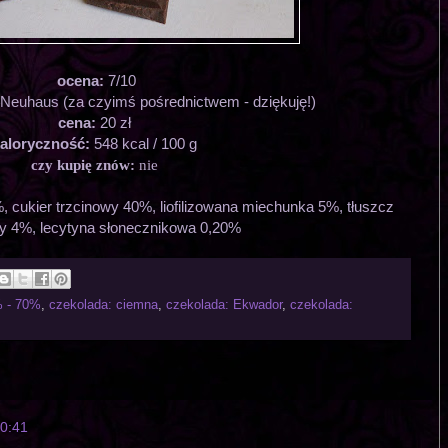
ocena:
7/10
a Neuhaus (za czyimś pośrednictwem - dziękuję!)
cena:
20 zł
aloryczność:
548 kcal / 100 g
czy kupię znów:
nie
 cukier trzcinowy 40%, liofilizowana miechunka 5%, tłuszcz
 4%, lecytyna słonecznikowa 0,20%
% - 70%
,
czekolada: ciemna
,
czekolada: Ekwador
,
czekolada:
10:41