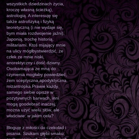
wszystkich dziedzinach życia,
kroczę własną ścieżką),
astrologią. A interesuję się
także astrofizyką i fizyką
teoretyczną (i nie wydaje się,
bym miała rozdwojenie jaźni),
Japonią, trochę historią,
militariami. Ktoś mijający mnie
na ulicy mógłbystwierdzić, że
człek ze mnie niski,
anorektyczny i dość dziwny.
Osobamająca ze mną do
czynienia mogłaby powiedzieć,
żem sceptyczna,apodyktyczna
mizantropka.Prawie każdy
samego siebie opisze w
pozytywnych barwach, inni
mogą goodebrać inaczej,
można użyć wielu słów, ale
właściwie: w jakim celu?
Bloguję z miłości do czekolad i
pisania. Szukam głębi smaku,