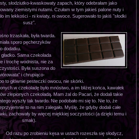
ty, słodziutko-kwaskowaty zapach, który odebrałam jako
owany ziemistymi nutami. Czułam w tym jakieś palone nuty i
o im lekkości - ni kwiaty, ni owoce. Sugerowało to jakiś "słodki
susz".
ośno trzaskała, była twarda.
 miała sporo pęcherzyków
ło dodatku.
 i gładko. Sama czekolada
e i trochę wodnista, nie za
oczystości. Była suszona do
wiórowata" i chrupiąco-
 bo to głównie pesteczki owocu, nie skórki.
ionych w czekoladę było mnóstwo, a im bliżej końca, kawałek
ków zlepionych czekoladą. Mam żal do Pacari, że dodali takie
tego wyszły tak twardo. Nie podobało mi się to. Nie to, że
ieprzyjemnie to na nim zalegało. Myślę, że gdyby dodali całe
wki, zachowały by więcej miękkiej soczystości (a dzięki temu i
smak).
Od razu po zrobieniu kęsa w ustach rozeszła się słodycz,