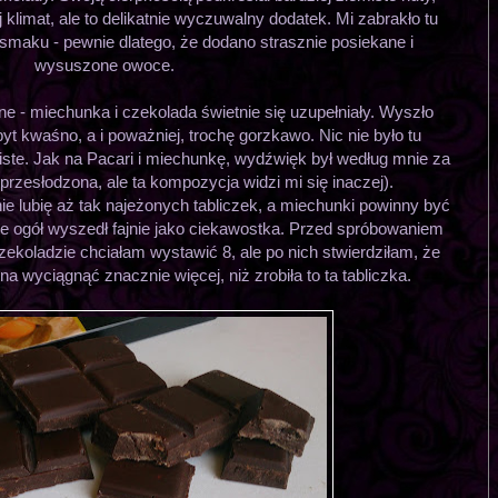
j klimat, ale to delikatnie wyczuwalny dodatek. Mi zabrakło tu
smaku - pewnie dlatego, że dodano strasznie posiekane i
wysuszone owoce.
e - miechunka i czekolada świetnie się uzupełniały. Wyszło
t kwaśno, a i poważniej, trochę gorzkawo. Nic nie było tu
iste. Jak na Pacari i miechunkę, wydźwięk był według mnie za
 przesłodzona, ale ta kompozycja widzi mi się inaczej).
nie lubię aż tak najeżonych tabliczek, a miechunki powinny być
le ogół wyszedł fajnie jako ciekawostka. Przed spróbowaniem
koladzie chciałam wystawić 8, ale po nich stwierdziłam, że
 wyciągnąć znacznie więcej, niż zrobiła to ta tabliczka.