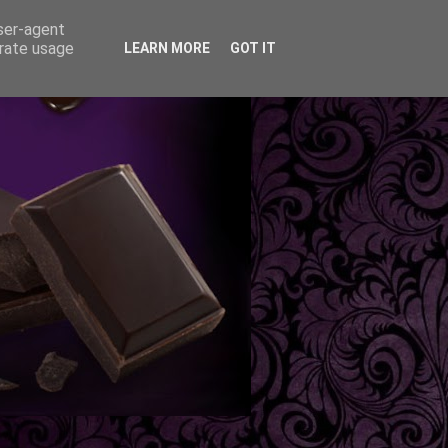
user-agent
erate usage
LEARN MORE
GOT IT