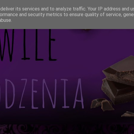
eliver its services and to analyze traffic. Your IP address and 
ormance and security metrics to ensure quality of service, gen
abuse.