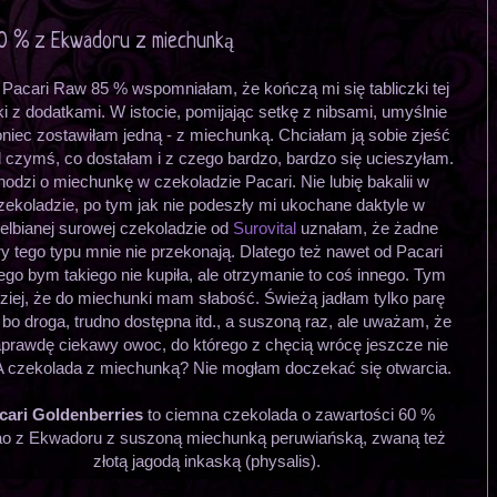
60 % z Ekwadoru z miechunką
 Pacari Raw 85 % wspomniałam, że kończą mi się tabliczki tej
i z dodatkami. W istocie, pomijając setkę z nibsami, umyślnie
oniec zostawiłam jedną - z miechunką. Chciałam ją sobie zjeść
 czymś, co dostałam i z czego bardzo, bardzo się ucieszyłam.
odzi o miechunkę w czekoladzie Pacari. Nie lubię bakalii w
zekoladzie, po tym jak nie podeszły mi ukochane daktyle w
elbianej surowej czekoladzie od
Surovital
uznałam, że żadne
y tego typu mnie nie przekonają. Dlatego też nawet od Pacari
ego bym takiego nie kupiła, ale otrzymanie to coś innego. Tym
ziej, że do miechunki mam słabość. Świeżą jadłam tylko parę
 bo droga, trudno dostępna itd., a suszoną raz, ale uważam, że
aprawdę ciekawy owoc, do którego z chęcią wrócę jeszcze nie
 A czekolada z miechunką? Nie mogłam doczekać się otwarcia.
cari Goldenberries
to ciemna czekolada o zawartości 60 %
o z Ekwadoru z suszoną miechunką peruwiańską, zwaną też
złotą jagodą inkaską (physalis).