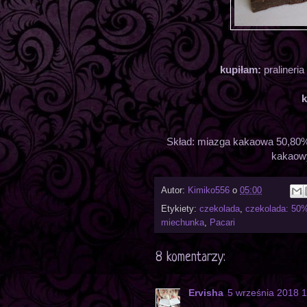
kupiłam:
pralineri
k
Skład: miazga kakaowa 50,80%,
kakaowy
Autor:
Kimiko556
o
05:00
Etykiety:
czekolada
,
czekolada: 50
miechunka
,
Pacari
8 komentarzy:
Ervisha
5 września 2018 