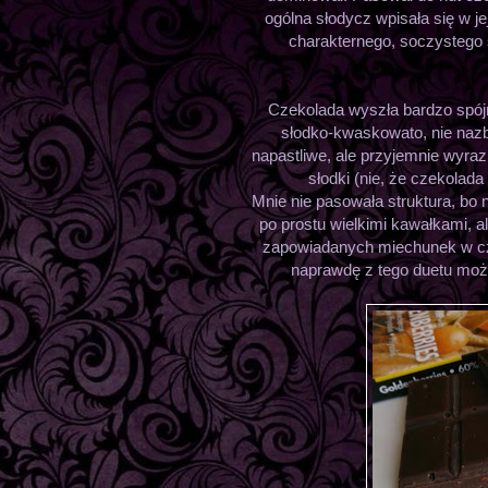
ogólna słodycz wpisała się w je
charakternego, soczystego 
Czekolada wyszła bardzo spójn
słodko-kwaskowato, nie nazby
napastliwe, ale przyjemnie wyraz
słodki (nie, że czekolada
Mnie nie pasowała struktura, bo 
po prostu wielkimi kawałkami, a
zapowiadanych miechunek w cze
naprawdę z tego duetu można