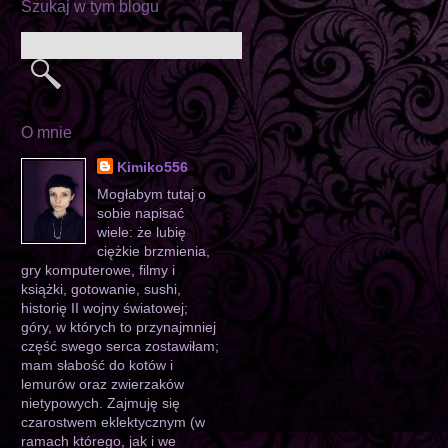
Szukaj w tym blogu
O mnie
Kimiko556
Mogłabym tutaj o
sobie napisać
wiele: że lubię
ciężkie brzmienia,
gry komputerowe, filmy i
książki, gotowanie, sushi,
historię II wojny światowej;
góry, w których to przynajmniej
część swego serca zostawiłam;
mam słabość do kotów i
lemurów oraz zwierzaków
nietypowych. Zajmuję się
czarostwem eklektycznym (w
ramach którego, jak i we