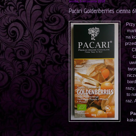
środa, 5 września 2018
Pacari Goldenberries ciemna 
Przy
mark
na k
przed
Ch
c
uwi
twor
nicz
bard
razy,
to n
raz.
Pa
kaka