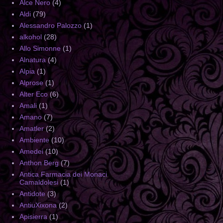
Alce Nero
(4)
Aldi
(79)
Alessandro Palozzo
(1)
alkohol
(28)
Allo Simonne
(1)
Alnatura
(4)
Alpia
(1)
Alprose
(1)
Alter Eco
(6)
Amali
(1)
Amano
(7)
Amatler
(2)
Ambiente
(10)
Amedei
(10)
Anthon Berg
(7)
Antica Farmacia dei Monaci
Camaldolesi
(1)
Antidote
(3)
AntiuXixona
(2)
Apisierra
(1)