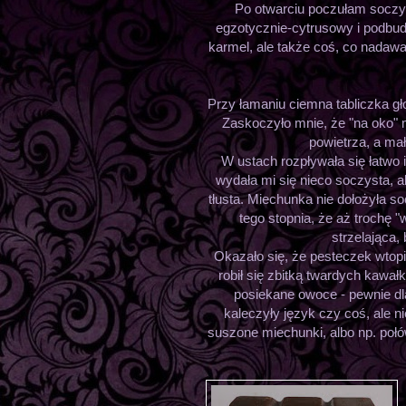
Po otwarciu poczułam soczys
egzotycznie-cytrusowy i podbud
karmel, ale także coś, co nadawał
Przy łamaniu ciemna tabliczka gł
Zaskoczyło mnie, że "na oko"
powietrza, a ma
W ustach rozpływała się łatwo
wydała mi się nieco soczysta, al
tłusta. Miechunka nie dołożyła s
tego stopnia, że aż trochę "
strzelająca,
Okazało się, że pesteczek wtop
robił się zbitką twardych kawał
posiekane owoce - pewnie dla
kaleczyły język czy coś, ale n
suszone miechunki, albo np. połó