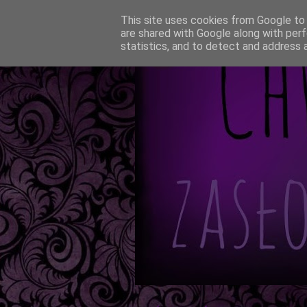
This site uses cookies from Google to d
are shared with Google along with perf
statistics, and to detect and address 