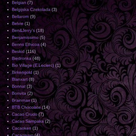
Belgian
(7)
Belgijska Czekolada
(3)
Bellarom
(9)
Belvie
(1)
Ben&Jerry's
(18)
Benjamissimo
(5)
Benns Ethicoa
(4)
Beskid
(116)
Biedronka
(48)
Bio Village (E.Leclerc)
(1)
Birkengold
(1)
Blanxart
(8)
Bonnat
(3)
Bonvita
(2)
Brainmax
(1)
BTB Chocolate
(14)
Cacao Crudo
(7)
Cacao Sampaka
(2)
Cacaoken
(1)
Cacaosuyo
(4)