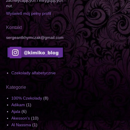
zachwycających i intrygujących
nut.
Wyświetl mój pełny profil
Kontakt
sergeantkhymczak@gmail.com
Czekolady alfabetycznie
Kategorie
100% Czekolady
(8)
Adikam
(1)
Ajala
(6)
Akesson's
(10)
Al Nassma
(1)