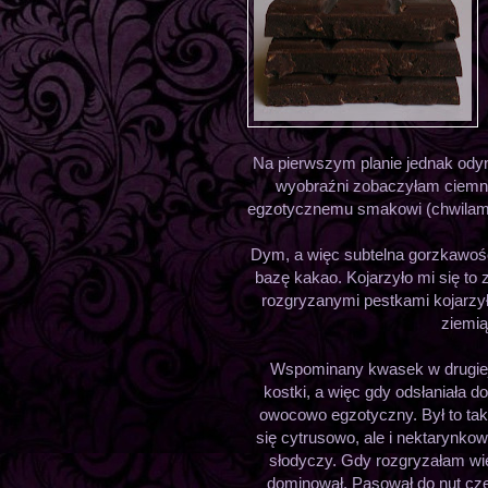
Na pierwszym planie jednak ody
wyobraźni zobaczyłam ciemną 
egzotycznemu smakowi (chwilami 
Dym, a więc subtelna gorzkawoś
bazę kakao. Kojarzyło mi się to 
rozgryzanymi pestkami kojarzył
ziemią
Wspominany kwasek w drugiej 
kostki, a więc gdy odsłaniała do
owocowo egzotyczny. Był to taki
się cytrusowo, ale i nektarynko
słodyczy. Gdy rozgryzałam więk
dominował. Pasował do nut czek