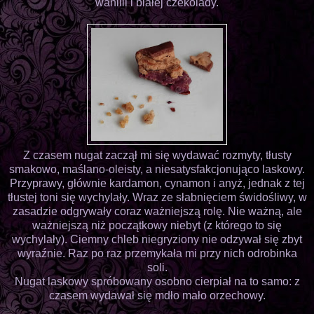
wanilii i białej czekolady.
Z czasem nugat zaczął mi się wydawać rozmyty, tłusty
smakowo, maślano-oleisty, a niesatysfakcjonująco laskowy.
Przyprawy, głównie kardamon, cynamon i anyż, jednak z tej
tłustej toni się wychylały. Wraz ze słabnięciem świdośliwy, w
zasadzie odgrywały coraz ważniejszą rolę. Nie ważną, ale
ważniejszą niż początkowy niebyt (z którego to się
wychylały). Ciemny chleb niegryziony nie odzywał się zbyt
wyraźnie. Raz po raz przemykała mi przy nich odrobinka
soli.
Nugat laskowy spróbowany osobno cierpiał na to samo: z
czasem wydawał się mdło mało orzechowy.