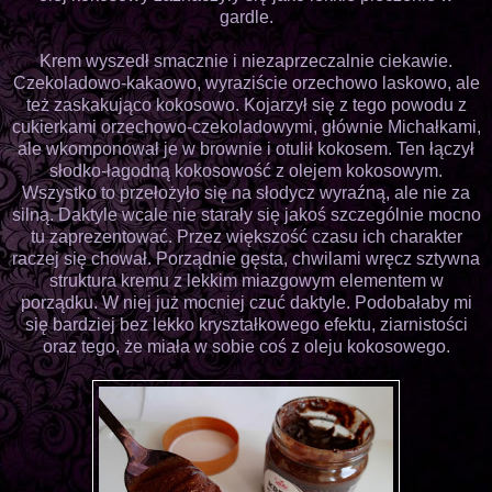
gardle.
Krem wyszedł smacznie i niezaprzeczalnie ciekawie.
Czekoladowo-kakaowo, wyraziście orzechowo laskowo, ale
też zaskakująco kokosowo. Kojarzył się z tego powodu z
cukierkami orzechowo-czekoladowymi, głównie Michałkami,
ale wkomponował je w brownie i otulił kokosem. Ten łączył
słodko-łagodną kokosowość z olejem kokosowym.
Wszystko to przełożyło się na słodycz wyraźną, ale nie za
silną. Daktyle wcale nie starały się jakoś szczególnie mocno
tu zaprezentować. Przez większość czasu ich charakter
raczej się chował. Porządnie gęsta, chwilami wręcz sztywna
struktura kremu z lekkim miazgowym elementem w
porządku. W niej już mocniej czuć daktyle. Podobałaby mi
się bardziej bez lekko kryształkowego efektu, ziarnistości
oraz tego, że miała w sobie coś z oleju kokosowego.