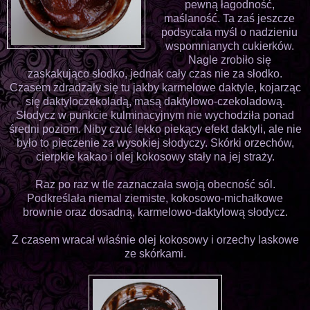
pewną łagodność,
maślaność. Ta zaś jeszcze
podsycała myśl o nadzieniu
wspomnianych cukierków.
Nagle zrobiło się
zaskakująco słodko, jednak cały czas nie za słodko.
Czasem zdradzały się tu jakby karmelowe daktyle, kojarząc
się daktyloczekoladą, masą daktylowo-czekoladową.
Słodycz w punkcie kulminacyjnym nie wychodziła ponad
średni poziom. Niby czuć lekko piekący efekt daktyli, ale nie
było to pieczenie za wysokiej słodyczy. Skórki orzechów,
cierpkie kakao i olej kokosowy stały na jej straży.
Raz po raz w tle zaznaczała swoją obecność sól.
Podkreślała niemal ziemiste, kokosowo-michałkowe
brownie oraz dosadną, karmelowo-daktylową słodycz.
Z czasem wracał właśnie olej kokosowy i orzechy laskowe
ze skórkami.