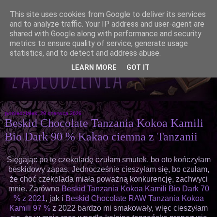
This site uses cookies from Google to deliver its services
and to analyze traffic. Your IP address and user-agent are
shared with Google along with performance and security
metrics to ensure quality of service, generate usage
statistics, and to detect and address abuse.
LEARN MORE
GOT IT
poniedziałek, 29 czerwca 2026
Beskid Chocolate Tanzania Kokoa Kamili
Bio Dark 90 % Kakao ciemna z Tanzanii
Sięgając po tę czekoladę czułam smutek, bo oto kończyłam
beskidowy zapas. Jednocześnie cieszyłam się, bo czułam,
że choć czekolada miała poważną konkurencję, zachwyci
mnie. Zarówno
Beskid Tanzania Kokoa Kamili Bio Dark 70
% z 2021
, jak i
Beskid Chocolate RAW Tanzania Kokoa
Kamili 97 %
z 2022 bardzo mi smakowały, więc cieszyłam