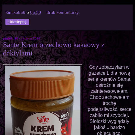
Kimiko556
o
05:30
Brak komentarzy:
Udostępnij
piątek, 26 czerwca 2026
Sante Krem orzechowo kakaowy z
daktylami
Gdy zobaczyłam w
gazetce Lidla nową
serię kremów Sante,
ostrożnie się
zainteresowałam.
Choć zachowałam
trochę
podejrzliwość, serce
zabiło mi szybciej.
Słoiczki wyglądały
jakoś... bardzo
obiecująco.