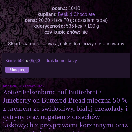
ocena:
10/10
kupiłam:
Beskid Chocolate
cena:
20,30 zł (za 70 g; dostałam rabat)
kaloryczność:
535 kcal / 100 g
czy kupię znów:
nie
Skład: ziarno kakaowca, cukier trzcinowy nierafinowany
Kimiko556
o
05:00
Brak komentarzy:
Udostępnij
niedziela, 28 czerwca 2026
Zotter Felsenbirne auf Butterbrot /
Juneberry on Buttered Bread mleczna 50 %
z kremem ze świdośliwy, białej czekolady i
cytryny oraz nugatem z orzechów
laskowych z przyprawami korzennymi oraz