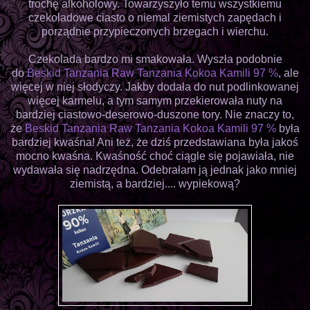
trochę alkoholowy. Towarzyszyło temu wszystkiemu
czekoladowe ciasto o niemal ziemistych zapędach i
porządnie przypieczonych brzegach i wierchu.
Czekolada bardzo mi smakowała. Wyszła podobnie
do
Beskid Tanzania Raw Tanzania Kokoa Kamili 97 %
, ale
więcej w niej słodyczy. Jakby dodała do nut podlinkowanej
więcej karmelu, a tym samym przekierowała nuty na
bardziej ciastowo-deserowo-duszone tory. Nie znaczy to,
że
Beskid Tanzania Raw Tanzania Kokoa Kamili 97 %
była
bardziej kwaśna! Ani też, że dziś przedstawiana była jakoś
mocno kwaśna. Kwaśność choć ciągle się pojawiała, nie
wydawała się nadrzędna. Odebrałam ją jednak jako mniej
ziemistą, a bardziej.... wypiekową?