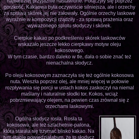
najbardziej przyjaźnie nastawione. Połączyły się poprzez
gorzkość. Kakaowa była oczywiście silniejsza, ale i orzechy
za sprawą skórek jej nie żałowały. Ogólnie orzechy laskowe
wyraźnie w kompozycji rządziły - za sprawą prażenia oraz
wyważonego splotu słodyczy i skórek.
Cierpkie kakao po podkreśleniu skórek laskowców
wskazało jeszcze lekko cierpkawy motyw oleju
kokosowego.
W tym czasie, bardzo daleko w tle, dała o sobie znać też
nienachalna słodycz.
Po oleju kokosowym zaznaczyła się też ogólnie kokosowa
nuta. Weszła poprzez olej, ale mniej więcej w połowie
rozpływania się porcji w ustach kokos zaskoczył na niemal
maślany i naturalnie słodki tor. Kokos, wciąż
pobrzmiewający olejem, na pewien czas zrównał się z
orzechami laskowymi.
Ogólna słodycz rosła. Rosła ta
kokosowa, ale też szlachetnie-palona,
która starała się trzymać blisko kakao. Na
tym etapie powiedziałabym, że to słodycz