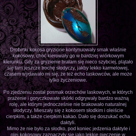
Drobinki kokosa gryzione kontynuowały smak właśnie
kokosowy, choć kierowały go w bardziej wiórkowym
kierunku. Gdy za gryzienie brałam się nieco szybciej, plątało
się tam jeszcze trochę słodyczy, jakby lekko karmelowej,
czasem wydawało mi się, że też echo laskowców, ale może
tylko życzeniowe.
Po zjedzeniu został posmak orzechów laskowych, w których
prażenie i goryczkowate skórki odgrywały bardzo ważną
rolę, ale którym jednocześnie nie brakowało naturalnej
słodyczy. Mieszały się z kokosem słodkim i oleiście
cierpkim, a także cierpkim kakao. Dało się doszukać echa
daktyli.
Mimo że nie było za słodko, pod koniec jedzenia daktyle i
olej kokosowy zaznaczyły się jako lekkie pieczenie w