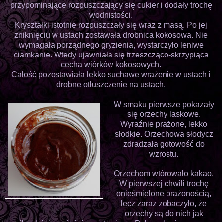
przypominające rozpuszczający się cukier i dodały trochę
wodnistości.
Kryształki istotnie rozpuszczały się wraz z masą. Po jej
zniknięciu w ustach zostawała drobnica kokosowa. Nie
wymagała porządnego gryzienia, wystarczyło leniwe
ciamkanie. Wtedy ujawniała się trzeszcząco-skrzypiąca
cecha wiórków kokosowych.
Całość pozostawiała lekko suchawe wrażenie w ustach i
drobne otłuszczenie na ustach.
W smaku pierwsze pokazały
się orzechy laskowe.
Wyraźnie prażone, lekko
słodkie. Orzechowa słodycz
zdradzała gotowość do
wzrostu.
Orzechom wtórowało kakao.
W pierwszej chwili trochę
onieśmielone prażonością,
lecz zaraz zobaczyło, że
orzechy są do nich jak