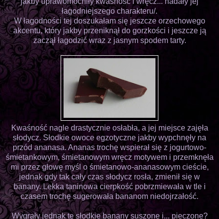
jakby uprawomocniły kwaśność i wręcz... nadały jej
łagodniejszego charakteru/.
W łagodności tej doszukałam się jeszcze orzechowego
akcentu, który jakby przeniknął do gorzkości i jeszcze ją
zaczął łagodzić wraz z jasnym spodem tarty.
Kwaśność nagle drastycznie osłabła, a jej miejsce zajęła
słodycz. Słodkie owoce egzotyczne jakby wypchnęły na
przód ananasa. Ananas trochę wspierał się z jogurtowo-
śmietankowym, śmietanowym wręcz motywem i przemknęła
mi przez głowę myśl o śmietanowo-ananasowym cieście,
jednak gdy tak cały czas słodycz rosła, zmienił się w
banany. Lekka taninowa cierpkość pobrzmiewała w tle i
czasem trochę sugerowała bananom niedojrzałość.
Wygrały jednak te słodkie banany suszone i... pieczone?