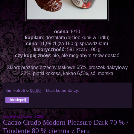
ocena:
8/10
kupiłam:
dostałam (ojciec kupił w Lidlu)
cena:
11,99 zł (za 180 g; sprawdziłam)
kaloryczność:
591 kcal / 100 g
czy kupię znów:
nie, ale mogłabym znów dostać
Skład: prażone orzechy laskowe 65%, proszek daktylowy
22%, płatki kokosa, kakao 6,5%, sól morska
Kimiko556
o
05:00
Brak komentarzy:
Udostępnij
czwartek, 25 czerwca 2026
Cacao Crudo Modern Pleasure Dark 70 % /
Fondente 80 % ciemna z Peru