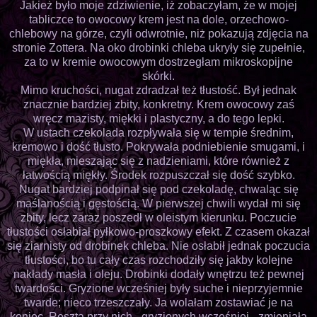
Jakież było moje zdziwienie, iż zobaczyłam, że w mojej
tabliczce to owocowy krem jest na dole, orzechowo-
chlebowy na górze, czyli odwrotnie, niż pokazują zdjęcia na
stronie Zottera. Na oko drobinki chleba ukryły się zupełnie,
za to w kremie owocowym dostrzegłam mikroskopijne
skórki.
Mimo kruchości, nugat zdradzał też tłustość. Był jednak
znacznie bardziej zbity, konkretny. Krem owocowy zaś
wręcz mazisty, miękki i plastyczny, a do tego lepki.
W ustach czekolada rozpływała się w tempie średnim,
kremowo i dość tłusto. Pokrywała podniebienie smugami, i
miękła, mieszając się z nadzieniami, które również z
łatwością miękły. Środek rozpuszczał się dość szybko.
Nugat bardziej podpinał się pod czekoladę, chwaląc się
maślanością i gęstością. W pierwszej chwili wydał mi się
zbity, lecz zaraz poszedł w oleistym kierunku. Poczucie
tłustości osłabiał pyłkowo-proszkowy efekt. Z czasem okazał
się ziarnisty od drobinek chleba. Nie osłabił jednak poczucia
tłustości, bo tu cały czas rozchodziły się jakby kolejne
nakłady masła i oleju. Drobinki dodały wnętrzu też pewnej
twardości. Gryzione wcześniej były suche i nieprzyjemnie
twarde; nieco trzeszczały. Ja wolałam zostawiać je na
koniec. Reszta przy nich - gryzionych wcześniej - zmieniała