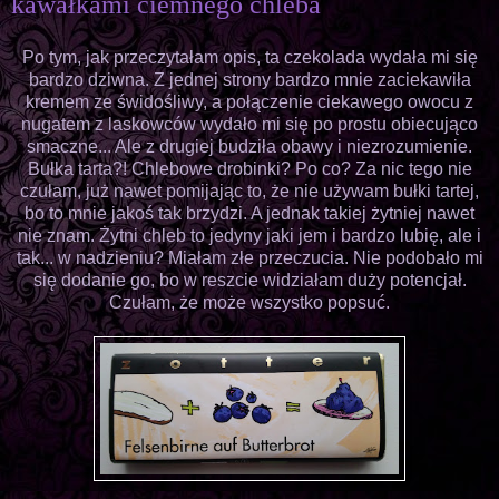
kawałkami ciemnego chleba
Po tym, jak przeczytałam opis, ta czekolada wydała mi się
bardzo dziwna. Z jednej strony bardzo mnie zaciekawiła
kremem ze świdośliwy, a połączenie ciekawego owocu z
nugatem z laskowców wydało mi się po prostu obiecująco
smaczne... Ale z drugiej budziła obawy i niezrozumienie.
Bułka tarta?! Chlebowe drobinki? Po co? Za nic tego nie
czułam, już nawet pomijając to, że nie używam bułki tartej,
bo to mnie jakoś tak brzydzi. A jednak takiej żytniej nawet
nie znam. Żytni chleb to jedyny jaki jem i bardzo lubię, ale i
tak... w nadzieniu? Miałam złe przeczucia. Nie podobało mi
się dodanie go, bo w reszcie widziałam duży potencjał.
Czułam, że może wszystko popsuć.