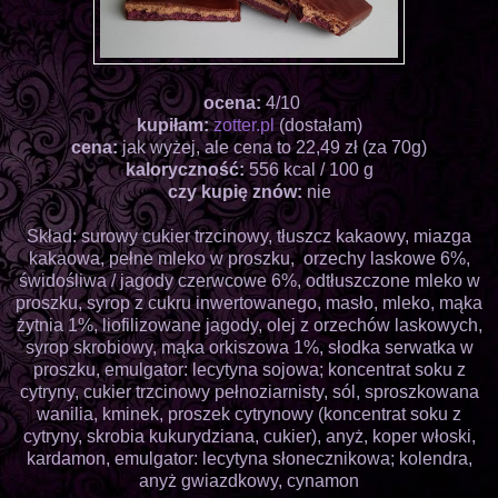
ocena:
4/10
kupiłam:
zotter.pl
(dostałam)
cena:
jak wyżej, ale cena to 22,49 zł (za 70g)
kaloryczność:
556 kcal / 100 g
czy kupię znów:
nie
Skład: surowy cukier trzcinowy, tłuszcz kakaowy, miazga
kakaowa, pełne mleko w proszku, orzechy laskowe 6%,
świdośliwa / jagody czerwcowe 6%, odtłuszczone mleko w
proszku, syrop z cukru inwertowanego, masło, mleko, mąka
żytnia 1%, liofilizowane jagody, olej z orzechów laskowych,
syrop skrobiowy, mąka orkiszowa 1%, słodka serwatka w
proszku, emulgator: lecytyna sojowa; koncentrat soku z
cytryny, cukier trzcinowy pełnoziarnisty, sól, sproszkowana
wanilia, kminek, proszek cytrynowy (koncentrat soku z
cytryny, skrobia kukurydziana, cukier), anyż, koper włoski,
kardamon, emulgator: lecytyna słonecznikowa; kolendra,
anyż gwiazdkowy, cynamon