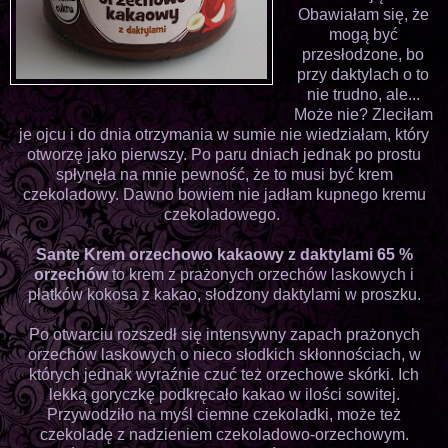
Obawiałam się, że
mogą być
przesłodzone, bo
przy daktylach o to
nie trudno, ale...
Może nie? Zleciłam
je ojcu i do dnia otrzymania w sumie nie wiedziałam, który
otworzę jako pierwszy. Po paru dniach jednak po prostu
spłynęła na mnie pewność, że to musi być krem
czekoladowy. Dawno bowiem nie jadłam kupnego kremu
czekoladowego.
Sante Krem orzechowo kakaowy z daktylami 65 %
orzechów
to krem z prażonych orzechów laskowych i
płatków kokosa z kakao, słodzony daktylami w proszku.
Po otwarciu rozszedł się intensywny zapach prażonych
orzechów laskowych o nieco słodkich skłonnościach, w
których jednak wyraźnie czuć też orzechowe skórki. Ich
lekką goryczkę podkręcało kakao w ilości sowitej.
Przywodziło na myśl ciemne czekoladki, może też
czekoladę z nadzieniem czekoladowo-orzechowym.