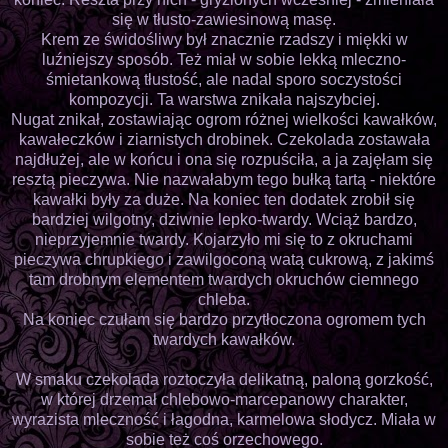
się w tłusto-zawiesinową masę.
Krem ze świdośliwy był znacznie rzadszy i miękki w
luźniejszy sposób. Też miał w sobie lekką mleczno-
śmietankową tłustość, ale nadal sporo soczystości
kompozycji. Ta warstwa znikała najszybciej.
Nugat znikał, zostawiając ogrom różnej wielkości kawałków,
kawałeczków i ziarnistych drobinek. Czekolada zostawała
najdłużej, ale w końcu i ona się rozpuściła, a ja zajęłam się
resztą pieczywa. Nie nazwałabym tego bułką tartą - niektóre
kawałki były za duże. Na koniec ten dodatek zrobił się
bardziej wilgotny, dziwnie lepko-twardy. Wciąż bardzo,
nieprzyjemnie twardy. Kojarzyło mi się to z okruchami
pieczywa chrupkiego i zawilgoconą watą cukrową, z jakimś
tam drobnym elementem twardych okruchów ciemnego
chleba.
Na koniec czułam się bardzo przytłoczona ogromem tych
twardych kawałków.
W smaku czekolada roztoczyła delikatną, paloną gorzkość,
w której drzemał chlebowo-marcepanowy charakter,
wyrazista mleczność i łagodna, karmelowa słodycz. Miała w
sobie też coś orzechowego.