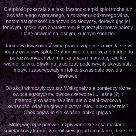
Cierpkość pokazała się jako kwaśno-cierpki splot trochę już
skwaśniałego wytrawnego, a zarazem słodkawego wina,
natomiast gorzkość dołączyła do słodyczy, dorównując jej
leniwym, spokojnym charakterem. Przytoczyła motyw palony
i tartę brownie na jasnym, kruchym spodzie.
Taninowa kwasowość wina prawie zupełnie zmieniła się w
bogaty owocowy splot. Czułam owoce egzotyczne trudne do
ponazywania, chyba m.in. ananasa i marakuję, ale też
wiśnie i śliwki. Śliwki na jakiś czas podchwyciły skwaśniały
motyw i zaserwowały mi lekko skwaśniałe powidła
śliwkowe.
Do akcji wkroczyły cytrusy. Wślizgnęły się pomiędzy różne
owoce egzotyczne, owoce czerwone i... leśne (?), i
przerobiły kwasotę na silną, ale w pełni owocową
kwaśność. Właśnie głównie cytryn. Ale... niekoniecznie?
Obok pojawiło się kwaśne jabłko i pigwa.
Mniej więcej w połowie rozpływania się kęsa maślano-
śmietankowy karmel zmienił siew jogurt i maślankę. One też