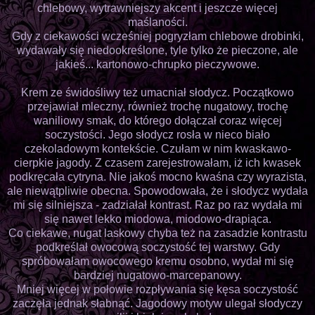
chlebowy, wytrawniejszy akcent i jeszcze więcej
maślaności.
Gdy z ciekawości wcześniej pogryzłam chlebowe drobinki,
wydawały się niedookreślone, tyle tylko że pieczone, ale
jakieś... kartonowo-chrupko pieczywowe.
Krem ze świdośliwy też umacniał słodycz. Początkowo
przejawiał mleczny, również trochę nugatowy, trochę
waniliowy smak, do którego dołączał coraz więcej
soczystości. Jego słodycz rosła w nieco biało
czekoladowym kontekście. Czułam w nim kwaskawo-
cierpkie jagody. Z czasem zarejestrowałam, iż ich kwasek
podkręcała cytryna. Nie jakoś mocno kwaśna czy wyrazista,
ale niewątpliwie obecna. Spowodowała, że i słodycz wydała
mi się silniejsza - zadziałał kontrast. Raz po raz wydała mi
się nawet lekko miodowa, miodowo-drapiąca.
Co ciekawe, nugat laskowy chyba też na zasadzie kontrastu
podkreślał owocową soczystość tej warstwy. Gdy
spróbowałam owocowego kremu osobno, wydał mi się
bardziej nugatowo-marcepanowy.
Mniej więcej w połowie rozpływania się kęsa soczystość
zaczęła jednak słabnąć. Jagodowy motyw ulegał słodyczy