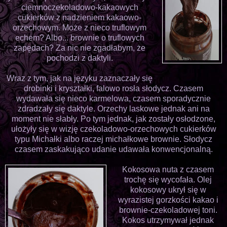
ciemnoczekoladowo-kakaowych
cukierków z nadzieniem kakaowo-
orzechowym. Może z nieco truflowym
echem? Albo... brownie o truflowych
zapędach? Za nic nie zgadłabym, że
pochodzi z daktyli.
Wraz z tym, jak na języku zaznaczały się
drobinki i kryształki, falowo rosła słodycz. Czasem
wydawała się nieco karmelowa, czasem sporadycznie
zdradzały się daktyle. Orzechy laskowe jednak ani na
moment nie słabły. Po tym jednak, jak zostały osłodzone,
ułożyły się w wizję czekoladowo-orzechowych cukierków
typu Michałki albo raczej michałkowe brownie. Słodycz
czasem zaskakująco udanie udawała konwencjonalną.
Kokosowa nuta z czasem
trochę się wycofała. Olej
kokosowy ukrył się w
wyrazistej gorzkości kakao i
brownie-czekoladowej toni.
Kokos utrzymywał jednak