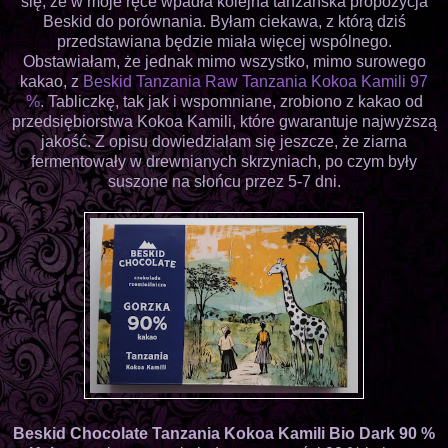
się, że w moje ręce wpadła kolejna tanzańska propozycja
Beskid do porównania. Byłam ciekawa, z którą dziś
przedstawiana będzie miała więcej wspólnego.
Obstawiałam, że jednak mimo wszystko, mimo surowego
kakao, z
Beskid Tanzania Raw Tanzania Kokoa Kamili 97
%
. Tabliczkę, tak jak i wspomniane, zrobiono z kakao od
przedsiębiorstwa Kokoa Kamili, które gwarantuje najwyższą
jakość. Z opisu dowiedziałam się jeszcze, że ziarna
fermentowały w drewnianych skrzyniach, po czym były
suszone na słońcu przez 5-7 dni.
Beskid Chocolate
Tanzania Kokoa Kamili Bio Dark
90 %