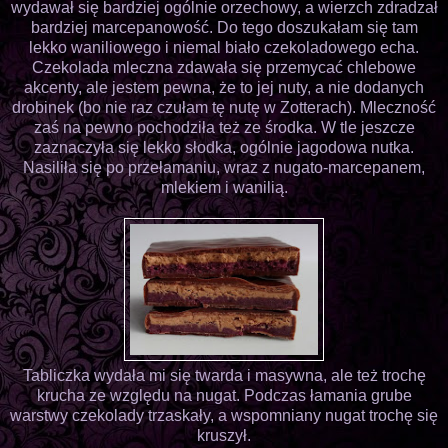
wydawał się bardziej ogólnie orzechowy, a wierzch zdradzał
bardziej marcepanowość. Do tego doszukałam się tam
lekko waniliowego i niemal biało czekoladowego echa.
Czekolada mleczna zdawała się przemycać chlebowe
akcenty, ale jestem pewna, że to jej nuty, a nie dodanych
drobinek (bo nie raz czułam tę nutę w Zotterach). Mleczność
zaś na pewno pochodziła też ze środka. W tle jeszcze
zaznaczyła się lekko słodka, ogólnie jagodowa nutka.
Nasiliła się po przełamaniu, wraz z nugato-marcepanem,
mlekiem i wanilią.
Tabliczka wydała mi się twarda i masywna, ale też trochę
krucha ze względu na nugat. Podczas łamania grube
warstwy czekolady trzaskały, a wspomniany nugat trochę się
kruszył.