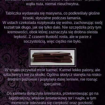
wątła nuta, niemal nieuchwytna.
Tabliczka wydawała się masywna, co podkreślały głośne
trzaski, słyszalne podczas łamania.
W ustach czekolada rozpływała się wolno, zachowując swój
kształt tak długo, jak się tylko dało. Nie szczędziła przy tym
kremowości, obok której zaznaczyła się drobna oleista
lepkość. Z czasem tłustość rosła, ale w parze z
soczystością, więc ciężko nie było.
W smaku przywitał mnie karmel. Karmel lekko palony, ale
szlachetny i nie za słodki. Ogólna słodycz stanęła na nisko-
średnim poziomie i popłynęła dalej leniwie, nie rosnąc
specjalnie.
Do karmelu dołączyła śmietanka, przekierowując go na
łagodniejszy, właśnie śmietankowy tor i nagle, w tym
momencie odezwała się cierpkość oraz gorzkość.