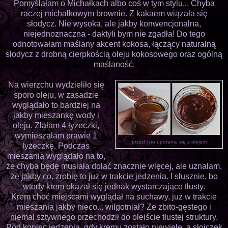
Pomyślałam o Michałkach albo coś w tym stylu... Chyba
raczej michałkowym brownie. Z kakaem wiązała się
słodycz. Nie wysoka, ale jakby konwencjonalna,
niejednoznaczna - daktyli bym nie zgadła! Do tego
odnotowałam maślany akcent kokosa, łączący naturalną
słodycz z drobną cierpkością oleju kokosowego oraz ogólną
maślaność.
Na wierzchu wydzieliło się
sporo oleju, w zasadzie
wyglądało to bardziej na
jakby mieszankę wody i
oleju. Zlałam 4 łyżeczki,
wymieszałam prawie 1
przed i po uporaniu się z olejem
łyżeczkę. Podczas
mieszania wyglądało na to,
że chyba będę musiała dolać znacznie więcej, ale uznałam,
że jakby co, zrobię to już w trakcie jedzenia. I słusznie, bo
wtedy krem okazał się jednak wystarczająco tłusty.
Krem choć miejscami wyglądał na suchawy, już w trakcie
mieszania jakby nieco... wilgotniał? Ze zbito-gęstego i
niemal sztywnego przechodził do oleiście tłustej struktury.
Pod koniec jedzenia, gdy kremu zostało niewiele, a słoiczek