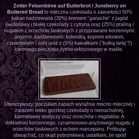
Zotter Felsenbirne auf Butterbrot / Juneberry on
Buttered Bread
to mleczna czekolada o zawartości 50%
kakao nadziewana (30%) kremem "ganache" z jagód
świdośliwy i białej czekolady z cytryną oraz (25%) praliną /
nugatem z orzechów laskowych z przyprawami korzennymi:
anyżem, kardamonem, kolendrą, koprem włoskim,
cynamonem i solą oraz z (5%) kawałkami ("bułką tartą"?)
ciemnego pieczywa żytnio-orkiszowego w maśle.
Otworzywszy, poczułam zapach wyraźnie mocno mlecznej i
zarazem lekko gorzkiej czekolady o nienachalnej,
karmelowej słodyczy oraz orzechów i migdałów. A
dokładniej korzennego, cynamonowo-anyżowego nugatu z
orzechów laskowych z echem marcepanu. Próbując
obwąchać, co skąd pobrzmiewa, ustaliłam, że spód