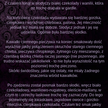
Z czasem tonął w słodyczy białej czekolady i wanilii, która
aż trochę drapała w gardle.
Na końcówce czekolada wydawała się bardziej gorzka,
cierpkawa i wyraźniej chlebowa, palona. Jej mleczność
jednak też miała się dobrze. Słodycz jednak i jej się
udzieliła. Ogólnie było bardziej słodko.
Kawałki ciemnego pieczywa na koniec smakowały dość
wyraźnie jakby połączeniem okruchów starego ciemnego
chleba, pieczywa chrupkiego, żytniego czy mieszanego, z
czerstwą skórką chleba raczej jasnego (nie pszennego, ale
trudno wskazać jakikolwiek - to nie była wyrazistość na tym
poziomie) trochę pieczono.
Skórki świdośliwy, jakie się ostały, nie miały żadnego
znaczenia wśród kawałków.
Po zjedzeniu został posmak bardzo słodki, wręcz biało
czekoladowy, waniliowo-nugatowy, oleiście-maślany, w
czym to i orzechy laskowe trochę się zaznaczyły. Do tego
przewinęły się kwaskawe, jagodowe owoce i gorzko-
mleczna, cierpkawa czekolada. Czułam też smak jakby