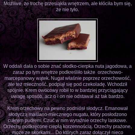
Możliwe, że trochę przesiąkła wnętrzem, ale kłóciła bym się,
że nie tyło.
W oddali dała o sobie znać słodko-cierpka nuta jagodowa, a
zaraz po tym wnętrze podkreśliło także orzechowo-
marcepanowy wątek. Nugat właśnie poprzez orzechowość,
ale też mleczność, podpiął się pod czekoladę. Wchodził
spójnie. Krem owocowy robił to w bardziej przyciągający
uwagę sposób, acz o i on nie odstawał aż tak bardzo.
Krem orzechowy na pewno podniósł słodycz. Emanował
słodyczą maślano-mlecznego nugatu, który posłodzono
cukrem pudrem. Czuć w nim wyraźnie orzechy laskowe.
Orzechy podkręcone ciepłą korzennością. Orzechy prażone,
może ze skorkami... Do których zaraz dołączył nieco