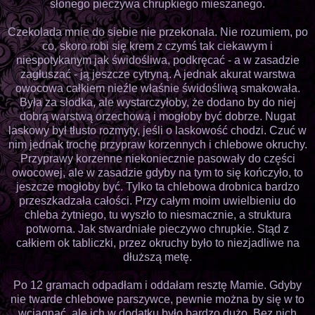
słonego pieczywa chrupkiego mieszanego.
Czekolada mnie do siebie nie przekonała. Nie rozumiem, po
co, skoro robi się krem z czymś tak ciekawym i
niespotykanym jak świdośliwa, podkręcać - a w zasadzie
zagłuszać - ją jeszcze cytryną. A jednak akurat warstwa
owocowa całkiem nieźle właśnie świdośliwą smakowała.
Była za słodka, ale wystarczyłoby, że dodano by do niej
dobrą warstwą orzechową i mogłoby być dobrze. Nugat
laskowy był tłusto rozmyty, jeśli o laskowość chodzi. Czuć w
nim jednak trochę przypraw korzennych i chlebowe okruchy.
Przyprawy korzenne niekoniecznie pasowały do części
owocowej, ale w zasadzie gdyby na tym to się kończyło, to
jeszcze mogłoby być. Tylko ta chlebowa drobnica bardzo
przeszkadzała całości. Przy całym moim uwielbieniu do
chleba żytniego, tu wyszło to niesmacznie, a struktura
potworna. Jak stwardniałe pieczywo chrupkie. Stąd z
całkiem ok tabliczki, przez okruchy było to niezjadliwe na
dłuższą metę.
Po 12 gramach odpadłam i oddałam resztę Mamie. Gdyby
nie twarde chlebowe parszywce, pewnie można by się w to
wciągnąć, ale ich w dodatku było bardzo dużo. Bez nich