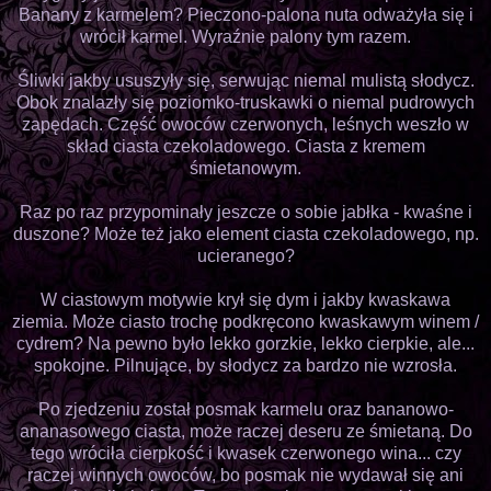
Banany z karmelem? Pieczono-palona nuta odważyła się i
wrócił karmel. Wyraźnie palony tym razem.
Śliwki jakby ususzyły się, serwując niemal mulistą słodycz.
Obok znalazły się poziomko-truskawki o niemal pudrowych
zapędach. Część owoców czerwonych, leśnych weszło w
skład ciasta czekoladowego. Ciasta z kremem
śmietanowym.
Raz po raz przypominały jeszcze o sobie jabłka - kwaśne i
duszone? Może też jako element ciasta czekoladowego, np.
ucieranego?
W ciastowym motywie krył się dym i jakby kwaskawa
ziemia. Może ciasto trochę podkręcono kwaskawym winem /
cydrem? Na pewno było lekko gorzkie, lekko cierpkie, ale...
spokojne. Pilnujące, by słodycz za bardzo nie wzrosła.
Po zjedzeniu został posmak karmelu oraz bananowo-
ananasowego ciasta, może raczej deseru ze śmietaną. Do
tego wróciła cierpkość i kwasek czerwonego wina... czy
raczej winnych owoców, bo posmak nie wydawał się ani