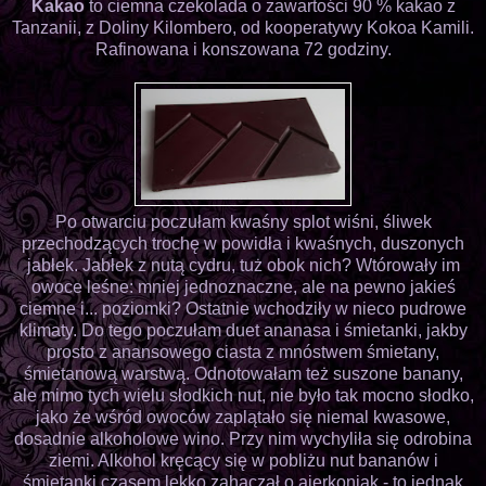
Kakao
to ciemna czekolada o zawartości 90 % kakao z
Tanzanii, z Doliny Kilombero, od kooperatywy Kokoa Kamili.
Rafinowana i konszowana 72 godziny.
Po otwarciu poczułam kwaśny splot wiśni, śliwek
przechodzących trochę w powidła i kwaśnych, duszonych
jabłek. Jabłek z nutą cydru, tuż obok nich? Wtórowały im
owoce leśne: mniej jednoznaczne, ale na pewno jakieś
ciemne i... poziomki? Ostatnie wchodziły w nieco pudrowe
klimaty. Do tego poczułam duet ananasa i śmietanki, jakby
prosto z anansowego ciasta z mnóstwem śmietany,
śmietanową warstwą. Odnotowałam też suszone banany,
ale mimo tych wielu słodkich nut, nie było tak mocno słodko,
jako że wśród owoców zaplątało się niemal kwasowe,
dosadnie alkoholowe wino. Przy nim wychyliła się odrobina
ziemi. Alkohol kręcący się w pobliżu nut bananów i
śmietanki czasem lekko zahaczał o ajerkoniak - to jednak