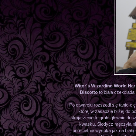
Witor's Wizarding World Harr
Biscotto
to biała czekolada
Po otwarciu rozszedł się tanio-cię
której w zasadzie bliżej do p
skojarzenie to grało głównie du
kwasku. Słodycz męczyła nie
przeciętnie wysoka jak na białą 