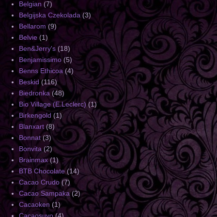
Belgian
(7)
Belgijska Czekolada
(3)
Bellarom
(9)
Belvie
(1)
Ben&Jerry's
(18)
Benjamissimo
(5)
Benns Ethicoa
(4)
Beskid
(116)
Biedronka
(48)
Bio Village (E.Leclerc)
(1)
Birkengold
(1)
Blanxart
(8)
Bonnat
(3)
Bonvita
(2)
Brainmax
(1)
BTB Chocolate
(14)
Cacao Crudo
(7)
Cacao Sampaka
(2)
Cacaoken
(1)
Cacaosuyo
(4)