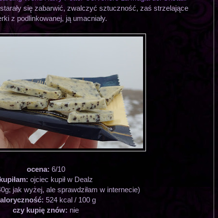
starały się zabarwić, zwalczyć sztuczność, zaś strzelające
erki z podlinkowanej, ją umacniały.
ocena:
6/10
kupiłam:
ojciec kupił w Dealz
40g; jak wyżej, ale sprawdziłam w internecie)
aloryczność:
524 kcal / 100 g
czy kupię znów:
nie