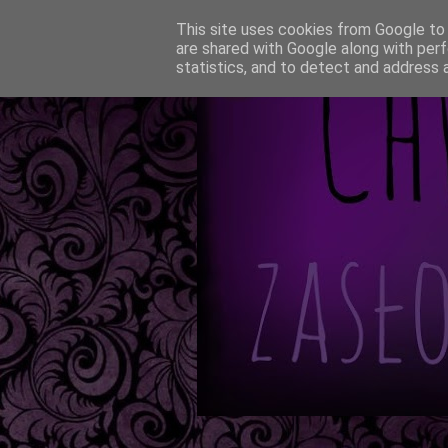
This site uses cookies from Google to d
are shared with Google along with perf
statistics, and to detect and address 