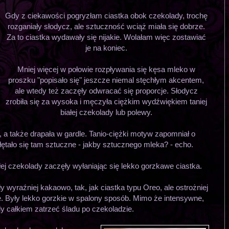
Gdy z ciekawości pogryzłam ciastka obok czekolady, trochę
rozganiały słodycz, ale sztuczność wciąż miała się dobrze.
Za to ciastka wydawały się nijakie. Wolałam więc zostawiać
je na koniec.
Mniej więcej w połowie rozpływania się kęsa mleko w
proszku "popisało się" jeszcze niemal stęchłym akcentem,
ale wtedy też zaczęły odwracać się proporcje. Słodycz
zrobiła się za wysoka i męczyła ciężkim wydźwiękiem taniej
białej czekolady lub polewy.
, a także drapała w gardle. Tanio-ciężki motyw zapomniał o
łętało się tam sztuczne - jakby sztucznego mleka? - echo.
iałej czekolady zaczęły wyłaniając się lekko gorzkawe ciastka.
 wyraźniej kakaowo, tak, jak ciastka typu Oreo, ale ostrożniej
. Były lekko gorzkie w spalony sposób. Mimo że intensywne,
dy całkiem zatrzeć śladu po czekoladzie.