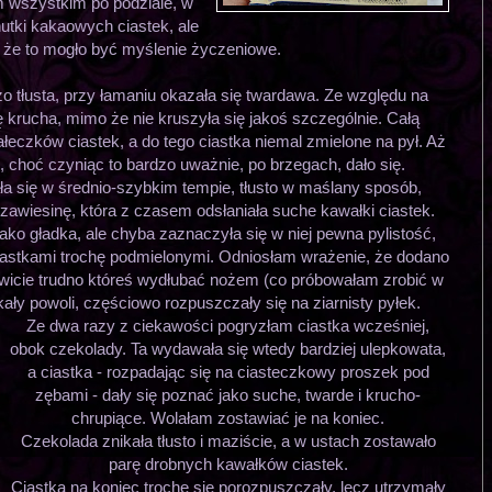
 wszystkim po podziale, w
nutki kakaowych ciastek, ale
, że to mogło być myślenie życzeniowe.
o tłusta, przy łamaniu okazała się twardawa. Ze względu na
ę krucha, mimo że nie kruszyła się jakoś szczególnie. Całą
eczków ciastek, a do tego ciastka niemal zmielone na pył. Aż
, choć czyniąc to bardzo uważnie, po brzegach, dało się.
a się w średnio-szybkim tempie, tłusto w maślany sposób,
 zawiesinę, która z czasem odsłaniała suche kawałki ciastek.
ako gładka, ale chyba zaznaczyła się w niej pewna pylistość,
iastkami trochę podmielonymi. Odniosłam wrażenie, że dodano
mowicie trudno któreś wydłubać nożem (co próbowałam zrobić w
ały powoli, częściowo rozpuszczały się na ziarnisty pyłek.
Ze dwa razy z ciekawości pogryzłam ciastka wcześniej,
obok czekolady. Ta wydawała się wtedy bardziej ulepkowata,
a ciastka - rozpadając się na ciasteczkowy proszek pod
zębami - dały się poznać jako suche, twarde i krucho-
chrupiące. Wolałam zostawiać je na koniec.
Czekolada znikała tłusto i maziście, a w ustach zostawało
parę drobnych kawałków ciastek.
Ciastka na koniec trochę się porozpuszczały, lecz utrzymały