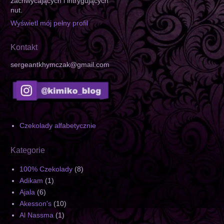
zachwycających i intrygujących
nut.
Wyświetl mój pełny profil
Kontakt
sergeantkhymczak@gmail.com
Czekolady alfabetycznie
Kategorie
100% Czekolady
(8)
Adikam
(1)
Ajala
(6)
Akesson's
(10)
Al Nassma
(1)