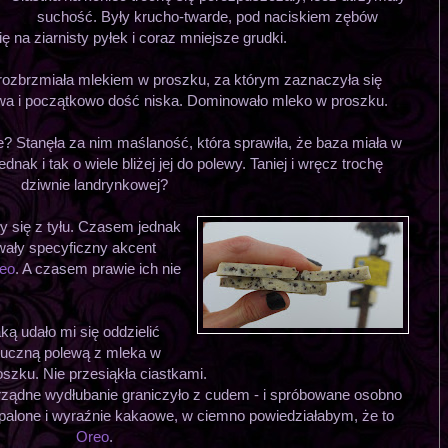
suchość. Były krucho-twarde, pod naciskiem zębów
 na ziarnisty pyłek i coraz mniejsze grudki.
ozbrzmiała mlekiem w proszku, za którym zaznaczyła się
wa i początkowo dość niska. Dominowało mleko w proszku.
 Stanęła za nim maślaność, która sprawiła, że baza miała w
ednak i tak o wiele bliżej jej do polewy. Taniej i wręcz trochę
dziwnie landrynkowej?
ły się z tyłu. Czasem jednak
wały specyficzny akcent
eo
. A czasem prawie ich nie
.
ką udało mi się oddzielić
tuczną polewą z mleka w
oszku. Nie przesiąkła ciastkami.
rządne wydłubanie graniczyło z cudem - i spróbowane osobno
-palone i wyraźnie kakaowe, w ciemno powiedziałabym, że to
Oreo
.