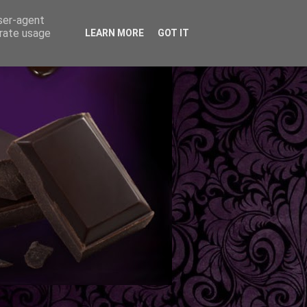
user-agent
erate usage
LEARN MORE
GOT IT