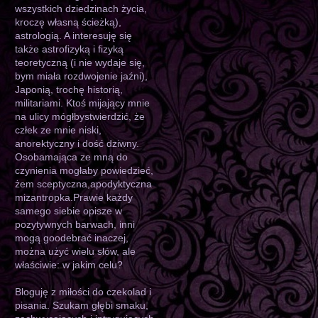
wszystkich dziedzinach życia,
kroczę własną ścieżką),
astrologią. A interesuję się
także astrofizyką i fizyką
teoretyczną (i nie wydaje się,
bym miała rozdwojenie jaźni),
Japonią, trochę historią,
militariami. Ktoś mijający mnie
na ulicy mógłbystwierdzić, że
człek ze mnie niski,
anorektyczny i dość dziwny.
Osobamająca ze mną do
czynienia mogłaby powiedzieć,
żem sceptyczna,apodyktyczna
mizantropka.Prawie każdy
samego siebie opisze w
pozytywnych barwach, inni
mogą goodebrać inaczej,
można użyć wielu słów, ale
właściwie: w jakim celu?
Bloguję z miłości do czekolad i
pisania. Szukam głębi smaku,