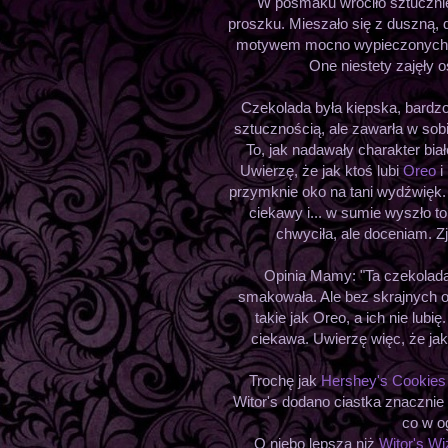
W posmaku wróciło sztuczni
proszku. Mieszało się z duszną, 
motywem mocno wypieczonych c
One niestety zajęły o
Czekolada była kiepska, bardzo
sztucznością, ale zawarła w sobie
To, jak nadawały charakter bia
Uwierzę, że jak ktoś lubi
Oreo
i
przymknie oko na tani wydźwięk.
ciekawy i... w sumie wyszło to
chwyciła, ale doceniam. 
Opinia Mamy: "Ta czekolada 
smakowała. Ale bez skrajnych od
takie jak Oreo, a ich nie lub
ciekawa. Uwierzę więc, że jak
Trochę jak
Hershey's Cookies
Witor's dodano ciastka znacznie 
co w o
O niebo lepsza niż
Witor's Wi