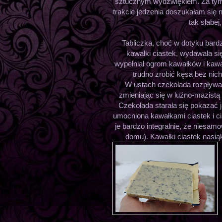
sztucznym wydźwiękiem. Za tym
trakcie jedzenia doszukałam się 
tak słabej
Tabliczka, choć w dotyku bardz
kawałki ciastek, wydawała si
wypełniał ogrom kawałków i kawał
trudno zrobić kęsa bez nich
W ustach czekolada rozpływał
zmieniając się w luźno-mazistą
Czekolada starała się pokazać j
umocniona kawałkami ciastek i c
je bardzo integralnie, że niesa
domu). Kawałki ciastek nasiąk