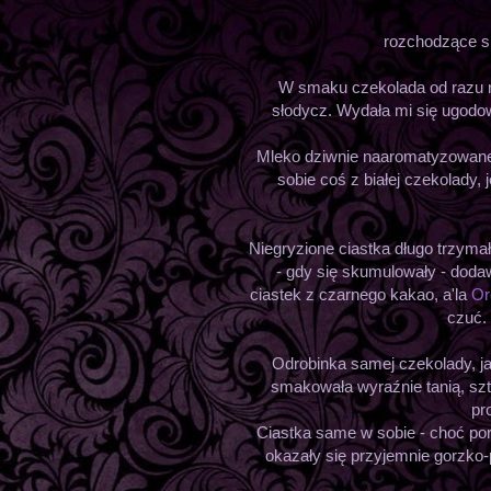
rozchodzące się
W smaku czekolada od razu r
słodycz. Wydała mi się ugodo
Mleko dziwnie naaromatyzowane?
sobie coś z białej czekolady, j
Niegryzione ciastka długo trzyma
- gdy się skumulowały - doda
ciastek z czarnego kakao, a'la
Or
czuć
Odrobinka samej czekolady, ja
smakowała wyraźnie tanią, sz
pr
Ciastka same w sobie - choć po
okazały się przyjemnie gorzko