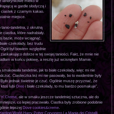
e landrynkowe mleko w
drapiącą w gardle słodyczą i
iastek z czarnym kakao.
statnie miejsce.
 tanio-tandetna, z okrutną
 ciastka, które nadrabiały.
łej bazie, może wciągnąć.
 białe czekolady, bez trudu
 Ogół był bowiem względnie
 zaskakująco dobrze w tej swojej taniości. Fakt, że mnie nie
Zjadłam w końcu połowę, a resztę już wcisnęłam Mamie.
smakowała tandetnie, jak to białe czekolady, więc mi nie
czuć. Ciasteczka też mi nie pasowały, bo to ewidentnie były
ię. Było jednak świetnie je czuć. Ogólnie muszę przyznać, że
 ktoś lubi
Oreo
i białe czekolady, to mu bardzo posmakuje".
 'n' Creme
, ale w smaku jeszcze tandetniej sztuczna, ale do
mniejsze, co lepiej pracowało. Ciastka były zrobione podobnie
gólnie lepszej
Dove cookies&creme
.
zarding World Harry Potter Corvonero La Magia dei Cristalli