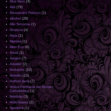
Alce Nero
(4)
Aldi
(79)
Alessandro Palozzo
(1)
alkohol
(28)
Allo Simonne
(1)
Alnatura
(4)
Alpia
(1)
Alprose
(1)
Alter Eco
(6)
Amali
(1)
Amano
(7)
Amatler
(2)
Ambiente
(10)
Amedei
(10)
Anthon Berg
(7)
Antica Farmacia dei Monaci
Camaldolesi
(1)
Antidote
(3)
AntiuXixona
(2)
Apisierra
(1)