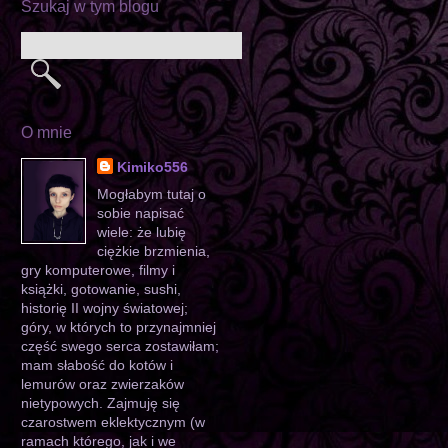
Szukaj w tym blogu
O mnie
Kimiko556
Mogłabym tutaj o
sobie napisać
wiele: że lubię
ciężkie brzmienia,
gry komputerowe, filmy i
książki, gotowanie, sushi,
historię II wojny światowej;
góry, w których to przynajmniej
część swego serca zostawiłam;
mam słabość do kotów i
lemurów oraz zwierzaków
nietypowych. Zajmuję się
czarostwem eklektycznym (w
ramach którego, jak i we