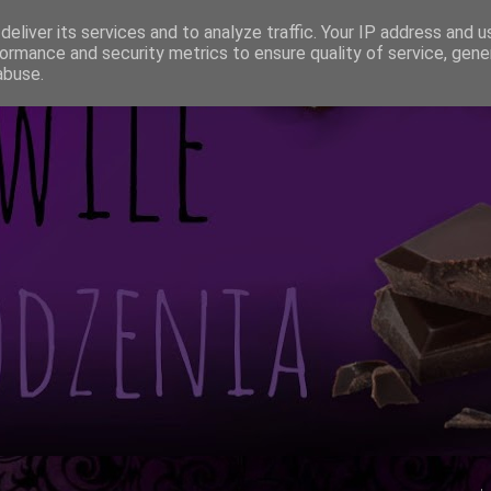
eliver its services and to analyze traffic. Your IP address and 
ormance and security metrics to ensure quality of service, gen
abuse.