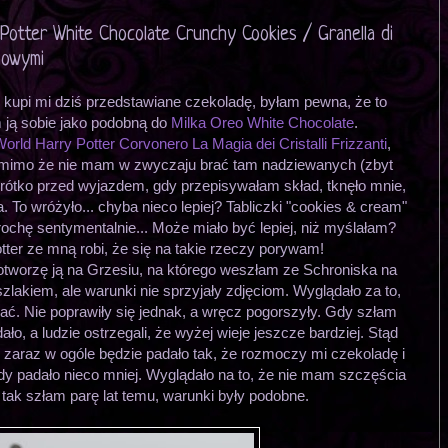
 Potter White Chocolate Crunchy Cookies / Granella di
aowymi
 kupi mi dziś przedstawiane czekoladę, byłam pewna, że to
 ją sobie jako podobną do
Milka Oreo White Chocolate
.
orld Harry Potter Corvonero La Magia dei Cristalli Frizzanti
,
 mimo że nie mam w zwyczaju brać tam nadziewanych (zbyt
krótko przed wyjazdem, gdy przepisywałam skład, tknęło mnie,
. To wróżyło... chyba nieco lepiej? Tabliczki "cookies & cream"
rochę sentymentalnie... Może miało być lepiej, niż myślałam?
tter ze mną robi, że się na takie rzeczy porywam!
 otworzę ją na Grzesiu, na którego weszłam ze Schroniska na
zlakiem, ale warunki nie sprzyjały zdjęciom. Wyglądało za to,
ać. Nie poprawiły się jednak, a wręcz pogorszyły. Gdy szłam
ało, a ludzie ostrzegali, że wyżej wieje jeszcze bardziej. Stąd
o zaraz w ogóle będzie padało tak, że rozmoczy mi czekoladę i
dy padało nieco mniej. Wyglądało na to, że nie mam szczęścia
ak tak szłam parę lat temu, warunki były podobne.