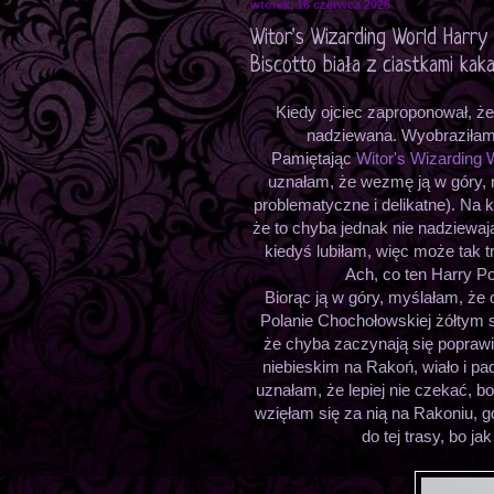
wtorek, 16 czerwca 2026
Witor's Wizarding World Harry
Biscotto biała z ciastkami kak
Kiedy ojciec zaproponował, że
nadziewana. Wyobraziłam
Pamiętając
Witor's Wizarding W
uznałam, że wezmę ją w góry,
problematyczne i delikatne). Na 
że to chyba jednak nie nadziewaja
kiedyś lubiłam, więc może tak t
Ach, co ten Harry Po
Biorąc ją w góry, myślałam, że
Polanie Chochołowskiej żółtym s
że chyba zaczynają się poprawi
niebieskim na Rakoń, wiało i pad
uznałam, że lepiej nie czekać, b
wzięłam się za nią na Rakoniu, g
do tej trasy, bo j