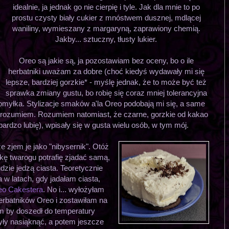
idealnie, ja jednak go nie cierpię i tyle. Jak dla mnie to po
prostu czysty biały cukier z mnóstwem dusznej, mdlącej
waniliny, wymieszany z margaryną, zaprawiony chemią.
Jakby... sztuczny, tłusty lukier.
Oreo są jakie są, ja pozostawiam bez oceny, bo o ile
herbatniki uważam za dobre (choć kiedyś wydawały mi się
lepsze, bardziej gorzkie* - myślę jednak, że to może być też
sprawka zmiany gustu, bo robię się coraz mniej tolerancyjna
pomyłka. Stylizacje smaków a'la Oreo podobają mi się, a same
 rozumiem. Rozumiem natomiast, że czarne, gorzkie od kakao
ą bardzo lubię), wpisały się w gusta wielu osób, w tym mój.
e zjem je jako "nibysernik". Otóż
kę twarogu potrafię zjadać samą,
udzie jedzą ciasta. Teoretycznie
 w latach, gdy jadałam ciasta,
eo Cakestera
. No i... wyłożyłam
herbatników Oreo i zostawiłam na
em by doszedł do temperatury
yły nasiąknąć, a potem jeszcze