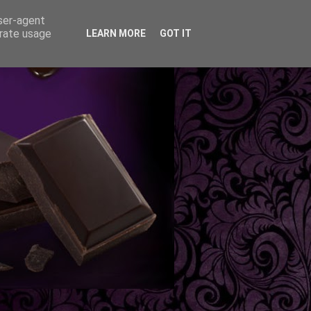
user-agent
erate usage
LEARN MORE
GOT IT