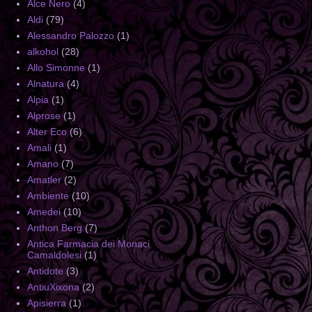
Alce Nero
(4)
Aldi
(79)
Alessandro Palozzo
(1)
alkohol
(28)
Allo Simonne
(1)
Alnatura
(4)
Alpia
(1)
Alprose
(1)
Alter Eco
(6)
Amali
(1)
Amano
(7)
Amatler
(2)
Ambiente
(10)
Amedei
(10)
Anthon Berg
(7)
Antica Farmacia dei Monaci
Camaldolesi
(1)
Antidote
(3)
AntiuXixona
(2)
Apisierra
(1)