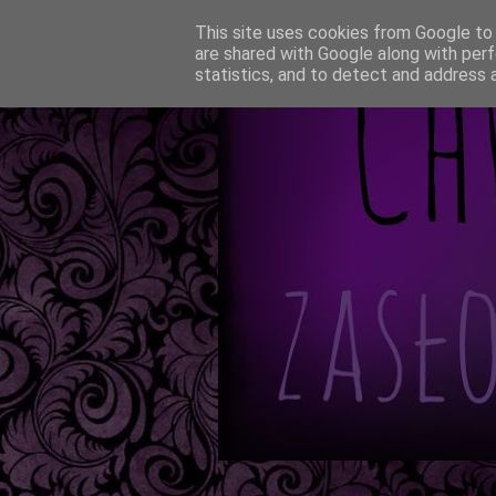
This site uses cookies from Google to d
are shared with Google along with perf
statistics, and to detect and address 