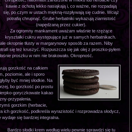
kawie z ochotą lekko nasiąkają i, co ważne, nie rozpadają
się, po czym w ustach miękną-rozpływają się cudnie. Wciąż
potrafią chrupnąć. Grube herbatniki wykazują ziarnistość
(napędzaną przez cukier).
Za ogromny mankament uważam właśnie te rzężące
kryształki cukru występujące już w samych herbatnikach.
 ale okropnie tłusty w margarynowy sposób za razem. Niby
trafi się też kruszyć. Rozpuszcza się jak olej z proszko-pyłem
właśnie proszku w nim nie brakowało. Okropność.
ują gorzkość na całkiem
 poziomie, ale i sporo
głyby być mniej słodkie. Na
orzej, bo gorzkość po prostu
 cierpko-goryczkowate kakao
izny-przypalenia.
zymś gorzkim (herbacie,
a ich gorzkość, podkreśla wyrazistość i rozprowadza słodycz,
 wydaje się bardziej integralna.
Bardzo słodki krem według wielu pewnie sprawdzi się tu