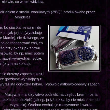
nie wie, co w nim widziała.
nadzieniem o smaku waniliowym (29%)", produkowane przez
Mondelez.
, bo ciastka nie są mi do
z to, jak je jem (wydłubuję
ję Mamie), nic dziwnego, że
: po co recenzować coś, co
że przy okazji jak znowu
cenzować, by np. mieć potem
, nawet wymyśliłam sobie,
w (o tym na końcu).
mnie duszny zapach cukru i
 też gorzkość wynikającą z
 wyrazistą goryczką kakao. Typowo ciastkowo-oreowy zapach.
Masywne markizy łatwo podzielić na części, krem można
bez trudu oddzielić (jak np. ja łyżeczką, by nie mieć z nim do
czynienia). Osobno cechuje je masywność i twarda
chrupkość, natomiast zanurzone w mleku lub herbacie czy