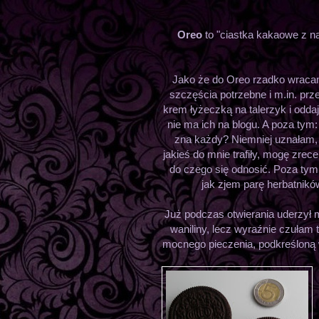
Oreo
to "ciastka kakaowe z 
Jako że do Oreo rzadko wracam
szczęścia potrzebne i m.in. prze
krem łyżeczką na talerzyk i odda
nie ma ich na blogu. A poza tym
zna każdy? Niemniej uznałam, 
jakieś do mnie trafiły, mogę zre
do czego się odnosić. Poza tym
jak zjem parę herbatnikó
Już podczas otwierania uderzył 
waniliny, lecz wyraźnie czułam
mocnego pieczenia, podkreśloną