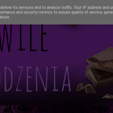
eliver its services and to analyze traffic. Your IP address and 
ormance and security metrics to ensure quality of service, gen
abuse.