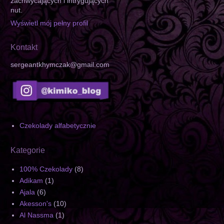
zachwycających i intrygujących
nut.
Wyświetl mój pełny profil
Kontakt
sergeantkhymczak@gmail.com
Czekolady alfabetycznie
Kategorie
100% Czekolady
(8)
Adikam
(1)
Ajala
(6)
Akesson's
(10)
Al Nassma
(1)