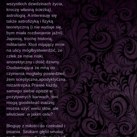
wszystkich dziedzinach życia,
kroczę własną ścieżką),
astrologią. A interesuję się
także astrofizyką i fizyką
teoretyczną (i nie wydaje się,
bym miała rozdwojenie jaźni),
Japonią, trochę historią,
militariami. Ktoś mijający mnie
na ulicy mógłbystwierdzić, że
człek ze mnie niski,
anorektyczny i dość dziwny.
Osobamająca ze mną do
czynienia mogłaby powiedzieć,
żem sceptyczna,apodyktyczna
mizantropka.Prawie każdy
samego siebie opisze w
pozytywnych barwach, inni
mogą goodebrać inaczej,
można użyć wielu słów, ale
właściwie: w jakim celu?
Bloguję z miłości do czekolad i
pisania. Szukam głębi smaku,