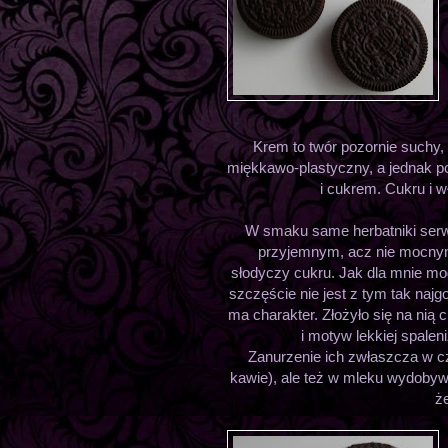
Krem to twór pozornie suchy,
miękkawo-plastyczny, a jednak po
i cukrem. Cukru i 
W smaku same herbatniki serw
przyjemnym, acz nie mocnym,
słodyczy cukru. Jak dla mnie mo
szczęście nie jest z tym tak najg
ma charakter. Złożyło się na nią
i motyw lekkiej spalen
Zanurzenie ich zwłaszcza w c
kawie), ale też w mleku wydobyw
że