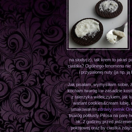
na słodycz), tak krem to jakaś 
ciastka? Ogólnego fenomenu nie
i przypalonej nuty (ja np. j
Jak pisałam, wymyśliłam sobie, ż
kocham twaróg i w zasadzie kost
z talerzyka widelczykiem, jak l
wariant cookies&cream lubię, a
smakował mi
zdrowy sernik Or
twaróg półtłusty Pilosa na parę 
ok. 2 godziny przed jedzeni
pokojowej oraz by ciastka zdąż