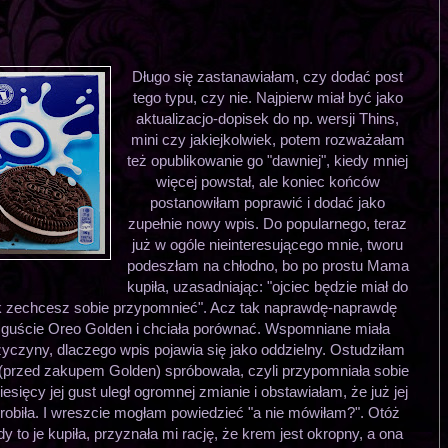
Długo się zastanawiałam, czy dodać post
tego typu, czy nie. Najpierw miał być jako
aktualizacjo-dopisek do np. wersji Thins,
mini czy jakiejkolwiek, potem rozważałam
też opublikowanie go "dawniej", kiedy mniej
więcej powstał, ale koniec końców
postanowiłam poprawić i dodać jako
zupełnie nowy wpis. Do popularnego, teraz
już w ogóle nieinteresującego mnie, tworu
podeszłam na chłodno, bo po prostu Mama
kupiła, uzasadniając: "ojciec będzie miał do
ik zechcesz sobie przypomnieć". Acz tak naprawdę-naprawdę
ej guście Oreo Golden i chciała porównać. Wspomniane miała
zyczyny, dlaczego wpis pojawia się jako oddzielny. Ostudziłam
rw (przed zakupem Golden) spróbowała, czyli przypomniała sobie
esięcy jej gust uległ ogromnej zmianie i obstawiałam, że już jej
 zrobiła. I wreszcie mogłam powiedzieć "a nie mówiłam?". Otóż
 to je kupiła, przyznała mi rację, że krem jest okropny, a ona