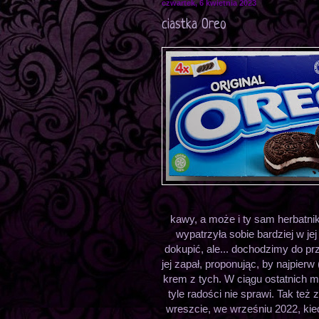
czwartek, 6 kwietnia 2023
ciastka Oreo
kawy, a może i ty sam herbatn
wypatrzyła sobie bardziej w j
dokupić, ale... dochodzimy do pr
jej zapał, proponując, by najpie
krem z tych. W ciągu ostatnich mi
tyle radości nie sprawi. Tak też
wreszcie, we wrześniu 2022, kiedy