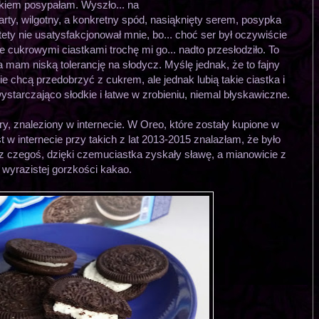
kiem posypałam. Wyszło... na
zwarty, wilgotny, a konkretny spód, nasiąknięty serem, posypka
ety nie usatysfakcjonował mnie, bo... choć ser był oczywiście
e cukrowymi ciastkami trochę mi go... nadto przesłodziło. To
a mam niską tolerancję na słodycz. Myślę jednak, że to fajny
nie chcą przedobrzyć z cukrem, ale jednak lubią takie ciastka i
 wystarczająco słodkie i łatwe w zrobieniu, niemal błyskawiczne.
ry, znaleziony w internecie. W Oreo, które zostały kupione w
 w internecie przy takich z lat 2013-2015 znalazłam, że było
z czegoś, dzięki czemuciastka zyskały sławę, a mianowicie z
wyrazistej gorzkości kakao.