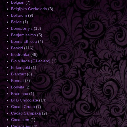
Belgian
(7)
Belgijska Czekolada
(3)
Bellarom
(9)
Belvie
(1)
Ben&Jerry's
(18)
Benjamissimo
(5)
Benns Ethicoa
(4)
Beskid
(116)
Biedronka
(48)
Bio Village (E.Leclerc)
(1)
Birkengold
(1)
Blanxart
(8)
Bonnat
(3)
Bonvita
(2)
Brainmax
(1)
BTB Chocolate
(14)
Cacao Crudo
(7)
Cacao Sampaka
(2)
Cacaoken
(1)
Cacaosuyo
(4)