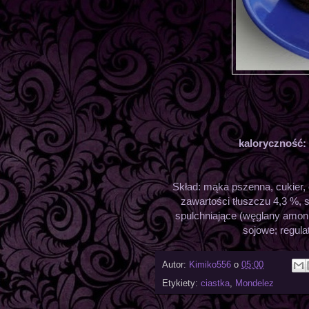
kaloryczność:
Skład: mąka pszenna, cukier, 
zawartości tłuszczu 4,3 %, 
spulchniające (węglany amonu
sojowe; regul
Autor:
Kimiko556
o
05:00
Etykiety:
ciastka
,
Mondelez