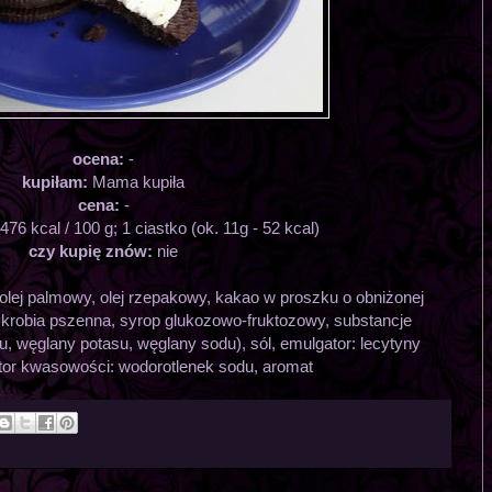
ocena:
-
kupiłam:
Mama kupiła
cena:
-
476 kcal / 100 g; 1 ciastko (ok. 11g - 52 kcal)
czy kupię znów:
nie
olej palmowy, olej rzepakowy, kakao w proszku o obniżonej
skrobia pszenna, syrop glukozowo-fruktozowy, substancje
, węglany potasu, węglany sodu), sól, emulgator: lecytyny
ator kwasowości: wodorotlenek sodu, aromat