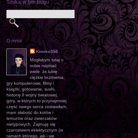
Szukaj w tym blogu
O mnie
Kimiko556
Mogłabym tutaj o
sobie napisać
wiele: że lubię
ciężkie brzmienia,
gry komputerowe, filmy i
książki, gotowanie, sushi,
historię II wojny światowej;
góry, w których to przynajmniej
część swego serca zostawiłam;
mam słabość do kotów i
lemurów oraz zwierzaków
nietypowych. Zajmuję się
czarostwem eklektycznym (w
ramach którego, jak i we