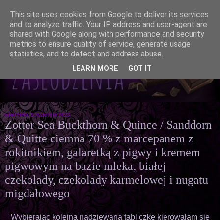
This site uses cookies from Google to deliver its services
and to analyze traffic. Your IP address and user-agent are
shared with Google along with performance and security
metrics to ensure quality of service, generate usage
statistics, and to detect and address abuse.
LEARN MORE
GOT IT
niedziela, 9 kwietnia 2023
Zotter Sea Buckthorn & Quince / Sanddorn
& Quitte ciemna 70 % z marcepanem z
rokitnikiem, galaretką z pigwy i kremem
pigwowym na bazie mleka, białej
czekolady, czekolady karmelowej i nugatu
migdałowego
Wybierając kolejną nadziewaną tabliczkę kierowałam się