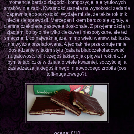
momencie bardzo złagodził kompozycję, ale tytułowych
smaków nie zabił. Kwaśność stanęła na wysokości zadania
zapewniając soczystość. Wydaje mi się, że także rokitnik
nieźle się sprawdził. Marcepan i krem bardzo się zgrały, a
ciemna czekolada pasowała doskonale. Z przyjemnością to
zjadłam, bo było nie tylko ciekawe i niespotykane, ale też
smaczne. I, co najważniejsze, mimo wielu warstw, tabliczka
nie wyszła przeładowana. A jednak nie przekonuje mnie
dosładzanie w takim stylu (cała ta białoczekoladowość,
nugatowosć, toffi) czegoś takiego jak pigwa i rokitnik. Ja
bym tę tabliczkę widziała o wiele kwaśniej, soczyściej, a
zasładzacza jakiegoś innego, nieowocoego zrobiła (coś
toffi-nugatowego?).
ocena:
8/10