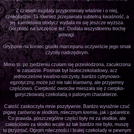
Z czasem migdały przypomniały właśnie i o niej,
czekoladzie. Ta również przejawiała subtelną kwaśność, a
jej karmelowa słodycz wydała mi się jeszcze wyższa.
Gorzkość na szczęście też. Dodała wszystkiemu trochę
powagi.
Gryzione na koniec grudki marcepanu oczywiście jego smak
czyniły nadrzędnym.
Mimo to, po zjedzeniu czułam się przesłodzona, zacukrzona
w zasadzie. Posmak był białoczekoladowy, acz
jednocześnie kwaśno-soczysty, bardzo cytrynowo-
egzotyczny, może już nie taki klarowny, ale przyjemny
częściowo. Cierpkość owoców mieszała się z cierpko-
goryczkowatą czekoladą o palonym charakterze.
Całość zaskoczyła mnie pozytywnie. Bardzo wyraźnie czuć
pigwę zarówno w słodkim, mlecznym kremie, jak i galaretce.
Co prawda, poszczególne części były mi za słodkie, ale
całościowo za słodko wcale aż tak bardzo nie było, muszę
to przyznać. Ogrom mleczności i białej czekolady w pewnym