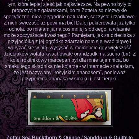
tym, które lepiej zjeść jak najświeższe. Na pewno były to
propozycje z galaretkami, bo te Zottera są niezwykle
specyficzne: niewiarygodnie naturalne, soczyste i rzadkawe.
Z nich świeżość aż powinna bić! Dalej pokierowała już tylko
ochota, bo miałam ją na coś mniej słodkiego, a właśnie
może soczyśśście kwaśnego? Pamiętam, jak za dzieciaka z
przyjaciółką z jej ogródka zdarzało nam się rwać pigwę i
wgryzać się w nią, wysysać w momencie gdy większość
dzieciaków wolała kwachowate orandżadki na sucho (brr). Z
kolei rokitnikowy marcepan był dla mnie tajemnicą, bo
smaku tego składnika nie kojarzę - w internecie znalazłam,
że jest nazywany "rosyjskim ananasem", ponieważ
przypomina ananasa w smaku i jest cierpki.
Zotter Sea Buckthorn & Quince / Sanddorn & Quitte
to