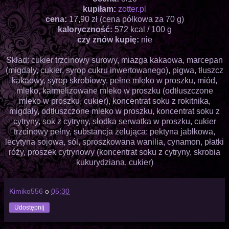
kupiłam:
zotter.pl
cena:
17,90 zł (cena półkowa za 70 g)
kaloryczność:
572 kcal / 100 g
czy znów kupię:
nie
Skład: cukier trzcinowy surowy, miazga kakaowa, marcepan
(migdały, cukier, syrop cukru inwertowanego), pigwa, tłuszcz
kakaowy, syrop skrobiowy, pełne mleko w proszku, miód,
mleko, karmelizowane mleko w proszku (odtłuszczone
mleko w proszku, cukier), koncentrat soku z rokitnika,
migdały, odtłuszczone mleko w proszku, koncentrat soku z
cytryny, sok z cytryny, słodka serwatka w proszku, cukier
trzcinowy pełny, substancja żelująca: pektyna jabłkowa,
lecytyna sojowa, sól, sproszkowana wanilia, cynamon, płatki
róży, proszek cytrynowy (koncentrat soku z cytryny, skrobia
kukurydziana, cukier)
Kimiko556
o
05:30
Udostępnij