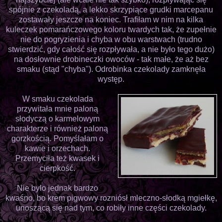
spójnie z czekoladą, a lekko skrzypiące grudki marcepanu
zostawały jeszcze na koniec. Trafiłam w nim na kilka
kuleczek pomarańczowego koloru twardych tak, że zupełnie
nie do pogryzienia i chyba w obu warstwach (trudno
stwierdzić, gdy całość się rozpływała, a nie było tego dużo)
na dosłownie drobineczki owoców - tak małe, że aż bez
smaku (stąd "chyba"). Odrobinka czekolady zamknęła
występ.
W smaku czekolada
przywitała mnie paloną
słodyczą o karmelowym
charakterze i również paloną
gorzkością. Pomyślałam o
kawie i orzechach.
Przemyciła też kwasek i
cierpkość.
Nie było jednak bardzo
kwaśno, bo krem pigwowy rozniósł mleczno-słodką mgiełkę,
unoszącą się nad tym, co robiły inne części czekolady.