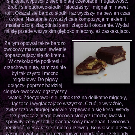
się kęsa wypuścił z siebie białą czekoladę i nugatowość.
Zrobił się pudrowo-słodki, "słodziaśny", mignął mi nawet
toffi. Okazał się bardzo słodki i aż wyciszył na pewien czas
owoce. Następnie wyważył całą kompozycję mlekiem i
maślanością, złagodniał sam i złagodził otoczenie. Wydał
mi się przede wszystkim głęboko mleczny, aż zaskakująco.
Za tym optował także bardzo
owocowy marcepan, świetnie
dopasowujący się do kremu.
W czekoladzie podkreślił
orzechową nutę, sam zaś nie
był tak czysto i mocno
migdałowy. Do pigwy
dołączył poprzez bardziej
cierpko-owocowy, egzotyczny
wątek. Zdecydował się jednak też na delikatne migdały,
łączące i wygładzające wszystko. Czuć je wyraźnie,
zwłaszcza w drugiej połowie rozpływania się kęsa. Wtedy
też płynąca z niego owocowa słodycz i trochę kwasku
sprawiły, że wyszedł jak ananasowy marcepan. Owocowa
cierpkość mieszała się z nieco drzewną. Bo właśnie drzewa
zasugerował splot marcepanowych migdałów i czekolady.