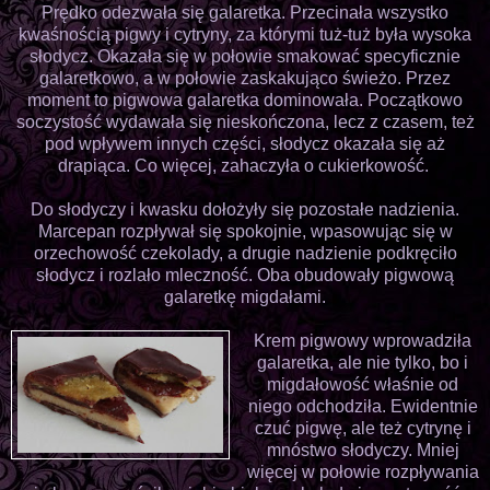
Prędko odezwała się galaretka. Przecinała wszystko
kwaśnością pigwy i cytryny, za którymi tuż-tuż była wysoka
słodycz. Okazała się w połowie smakować specyficznie
galaretkowo, a w połowie zaskakująco świeżo. Przez
moment to pigwowa galaretka dominowała. Początkowo
soczystość wydawała się nieskończona, lecz z czasem, też
pod wpływem innych części, słodycz okazała się aż
drapiąca. Co więcej, zahaczyła o cukierkowość.
Do słodyczy i kwasku dołożyły się pozostałe nadzienia.
Marcepan rozpływał się spokojnie, wpasowując się w
orzechowość czekolady, a drugie nadzienie podkręciło
słodycz i rozlało mleczność. Oba obudowały pigwową
galaretkę migdałami.
Krem pigwowy wprowadziła
galaretka, ale nie tylko, bo i
migdałowość właśnie od
niego odchodziła. Ewidentnie
czuć pigwę, ale też cytrynę i
mnóstwo słodyczy. Mniej
więcej w połowie rozpływania