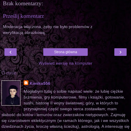
Brak komentarzy:
Prześlij komentarz
Moderacja włączona, żeby nie było problemów z
weryfikacją obrazkową.
‹
›
Strona główna
Wyświetl wersję na komputer
O mnie
Kimiko556
Mogłabym tutaj o sobie napisać wiele: że lubię ciężkie
brzmienia, gry komputerowe, filmy i książki, gotowanie,
sushi, historię II wojny światowej; góry, w których to
przynajmniej część swego serca zostawiłam; mam
słabość do kotów i lemurów oraz zwierzaków nietypowych. Zajmuję
się czarostwem eklektycznym (w ramach którego, jak i we wszystkich
dziedzinach życia, kroczę własną ścieżką), astrologią. A interesuję się