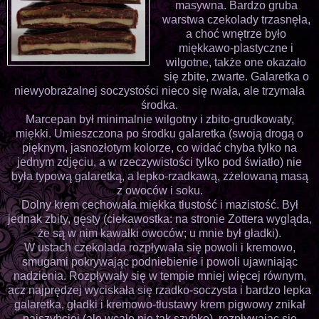
masywna. Bardzo gruba
warstwa czekolady trzasnęła,
a choć wnętrze było
miękkawo-plastyczne i
wilgotne, także one okazało
się zbite, zwarte. Galaretka o
niewyobrażalnej soczystości nieco się rwała, ale trzymała
środka.
Marcepan był minimalnie wilgotny i zbito-grudkowaty,
miękki. Umieszczona po środku galaretka (swoją drogą o
pięknym, jasnozłotym kolorze, co widać chyba tylko na
jednym zdjęciu, a w rzeczywistości tylko pod światło) nie
była typową galaretką, a lepko-rzadkawą, zżelowaną masą
z owoców i soku.
Dolny krem cechowała miękka tłustość i mazistość. Był
jednak zbity, gęsty (ciekawostka: na stronie Zottera wygląda,
że są w nim kawałki owoców; u mnie był gładki).
W ustach czekolada rozpływała się powoli i kremowo,
smugami pokrywając podniebienie i powoli ujawniając
nadzienia. Rozpływały się w tempie mniej więcej równym,
acz najprędzej wyciskała się rzadko-soczysta i bardzo lepka
galaretka, gładki i kremowo-tłustawy krem pigwowy znikał
najszybciej (ale wcale nie tak szybko), rozpływając się