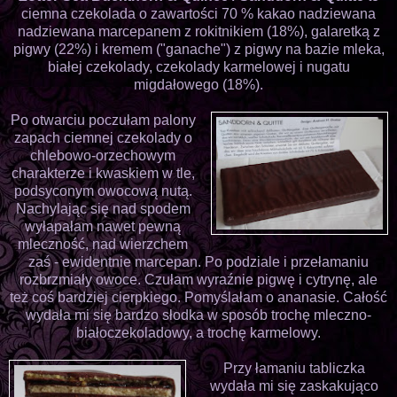
ciemna czekolada o zawartości 70 % kakao nadziewana
nadziewana marcepanem z rokitnikiem (18%), galaretką z
pigwy (22%) i kremem ("ganache") z pigwy na bazie mleka,
białej czekolady, czekolady karmelowej i nugatu
migdałowego (18%).
Po otwarciu poczułam palony
zapach ciemnej czekolady o
chlebowo-orzechowym
charakterze i kwaskiem w tle,
podsyconym owocową nutą.
Nachylając się nad spodem
wyłapałam nawet pewną
mleczność, nad wierzchem
zaś - ewidentnie marcepan. Po podziale i przełamaniu
rozbrzmiały owoce. Czułam wyraźnie pigwę i cytrynę, ale
też coś bardziej cierpkiego. Pomyślałam o ananasie. Całość
wydała mi się bardzo słodka w sposób trochę mleczno-
białoczekoladowy, a trochę karmelowy.
Przy łamaniu tabliczka
wydała mi się zaskakująco