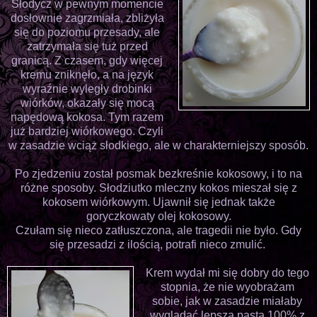
Słodycz w pewnym momencie
dosłownie zagrzmiała, zbliżyła
się do poziomu przesady, ale
zatrzymała się tuż przed
granicą. Z czasem, gdy więcej
kremu zniknęło, a na język
wyraźnie wyległy drobinki
wiórków, okazały się mocą
napędową kokosa. Tym razem
już bardziej wiórkowego. Czyli
w zasadzie wciąż słodkiego, ale w charakterniejszy sposób.
Po zjedzeniu został posmak bezkreśnie kokosowy, i to na
różne sposoby. Słodziutko mleczny kokos mieszał się z
kokosem wiórkowym. Ujawnił się jednak także
goryczkowaty olej kokosowy.
Czułam się nieco zatłuszczona, ale tragedii nie było. Gdy
się przesadzi z ilością, potrafi nieco zmulić.
Krem wydał mi się dobry do tego
stopnia, że nie wyobrażam
sobie, jak w zasadzie miałaby
wyglądać lepsza pasta 100% z