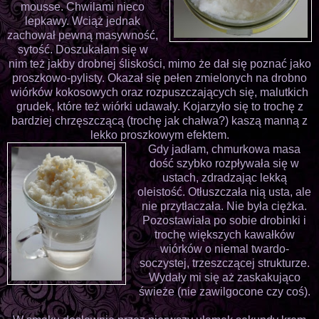
mousse. Chwilami nieco
lepkawy. Wciąż jednak
zachował pewną masywność,
sytość. Doszukałam się w
nim też jakby drobnej śliskości, mimo że dał się poznać jako
proszkowo-pylisty. Okazał się pełen zmielonych na drobno
wiórków kokosowych oraz rozpuszczających się, malutkich
grudek, które też wiórki udawały. Kojarzyło się to trochę z
bardziej chrzęszczącą (trochę jak chałwa?) kaszą manną z
lekko proszkowym efektem.
Gdy jadłam, chmurkowa masa
dość szybko rozpływała się w
ustach, zdradzając lekką
oleistość. Otłuszczała nią usta, ale
nie przytłaczała. Nie była ciężka.
Pozostawiała po sobie drobinki i
trochę większych kawałków
wiórków o niemal twardo-
soczystej, trzeszczącej strukturze.
Wydały mi się aż zaskakująco
świeże (nie zawilgocone czy coś).