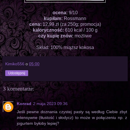
ocena:
9/10
kupiłam:
Rossmann
cena:
12,99 zł (za 250g; promocja)
kaloryczność:
610 kcal / 100 g
czy kupię znów:
możliwe
Skład: 100% miąższ kokosa
Kimiko556
o
05:00
Udostępnij
3 komentarze:
Konrad
2 maja 2023 09:36
Jeśli pewne doznania czystej pasty są według Ciebie zbyt
intensywne (tłustość i słodycz) to może w połączeniu np. z
jogurtem byłoby lepiej?