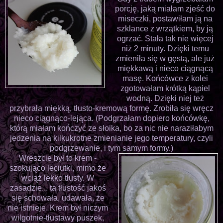
porcję, jaką miałam zjeść do
miseczki, postawiłam ją na
szklance z wrzątkiem, by ją
ogrzać. Stała tak nie więcej
niż 2 minuty. Dzięki temu
zmieniła się w gęstą, ale już
miękkawą i nieco ciągnącą
masę. Końcówce z kolei
zgotowałam krótką kąpiel
wodną. Dzięki niej też
przybrała miękką, tłusto-kremową formę. Zrobiła się wręcz
nieco ciągnąco-lejąca. (Podgrzałam dopiero końcówkę,
którą miałam kończyć ze słoika, bo za nic nie naraziłabym
jedzenia na kilkukrotne zmienianie jego temperatury, czyli
podgrzewanie, i tym samym formy.)
Wreszcie był to krem -
szokująco leciutki, mimo że
wciąż lekko tłusty. W
zasadzie... ta tłustość jakoś
się schowała, udawała, że
nie istnieje. Krem był niczym
wilgotnie-tłustawy puszek,