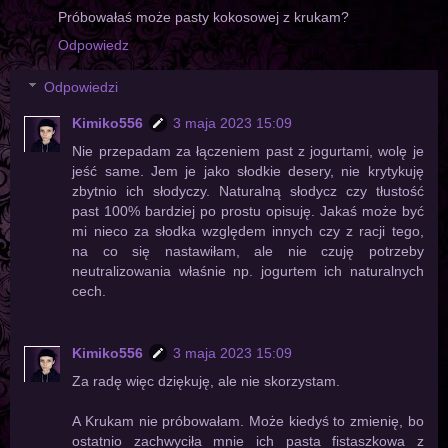
Próbowałaś może pasty kokosowej z krukam?
Odpowiedz
Odpowiedzi
Kimiko556
3 maja 2023 15:09
Nie przepadam za łączeniem past z jogurtami, wolę je
jeść same. Jem je jako słodkie desery, nie krytykuję
zbytnio ich słodyczy. Naturalną słodycz czy tłustość
past 100% bardziej po prostu opisuję. Jakaś może być
mi nieco za słodka względem innych czy z racji tego,
na co się nastawiłam, ale nie czuję potrzeby
neutralizowania właśnie np. jogurtem ich naturalnych
cech.
Kimiko556
3 maja 2023 15:09
Za radę więc dziękuję, ale nie skorzystam.
A Krukam nie próbowałam. Może kiedyś to zmienię, bo
ostatnio zachwyciła mnie ich pasta fistaszkowa z