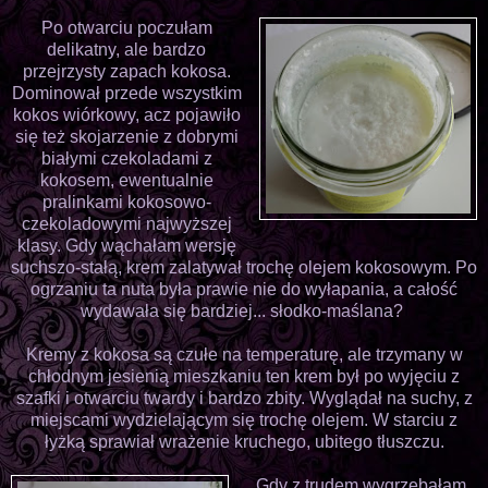
Po otwarciu poczułam
delikatny, ale bardzo
przejrzysty zapach kokosa.
Dominował przede wszystkim
kokos wiórkowy, acz pojawiło
się też skojarzenie z dobrymi
białymi czekoladami z
kokosem, ewentualnie
pralinkami kokosowo-
czekoladowymi najwyższej
klasy. Gdy wąchałam wersję
suchszo-stałą, krem zalatywał trochę olejem kokosowym. Po
ogrzaniu ta nuta była prawie nie do wyłapania, a całość
wydawała się bardziej... słodko-maślana?
Kremy z kokosa są czułe na temperaturę, ale trzymany w
chłodnym jesienią mieszkaniu ten krem był po wyjęciu z
szafki i otwarciu twardy i bardzo zbity. Wyglądał na suchy, z
miejscami wydzielającym się trochę olejem. W starciu z
łyżką sprawiał wrażenie kruchego, ubitego tłuszczu.
Gdy z trudem wygrzebałam