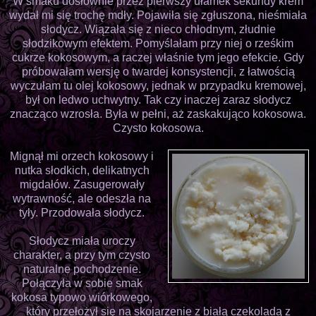
W smaku dosłownie przez pierwszy ułamek sekundy krem
wydał mi się trochę mdły. Pojawiła się zgłuszona, nieśmiała
słodycz. Wiązała się z nieco chłodnym, złudnie
słodzikowym efektem. Pomyślałam przy niej o rześkim
cukrze kokosowym, a raczej właśnie tym jego efekcie. Gdy
próbowałam wersję o twardej konsystencji, z łatwością
wyczułam tu olej kokosowy, jednak w przypadku kremowej,
był on ledwo uchwytny. Tak czy inaczej zaraz słodycz
znacząco wzrosła. Była w pełni, aż zaskakująco kokosowa.
Czysto kokosowa.
Mignął mi orzech kokosowy i
nutka słodkich, delikatnych
migdałów. Zasugerowały
wytrawność, ale odeszła na
tyły. Przodowała słodycz.
Słodycz miała uroczy
charakter, a przy tym czysto
naturalne pochodzenie.
Połączyła w sobie smak
kokosa typowo wiórkowego,
który przełożył się na skojarzenie z białą czekoladą z