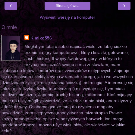
‹
›
Strona główna
Wyświetl wersję na komputer
O mnie
Kimiko556
Mogłabym tutaj o sobie napisać wiele: że lubię ciężkie
brzmienia, gry komputerowe, filmy i książki, gotowanie,
sushi, historię II wojny światowej; góry, w których to
przynajmniej część swego serca zostawiłam; mam
słabość do kotów i lemurów oraz zwierzaków nietypowych. Zajmuję
się czarostwem eklektycznym (w ramach którego, jak i we wszystkich
dziedzinach życia, kroczę własną ścieżką), astrologią. A interesuję się
także astrofizyką i fizyką teoretyczną (i nie wydaje się, bym miała
rozdwojenie jaźni), Japonią, trochę historią, militariami. Ktoś mijający
mnie na ulicy mógłbystwierdzić, że człek ze mnie niski, anorektyczny
i dość dziwny. Osobamająca ze mną do czynienia mogłaby
powiedzieć, żem sceptyczna,apodyktyczna mizantropka.Prawie
każdy samego siebie opisze w pozytywnych barwach, inni mogą
goodebrać inaczej, można użyć wielu słów, ale właściwie: w jakim
celu?