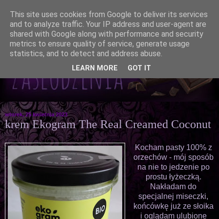
This site uses cookies from Google to deliver its services
and to analyze traffic. Your IP address and user-agent are
shared with Google along with performance and security
metrics to ensure quality of service, generate usage
statistics, and to detect and address abuse.
LEARN MORE
GOT IT
wtorek, 25 kwietnia 2023
krem Ekogram The Real Creamed Coconut
Kocham pasty 100% z
orzechów - mój sposób
na nie to jedzenie po
prostu łyżeczką.
Nakładam do
specjalnej miseczki,
końcówkę już ze słoika
i oglądam ulubione