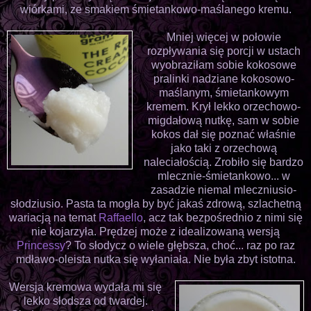
wiórkami, ze smakiem śmietankowo-maślanego kremu.
Mniej więcej w połowie
rozpływania się porcji w ustach
wyobraziłam sobie kokosowe
pralinki nadziane kokosowo-
maślanym, śmietankowym
kremem. Krył lekko orzechowo-
migdałową nutkę, sam w sobie
kokos dał się poznać właśnie
jako taki z orzechową
naleciałością. Zrobiło się bardzo
mlecznie-śmietankowo... w
zasadzie niemal mleczniusio-
słodziusio. Pasta ta mogła by być jakaś zdrową, szlachetną
wariacją na temat
Raffaello
, acz tak bezpośrednio z nimi się
nie kojarzyła. Prędzej może z idealizowaną wersją
Princessy
? To słodycz o wiele głębsza, choć... raz po raz
mdławo-oleista nutka się wyłaniała. Nie była zbyt istotna.
Wersja kremowa wydała mi się
lekko słodsza od twardej.