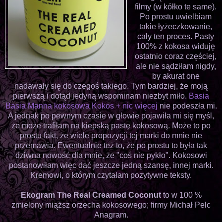
filmy (w kółko te same).
Po prostu uwielbiam
takie łyżeczkowanie,
cały ten proces. Pasty
100% z kokosa widuję
ostatnio coraz częściej,
ale nie sądziłam nigdy,
by akurat one
nadawały się do czegoś takiego. Tym bardziej, że moją
pierwszą i dotąd jedyną wspominam niezbyt miło.
Basia
Basia Manna kokosowa Kokos + nic więcej
nie podeszła mi.
A jednak po pewnym czasie w głowie pojawiła mi się myśl,
że może trafiłam na kiepską pastę kokosową. Może to po
prostu fakt, że wiele propozycji tej marki do mnie nie
przemawia. Ewentualnie też to, że po prostu to była tak
dziwna nowość dla mnie, że "coś nie pykło". Kokosowi
postanowiłam więc dać jeszcze jedną szansę, innej marki.
Kremowi, o którym czytałam pozytywne teksty.
Ekogram The Real Creamed Coconut
to w 100 %
zmielony miąższ orzecha kokosowego; firmy Michał Pelc
Anagram.