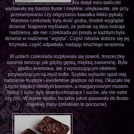
Na dotyk mini-tabliczki
wydawały się bardzo tłuste i miękkie, ulepkowate, ale przy
przełamywaniu czy odgryzaniu kawałka lekko pykały.
Warstwa czekolady była dość gruba, środek wyglądał
dziwnie. Najpierw myślałam, że jednak są dwa rodzaje
nadzienia, ale nie: czekolada po prostu w każdym była
dziwnie w nadzienie "wgięta". Część nibsów dobrze się jej
trzymała, część odpadała, nadając kruchego wrażenia.
W ustach czekolada rozpływała się powoli, troszeczkę
opornie tworząc jak gdyby gęstą, miękką zawiesinę. Była
gładko-kremowa, ale z wysuszającym efektem
przywodzącym na myśl trufle. Szybko wyłaziło spod niej
nadzienie tłustsze i ewidentnie gładsze od niej. Okazało się
czymś między oleistym kremem, a margarynowym musem.
Nibsy z kolei były twardo-chrupiące i suche, ale nie ostre
czy coś. W sumie spoko, bo takie jakoś pasowały do tłusto-
miękkiej masy (osłabiało to poczucie).