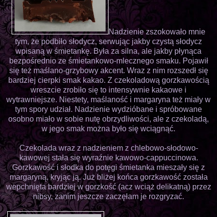
Nadzienie zszokowało mnie
tym, że podbiło słodycz, serwując jakby czystą słodycz
wpisaną w śmietankę. Była za silna, ale jakby płynąca
bezpośrednio ze śmietankowo-mlecznego smaku. Pojawił
się też maślano-grzybowy akcent. Wraz z nim rozszedł się
bardziej cierpki smak kakao. Z czekoladową gorzkawością
wreszcie zrobiło się to intensywnie kakaowe i
wytrawniejsze. Niestety, maślaność i margaryna też miały w
tym spory udział. Nadzienie wydzióbane i spróbowane
osobno miało w sobie nutę obrzydliwości, ale z czekoladą,
w jego smak można było się wciągnąć.
Czekolada wraz z nadzieniem z chlebowo-słodowo-
kawowej stała się wyraźnie kawowo-cappuccinowa.
Gorzkawość i słodka do potęgi śmietanka mieszały się z
margaryną, kryjąc ją. Już bliżej końca gorzkawość została
wepchnięta bardziej w gorzkość (acz wciąż delikatną) przez
nibsy, zanim jeszcze zaczęłam je rozgryzać.