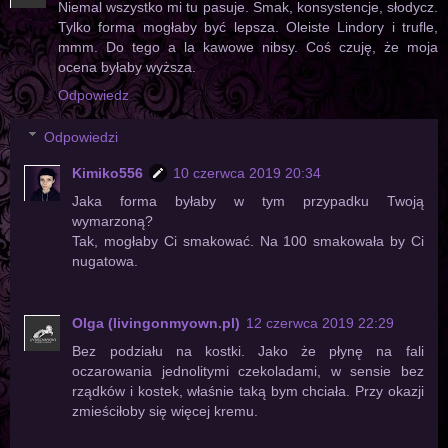
Niemal wszystko mi tu pasuje. Smak, konsystencje, słodycz.
Tylko forma mogłaby być lepsza. Oleiste Lindory i trufle,
mmm. Do tego a la kawowe nibsy. Coś czuję, że moja
ocena byłaby wyższa.
Odpowiedz
Odpowiedzi
Kimiko556
10 czerwca 2019 20:34
Jaka forma byłaby w tym przypadku Twoją
wymarzoną?
Tak, mogłaby Ci smakować. Na 100 smakowała by Ci
nugatowa.
Olga (livingonmyown.pl)
12 czerwca 2019 22:29
Bez podziału na kostki. Jako że płynę na fali
oczarowania jednolitymi czekoladami, w sensie bez
rządków i kostek, właśnie taką bym chciała. Przy okazji
zmieściłoby się więcej kremu.