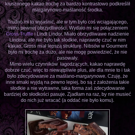
kruszonego kakao trochę za bardzo kontrastowo podkreślił
margarynowo-maślaność środka.
Trudno mi to wyjaśnić, ale w tym było coś wciągającego,
mimo pewnej obrzydliwości. Wydało mi się połączeniem
Gross Truffle
i Lindt Lindor. Miało obrzydliwawe nadzienie
Lindora, ale nie było tak słodkie, naprawdę czuć w nim
kakao. Gross miał lepszą strukturę. Nibsów w Gourment
było mi trochę za dużo, ale nie mogę powiedzieć, że nie
pasowały.
Mimo wielu czynników łagodzących, kakao naprawdę
dobrze czuć, więc to niewątpliwie plus, ale dla mnie to i tak
było zdecydowanie za maślano-margarynowe. Czuję, że
inne smaki wyjdą na pewno lepiej, bo są z założenia takie
słodkie a nie wytrawne, taka forma zaś zdecydowanie
bardziej do słodkości pasuje. Zjadłam na raz, by nie musieć
do nich już wracać (a oddać nie było komu).