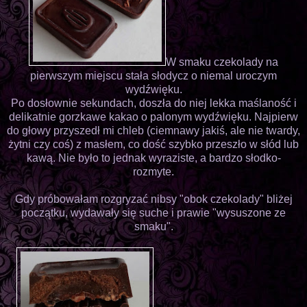
W smaku czekolady na
pierwszym miejscu stała słodycz o niemal uroczym
wydźwięku.
Po dosłownie sekundach, doszła do niej lekka maślaność i
delikatnie gorzkawe kakao o palonym wydźwięku. Najpierw
do głowy przyszedł mi chleb (ciemnawy jakiś, ale nie twardy,
żytni czy coś) z masłem, co dość szybko przeszło w słód lub
kawą. Nie było to jednak wyraziste, a bardzo słodko-
rozmyte.
Gdy próbowałam rozgryzać nibsy "obok czekolady" bliżej
początku, wydawały się suche i prawie "wysuszone ze
smaku".