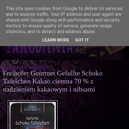
This site uses cookies from Google to deliver its services
and to analyze traffic. Your IP address and user-agent are
shared with Google along with performance and security
metrics to ensure quality of service, generate usage
statistics, and to detect and address abuse.
LEARN MORE
GOT IT
poniedziałek, 10 czerwca 2019
Freihofer Gourmet Gefullte Schoko
Tafelchen Kakao ciemna 70 % z
nadzieniem kakaowym i nibsami