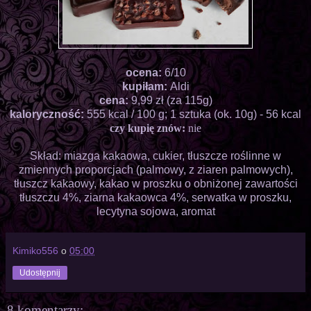
ocena:
6/10
kupiłam:
Aldi
cena:
9,99 zł (za 115g)
kaloryczność:
555 kcal / 100 g; 1 sztuka (ok. 10g) - 56 kcal
czy kupię znów:
nie
Skład: miazga kakaowa, cukier, tłuszcze roślinne w
zmiennych proporcjach (palmowy, z ziaren palmowych),
tłuszcz kakaowy, kakao w proszku o obniżonej zawartości
tłuszczu 4%, ziarna kakaowca 4%, serwatka w proszku,
lecytyna sojowa, aromat
Kimiko556
o
05:00
Udostępnij
8 komentarzy: