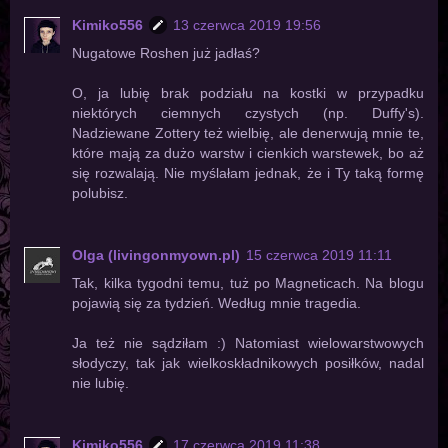
Kimiko556
13 czerwca 2019 19:56
Nugatowe Roshen już jadłaś?
O, ja lubię brak podziału na kostki w przypadku
niektórych ciemnych czystych (np. Duffy's).
Nadziewane Zottery też wielbię, ale denerwują mnie te,
które mają za dużo warstw i cienkich warstewek, bo aż
się rozwalają. Nie myślałam jednak, że i Ty taką formę
polubisz.
Olga (livingonmyown.pl)
15 czerwca 2019 11:11
Tak, kilka tygodni temu, tuż po Magneticach. Na blogu
pojawią się za tydzień. Według mnie tragedia.
Ja też nie sądziłam :) Natomiast wielowarstwowych
słodyczy, tak jak wielkoskładnikowych posiłków, nadal
nie lubię.
Kimiko556
17 czerwca 2019 11:38