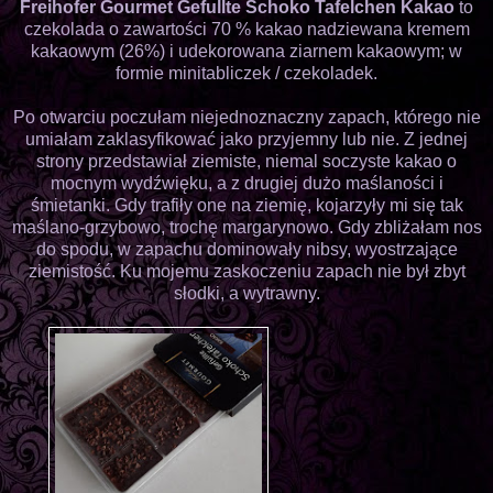
Freihofer Gourmet Gefullte Schoko Tafelchen Kakao
to
czekolada o zawartości 70 % kakao nadziewana kremem
kakaowym (26%) i udekorowana ziarnem kakaowym; w
formie minitabliczek / czekoladek.
Po otwarciu poczułam niejednoznaczny zapach, którego nie
umiałam zaklasyfikować jako przyjemny lub nie. Z jednej
strony przedstawiał ziemiste, niemal soczyste kakao o
mocnym wydźwięku, a z drugiej dużo maślaności i
śmietanki. Gdy trafiły one na ziemię, kojarzyły mi się tak
maślano-grzybowo, trochę margarynowo. Gdy zbliżałam nos
do spodu, w zapachu dominowały nibsy, wyostrzające
ziemistość. Ku mojemu zaskoczeniu zapach nie był zbyt
słodki, a wytrawny.