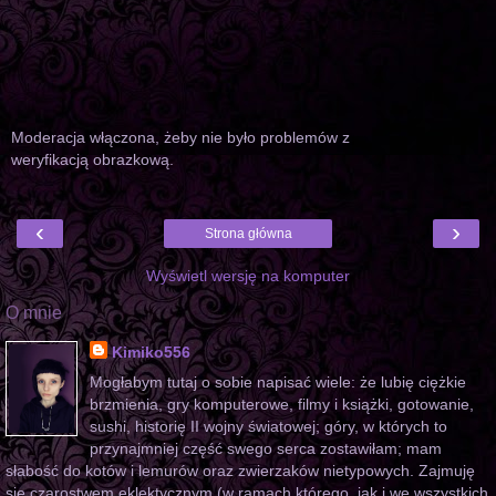
Moderacja włączona, żeby nie było problemów z
weryfikacją obrazkową.
‹
›
Strona główna
Wyświetl wersję na komputer
O mnie
Kimiko556
Mogłabym tutaj o sobie napisać wiele: że lubię ciężkie
brzmienia, gry komputerowe, filmy i książki, gotowanie,
sushi, historię II wojny światowej; góry, w których to
przynajmniej część swego serca zostawiłam; mam
słabość do kotów i lemurów oraz zwierzaków nietypowych. Zajmuję
się czarostwem eklektycznym (w ramach którego, jak i we wszystkich