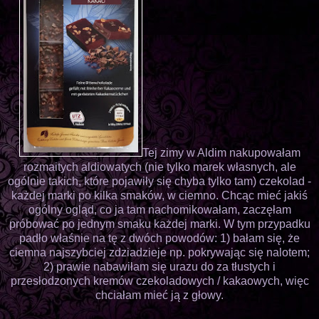
Tej zimy w Aldim nakupowałam
rozmaitych aldiowatych (nie tylko marek własnych, ale
ogólnie takich, które pojawiły się chyba tylko tam) czekolad -
każdej marki po kilka smaków, w ciemno. Chcąc mieć jakiś
ogólny ogląd, co ja tam nachomikowałam, zaczęłam
próbować po jednym smaku każdej marki. W tym przypadku
padło właśnie na tę z dwóch powodów: 1) bałam się, że
ciemna najszybciej zdziadzieje np. pokrywając się nalotem;
2) prawie nabawiłam się urazu do za tłustych i
przesłodzonych kremów czekoladowych / kakaowych, więc
chciałam mieć ją z głowy.