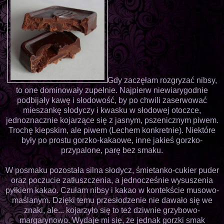
Gdy zaczęłam rozgryzać nibsy,
to one dominowały zupełnie. Najpierw niewiarygodnie
podbijały kawę i słodowość, by po chwili zaserwować
mieszankę słodyczy i kwasku w słodowej otoczce,
jednoznacznie kojarzące się z jasnym, pszenicznym piwem.
Trochę kiepskim, ale piwem (Lechem konkretnie). Niektóre
były po prostu gorzko-kakaowe, inne jakieś gorzko-
przypalone, parę bez smaku.
W posmaku pozostała silna słodycz, śmietanko-cukier puder
oraz poczucie zatłuszczenia, a jednocześnie wysuszenia
pyłkiem kakao. Czułam nibsy i kakao w kontekście musowo-
maślanym. Dzięki temu przesłodzenie nie dawało się we
znaki, ale... kojarzyło się to też dziwnie grzybowo-
margarynowo. Wydaje mi się, że jednak gorzki smak