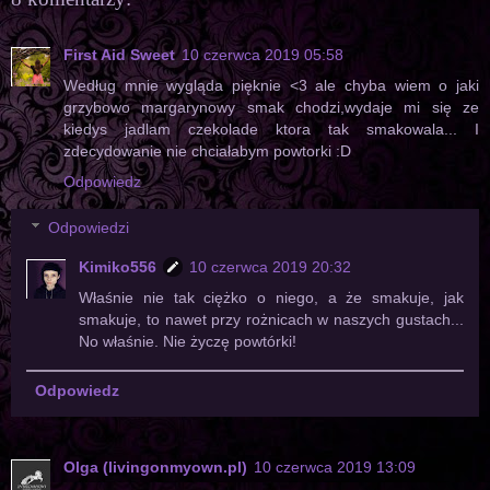
First Aid Sweet
10 czerwca 2019 05:58
Według mnie wygląda pięknie <3 ale chyba wiem o jaki
grzybowo margarynowy smak chodzi,wydaje mi się ze
kiedys jadlam czekolade ktora tak smakowala... I
zdecydowanie nie chciałabym powtorki :D
Odpowiedz
Odpowiedzi
Kimiko556
10 czerwca 2019 20:32
Właśnie nie tak ciężko o niego, a że smakuje, jak
smakuje, to nawet przy rożnicach w naszych gustach...
No właśnie. Nie życzę powtórki!
Odpowiedz
Olga (livingonmyown.pl)
10 czerwca 2019 13:09