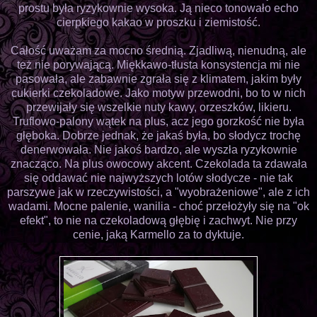
prostu była ryzykownie wysoka. Ją nieco tonowało echo
cierpkiego kakao w proszku i ziemistość.
Całość uważam za mocno średnią. Zjadliwą, nienudną, ale
też nie porywającą. Miękkawo-tłusta konsystencja mi nie
pasowała, ale zabawnie zgrała się z klimatem, jakim były
cukierki czekoladowe. Jako motyw przewodni, bo to w nich
przewijały się wszelkie nuty kawy, orzeszków, likieru.
Truflowo-palony wątek na plus, acz jego gorzkość nie była
głęboka. Dobrze jednak, że jakaś była, bo słodycz trochę
denerwowała. Nie jakoś bardzo, ale wyszła ryzykownie
znacząco. Na plus owocowy akcent. Czekolada ta zdawała
się oddawać nie najwyższych lotów słodycze - nie tak
parszywe jak w rzeczywistości, a "wyobrażeniowe", ale z ich
wadami. Mocne palenie, wanilia - choć przełożyły się na "ok
efekt", to nie na czekoladową głębię i zachwyt. Nie przy
cenie, jaką Karmello za to dyktuje.