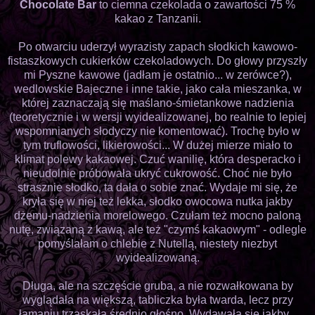
Chocolate Bar
to ciemna czekolada o zawartości 75 %
kakao z Tanzanii.
Po otwarciu uderzył wyrazisty zapach słodkich kawowo-
fistaszkowych cukierków czekoladowych. Do głowy przyszły
mi Pyszne kawowe (jadłam je ostatnio... w zerówce?),
wedlowskie Bajeczne i inne takie, jako cała mieszanka, w
której zaznaczają się maślano-śmietankowe nadzienia
(teoretycznie i w wersji wyidealizowanej, bo realnie to lepiej
wspomnianych słodyczy nie komentować). Trochę było w
tym truflowości, likierowości... W dużej mierze miało to
klimat polewy kakaowej. Czuć wanilię, która desperacko i
nieudolnie próbowała ukryć cukrowość. Choć nie było
strasznie słodko, ta dała o sobie znać. Wydaje mi się, że
kryła się w niej też lekka, słodko owocowa nutka jakby
dżemu-nadzienia morelowego. Czułam też mocno paloną
nutę, związaną z kawą, ale też "czymś kakaowym" - odlegle
pomyślałam o chlebie z Nutellą, niestety niezbyt
wyidealizowaną.
Długa, ale na szczęście gruba, a nie rozwałkowana by
wyglądała na większą, tabliczka była twarda, lecz przy
łamaniu trzaskała średnio głośno. Wydawała się jakby...