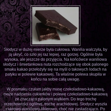
Słodycz w dużej mierze była cukrowa. Wanilia walczyła, by
ją ukryć, co szło jej raz lepiej, raz gorzej. Ogólnie była
wysoka, ale jeszcze do przyjęcia. Na końcówce waniliowa
słodycz i śmietankowa nuta rozchodzące się obok palonego
smaku kakao przełożyły się na myśl o takowych lodach na
patyku w polewie kakaowej. Ta właśnie polewa skupiła w
końcu na sobie całą uwagę.
W posmaku czułam jakby masę czekoladowo-kakaową,
może nadzienia cukierków i polewę czekoladowo-kakaową
ze znacząco palonym wątkiem. Do tego trochę
orzechowości ogólnej, trochę arachidowej. Słodycz wyszła
cukrowo-waniliowo-likierowo, choć nie zasładzająco. Po