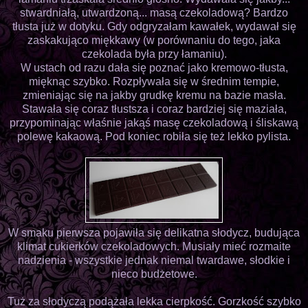
stwardniałą, utwardzoną... masą czekoladową? Bardzo
tłusta już w dotyku. Gdy odgryzałam kawałek, wydawał się
zaskakująco miękkawy (w porównaniu do tego, jaka
czekolada była przy łamaniu).
W ustach od razu dała się poznać jako kremowo-tłusta,
mięknąc szybko. Rozpływała się w średnim tempie,
zmieniając się na jakby grudkę kremu na bazie masła.
Stawała się coraz tłustsza i coraz bardziej się maziała,
przypominając właśnie jakąś masę czekoladową i śliskawą
polewę kakaową. Pod koniec robiła się też lekko pylista.
W smaku pierwsza pojawiła się delikatna słodycz, budująca
klimat cukierków czekoladowych. Musiały mieć rozmaite
nadzienia - wszystkie jednak niemal twardawe, słodkie i
nieco budżetowe.
Tuż za słodyczą podążała lekka cierpkość. Gorzkość szybko