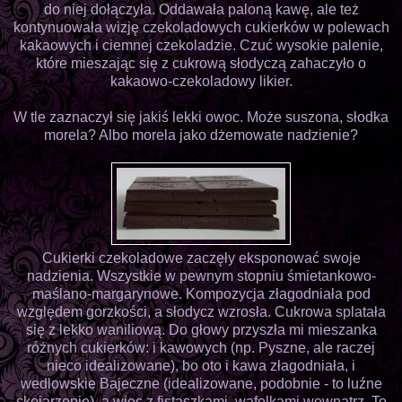
do niej dołączyła. Oddawała paloną kawę, ale też
kontynuowała wizję czekoladowych cukierków w polewach
kakaowych i ciemnej czekoladzie. Czuć wysokie palenie,
które mieszając się z cukrową słodyczą zahaczyło o
kakaowo-czekoladowy likier.
W tle zaznaczył się jakiś lekki owoc. Może suszona, słodka
morela? Albo morela jako dżemowate nadzienie?
Cukierki czekoladowe zaczęły eksponować swoje
nadzienia. Wszystkie w pewnym stopniu śmietankowo-
maślano-margarynowe. Kompozycja złagodniała pod
względem gorzkości, a słodycz wzrosła. Cukrowa splatała
się z lekko waniliową. Do głowy przyszła mi mieszanka
różnych cukierków: i kawowych (np. Pyszne, ale raczej
nieco idealizowane), bo oto i kawa złagodniała, i
wedlowskie Bajeczne (idealizowane, podobnie - to luźne
skojarzenie), a więc z fistaszkami, wafelkami wewnątrz. To