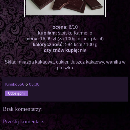
ocena:
6/10
kupiłam:
stoisko Karmello
cena:
16,99 zł (za 100g; ojciec płacił)
kaloryczność:
584 kcal / 100 g
czy znów kupię:
nie
Skład: miazga kakaowa, cukier, tłuszcz kakaowy, wanilia w
proszku
Kimiko556
o
05:30
Udostępnij
Brak komentarzy:
Prześlij komentarz