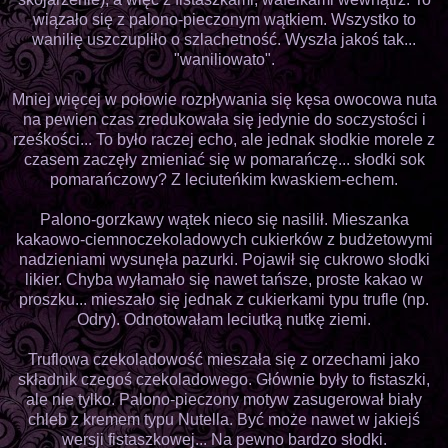
wiązało się z palono-pieczonym wątkiem. Wszystko to
wanilię uszczupliło o szlachetność. Wyszła jakoś tak...
"waniliowato".
Mniej więcej w połowie rozpływania się kęsa owocowa nuta
na pewien czas zredukowała się jedynie do soczystości i
rześkości... To było raczej echo, ale jednak słodkie morele z
czasem zaczęły zmieniać się w pomarańczę... słodki sok
pomarańczowy? Z leciuteńkim kwaskiem-echem.
Palono-gorzkawy wątek nieco się nasilił. Mieszanka
kakaowo-ciemnoczekoladowych cukierków z budżetowymi
nadzieniami wysunęła pazurki. Pojawił się cukrowo słodki
likier. Chyba wyłamało się nawet tańsze, proste kakao w
proszku... mieszało się jednak z cukierkami typu trufle (np.
Odry). Odnotowałam leciutką nutkę ziemi.
Truflowa czekoladowość mieszała się z orzechami jako
składnik czegoś czekoladowego. Głównie były to fistaszki,
ale nie tylko. Palono-pieczony motyw zasugerował biały
chleb z kremem typu Nutella. Być może nawet w jakiejś
wersji fistaszkowej... Na pewno bardzo słodki.