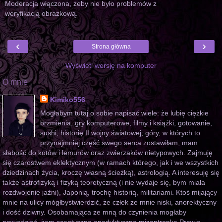
Moderacja włączona, żeby nie było problemów z
weryfikacją obrazkową.
‹
›
Strona główna
Wyświetl wersję na komputer
O mnie
Kimiko556
Mogłabym tutaj o sobie napisać wiele: że lubię ciężkie
brzmienia, gry komputerowe, filmy i książki, gotowanie,
sushi, historię II wojny światowej; góry, w których to
przynajmniej część swego serca zostawiłam; mam
słabość do kotów i lemurów oraz zwierzaków nietypowych. Zajmuję
się czarostwem eklektycznym (w ramach którego, jak i we wszystkich
dziedzinach życia, kroczę własną ścieżką), astrologią. A interesuję się
także astrofizyką i fizyką teoretyczną (i nie wydaje się, bym miała
rozdwojenie jaźni), Japonią, trochę historią, militariami. Ktoś mijający
mnie na ulicy mógłbystwierdzić, że człek ze mnie niski, anorektyczny
i dość dziwny. Osobamająca ze mną do czynienia mogłaby