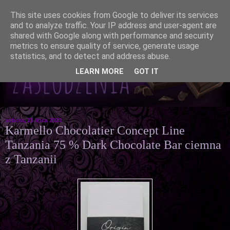
This site uses cookies from Google to deliver its services
and to analyze traffic. Your IP address and user-agent are
shared with Google along with performance and security
metrics to ensure quality of service, generate usage
statistics, and to detect and address abuse.
LEARN MORE
GOT IT
sobota, 15 lipca 2023
Karmello Chocolatier Concept Line
Tanzania 75 % Dark Chocolate Bar ciemna
z Tanzanii