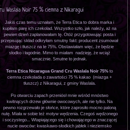
ru Waslala Noir 75 % ciemna z Nikaragui
Jakiś czas temu uznałam, że Terra Etica to dobra marka i
kupiłam parę ich czekolad. Wszystko szło, jak należy, aż na
pewien dzień zaplanowałam tę. Otóż przygotowując posta i
przepisując skład odkryłam smutny fakt: producent zsumował
miazgę i tłuszcz na te 75%. Obstawiałam więc, że będzie
słodko i łagodnie. Mimo to miałam nadzieję, że wciąż
smacznie. Smutne to jednak.
Terra Etica Nicaragua Grand Cru Waslala Noir 75%
to
ciemna czekolada o zawartości 75 % kakao (miazga +
tłuszcz) z Nikaragui, z gminy Waslala.
Po otwarciu zapach przeniósł mnie wśród mnóstwo
kwitnących drzew głównie owocowych, ale nie tylko. Na
pewno rozgrzewało je słońce, które zaprosiło mocno paloną
nutę. Miała w sobie też motyw wędzenia. Czegoś wędzonego
i soczystego... Wtapiającego się i chowającego w znaczącej
nucie owoców: kwaskawo-słodkich jabłek i nieziemsko