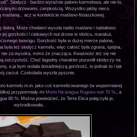
oś". Słodycz - bardzo wyraźnie palono karmelowa, ale nie to,
rzanymi drzewami, cierpkością. Wszystko jakby nieco
maślaną... acz w kontekście maślano-fistaszkowej.
dobrą. Może chwilami wyszła nadto maślano i nabiałowo
ło jej gorzkości i ciekawych nut drzew w słońcu, marakui,
eczonego twarogu. Gorzkość była w dużej mierze palona,
 była też słodycz karmelu, więc całość była zgrana, spójna.
 nie za wysoka, mimo że znacząca. Kwaśność też się nie
ną soczystość. Choć łagodny charakter pozwolił słodyczy na
y, a ja bym wolała dosadniejszą gorzkość, to jednak to i tak
ój zarzut. Czekolada wyszła pysznie.
oro karmelu m.in. jako coś karmelizowanego (w wspomnianej
jabłka) przypomniały mi
Morin Nicaragua Rugoso noir 70 %
., a
agua 80 %. Można powiedzieć, że Terra Etica połączyła je,
wyśrodkowała.