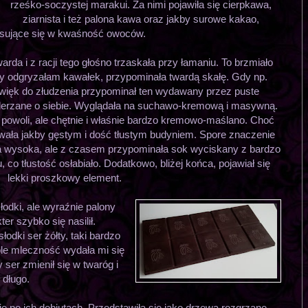
rześko-soczystej marakui. Za nimi pojawiła się cierpkawa,
ziarnista i też palona kawa oraz jakby surowe kakao,
sujące się w kwaśność owoców.
arda i z racji tego głośno trzaskała przy łamaniu. To brzmiało
gdy odgryzałam kawałek, przypominała twardą skałę. Gdy np.
źwięk do złudzenia przypominał ten wydawany przez puste
derzane o siebie. Wyglądała na suchawo-kremową i masywną.
 powoli, ale chętnie i właśnie bardzo kremowo-maślano. Choć
ływała jakby gęstym i dość tłustym budyniem. Spore znaczenie
ła wysoka, ale z czasem przypominała sok wyciskany z bardzo
co tłustość osłabiało. Dodatkowo, bliżej końca, pojawiał się
lekki proszkowy element.
łodki, ale wyraźnie palony
er szybko się nasilił.
łodki ser żółty, taki bardzo
óle mleczność wydała mi się
ser zmienił się w twaróg i
 długo.
ię po ich debiutach. Przedstawiła się jako drzewa rozgrzane