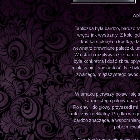
wpi
Tabliczka była bardzo, bardzo tw
wręcz jak wystrzały. Z kolei 
kostka stuknęła o kostkę, d
wewnątrz drewniane pałeczki, u
W ustach rozpływała się bardzo
była konkretna i dość zbita, op
miała w niej soczystość. Nie by
zwartego, miąższystego owocu, 
W smaku pierwszy pojawił się s
karmel. Jego palony charakt
Po chwili do głowy przyszedł mi s
mleczny i delikatny. Prędko w og
bardzo znacząca, a wspomniany 
pobrzmiewał
Gorzkość spokojnie pojawiła s