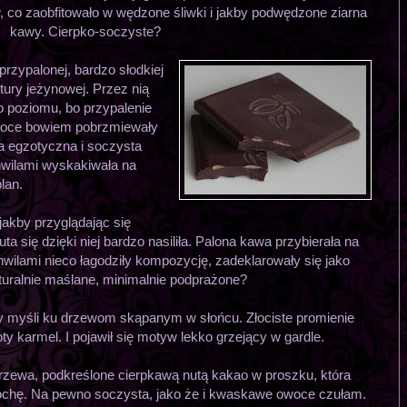
, co zaobfitowało w wędzone śliwki i jakby podwędzone ziarna
kawy. Cierpko-soczyste?
przypalonej, bardzo słodkiej
tury jeżynowej. Przez nią
o poziomu, bo przypalenie
owoce bowiem pobrzmiewały
ła egzotyczna i soczysta
hwilami wyskakiwała na
plan.
jakby przyglądając się
ta się dzięki niej bardzo nasiliła. Palona kawa przybierała na
hwilami nieco łagodziły kompozycję, zadeklarowały się jako
aturalnie maślane, minimalnie podprażone?
y myśli ku drzewom skąpanym w słońcu. Złociste promienie
ty karmel. I pojawił się motyw lekko grzejący w gardle.
zewa, podkreślone cierpkawą nutą kakao w proszku, która
ochę. Na pewno soczysta, jako że i kwaskawe owoce czułam.