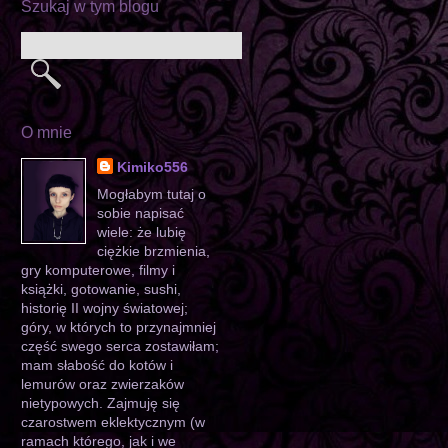
Szukaj w tym blogu
O mnie
Kimiko556
Mogłabym tutaj o
sobie napisać
wiele: że lubię
ciężkie brzmienia,
gry komputerowe, filmy i
książki, gotowanie, sushi,
historię II wojny światowej;
góry, w których to przynajmniej
część swego serca zostawiłam;
mam słabość do kotów i
lemurów oraz zwierzaków
nietypowych. Zajmuję się
czarostwem eklektycznym (w
ramach którego, jak i we