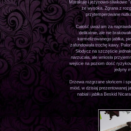
Marakuję i jeżynowo-śliwkowe "c
że wysoka. Zgrana z rozg
przytemperowane nutką 
Całość uważam za naprawdę 
delikatnie, ale nie brakowa
karmelizowanego jabłka, pi
zafundowała trochę kawy. Palona
Słodycz na szczęście jednak
narzucała, ale wniosła przyjem
wejście na poziom dość ryzykown
jedyny m
Drzewa rozgrzane słońcem i sp
miód, w dzisiaj prezentowanej 
nabiał i jabłka Beskid Nicar