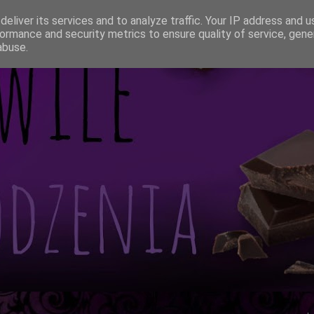
eliver its services and to analyze traffic. Your IP address and 
ormance and security metrics to ensure quality of service, gen
abuse.