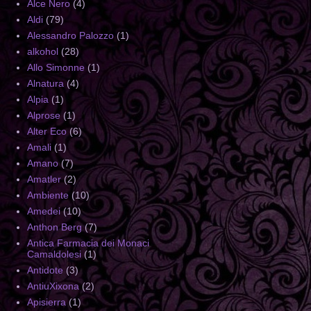
Alce Nero
(4)
Aldi
(79)
Alessandro Palozzo
(1)
alkohol
(28)
Allo Simonne
(1)
Alnatura
(4)
Alpia
(1)
Alprose
(1)
Alter Eco
(6)
Amali
(1)
Amano
(7)
Amatler
(2)
Ambiente
(10)
Amedei
(10)
Anthon Berg
(7)
Antica Farmacia dei Monaci
Camaldolesi
(1)
Antidote
(3)
AntiuXixona
(2)
Apisierra
(1)