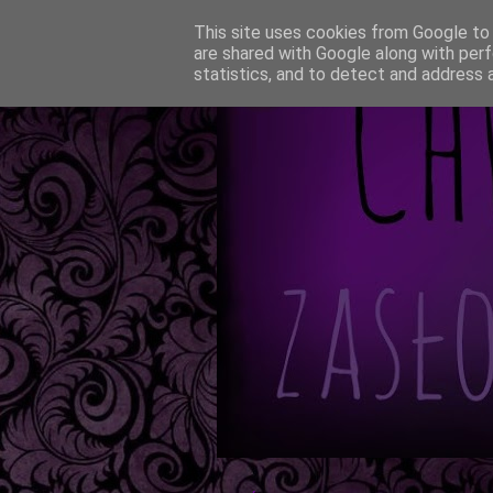
This site uses cookies from Google to d
are shared with Google along with perf
statistics, and to detect and address 