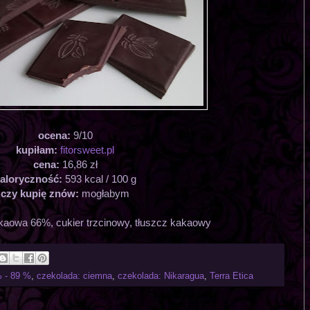
ocena:
9/10
kupiłam:
fitorsweet.pl
cena:
16,86 zł
aloryczność:
593 kcal / 100 g
czy kupię znów:
mogłabym
kaowa 66%, cukier trzcinowy, tłuszcz kakaowy
 - 89 %
,
czekolada: ciemna
,
czekolada: Nikaragua
,
Terra Etica