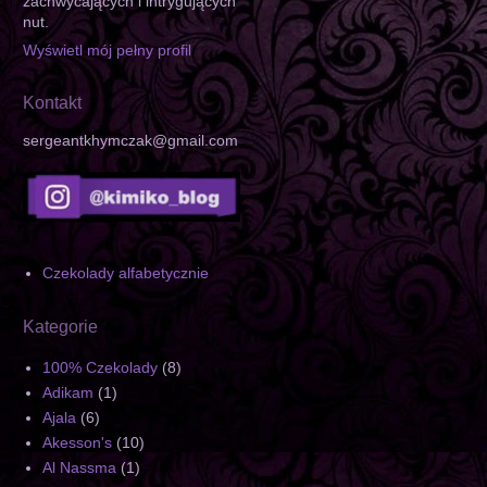
zachwycających i intrygujących
nut.
Wyświetl mój pełny profil
Kontakt
sergeantkhymczak@gmail.com
Czekolady alfabetycznie
Kategorie
100% Czekolady
(8)
Adikam
(1)
Ajala
(6)
Akesson's
(10)
Al Nassma
(1)