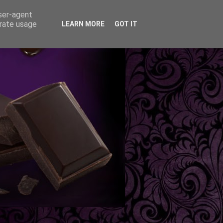
user-agent
erate usage
LEARN MORE
GOT IT