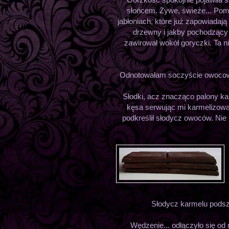
słońcem. Żywe, świeże... Pom
jabłoniach, które już zapowiadaj
drzewny i jakby pochodzący
zawirował wokół goryczki. Ta n
Odnotowałam soczyście owocową 
Słodki, acz znacząco palony kar
kęsa serwując mi karmelizowa
podkreślił słodycz owoców. Nie b
Słodycz karmelu podsze
Wędzenie... odłączyło się od