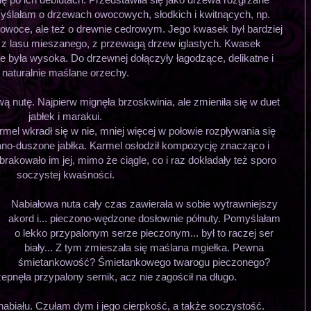
yślałam o drzewach owocowych, słodkich i kwitnących, np.
ą owoce, ale też o drewnie cedrowym. Jego kwasek był bardziej
 z lasu mieszanego, z przewagą drzew iglastych. Kwasek
ie była wysoka. Do drzewnej dołączyły łagodzące, delikatne i
naturalnie maślane orzechy.
nutę. Najpierw mignęła brzoskwinia, ale zmieniła się w duet
jabłek i marakui.
mel wkradł się w nie, mniej więcej w połowie rozpływania się
no-duszone jabłka. Karmel osłodził kompozycję znacząco i
rakowało im jej, mimo że ciągle, co i raz dokładały też sporo
soczystej kwaśności.
Nabiałowa nuta cały czas zawierała w sobie wytrawniejszy
akord i... pieczono-wędzone dosłownie półnuty. Pomyślałam
o lekko przypalonym serze pieczonym... był to raczej ser
biały... Z tym zmieszała się maślana mgiełka. Pewna
śmietankowość? Śmietankowego twarogu pieczonego?
pnęła przypalony sernik, acz nie zagościł na długo.
 nabiału. Czułam dym i jego cierpkość, a także soczystość.