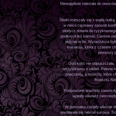
Niewątpliwie należała do owoców
Śliwki mieszały się z wątłą nutką 
w nieco ciężkawy sposób konfi
słodycz dotarła do ryzykowneg
podkręcił też karmel. Ciemne 
jedynie w tle. Wyrazistsza by
marakuja, która z czasem c
pierwszy 
Gorzkość nie odpuszczała, 
wszystkiemu z oddali. Palona nu
znaczeniu, a orzechy, które c
fistaszki. N
Podprażone arachidy zawrócił
wplotły również ciemnozło
W posmaku zostały właśnie dr
wydawała się niemal surowa. Tr