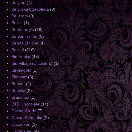
Belgian
(7)
Belgijska Czekolada
(3)
Bellarom
(9)
Belvie
(1)
Ben&Jerry's
(18)
Benjamissimo
(5)
Benns Ethicoa
(4)
Beskid
(116)
Biedronka
(48)
Bio Village (E.Leclerc)
(1)
Birkengold
(1)
Blanxart
(8)
Bonnat
(2)
Bonvita
(2)
Brainmax
(1)
BTB Chocolate
(14)
Cacao Crudo
(7)
Cacao Sampaka
(2)
Cacaoken
(1)
Cacaosuyo
(4)