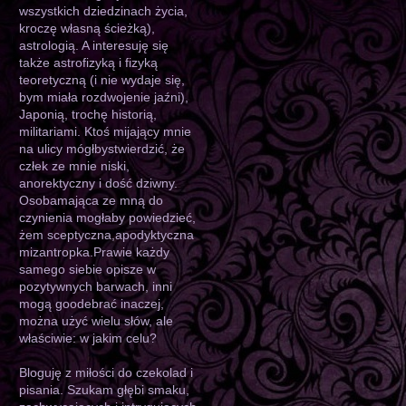
wszystkich dziedzinach życia,
kroczę własną ścieżką),
astrologią. A interesuję się
także astrofizyką i fizyką
teoretyczną (i nie wydaje się,
bym miała rozdwojenie jaźni),
Japonią, trochę historią,
militariami. Ktoś mijający mnie
na ulicy mógłbystwierdzić, że
człek ze mnie niski,
anorektyczny i dość dziwny.
Osobamająca ze mną do
czynienia mogłaby powiedzieć,
żem sceptyczna,apodyktyczna
mizantropka.Prawie każdy
samego siebie opisze w
pozytywnych barwach, inni
mogą goodebrać inaczej,
można użyć wielu słów, ale
właściwie: w jakim celu?
Bloguję z miłości do czekolad i
pisania. Szukam głębi smaku,