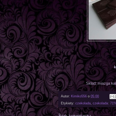
k
Skład: miazga ka
Autor:
Kimiko556
o
05:00
Etykiety:
czekolada
,
czekolada: 71%