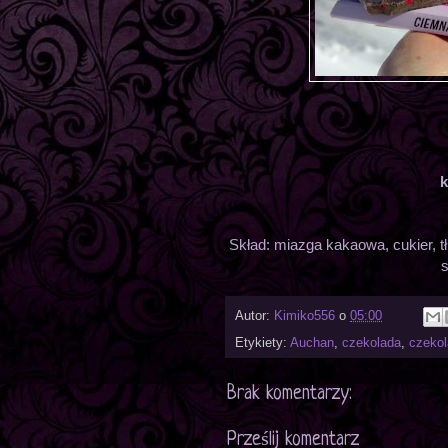
k
Skład: miazga kakaowa, cukier, t
s
Autor:
Kimiko556
o
05:00
Etykiety:
Auchan
,
czekolada
,
czeko
Brak komentarzy:
Prześlij komentarz