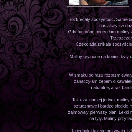
rozkręcały soczystość. Same b
nasiąkały i w du
Gdy na próbę pogryzłam maliny wc
Trzeszczały
Czekolada znikała soczyście,
Maliny gryzione na koniec były
W smaku od razu rozbrzmiewały 
zahaczyłam zębem o kawałek
naturalne, a raz bard
Tak czy inaczej jednak maliny
sztucznawe i bardzo słodkie 
zajmowały pierwszy plan. Lekki
na tyły. Maliny przytł
Ta jednak i tak się odzywała, t