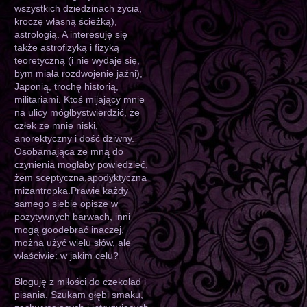
wszystkich dziedzinach życia,
kroczę własną ścieżką),
astrologią. A interesuję się
także astrofizyką i fizyką
teoretyczną (i nie wydaje się,
bym miała rozdwojenie jaźni),
Japonią, trochę historią,
militariami. Ktoś mijający mnie
na ulicy mógłbystwierdzić, że
człek ze mnie niski,
anorektyczny i dość dziwny.
Osobamająca ze mną do
czynienia mogłaby powiedzieć,
żem sceptyczna,apodyktyczna
mizantropka.Prawie każdy
samego siebie opisze w
pozytywnych barwach, inni
mogą goodebrać inaczej,
można użyć wielu słów, ale
właściwie: w jakim celu?
Bloguję z miłości do czekolad i
pisania. Szukam głębi smaku,