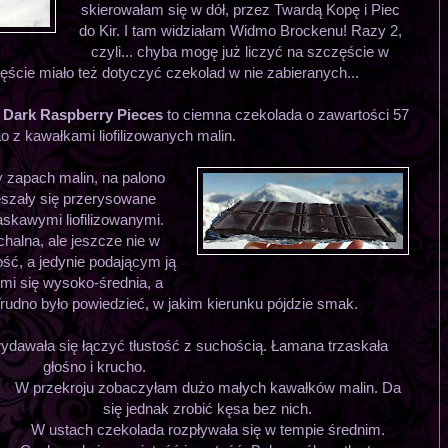
skierowałam się w dół, przez Twardą Kopę i Piec
do Kir. I tam widziałam Widmo Brockenu! Razy 2,
czyli... chyba mogę już liczyć na szczęście w
ęście miało też dotyczyć czekolad w nie zabieranych...
 Dark Raspberry Pieces
to ciemna czekolada o zawartości 57
 z kawałkami liofilizowanych malin.
y zapach malin, na palono
eszały się przerysowane
skawymi liofilizowanymi.
chalna, ale jeszcze nie w
ć, a jedynie podającym ją
mi się wysoko-średnia, a
rudno było powiedzieć, w jakim kierunku pójdzie smak.
ydawała się łączyć tłustość z suchością. Łamana trzaskała
głośno i krucho.
W przekroju zobaczyłam dużo małych kawałków malin. Da
się jednak zrobić kęsa bez nich.
W ustach czekolada rozpływała się w tempie średnim.