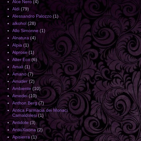
Alce Nero
(4)
Aldi
(79)
Alessandro Palozzo
(1)
alkohol
(28)
Allo Simonne
(1)
Alnatura
(4)
Alpia
(1)
Alprose
(1)
Alter Eco
(6)
Amali
(1)
Amano
(7)
Amatler
(2)
Ambiente
(10)
Amedei
(10)
Anthon Berg
(7)
Antica Farmacia dei Monaci
Camaldolesi
(1)
Antidote
(3)
AntiuXixona
(2)
Apisierra
(1)