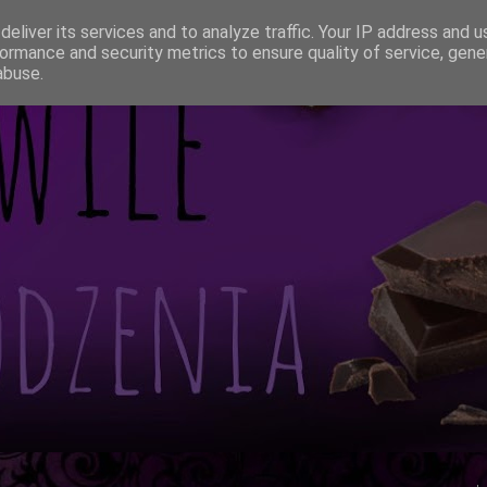
eliver its services and to analyze traffic. Your IP address and 
ormance and security metrics to ensure quality of service, gen
abuse.