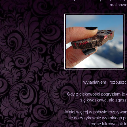
malinowe
wyłanianiem i rozpusz
Gdy z ciekawości pogryzłam je
się kwaskawe, ale zgasz
Mniej więcej w połowie rozpływan
się do ryzykownie wysokiego po
trochę lukrowa jak l