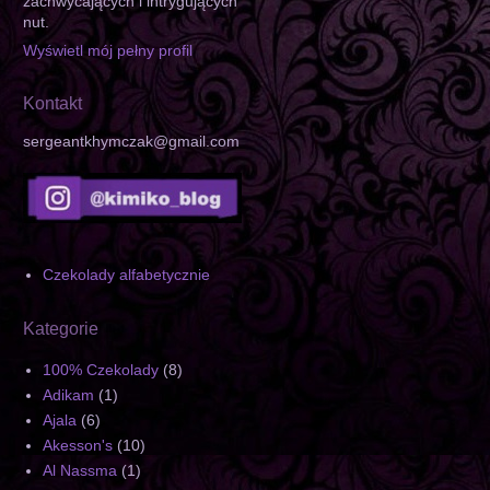
zachwycających i intrygujących
nut.
Wyświetl mój pełny profil
Kontakt
sergeantkhymczak@gmail.com
Czekolady alfabetycznie
Kategorie
100% Czekolady
(8)
Adikam
(1)
Ajala
(6)
Akesson's
(10)
Al Nassma
(1)