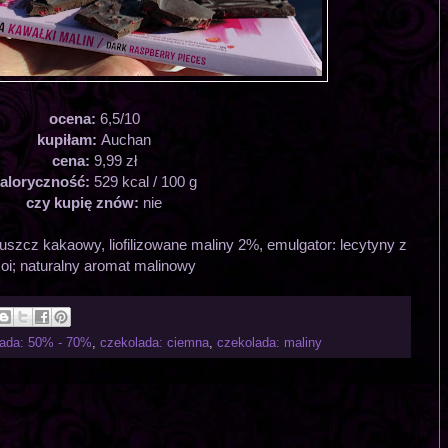
ocena:
6,5/10
kupiłam:
Auchan
cena:
9,99 zł
aloryczność:
529 kcal / 100 g
czy kupię znów:
nie
łuszcz kakaowy, liofilizowane maliny 2%, emulgator: lecytyny z
oi; naturalny aromat malinowy
lada: 50% - 70%
,
czekolada: ciemna
,
czekolada: maliny