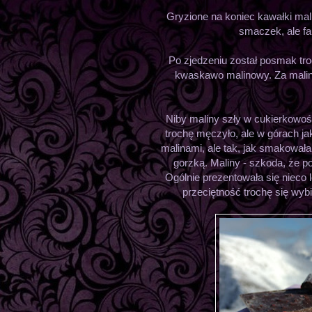
Gryzione na koniec kawałki mal
smaczek, ale fa
Po zjedzeniu został posmak tr
kwaskawo malinowy. Za malin
Niby maliny szły w cukierkowość
trochę męczyło, ale w górach ja
malinami, ale tak, jak smakowała,
gorzką. Maliny - szkoda, że p
Ogólnie prezentowała się nieco l
przeciętność trochę się wybi