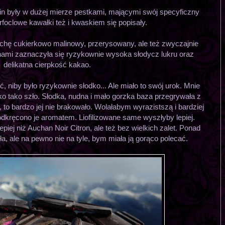
in były w dużej mierze pestkami, mającymi swój specyficzny
rfoclowe kawałki też i kwaskiem się popisały.
ochę cukierkowo malinowy, przerysowany, ale też zwyczajnie
ami zaznaczyła się ryzykownie wysoka słodycz lukru oraz
delikatna cierpkość kakao.
, niby było ryzykownie słodko... Ale miało to swój urok. Mnie
ko tako szło. Słodka, nudna i mało gorzka baza przegrywała z
 to bardzo jej nie brakowało. Wolałabym wyrazistszą i bardziej
odkręcono je aromatem. Liofilizowane same wyszłyby lepiej.
epiej niż Auchan Noir Citron, ale też bez wielkich zalet. Ponad
ła, ale na pewno nie na tyle, bym miała ją gorąco polecać.