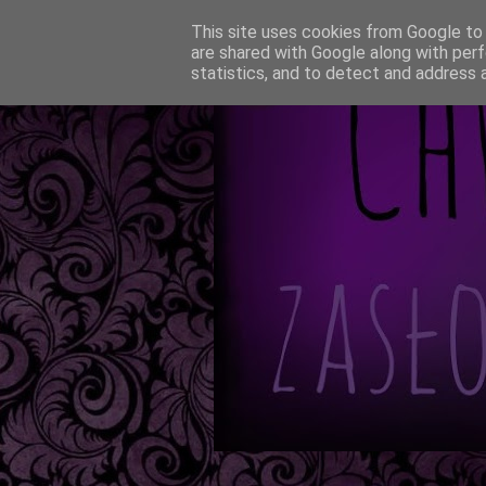
This site uses cookies from Google to d
are shared with Google along with perf
statistics, and to detect and address 