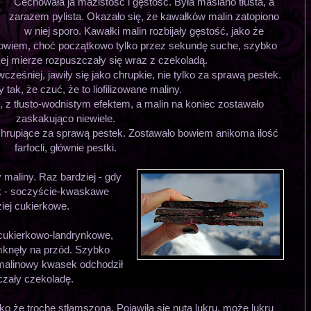
Cechowała ja mazistość i gęstość. Była maślano tłusta, a
zarazem pylista. Okazało się, że kawałków malin zatopiono
w niej sporo. Kawałki malin rozbijały gęstość, jako że
owiem, choć początkowo tylko przez sekundę suche, szybko
żej mierze rozpuszczały się wraz z czekoladą.
ześniej, jawiły się jako chrupkie, nie tylko za sprawą pestek.
 tak, że czuć, że to liofilizowane maliny.
 z tłusto-wodnistym efektem, a malin na koniec zostawało
zaskakująco niewiele.
 chrupiące za sprawą pestek. Zostawało bowiem anikoma ilość
farfocli, głównie pestki.
maliny. Raz bardziej - gdy
 - soczyście-kwaskawe
ziej cukierkowe.
 cukierkowo-landrynkowe,
mknęły na przód. Szybko
 malinowy kwasek odchodził
aczały czekoladę.
ylko że trochę stłamszona. Pojawiła się nuta lukru, może lukru