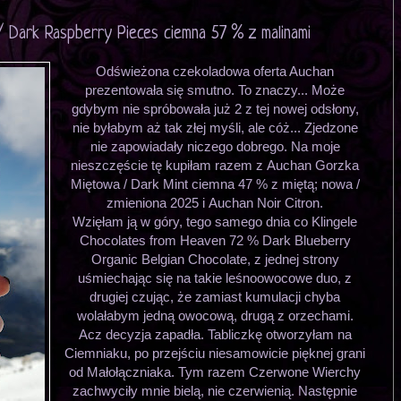
/ Dark Raspberry Pieces ciemna 57 % z malinami
Odświeżona czekoladowa oferta Auchan
prezentowała się smutno. To znaczy... Może
gdybym nie spróbowała już 2 z tej nowej odsłony,
nie byłabym aż tak złej myśli, ale cóż... Zjedzone
nie zapowiadały niczego dobrego. Na moje
nieszczęście tę kupiłam razem z Auchan Gorzka
Miętowa / Dark Mint ciemna 47 % z miętą; nowa /
zmieniona 2025 i Auchan Noir Citron.
Wzięłam ją w góry, tego samego dnia co Klingele
Chocolates from Heaven 72 % Dark Blueberry
Organic Belgian Chocolate, z jednej strony
uśmiechając się na takie leśnoowocowe duo, z
drugiej czując, że zamiast kumulacji chyba
wolałabym jedną owocową, drugą z orzechami.
Acz decyzja zapadła. Tabliczkę otworzyłam na
Ciemniaku, po przejściu niesamowicie pięknej grani
od Małołączniaka. Tym razem Czerwone Wierchy
zachwyciły mnie bielą, nie czerwienią. Następnie