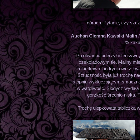
górach. Pytanie, czy szcz
Auchan Ciemna Kawałki Malin /
% kakao
Po otwarciu uderzył intensywn
czekoladowym tle. Maliny mi
cukierkowo-landrynkowe z kwa
Sztuczność była już trochę na
stopniu wykluczającym smacznoś
w wątpliwość. Słodycz wydała 
gorzkość średnio-niska. T
Trochę ulepkowata tabliczka w