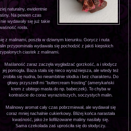
iej naturalny, ewidentnie
kwaśny. Na pewien czas
nie wydawały się już takie
waśność rosła.
ię z malinami, poszła w dziwnym kierunku. Gorycz i nuta
alin przypominała wydawała się pochodzić z jakiś kiepskich
zypalonych ciastek z malinami.
Maślaność zaraz zaczęła wygładzać gorzkość, a i słodycz
jej pomogła. Baza stała się nieco wyraźniejsza, ale wtedy też
zrobiła się nudna, bo nieambitnie słodka i bez charakteru. Do
głowy przyszedł mi "buttercream frosting" (amerykański
krem z ubitego masła do np. babeczek). To chyba w
kontraście do coraz wyrazistszych, soczystych malin.
Malinowy aromat cały czas pobrzmiewał, ale wydawał się
coraz mniej nachalnie cukierkowy. Bliżej końca narastała
kwaśność, jako że liofilizowane maliny nasilały się.
Sama czekolada zaś uprościła się do słodyczy.