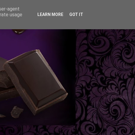
user-agent
erate usage
LEARN MORE
GOT IT