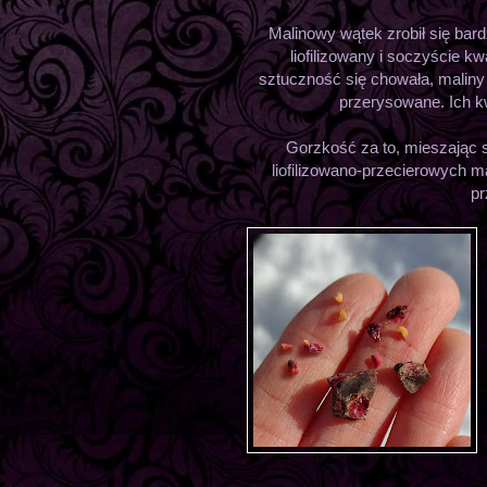
Malinowy wątek zrobił się bardz
liofilizowany i soczyście 
sztuczność się chowała, maliny 
przerysowane. Ich k
Gorzkość za to, mieszając s
liofilizowano-przecierowych m
pr