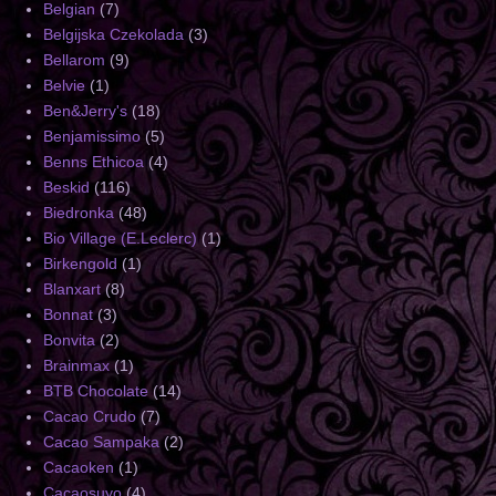
Belgian
(7)
Belgijska Czekolada
(3)
Bellarom
(9)
Belvie
(1)
Ben&Jerry's
(18)
Benjamissimo
(5)
Benns Ethicoa
(4)
Beskid
(116)
Biedronka
(48)
Bio Village (E.Leclerc)
(1)
Birkengold
(1)
Blanxart
(8)
Bonnat
(3)
Bonvita
(2)
Brainmax
(1)
BTB Chocolate
(14)
Cacao Crudo
(7)
Cacao Sampaka
(2)
Cacaoken
(1)
Cacaosuyo
(4)