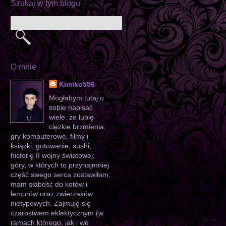
Szukaj w tym blogu
O mnie
Kimiko556
Mogłabym tutaj o
sobie napisać
wiele: że lubię
ciężkie brzmienia,
gry komputerowe, filmy i
książki, gotowanie, sushi,
historię II wojny światowej;
góry, w których to przynajmniej
część swego serca zostawiłam;
mam słabość do kotów i
lemurów oraz zwierzaków
nietypowych. Zajmuję się
czarostwem eklektycznym (w
ramach którego, jak i we