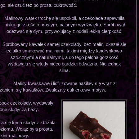
go, ale czuć też po prostu cukrowość.
Malinowy wątek trochę się uspokoił, a czekolada zapewniła
niską gorzkość o prostym, palonym wydźwięku. Spróbował
odezwać się dym, przywołujący z oddali lekką cierpkość.
Spróbowany kawałek samej czekolady, bez malin, okazał się
leciutko smakować malinami, takimi między landrynkowo-
sztucznymi a naturalnymi, a do tego palona gorzkość
wydawała się wtedy nieco bardziej odważna. Nie jednak
silna.
Maliny kwaskawe i liofilizowane nasilały się wraz z
czaniem się kawałków. Zwalczały cukierkowy motyw.
 obok czekolady, wydawały
one słodyczą bazy.
ia się kęsa słodycz zbliżała
ziomu. Wciąż była prosta,
ukier malinowy.