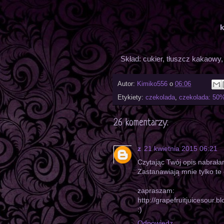
k
Skład: cukier, tłuszcz kakaowy,
Autor:
Kimiko556
o
06:06
Etykiety:
czekolada
,
czekolada: 50
26 komentarzy:
z
21 kwietnia 2015 06:21
Czytając Twój opis nabrał
Zastanawiają mnie tylko te 
zapraszam:
http://grapefruitjuicesour.
:)
Odpowiedz