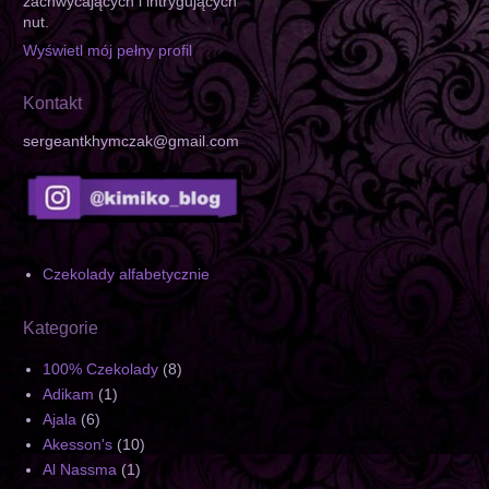
zachwycających i intrygujących
nut.
Wyświetl mój pełny profil
Kontakt
sergeantkhymczak@gmail.com
Czekolady alfabetycznie
Kategorie
100% Czekolady
(8)
Adikam
(1)
Ajala
(6)
Akesson's
(10)
Al Nassma
(1)