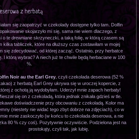
 deserowa z herbatą
ałam się zaopatrzyć w czekolady dostępne tylko tam. Dolfin
 opakowanie skojarzyło mi się, sama nie wiem dlaczego, z
 o te drewniane skrzyneczki, a taką folię, w którą czasem są
kilka tabliczek, które na dłuższy czas zostawiłam w mojej
am się zdecydować, od której zacząć. Ostatnio, przy herbatce
. I którą wybrać? A niech już te chwile będą herbaciane w 100
%.
lfin Noir au the Earl Grey
, czyli czekolada deserowa (52 %
kakao) z herbatą Earl Grey ukrywa się w uroczej kopercie, z
której z ochotą ją wydobyłam. Uderzył mnie zapach herbaty!
ieszał się on z czekoladą, która jednak znikała gdzieś w tle.
ekawe doświadczenie przy obcowaniu z czekoladą. Kolor ma
emny (niestety nie widać tego zbyt dobrze na zdjęciach), co w
mie mnie zaskoczyło (w końcu to czekolada deserowa, a nie
zka 80 % czy coś). Pozytywnie oczywiście. Podzielona jest na
prostokąty, czyli tak, jak lubię.