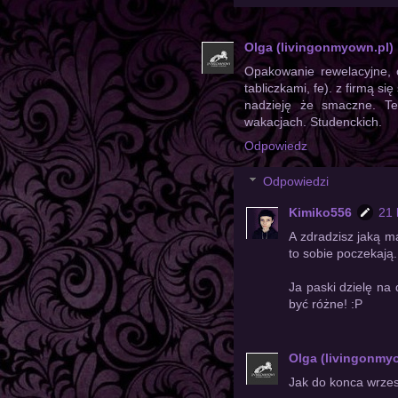
Olga (livingonmyown.pl)
Opakowanie rewelacyjne, c
tabliczkami, fe). z firmą 
nadzieję że smaczne. Te
wakacjach. Studenckich.
Odpowiedz
Odpowiedzi
Kimiko556
21 
A zdradzisz jaką m
to sobie poczekają.
Ja paski dzielę na
być różne! :P
Olga (livingonmy
Jak do konca wrzesn