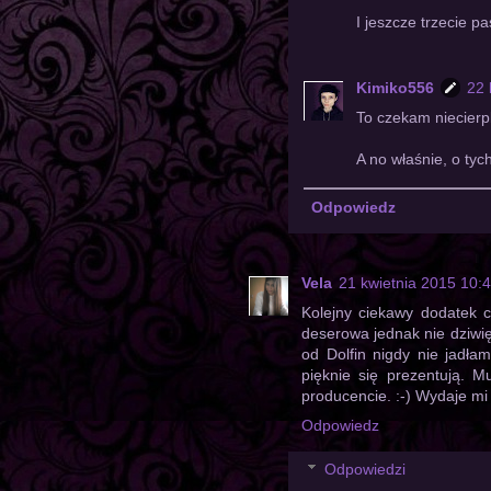
I jeszcze trzecie p
Kimiko556
22 
To czekam niecierpl
A no właśnie, o ty
Odpowiedz
Vela
21 kwietnia 2015 10:
Kolejny ciekawy dodatek c
deserowa jednak nie dziwię
od Dolfin nigdy nie jadł
pięknie się prezentują. M
producencie. :-) Wydaje mi
Odpowiedz
Odpowiedzi