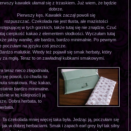
erwszy kawałek ułamał się z trzaskiem. Już wiem, że będzie
dobrze.
Pierwszy kęs. Kawałek zaczął powoli się
rozpuszczać. Czekolada nie jest tłusta, ale mazistości
stępującej w tych gorzkich, także tutaj się nie znajdzie. Czuć
utaj cierpkość kakao z elementem słodkości. Wyczułam tutaj
kże jakby wanilię, ale bardzo, bardzo minimalnie. Po pewnym
e poczułam na języku coś jeszcze.
Bardzo malutkie. Wtedy też pojawił się smak herbaty, który
by za mgłą. Teraz to on zawładnął kubkami smakowymi.
a teraz nieco złagodniała,
się powoli, co chwila na
 nuta smakowa. Raz kakao,
ostatnie bardzo minimalne.
nie w tej kolejności) ją
sze. Dobra herbata, to
herbata.
Ta czekolada mniej więcej taka była. Jedząc ją, poczułam się
jak w dobrej herbaciarni. Smak i zapach earl grey był tak silny