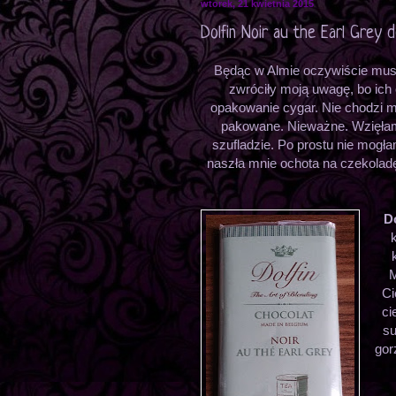
wtorek, 21 kwietnia 2015
Dolfin Noir au the Earl Grey
Będąc w Almie oczywiście musi
zwróciły moją uwagę, bo ich
opakowanie cygar. Nie chodzi mi
pakowane. Nieważne. Wzięłam 
szufladzie. Po prostu nie mogł
naszła mnie ochota na czekoladę
Do
M
Ci
ci
su
gor