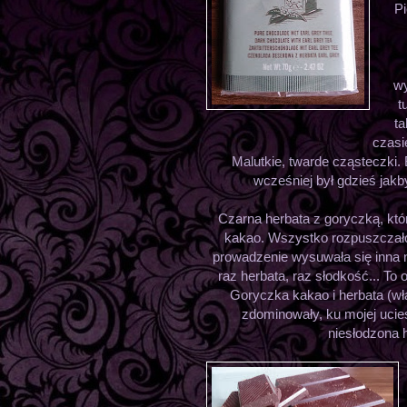
Pi
wy
t
ta
czasi
Malutkie, twarde cząsteczki. 
wcześniej był gdzieś jak
Czarna herbata z goryczką, któr
kakao. Wszystko rozpuszczało 
prowadzenie wysuwała się inna
raz herbata, raz słodkość... To 
Goryczka kakao i herbata (właś
zdominowały, ku mojej ucie
niesłodzona 