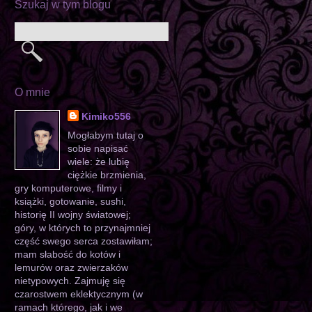
Szukaj w tym blogu
O mnie
Kimiko556
Mogłabym tutaj o
sobie napisać
wiele: że lubię
ciężkie brzmienia,
gry komputerowe, filmy i
książki, gotowanie, sushi,
historię II wojny światowej;
góry, w których to przynajmniej
część swego serca zostawiłam;
mam słabość do kotów i
lemurów oraz zwierzaków
nietypowych. Zajmuję się
czarostwem eklektycznym (w
ramach którego, jak i we