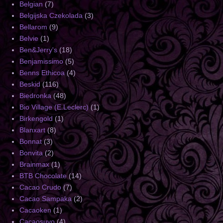
Belgian
(7)
Belgijska Czekolada
(3)
Bellarom
(9)
Belvie
(1)
Ben&Jerry's
(18)
Benjamissimo
(5)
Benns Ethicoa
(4)
Beskid
(116)
Biedronka
(48)
Bio Village (E.Leclerc)
(1)
Birkengold
(1)
Blanxart
(8)
Bonnat
(3)
Bonvita
(2)
Brainmax
(1)
BTB Chocolate
(14)
Cacao Crudo
(7)
Cacao Sampaka
(2)
Cacaoken
(1)
Cacaosuyo
(4)