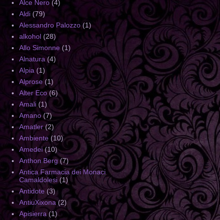
Alce Nero
(4)
Aldi
(79)
Alessandro Palozzo
(1)
alkohol
(28)
Allo Simonne
(1)
Alnatura
(4)
Alpia
(1)
Alprose
(1)
Alter Eco
(6)
Amali
(1)
Amano
(7)
Amatler
(2)
Ambiente
(10)
Amedei
(10)
Anthon Berg
(7)
Antica Farmacia dei Monaci
Camaldolesi
(1)
Antidote
(3)
AntiuXixona
(2)
Apisierra
(1)