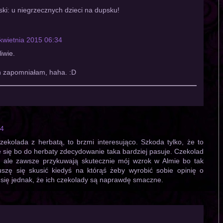
aski: u niegrzecznych dzieci na dupsku!
kwietnia 2015 06:34
iwie.
ch zapomniałam, haha. :D
44
zekolada z herbatą, to brzmi interesująco. Szkoda tylko, że to
 się bo do herbaty zdecydowanie taka bardziej pasuje. Czekolad
am ale zawsze przykuwają skutecznie mój wzrok w Almie bo tak
uszę się skusić kiedyś na którąś żeby wyrobić sobie opinię o
 się jednak, że ich czekolady są naprawdę smaczne.