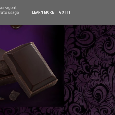
user-agent
erate usage
LEARN MORE
GOT IT