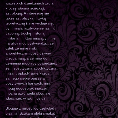
wszystkich dziedzinach życia,
kroczę własną ścieżką),
astrologią. A interesuję się
także astrofizyką i fizyką
teoretyczną (i nie wydaje się,
bym miała rozdwojenie jaźni),
Japonią, trochę historią,
militariami. Ktoś mijający mnie
na ulicy mógłbystwierdzić, że
człek ze mnie niski,
anorektyczny i dość dziwny.
Osobamająca ze mną do
czynienia mogłaby powiedzieć,
żem sceptyczna,apodyktyczna
mizantropka.Prawie każdy
samego siebie opisze w
pozytywnych barwach, inni
mogą goodebrać inaczej,
można użyć wielu słów, ale
właściwie: w jakim celu?
Bloguję z miłości do czekolad i
pisania. Szukam głębi smaku,