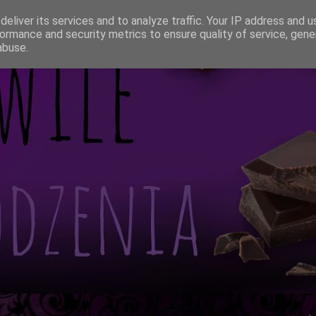
eliver its services and to analyze traffic. Your IP address and 
ormance and security metrics to ensure quality of service, gen
abuse.