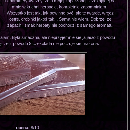
i charakterystyczny, że o mojej zaparzonej i czekającej na
mnie w kuchni herbacie, kompletnie zapomniałam.
Wszystko jest tak, jak powinno być, ale te twarde, wręcz
ostre, drobinki jakoś tak... Sama nie wiem. Dobrze, że
zapach i smak herbaty nie pochodzi z samego aromatu.
ałam. Była smaczna, ale nieprzyjemnie się ją jadło z powodu
, że z powodu 8 czekolada nie poczuje się urażona.
ocena:
8/10