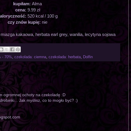
kupiłam:
Alma
cena:
9.99 zł
aloryczność:
520 kcal / 100 g
czy znów kupię:
nie
 miazga kakaowa, herbata earl grey, wanilia, lecytyna sojowa
% - 70%
,
czekolada: ciemna
,
czekolada: herbata
,
Dolfin
am ogromnej ochoty na czekoladę :D
drobinki... Jak myślisz, co to mogło być? :)
blogspot.com