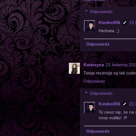
Odpowiedzi
Kimiko556
21 
Herbata. ;)
Odpowiedz
Katarzyna
21 kwietnia 20
Twoje recenzje są tak cud
Odpowiedz
Odpowiedzi
Kimiko556
21 
To ciesz się, że na
mnie mdliło! :P
Odpowiedz