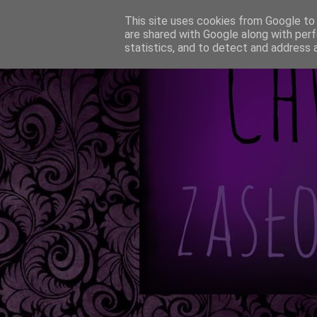
This site uses cookies from Google to d
are shared with Google along with perf
statistics, and to detect and address 