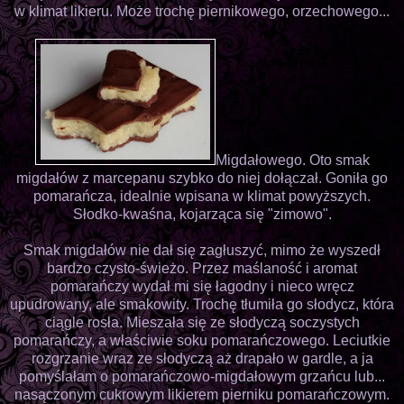
w klimat likieru. Może trochę piernikowego, orzechowego...
Migdałowego. Oto smak
migdałów z marcepanu szybko do niej dołączał. Goniła go
pomarańcza, idealnie wpisana w klimat powyższych.
Słodko-kwaśna, kojarząca się "zimowo".
Smak migdałów nie dał się zagłuszyć, mimo że wyszedł
bardzo czysto-świeżo. Przez maślaność i aromat
pomarańczy wydał mi się łagodny i nieco wręcz
upudrowany, ale smakowity. Trochę tłumiła go słodycz, która
ciągle rosła. Mieszała się ze słodyczą soczystych
pomarańczy, a właściwie soku pomarańczowego. Leciutkie
rozgrzanie wraz ze słodyczą aż drapało w gardle, a ja
pomyślałam o pomarańczowo-migdałowym grzańcu lub...
nasączonym cukrowym likierem pierniku pomarańczowym.