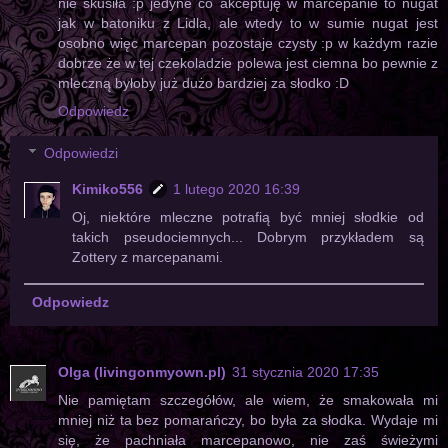
nie skusiła :p jedyne co akceptuję w marcepanie to nugat
jak w batoniku z Lidla, ale wtedy to w sumie nugat jest
osobno więc marcepan pozostaje czysty :p w każdym razie
dobrze że w tej czekoladzie polewa jest ciemna bo pewnie z
mleczną byłoby już dużo bardziej za słodko :D
Odpowiedz
Odpowiedzi
Kimiko556
1 lutego 2020 16:39
Oj, niektóre mleczne potrafią być mniej słodkie od
takich pseudociemnych... Dobrym przykładem są
Zottery z marcepanami.
Odpowiedz
Olga (livingonmyown.pl)
31 stycznia 2020 17:35
Nie pamiętam szczegółów, ale wiem, że smakowała mi
mniej niż ta bez pomarańczy, bo była za słodka. Wydaje mi
się, że pachniała marcepanowo, nie zaś świeżymi