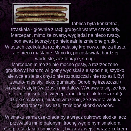
Tablica była konkretna,
trzaskała - głównie z racji grubych warstw czekolady.
Marcepan, mimo że zwarty, wyglądał na nieco rwący,
ponieważ tworzyły go nieidealnie zmielone grudki.
W ustach czekolada rozpływała się kremowo, nie za tłusto,
ale nieco maślanie. Mimo to, pozostawiała bardziej
wodniste, acz lepiące, smugi.
Marcepan mimo że nie mocno gęsty, a rozrzedzono-
grudkowy i bardzo wilgotny wyciskał się spod niej szybko,
ale wcale się tak chyżo nie rozpuszczał / nie rozłaził. Był
zwarto-mięsisty, lekko gumiasty. Odrobinę trzeszczał /
skrzypiał dzięki świeżości migdałów. Wydawało się, że leje
się z niego sok. Co więcej, z racji tego, jak trzeszczał (i
dzięki smakowi), miałam wrażenie, że zawiera włókna
pomarańczy i świeże, zmielone skórki owoców.
W smaku sama czekolada była wręcz cukrowo słodka, acz
przywitała mnie palonym, trochę węgielnym smakiem.
Cierpkość dała o sobie znać, by zaraz wejść wraz z cukrem