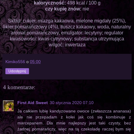
kaloryczność:
498 kcal / 100 g
czy kupię znów:
nie
Skład: cukier, miazga kakaowa, mielone migdały (25%),
likier pomarańczowy (4%), tłuszcz kakaowy, woda, naturalny
aromat pomarańczowy, emulgator: lecytyny; regulator
kwasowości: kwas cytrynowy; substancja utrzymująca
wilgoć: inwertaza
Kimiko556
o
05:00
Udostępnij
4 komentarze:
First Aid Sweet
30 stycznia 2020 07:10
Ja całkiem lubię kandyzowane owoce (zwłaszcza ananasa)
ale nie przepadam z kolei jak coś się kombinuje z
marcepanem. Dla mnie najlepszy jest taki czysty, bez
żadnej pomarańczy, więc na tą czekoladę raczej bym się