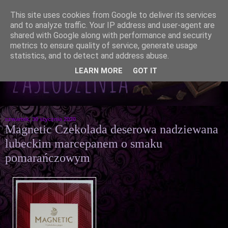
This site uses cookies from Google to deliver its services
and to analyze traffic. Your IP address and user-agent are
shared with Google along with performance and security
metrics to ensure quality of service, generate usage
statistics, and to detect and address abuse.
LEARN MORE
GOT IT
czwartek, 30 stycznia 2020
Magnetic Czekolada deserowa nadziewana
lubeckim marcepanem o smaku
pomarańczowym