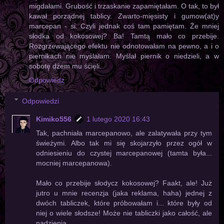
migdałami. Grubość i trzaskanie zapamiętałam. O tak, to był
kawał porządnej tablicy. Zwarto-mięsisty i gumow(at)y
marcepan - si. Czyli jednak coś tam pamiętam. Że mniej
słodka od kokosowej? Ba! Tamtą mało co przebije.
Rozgrzewającego efektu nie odnotowałam na pewno, a i o
piernikach nie myślałam. Myślał piernik o niedzieli, a w
sobotę dżem mu ścięli.
Odpowiedz
Odpowiedzi
Kimiko556
1 lutego 2020 16:43
Tak, pachniała marcepanowo, ale zalatywała przy tym
świeżymi. Albo tak mi się skojarzyło przez ogół w
odniesieniu do czystej marcepanowej (tamta była...
mocniej marcepanowa).
Mało co przebije słodycz kokosowej? Faakt, ale! Już
jutro u mnie recenzja (jaka reklama, haha) jednej z
dwóch tabliczek, które próbowałam i... które były od
niej o wiele słodsze! Może nie tabliczki jako całość, ale
nadzienia.