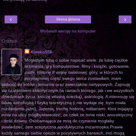
‹
›
Strona główna
Wyświetl wersję na komputer
O mnie
Kimiko556
Mogłabym tutaj o sobie napisać wiele: że lubię ciężkie
brzmienia, gry komputerowe, filmy i książki, gotowanie,
sushi, historię II wojny światowej; góry, w których to
przynajmniej część swego serca zostawiłam; mam
słabość do kotów i lemurów oraz zwierzaków nietypowych. Zajmuję
się czarostwem eklektycznym (w ramach którego, jak i we wszystkich
dziedzinach życia, kroczę własną ścieżką), astrologią. A interesuję się
także astrofizyką i fizyką teoretyczną (i nie wydaje się, bym miała
rozdwojenie jaźni), Japonią, trochę historią, militariami. Ktoś mijający
mnie na ulicy mógłbystwierdzić, że człek ze mnie niski, anorektyczny
i dość dziwny. Osobamająca ze mną do czynienia mogłaby
powiedzieć, żem sceptyczna,apodyktyczna mizantropka.Prawie
każdy samego siebie opisze w pozytywnych barwach, inni mogą