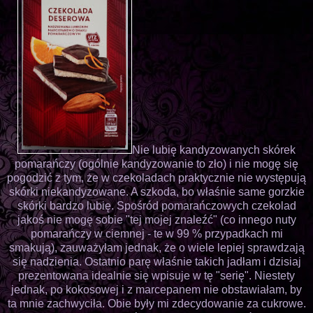
Nie lubię kandyzowanych skórek
pomarańczy (ogólnie kandyzowanie to zło) i nie mogę się
pogodzić z tym, że w czekoladach praktycznie nie występują
skórki niekandyzowane. A szkoda, bo właśnie same gorzkie
skórki bardzo lubię. Spośród pomarańczowych czekolad
jakoś nie mogę sobie "tej mojej znaleźć" (co innego nuty
pomarańczy w ciemnej - te w 99 % przypadkach mi
smakują), zauważyłam jednak, że o wiele lepiej sprawdzają
się nadzienia. Ostatnio parę właśnie takich jadłam i dzisiaj
prezentowana idealnie się wpisuje w tę "serię". Niestety
jednak, po kokosowej i z marcepanem nie obstawiałam, by
ta mnie zachwyciła. Obie były mi zdecydowanie za cukrowe.