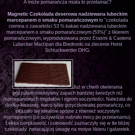
A może pomarańcza miała to przełamać?
Magnetic Czekolada deserowa nadziewana lubeckim
marcepanem o smaku pomarańczowym
to "czekolada
ciemna o zawartości 53 % kakao nadziewana lubeckim
marcepanem o smaku pomarańczowym (53%)" z likierem
pomarańczowym, wyprodukowana przez Erasmi & Castens
Lubecker Marzipan dla Biedronki na zlecenie Horst
Schluckwerder OHG.
Już w chwili otwierania
poczułam intensywny zapach bardziej świeżych niż
marcepanowych migdałów i ogrom soczystości. Należała do
słodko-kwaśnej, nieco tylko goryczkowatej pomarańczy, co
okazało się idealnie spójne z również soczystym
marcepanem (co oczywiście nabrało mocy po przełamaniu).
Lekka cierpkawość i cukrowość zaznaczyły się w tle bliżej
czekolady, zwracającej uwagę na motyw likieru / galaretek.