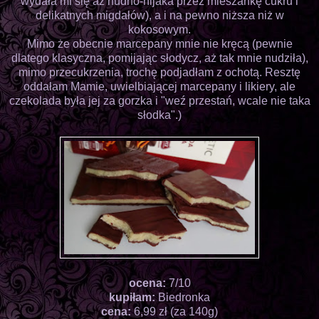
wydała mi się aż nudno-nijaka przez mieszankę cukru i
delikatnych migdałów), a i na pewno niższa niż w
kokosowym.
Mimo że obecnie marcepany mnie nie kręcą (pewnie
dlatego klasyczna, pomijając słodycz, aż tak mnie nudziła),
mimo przecukrzenia, trochę podjadłam z ochotą. Resztę
oddałam Mamie, uwielbiającej marcepany i likiery, ale
czekolada była jej za gorzka i "weź przestań, wcale nie taka
słodka".)
ocena:
7/10
kupiłam:
Biedronka
cena:
6,99 zł (za 140g)