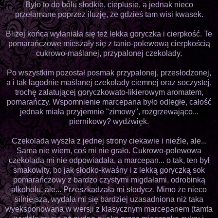
Było to do bólu słodkie, cieplusie, a jednak nieco
przełamane poprzez iluzję, że gdzieś tam wisi kwasek.
Bliżej końca wyłaniała się też lekka goryczka i cierpkość. Te
pomarańczowe mieszały się z tanio-polewową cierpkością
cukrowo-maślanej, przypalonej czekolady.
Po wszystkim pozostał posmak przypalonej, przesłodzonej,
a i tak łagodnie maślanej czekolady ciemnej oraz soczystej,
trochę zalatującej goryczkowato-likierowym aromatem,
pomarańczy. Wspomnienie marcepana było odległe, całość
jednak miała przyjemnie "zimowy", rozgrzewająco...
piernikowy? wydźwięk.
Czekolada wyszła z jednej strony ciekawie i nieźle, ale...
Sama nie wiem, coś mi nie grało. Cukrowo-polewowa
czekolada mi nie odpowiadała, a marcepan... o tak, ten był
smakowity, bo jak słodko-kwaśny i z lekką goryczką sok
pomarańczowy z bardzo czystymi migdałami, odrobinką
alkoholu, ale... Przeszkadzała mi słodycz. Mimo że nieco
silniejsza, wydała mi się bardziej uzasadniona niż taka
wyeksponowana w wersji z klasycznym marcepanem (tamta