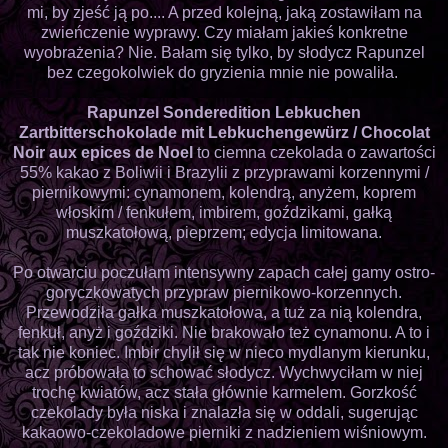
mi, by zjeść ją po.... A przed kolejną, jaką zostawiłam na
zwieńczenie wyprawy. Czy miałam jakieś konkretne
wyobrażenia? Nie. Bałam się tylko, by słodycz Rapunzel
bez czegokolwiek do gryzienia mnie nie powaliła.
Rapunzel Sonderedition Lebkuchen
Zartbitterschokolade mit Lebkuchengewürz / Chocolat
Noir aux epices de Noel
to ciemna czekolada o zawartości
55% kakao z Boliwii i Brazylii z przyprawami korzennymi /
piernikowymi: cynamonem, kolendrą, anyżem, koprem
włoskim / fenkułem, imbirem, goździkami, gałką
muszkatołową, pieprzem; edycja limitowana.
Po otwarciu poczułam intensywny zapach całej gamy ostro-
goryczkowatych przypraw piernikowo-korzennych.
Przewodziła gałka muszkatołowa, a tuż za nią kolendra,
fenkuł, anyż i goździki. Nie brakowało też cynamonu. A to i
tak nie koniec. Imbir chylił się w nieco mydlanym kierunku,
acz próbowała to schować słodycz. Wychwyciłam w niej
trochę kwiatów, acz stała głównie karmelem. Gorzkość
czekolady była niska i znalazła się w oddali, sugerując
kakaowo-czekoladowe pierniki z nadzieniem wiśniowym.