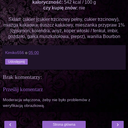
kaloryczność:
542 kcal / 100 g
czy kupię znów:
nie
Skład: cukier (cukier trzcinowy pełny, cukier trzcinowy),
miazga kakaowa, tłuszcz kakaowy, mieszanka przypraw 1%
(cynamon, kolendra, anyż, koper włoski / fenkuł, imbir,
goździki, gałka muszkatołowa, pieprz), wanilia Bourbon
Kimiko556
o
05:00
Udostępnij
Brak komentarzy:
Prześlij komentarz
Moderacja włączona, żeby nie było problemów z
weryfikacją obrazkową.
‹
›
Strona główna