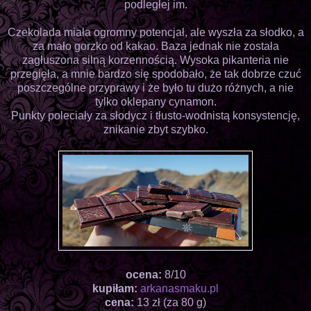
podległej im.
Czekolada miała ogromny potencjał, ale wyszła za słodko, a
za mało gorzko od kakao. Baza jednak nie została
zagłuszona silną korzennością. Wysoka pikanteria nie
przegięła, a mnie bardzo się spodobało, że tak dobrze czuć
poszczególne przyprawy i że było tu dużo różnych, a nie
tylko oklepany cynamon.
Punkty poleciały za słodycz i tłusto-wodnistą konsystencję,
znikanie zbyt szybko.
ocena:
8/10
kupiłam:
arkanasmaku.pl
cena:
13 zł (za 80 g)