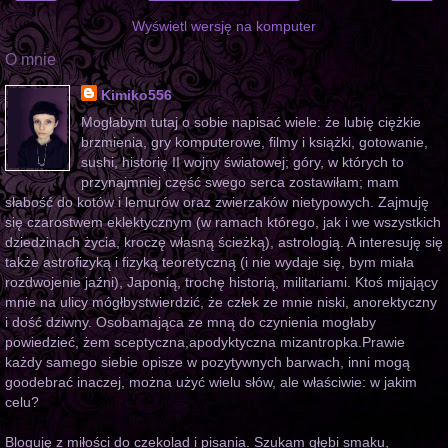
Wyświetl wersję na komputer
O mnie
Kimiko556
Mogłabym tutaj o sobie napisać wiele: że lubię ciężkie
brzmienia, gry komputerowe, filmy i książki, gotowanie,
sushi, historię II wojny światowej; góry, w których to
przynajmniej część swego serca zostawiłam; mam
słabość do kotów i lemurów oraz zwierzaków nietypowych. Zajmuję
się czarostwem eklektycznym (w ramach którego, jak i we wszystkich
dziedzinach życia, kroczę własną ścieżką), astrologią. A interesuję się
także astrofizyką i fizyką teoretyczną (i nie wydaje się, bym miała
rozdwojenie jaźni), Japonią, trochę historią, militariami. Ktoś mijający
mnie na ulicy mógłbystwierdzić, że człek ze mnie niski, anorektyczny
i dość dziwny. Osobamająca ze mną do czynienia mogłaby
powiedzieć, żem sceptyczna,apodyktyczna mizantropka.Prawie
każdy samego siebie opisze w pozytywnych barwach, inni mogą
goodebrać inaczej, można użyć wielu słów, ale właściwie: w jakim
celu?
Bloguję z miłości do czekolad i pisania. Szukam głębi smaku,