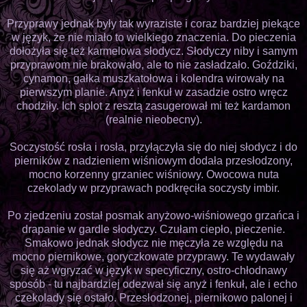
Przyprawy jednak były tak wyraziste i coraz bardziej piekące
w język, że nie miało to wielkiego znaczenia. Do pieczenia
dołożyła się też karmelowa słodycz. Słodyczy niby i samym
przyprawom nie brakowało, ale to nie zasładzało. Goździki,
cynamon, gałka muszkatołowa i kolendra wirowały na
pierwszym planie. Anyż i fenkuł w zasadzie ostro wręcz
chodziły. Ich splot z resztą zasugerował mi też kardamon
(realnie nieobecny).
Soczystość rosła i rosła, przyłączyła się do niej słodycz i do
pierników z nadzieniem wiśniowym dodała przesłodzony,
mocno korzenny grzaniec wiśniowy. Owocowa nuta
czekolady w przyprawach podkręciła soczysty imbir.
Po zjedzeniu został posmak anyżowo-wiśniowego grzańca i
drapanie w gardle słodyczy. Czułam ciepło, pieczenie.
Smakowo jednak słodycz nie męczyła ze względu na
mocno piernikowe, goryczkowate przyprawy. Te wydawały
się aż wgryzać w język w specyficzny, ostro-chłodnawy
sposób - tu najbardziej odezwał się anyż i fenkuł, ale i echo
czekolady się ostało. Przesłodzonej, piernikowo palonej i