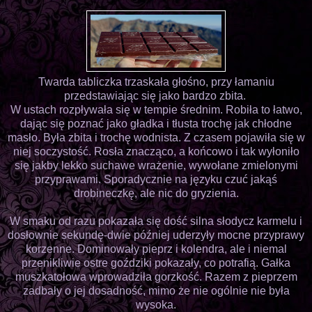
Twarda tabliczka trzaskała głośno, przy łamaniu
przedstawiając się jako bardzo zbita.
W ustach rozpływała się w tempie średnim. Robiła to łatwo,
dając się poznać jako gładka i tłusta trochę jak chłodne
masło. Była zbita i trochę wodnista. Z czasem pojawiła się w
niej soczystość. Rosła znacząco, a końcowo i tak wyłoniło
się jakby lekko suchawe wrażenie, wywołane zmielonymi
przyprawami. Sporadycznie na języku czuć jakąś
drobineczkę, ale nic do gryzienia.
W smaku od razu pokazała się dość silna słodycz karmelu i
dosłownie sekundę-dwie później uderzyły mocne przyprawy
korzenne. Dominowały pieprz i kolendra, ale i niemal
przenikliwie ostre goździki pokazały, co potrafią. Gałka
muszkatołowa wprowadziła gorzkość. Razem z pieprzem
zadbały o jej dosadność, mimo że nie ogólnie nie była
wysoka.