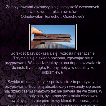
Za przyprawami zaznaczyła się soczystość czerwonych,
kwaskawo-cierpkich owoców.
Odnotowałam też echo... Orzechowe?
Gorzkość bazy pokazała się i wzrosła nieznacznie.
Trzymała się niskiego poziomu, zgrywając się z
przyprawami. W zasadzie jakby to ona dopasowywała się
do nich. Była uległa. Palony motyw w oddali tylko
pobrzmiewał.
Szybko rosnąca słodycz spotkała się z imperatywnymi
przyprawami. Trochę ją absorbowały i wysunęły się przed
nią, dzięki czemu smakowo tak nie dawała się we znaki. W
dodatku zadbały o to, by kompozycja miała ciężkawo-
poważny, pieprznie piernikowy klimat. Paloność, jaką
czułam, właśnie też wchodziła w taki mocno wypieczony