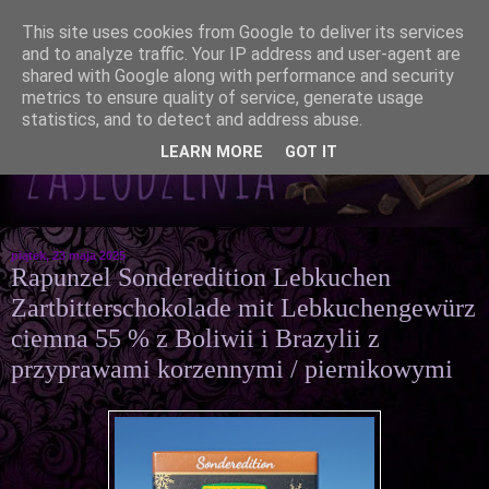
This site uses cookies from Google to deliver its services
and to analyze traffic. Your IP address and user-agent are
shared with Google along with performance and security
metrics to ensure quality of service, generate usage
statistics, and to detect and address abuse.
LEARN MORE
GOT IT
piątek, 23 maja 2025
Rapunzel Sonderedition Lebkuchen
Zartbitterschokolade mit Lebkuchengewürz
ciemna 55 % z Boliwii i Brazylii z
przyprawami korzennymi / piernikowymi