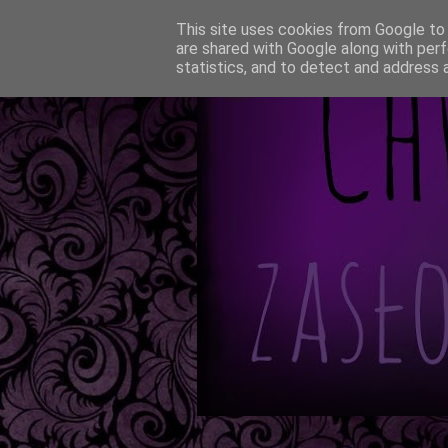
This site uses cookies from Google to d
are shared with Google along with perf
statistics, and to detect and address 