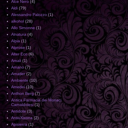
Alce Nero
(4)
Aldi
(79)
Alessandro Palozzo
(1)
alkohol
(28)
Allo Simonne
(1)
Alnatura
(4)
Alpia
(1)
Alprose
(1)
Alter Eco
(6)
Amali
(1)
Amano
(7)
Amatler
(2)
Ambiente
(10)
Amedei
(10)
Anthon Berg
(7)
Antica Farmacia dei Monaci
Camaldolesi
(1)
Antidote
(3)
AntiuXixona
(2)
Apisierra
(1)