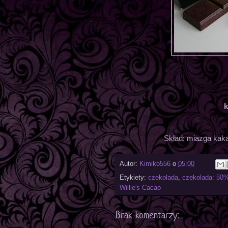
k
Skład: miazga kaka
Autor:
Kimiko556
o
05:00
Etykiety:
czekolada
,
czekolada: 50
Willie's Cacao
Brak komentarzy: