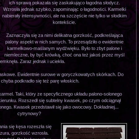
ich sprawą pokazała się zaskakująco łagodna słodycz.
Wzrosła jednak szybko, zapominając o łagodności. Karmelki
nabierały intensywności, ale na szczęście nie tylko w słodkim
kontekście.
Zaznaczyła się za nimi delikatna gorzkość, podkreślająca
palony aspekt w nich samych. To przesądziło o ewidentnie
karmelkowo-maślanym wydźwięku. Było to zbyt palone i
niemleczne, by być krówką, choć ona też jakoś przez myśl
emknęła. Zaraz jednak i uciekła.
laskowe. Ewidentnie surowe w goryczkowatych skórkach. Do
chyba podkradło się też parę włoskich.
armel. Taki, który ze specyficznego układu palono-solonego
ierunku. Rozszedł się subtelny kwasek, po czym odciągnął
nego. Kwasek przedstawił się jako owocowy. Dokładniej...
cytrynowy?
ania się kęsa rozeszła się
zura, gorzkość wzrosła.