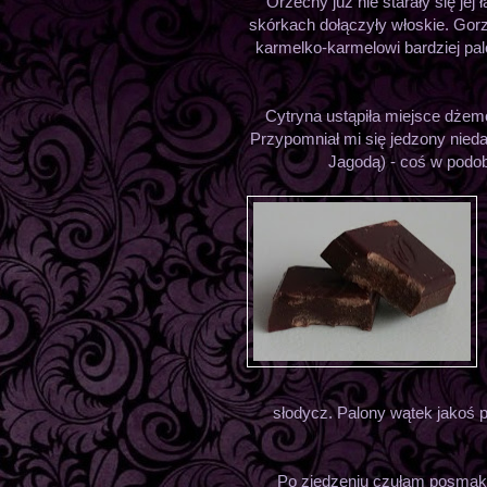
Orzechy już nie starały się jej
skórkach dołączyły włoskie. Gor
karmelko-karmelowi bardziej pal
Cytryna ustąpiła miejsce dże
Przypomniał mi się jedzony nie
Jagodą) - coś w podo
słodycz. Palony wątek jakoś pr
Po zjedzeniu czułam posmak 