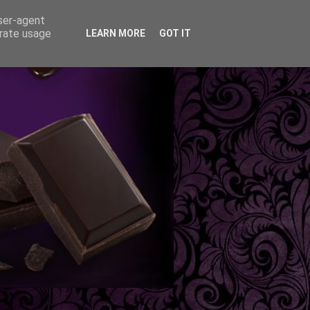
user-agent
erate usage
LEARN MORE
GOT IT