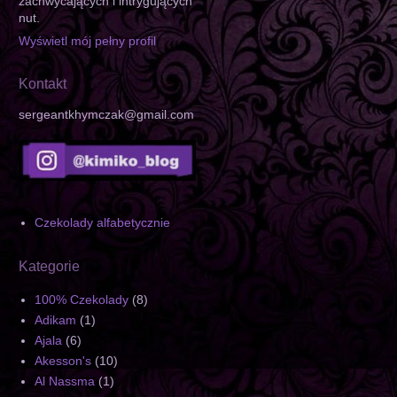
zachwycających i intrygujących
nut.
Wyświetl mój pełny profil
Kontakt
sergeantkhymczak@gmail.com
Czekolady alfabetycznie
Kategorie
100% Czekolady
(8)
Adikam
(1)
Ajala
(6)
Akesson's
(10)
Al Nassma
(1)