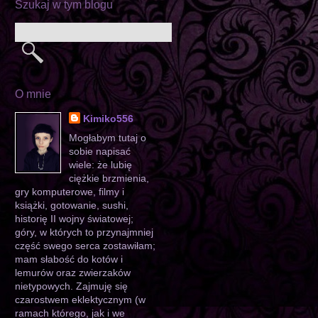
Szukaj w tym blogu
O mnie
Kimiko556
Mogłabym tutaj o
sobie napisać
wiele: że lubię
ciężkie brzmienia,
gry komputerowe, filmy i
książki, gotowanie, sushi,
historię II wojny światowej;
góry, w których to przynajmniej
część swego serca zostawiłam;
mam słabość do kotów i
lemurów oraz zwierzaków
nietypowych. Zajmuję się
czarostwem eklektycznym (w
ramach którego, jak i we