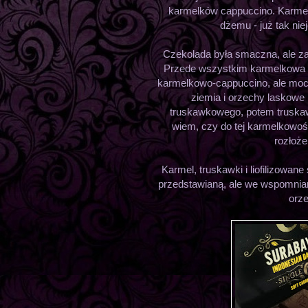
karmelków cappuccino. Karmel
dżemu - już tak ni
Czekolada była smaczna, ale za 
Przede wszystkim karmelkowa - 
karmelkowo-cappuccino, ale mocn
ziemia i orzechy laskowe 
truskawkowego, potem truskawk
wiem, czy do tej karmelkowoś
rozłoże
Karmel, truskawki i liofilizowane 
przedstawianą, ale we wspomniane
orze