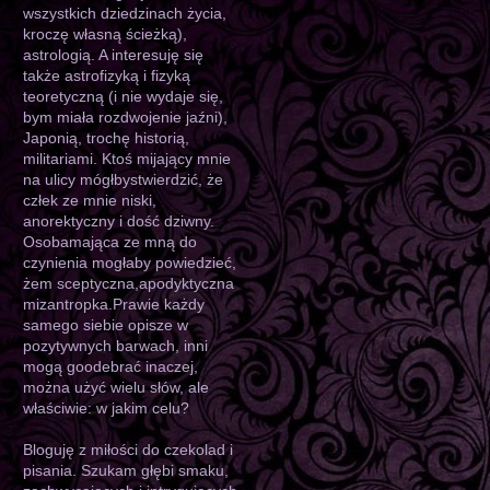
wszystkich dziedzinach życia,
kroczę własną ścieżką),
astrologią. A interesuję się
także astrofizyką i fizyką
teoretyczną (i nie wydaje się,
bym miała rozdwojenie jaźni),
Japonią, trochę historią,
militariami. Ktoś mijający mnie
na ulicy mógłbystwierdzić, że
człek ze mnie niski,
anorektyczny i dość dziwny.
Osobamająca ze mną do
czynienia mogłaby powiedzieć,
żem sceptyczna,apodyktyczna
mizantropka.Prawie każdy
samego siebie opisze w
pozytywnych barwach, inni
mogą goodebrać inaczej,
można użyć wielu słów, ale
właściwie: w jakim celu?
Bloguję z miłości do czekolad i
pisania. Szukam głębi smaku,