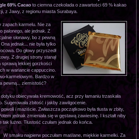
ngle 69% Cacao
to ciemna czekolada o zawartości 69 % kakao
ji, z Jawy, z regionu miasta Surabaya.
y zapach karmelu. Nie za
o palonego, ale jednak. Z
ncjalnie słonawy, bo z pewną
Ona jednak... nie była tylko
wocowa. Do głowy przyszedł
wy. Z drugiej strony stanął
 sprawą lekkiej gorzkości
ch w wariancie cappuccino.
wo-karmelowym. Bardzo w
a pewną... ziemistość?
 dotyku obiecywała kremowość, acz przy łamaniu trzaskała
o. Sugerowała zbitość i jakby zawilgocenie.
 powoli i maziście. Zwłaszcza początkowo była tłusta w zbity,
tem jednak zmieniała się w gęstawą zawiesinę. I kształt niby
 tak luźno. Tłustość czułam jednak do końca.
W smaku najpierw poczułam maślane, miękkie karmelki. Za