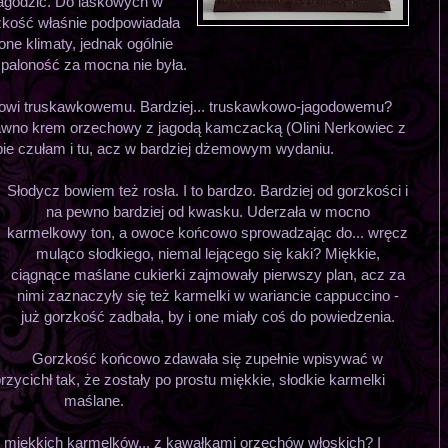
 łagodzić. Do laskowych w
zkość właśnie podpowiadała
one klimaty, jednak ogólnie
paloność za mocna nie była.
mowi truskawkowemu. Bardziej... truskawkowo-jagodowemu?
dawno krem orzechowy z jagodą kamczacką (Olini Nerkowiec z
bie czułam i tu, acz w bardziej dżemowym wydaniu.
Słodycz bowiem też rosła. I to bardzo. Bardziej od gorzkości i
na pewno bardziej od kwasku. Uderzała w mocno
karmelkowy ton, a owoce końcowo sprowadzając do... wręcz
muląco słodkiego, niemal lejącego się kaki? Miękkie,
ciągnące maślane cukierki zajmowały pierwszy plan, acz za
nimi zaznaczyły się też karmelki w wariancie cappuccino -
już gorzkość zadbała, by i one miały coś do powiedzenia.
Gorzkość końcowo zdawała się zupełnie wpisywać w
zycichł tak, że zostały po prostu miękkie, słodkie karmelki
maślane.
miękkich karmelków... z kawałkami orzechów włoskich? I