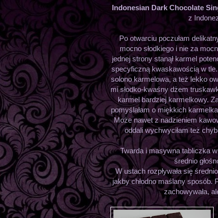
Indonesian Dark Chocolate Si
z Indonez
Po otwarciu poczułam delikatn
mocno słodkiego i nie za mocn
jednej strony stanął karmel pote
specyficzną kwaskawością w tle. 
solono karmelowa, a też lekko o
mi słodko-kwaśny dżem truskawko
karmel bardziej karmelkowy. Za
pomyślałam o miękkich karmelka
Może nawet z nadzieniem kawo
oddali wychwyciłam też chyb
Twarda i masywna tabliczka w
średnio głośn
W ustach rozpływała się średnio
jakby chłodno maślany sposób. Po
zachowywała, ale