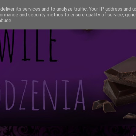
eliver its services and to analyze traffic. Your IP address and 
ormance and security metrics to ensure quality of service, gen
abuse.