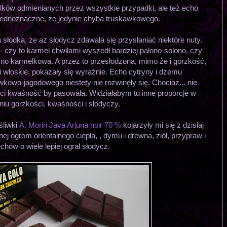
ków odmienianych przez wszystkie przypadki, ale też echo
ejednoznaczne, że jedynie
chyba
truskawkowego.
słodka, że aż słodycz zdawała się przysłaniać niektóre nuty.
czy to karmel chwilami wyszedł bardziej palono-solono, czy
o karmelkowa. A przez to przesłodzona, mimo że i gorzkość,
i włoskie, pokazały się wyraźnie. Echo cytryny i dżemu
owo-jagodowego niestety nie rozwinęły się. Chociaż... nie
ci kwaśność by pasowała. Widziałabym tu inne proporcje w
niu gorzkości, kwaśności i słodyczy.
śliwki
A. Morin Java Arjuna noir 70 %
kojarzyły mi się z dzisiaj
j ogrom orientalnego ciepła, , dymu i drewna, ziół, przypraw i
chów o wiele lepiej ograł słodycz.