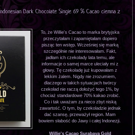
 Indonesian Dark Chocolate Single 69 % Cacao ciemna z
To, że Willie's Cacao to marka brytyjska
przeczytałam i zapamiętałam dopiero
pisząc ten wstęp. Wcześniej się marką
szczególnie nie interesowałam. Fakt,
jadłam ich czekolady lata temu, ale
informacje o samej marce uleciały mi z
głowy. Tę czekoladę już kupowałam z
lekkim żalem. Nigdy nie zrozumiem,
dlaczego w takich sytuacjach twórcy
czekolad nie raczą dołożyć tego 1%, by
chociaż standardowe 70% kakao zrobić.
Co i tak uważam za nieco zbyt niską
zawartość. O tym, by czekoladzie jednak
dać szansę, przeważył region. Mam
bowiem słabość do Jawy i całej Indonezji.
Willie's Cacao Surabaya Gold