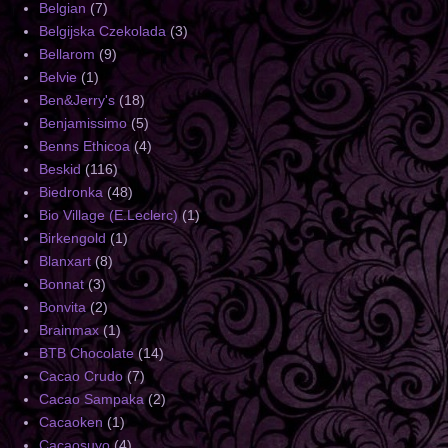
Belgian
(7)
Belgijska Czekolada
(3)
Bellarom
(9)
Belvie
(1)
Ben&Jerry's
(18)
Benjamissimo
(5)
Benns Ethicoa
(4)
Beskid
(116)
Biedronka
(48)
Bio Village (E.Leclerc)
(1)
Birkengold
(1)
Blanxart
(8)
Bonnat
(3)
Bonvita
(2)
Brainmax
(1)
BTB Chocolate
(14)
Cacao Crudo
(7)
Cacao Sampaka
(2)
Cacaoken
(1)
Cacaosuyo
(4)