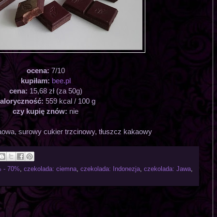
ocena:
7/10
kupiłam:
bee.pl
cena:
15,68 zł (za 50g)
aloryczność:
559 kcal / 100 g
czy kupię znów:
nie
owa, surowy cukier trzcinowy, tłuszcz kakaowy
% - 70%
,
czekolada: ciemna
,
czekolada: Indonezja
,
czekolada: Jawa
,