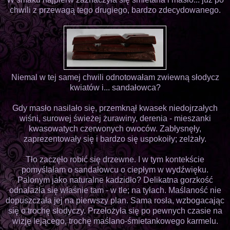
chwili z przewagą tego drugiego, bardzo zdecydowanego.
Niemal w tej samej chwili odnotowałam zwiewną słodycz
kwiatów i... sandałowca?
Gdy masło nasilało się, przemknął kwasek niedojrzałych
wiśni, surowej świeżej żurawiny, derenia - mieszanki
kwasowatych czerwonych owoców. Zabłysnęły,
zaprezentowały się i bardzo się uspokoiły; zelżały.
Tło zaczęło robić się drzewne. I w tym kontekście
pomyślałam o sandałowcu o ciepłym w wydźwięku.
Palonym jako naturalne kadzidło? Delikatna gorzkość
odnalazła się właśnie tam - w tle; na tyłach. Maślaność nie
dopuszczała jej na pierwszy plan. Sama rosła, wzbogacając
się o trochę słodyczy. Przełożyła się po pewnych czasie na
wizję lejącego, trochę maślano-śmietankowego karmelu.