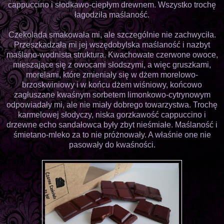
cappuccino i słodkawo-ciepłym drewnem. Wszystko trochę
łagodziła maślaność.
Czekolada smakowała mi, ale szczególnie nie zachwyciła.
Przeszkadzała mi jej wszędobylska maślaność i nazbyt
maślano-wodnista struktura. Kwachowate czerwone owoce,
mieszające się z owocami słodszymi, a więc gruszkami,
morelami, które zmieniały się w dżem morelowo-
brzoskwiniowy i w końcu dżem wiśniowy, końcowo
zagłuszane kwaśnym sorbetem limonkowo-cytrynowym
odpowiadały mi, ale nie miały dobrego towarzystwa. Trochę
karmelowej słodyczy, niska gorzkawość cappuccino i
drzewne echo sandałowca były zbyt nieśmiałe. Maślaność i
śmietano-mleko za to nie próżnowały. A właśnie one nie
pasowały do kwaśności.