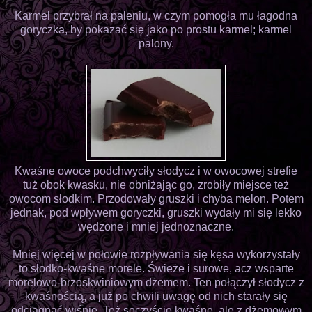
Karmel przybrał na paleniu, w czym pomogła mu łagodna
goryczka, by pokazać się jako po prostu karmel; karmel
palony.
Kwaśne owoce podchwyciły słodycz i w owocowej strefie
tuż obok kwasku, nie obniżając go, zrobiły miejsce też
owocom słodkim. Przodowały gruszki i chyba melon. Potem
jednak, pod wpływem goryczki, gruszki wydały mi się lekko
wędzone i mniej jednoznaczne.
Mniej więcej w połowie rozpływania się kęsa wykorzystały
to słodko-kwaśne morele. Świeże i surowe, acz wsparte
morelowo-brzoskwiniowym dżemem. Ten połączył słodycz z
kwaśnością, a już po chwili uwagę od nich starały się
odciągnąć wiśnie. Też soczyście kwaśne, ale z dżemowym