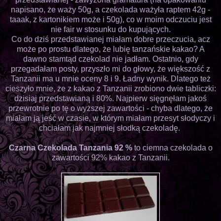
napisano, że waży 50g, a czekolada ważyła raptem 42g -
taaak, z kartonikiem może i 50g), co w moim odczuciu jest
nie fair w stosunku do kupujących.
Co do dziś przedstawianej miałam dobre przeczucia, acz
może po prostu dlatego, że lubię tanzańskie kakao? A
dawno stamtąd czekolad nie jadłam. Ostatnio, gdy
przegadałam posty, przyszło mi do głowy, że większość z
Tanzanii ma u mnie oceny 8 i 9. Ładny wynik. Dlatego też
cieszyło mnie, że z kakao z Tanzanii zrobiono dwie tabliczki:
dzisiaj przedstawianą i 80%. Najpierw sięgnęłam jakoś
przewrotnie po tę o wyższej zawartości - chyba dlatego, że
miałam ją jeść w czasie, w którym miałam przesyt słodyczy i
chciałam jak najmniej słodką czekoladę.
Czarna Czekolada Tanzania 92 %
to ciemna czekolada o
zawartości 92% kakao z Tanzanii.