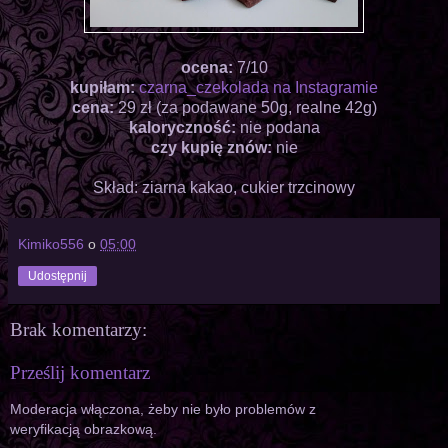
ocena:
7/10
kupiłam:
czarna_czekolada na Instagramie
cena:
29 zł (za podawane 50g, realne 42g)
kaloryczność:
nie podana
czy kupię znów:
nie
Skład: ziarna kakao, cukier trzcinowy
Kimiko556
o
05:00
Udostępnij
Brak komentarzy:
Prześlij komentarz
Moderacja włączona, żeby nie było problemów z
weryfikacją obrazkową.