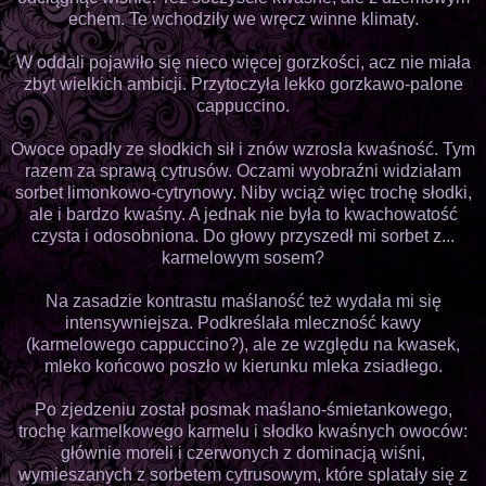
echem. Te wchodziły we wręcz winne klimaty.
W oddali pojawiło się nieco więcej gorzkości, acz nie miała
zbyt wielkich ambicji. Przytoczyła lekko gorzkawo-palone
cappuccino.
Owoce opadły ze słodkich sił i znów wzrosła kwaśność. Tym
razem za sprawą cytrusów. Oczami wyobraźni widziałam
sorbet limonkowo-cytrynowy. Niby wciąż więc trochę słodki,
ale i bardzo kwaśny. A jednak nie była to kwachowatość
czysta i odosobniona. Do głowy przyszedł mi sorbet z...
karmelowym sosem?
Na zasadzie kontrastu maślaność też wydała mi się
intensywniejsza. Podkreślała mleczność kawy
(karmelowego cappuccino?), ale ze względu na kwasek,
mleko końcowo poszło w kierunku mleka zsiadłego.
Po zjedzeniu został posmak maślano-śmietankowego,
trochę karmelkowego karmelu i słodko kwaśnych owoców:
głównie moreli i czerwonych z dominacją wiśni,
wymieszanych z sorbetem cytrusowym, które splatały się z