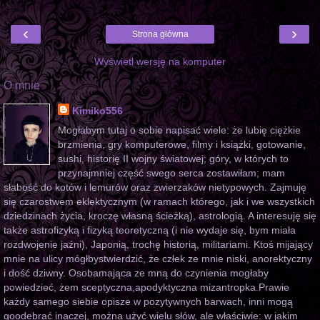
‹
›
Strona główna
Wyświetl wersję na komputer
O mnie
Kimiko556
Mogłabym tutaj o sobie napisać wiele: że lubię ciężkie
brzmienia, gry komputerowe, filmy i książki, gotowanie,
sushi, historię II wojny światowej; góry, w których to
przynajmniej część swego serca zostawiłam; mam
słabość do kotów i lemurów oraz zwierzaków nietypowych. Zajmuję
się czarostwem eklektycznym (w ramach którego, jak i we wszystkich
dziedzinach życia, kroczę własną ścieżką), astrologią. A interesuję się
także astrofizyką i fizyką teoretyczną (i nie wydaje się, bym miała
rozdwojenie jaźni), Japonią, trochę historią, militariami. Ktoś mijający
mnie na ulicy mógłbystwierdzić, że człek ze mnie niski, anorektyczny
i dość dziwny. Osobamająca ze mną do czynienia mogłaby
powiedzieć, żem sceptyczna,apodyktyczna mizantropka.Prawie
każdy samego siebie opisze w pozytywnych barwach, inni mogą
goodebrać inaczej, można użyć wielu słów, ale właściwie: w jakim