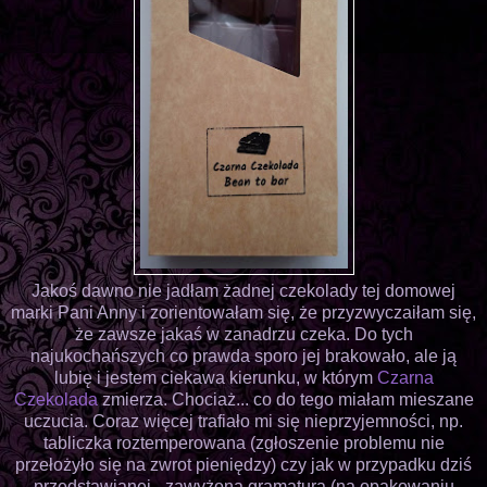
Jakoś dawno nie jadłam żadnej czekolady tej domowej
marki Pani Anny i zorientowałam się, że przyzwyczaiłam się,
że zawsze jakaś w zanadrzu czeka. Do tych
najukochańszych co prawda sporo jej brakowało, ale ją
lubię i jestem ciekawa kierunku, w którym
Czarna
Czekolada
zmierza. Chociaż... co do tego miałam mieszane
uczucia. Coraz więcej trafiało mi się nieprzyjemności, np.
tabliczka roztemperowana (zgłoszenie problemu nie
przełożyło się na zwrot pieniędzy) czy jak w przypadku dziś
przedstawianej - zawyżona gramatura (na opakowaniu