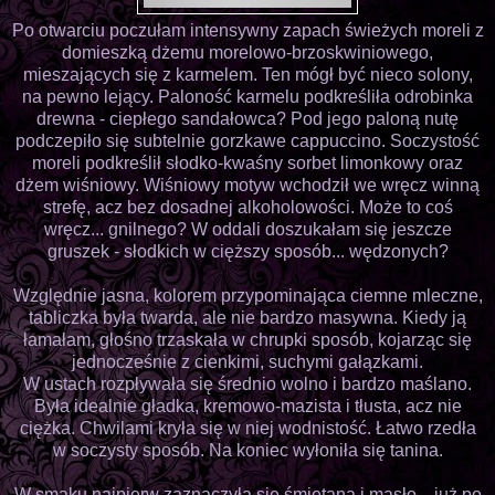
Po otwarciu poczułam intensywny zapach świeżych moreli z
domieszką dżemu morelowo-brzoskwiniowego,
mieszających się z karmelem. Ten mógł być nieco solony,
na pewno lejący. Paloność karmelu podkreśliła odrobinka
drewna - ciepłego sandałowca? Pod jego paloną nutę
podczepiło się subtelnie gorzkawe cappuccino. Soczystość
moreli podkreślił słodko-kwaśny sorbet limonkowy oraz
dżem wiśniowy. Wiśniowy motyw wchodził we wręcz winną
strefę, acz bez dosadnej alkoholowości. Może to coś
wręcz... gnilnego? W oddali doszukałam się jeszcze
gruszek - słodkich w cięższy sposób... wędzonych?
Względnie jasna, kolorem przypominająca ciemne mleczne,
tabliczka była twarda, ale nie bardzo masywna. Kiedy ją
łamałam, głośno trzaskała w chrupki sposób, kojarząc się
jednocześnie z cienkimi, suchymi gałązkami.
W ustach rozpływała się średnio wolno i bardzo maślano.
Była idealnie gładka, kremowo-mazista i tłusta, acz nie
ciężka. Chwilami kryła się w niej wodnistość. Łatwo rzedła
w soczysty sposób. Na koniec wyłoniła się tanina.
W smaku najpierw zaznaczyła się śmietana i masło... już po