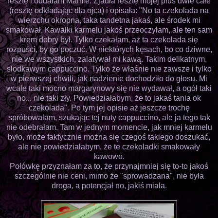
resztę i oddałam Mamie. Zjadła resztę mojej plus dwie całe
(resztę odkładając dla ojca) i opisała: "No ta czekolada na
wierzchu okropna, taka tandetna jakaś, ale środek mi
smakował. Kawałki karmelu jakoś przeoczyłam, ale ten sam
krem dobry był. Tylko czekałam, aż ta czekolada się
rozpuści, by go poczuć. W niektórych kęsach, bo co dziwne,
nie we wszystkich, zalatywał mi kawą. Takim delikatnym,
słodkawym cappuccino. Tylko że właśnie nie zawsze i tylko
w pierwszej chwili, jak nadzienie dochodziło do głosu. Mi
wcale taki mocno margarynowy się nie wydawał, a ogół taki
no... nie taki zły. Powiedziałabym, że to jakaś tania ok
czekolada". Po tym jej opisie aż jeszcze trochę
spróbowałam, szukając tej nuty cappuccino, ale ja tego tak
nie odebrałam. Tam w jednym momencie, jak mniej karmelu
było, może faktycznie można się czegoś takiego doszukać,
ale nie powiedziałabym, że te czekoladki smakowały
kawowo.
Połówkę przyznałam za to, że przynajmniej się to-to jakoś
szczególnie nie ceni, mimo że "sprowadzana", nie była
droga, a potencjał no, jakiś miała.