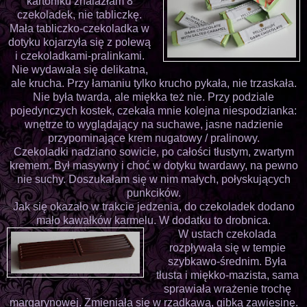
kartoniku znalazłam 8
czekoladek, nie tabliczkę.
Mała tabliczko-czekoladka w
dotyku kojarzyła się z polewą
i czekoladkami-pralinkami.
Nie wydawała się delikatna,
ale krucha. Przy łamaniu tylko krucho pykała, nie trzaskała.
Nie była twarda, ale miękka też nie. Przy podziale
pojedynczych kostek, czekała mnie kolejna niespodzianka:
wnętrze to wyglądający na suchawe, jasne nadzienie
przypominające krem nugatowy / pralinowy.
Czekoladki nadziano sowicie, po całości tłustym, zwartym
kremem. Był masywny i choć w dotyku twardawy, na pewno
nie suchy. Doszukałam się w nim małych, połyskujących
punkcików.
Jak się okazało w trakcie jedzenia, do czekoladek dodano
mało kawałków karmelu. W dodatku to drobnica.
W ustach czekolada
rozpływała się w tempie
szybkawo-średnim. Była
tłusta i miękko-mazista, sama
sprawiała wrażenie trochę
margarynowej. Zmieniała się w rzadkawą, gibką zawiesinę.