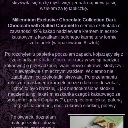
skrzywiła się na tę myśl, więc jednak najpierw ja się
wzięłam za tę tabliczkę.
Millennium Exclusive Chocolate Collection Dark
Chocolate with Salted Caramel
to ciemna czekolada o
zawartości 49% kakao nadziewana kremem mleczno-
kakaowym z kawałkami solonego karmelu; w formie
czekoladek (w opakowaniu 8 sztuk).
Po rozchyleniu papierka poczułam zapach, kojarzący się z
czekoladkami
Kinder Chocolate
(acz w wersji bardziej
kakaowej) o przesadzonej, wanilinowo-cukrowej słodyczy i
niewątpliwie z mlecznym wątkiem. W ciemno nie
zgadłabym, co czekoladki skrywają. Po przełamaniu
mleczno-maślanego karmelu może i dało się doszukać,
choć to było bardziej... jak niedookreślone słodkie
nadzienia, np. jakaś mieszkanka czegoś kakaowego ze
środkiem figurek Goplany (?), przeplecione lekką, paloną
cierpkością ciemnej, choć cukrowo słodkiej, polewy.
Po otwarciu doznałam
małego szoku - otóż w