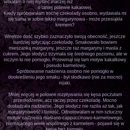
umiałam o niej myśleć inaczej niż
o taniej polewie kakaowej.
Kiedy spróbowałam trochę czekolady osobno, wydawała mi
się sama w sobie lekko margarynowa - może przesiąkła
kremem?
Wnętrze dość szybko zaznaczyło swoją obecność, jeszcze
bardziej spłycając czekoladę. Smakowało bowiem
mieszanką margaryny, jeszcze raz margaryny i masła z
cukrem. Jego słodycz trzymała się średniego poziomu, ale w
niczym to nie pomogło. Przewinął się tam motyw kakałkowy
i pseudo karmelowy.
Spróbowanie nadzienia osobno nie pomogło w
dookreśleniu jego smaku - był słodkawo (nie za mocno)
nijaki.
Mniej więcej w połowie rozpływania się kęsa poczułam
przesłodzenie, acz raczej przez czekoladę. Mocno
dosładzała nadzienie. Jego słodycz nie raziła aż tak, jak
margarynowość i taniość. Odnotowałam w nim sztuczny
motyw nadzienia maślano-cappuccinowo-karmelowego,
niemającego wiele wspólnego z karmelem - pojawił się w
kęsie bez karmelu.