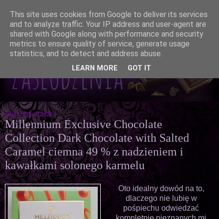
This site uses cookies from Google to deliver its services
and to analyze traffic. Your IP address and user-agent are
shared with Google along with performance and security
metrics to ensure quality of service, generate usage
statistics, and to detect and address abuse.
LEARN MORE
GOT IT
środa, 9 lipca 2025
Millennium Exclusive Chocolate
Collection Dark Chocolate with Salted
Caramel ciemna 49 % z nadzieniem i
kawałkami solonego karmelu
Oto idealny dowód na to,
dlaczego nie lubię w
pośpiechu odwiedzać
kompletnie nieznanych mi