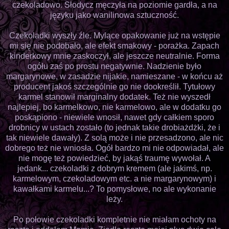
czekoladowo. Słodycz męczyła na poziomie gardła, a na
języku jako wanilinowa sztuczność.
Czekoladki wyszły źle. Mylące opakowanie już na wstępie
mi się nie podobało, ale efekt smakowy - porażka. Zapach
kinderkowy mnie zaskoczył, ale jeszcze neutralnie. Forma
ogółu zaś po prostu negatywnie. Nadzienie było
margarynowe, w zasadzie nijakie, namieszane - w końcu aż
producent jakoś szczególnie go nie dookreślił. Tytułowy
karmel stanowił marginalny dodatek. Też nie wyszedł
najlepiej, bo karmelkowo, nie karmelowo, ale w dodatku go
poskąpiono - niewiele wnosił, nawet gdy całkiem sporo
drobnicy w ustach zostało (to jednak takie drobiażdżki, że i
tak niewiele dawały). Z solą może i nie przesadzono, ale nic
dobrego też nie wniosła. Ogół bardzo mi nie odpowiadał, ale
nie mogę też powiedzieć, by jakąś traumę wywołał. A
jedank... czekoladki z dobrym kremem (ale jakimś, np.
karmelowym, czekoladowym etc. a nie margarynowym) i
kawałkami karmelu...? To pomysłowe, no ale wykonanie
leży.
Po połowie czekoladki kompletnie nie miałam ochoty na