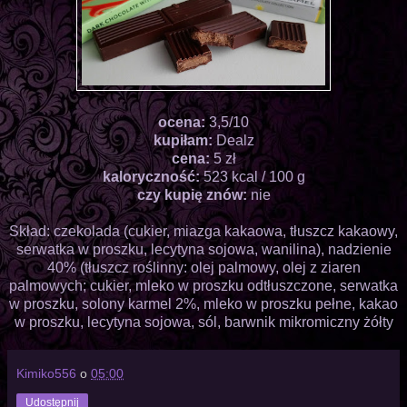
ocena:
3,5/10
kupiłam:
Dealz
cena:
5 zł
kaloryczność:
523 kcal / 100 g
czy kupię znów:
nie
Skład: czekolada (cukier, miazga kakaowa, tłuszcz kakaowy,
serwatka w proszku, lecytyna sojowa, wanilina), nadzienie
40% (tłuszcz roślinny: olej palmowy, olej z ziaren
palmowych; cukier, mleko w proszku odtłuszczone, serwatka
w proszku, solony karmel 2%, mleko w proszku pełne, kakao
w proszku, lecytyna sojowa, sól, barwnik mikromiczny żółty
Kimiko556
o
05:00
Udostępnij