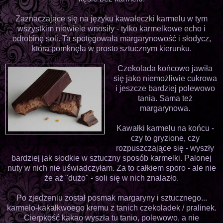
Zaznaczające się na języku kawałeczki karmelu w tym
wszystkim niewiele wnosiły - tylko karmelkowe echo i
odrobinę soli. Ta spotęgowała margarynowość i słodycz,
która pomknęła w prosto sztucznym kierunku.
Czekolada końcowo jawiła
się jako niemożliwie cukrowa
i jeszcze bardziej polewowo
tania. Sama też
margarynowa.
Kawałki karmelu na końcu -
czy to gryzione, czy
rozpuszczające się - wyszły
bardziej jak słodkie w sztuczny sposób karmelki. Palonej
nuty w nich nie uświadczyłam. Za to całkiem sporo - ale nie
że aż "dużo" - soli się w nich znalazło.
Po zjedzeniu został posmak margaryny i sztucznego...
karmelo-kakałkwoego kremu z tanich czekoladek / pralinek.
Cierpkość kakao wyszła tu tanio, polewowo, a nie