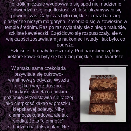
Po krótkim czasie wydobywało się spod niej nadzienie.
Potwierdziła się jego tłustość. Zbitość utrzymywało się
pewien czas. Cały czas było miękkie i coraz bardziej
plastyczne niczym margaryna. Zmieniało się w zawiesinę w
tempie średnim. Raz po raz wyłaniały sie z niego malutkie,
szkliste kawałeczki. Częśćiowo się rozpuszczały, ale w
większości zostawiałam je na koniec i wtedy i tak było, co
pogryźć.
Szkliście chrupały-trzeszczały. Pod naciskiem zębów
niektóre kawałki były się bardziej miękkie, inne twardsze.
W smaku sama czekolada
przywitała się cukrowo-
wanilinową słodyczą. Wyszła
ciężko i wręcz duszno.
Gorzkość stanęła na niskim
poziomie. Przedstawiła się raczej
jako cierpkość kakao w proszku i
kiepskawej polewy. Niby
ciemnoczekoladowa, ale tak
słodka, że ta "ciemność"
schodziła na dalszy plan. Nie