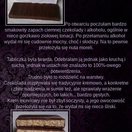
Po otwarciu poczułam bardzo
smakowity zapach ciemnej czekolady i alkoholu, ogólnie w
nieco gorzkawo ziołowej tonacji. Po przełamaniu alkohol
wydał mi się cudownie mocny, choć i słodszy. Na to pewnie
przełożyła się nuta moreli.
Tabliczka była twarda. Odebrałam ją jednak jako kruchą i
suchą, jednak w ustach nie znalazło to 100%-owego
potwierdzenia.
Trudno było to rozdzielić na warstwy.
Czekolada rozpływała się tradycyjnie kremowo, a konkretne
i zbite nadzienia w sumie też, ale sprawiały wrażenie
oporniejszych, bo takich... bardzo gęstych.
Krem morelowy nie był zbyt soczysty, a jego owocowość
przełożyła się na to, że wydał mi się nieco śliski.