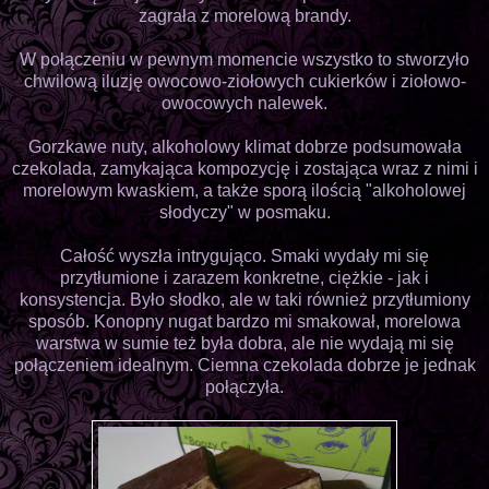
zagrała z morelową brandy.
W połączeniu w pewnym momencie wszystko to stworzyło
chwilową iluzję owocowo-ziołowych cukierków i ziołowo-
owocowych nalewek.
Gorzkawe nuty, alkoholowy klimat dobrze podsumowała
czekolada, zamykająca kompozycję i zostająca wraz z nimi i
morelowym kwaskiem, a także sporą ilością "alkoholowej
słodyczy" w posmaku.
Całość wyszła intrygująco. Smaki wydały mi się
przytłumione i zarazem konkretne, ciężkie - jak i
konsystencja. Było słodko, ale w taki również przytłumiony
sposób. Konopny nugat bardzo mi smakował, morelowa
warstwa w sumie też była dobra, ale nie wydają mi się
połączeniem idealnym. Ciemna czekolada dobrze je jednak
połączyła.