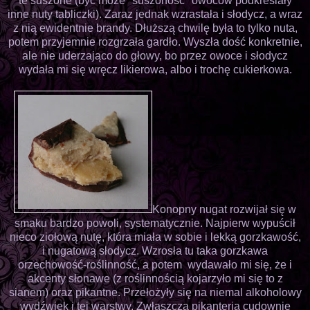
te suszone (być może "suszoność" owoców podkreślały
inne nuty tabliczki). Zaraz jednak wzrastała i słodycz, a wraz
z nią ewidentnie brandy. Dłuższą chwilę była to tylko nuta,
potem przyjemnie rozgrzała gardło. Wyszła dość konkretnie,
ale nie uderzająco do głowy, bo przez owoce i słodycz
wydała mi się wręcz likierowa, albo i trochę cukierkowa.
Konopny nugat rozwijał się w
smaku bardzo powoli, systematycznie. Najpierw wypuścił
nieco ziołową nutę, która miała w sobie i lekką gorzkawość,
i nugatową słodycz. Wzrosła tu taka gorzkawa
orzechowość-roślinność, a potem wydawało mi się, że i
akcenty słonawe (z roślinnością kojarzyło mi się to z
sianem) oraz pikantne. Przełożyły się na niemal alkoholowy
wydźwięk i tej warstwy. Zwłaszcza pikanteria cudownie