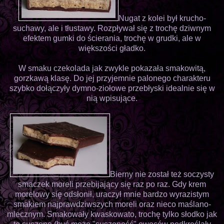
Nugat z kolei był krucho-
suchawy, ale i tłustawy. Rozpływał się z trochę dziwnym
efektem gumki do ścierania, trochę w grudki, ale w
większości gładko.
W smaku czekolada jak zwykle pokazała smakowitą,
gorzkawą klasę. Do jej przyjemnie palonego charakteru
szybko dołączyły dymno-ziołowe przebłyski idealnie się w
nią wpisujące.
Bierny nie został też soczysty
smaczek moreli przebijający się raz po raz. Gdy krem
morelowy się odsłonił, uraczył mnie bardzo wyrazistym
smakiem najprawdziwszych moreli oraz nieco maślano-
mlecznym. Smakowały kwaskowato, trochę tylko słodko jak