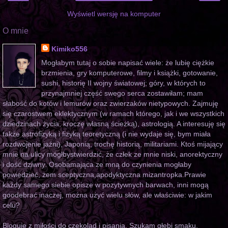
Wyświetl wersję na komputer
O mnie
Kimiko556
Mogłabym tutaj o sobie napisać wiele: że lubię ciężkie
brzmienia, gry komputerowe, filmy i książki, gotowanie,
sushi, historię II wojny światowej; góry, w których to
przynajmniej część swego serca zostawiłam; mam
słabość do kotów i lemurów oraz zwierzaków nietypowych. Zajmuję
się czarostwem eklektycznym (w ramach którego, jak i we wszystkich
dziedzinach życia, kroczę własną ścieżką), astrologią. A interesuję się
także astrofizyką i fizyką teoretyczną (i nie wydaje się, bym miała
rozdwojenie jaźni), Japonią, trochę historią, militariami. Ktoś mijający
mnie na ulicy mógłbystwierdzić, że człek ze mnie niski, anorektyczny
i dość dziwny. Osobamająca ze mną do czynienia mogłaby
powiedzieć, żem sceptyczna,apodyktyczna mizantropka.Prawie
każdy samego siebie opisze w pozytywnych barwach, inni mogą
goodebrać inaczej, można użyć wielu słów, ale właściwie: w jakim
celu?
Bloguję z miłości do czekolad i pisania. Szukam głębi smaku,