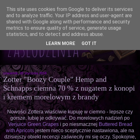
This site uses cookies from Google to deliver its services
and to analyze traffic. Your IP address and user-agent are
shared with Google along with performance and security
metrics to ensure quality of service, generate usage
statistics, and to detect and address abuse.
LEARN MORE
GOT IT
czwartek, 25 stycznia 2018
Zotter "Boozy Couple" Hemp and
Schnapps ciemna 70 % z nugatem z konopi
i kremem morelowym z brandy
Nowości Zottera właściwie kupuję w ciemno - lepsze czy
gorsze, lubię je odkrywać. Do morelowych nadzień po
Verjuice Green Grapes
i po niesmacznej
Buttered Bread
with Apricots
jestem nieco sceptycznie nastawiona, ale na
dzisiejszy obiekt recenzji zaświeciły mi się oczy. Spokojnie,