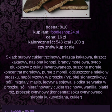
ocena:
8/10
kupiłam:
foodieshop24.pl
cena:
16 zł
kaloryczność:
548 kcal / 100 g
czy znów kupię:
nie
Skład: surowy cukier trzcinowy, miazga kakaowa, tłuszcz
kakaowy, nasiona konopi, brandy morelowa, syrop
glukozowy z cukru inwertowanego, suszone morele,
koncentrat morelowy, puree z moreli, odtłuszczone mleko w
proszku, napój ryżowy w proszku (ryż, olej słonecznikowy,
sól), migdały, masło, lecytyna sojowa, słodka serwatka w
proszku, sól, nierafinowany cukier trzcinowy, wanilia, płatki
róż, proszek cytrynowy (koncentrat soku cytrynowego,
skrobia kukurydziana, cukier)
Kimiko556
o
05:00