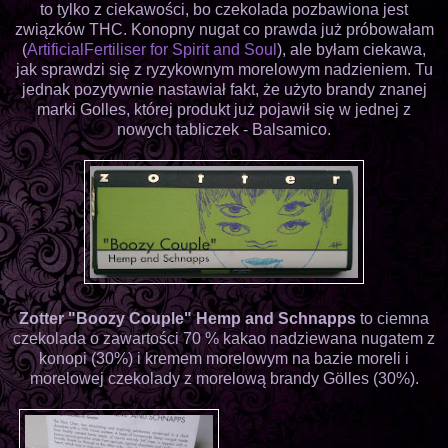
to tylko z ciekawości, bo czekolada pozbawiona jest
związków THC. Konopny nugat co prawda już próbowałam
(
ArtificialFertiliser for Spirit and Soul
), ale byłam ciekawa,
jak sprawdzi się z ryzykownym morelowym nadzieniem. Tu
jednak pozytywnie nastawiał fakt, że użyto brandy znanej
marki Golles, której produkt już pojawił się w jednej z
nowych tabliczek - Balsamico.
Zotter "Boozy Couple" Hemp and Schnapps
to ciemna
czekolada o zawartości 70 % kakao nadziewana nugatem z
konopi (30%) i kremem morelowym na bazie moreli i
morelowej czekolady z morelową brandy Gölles (30%).