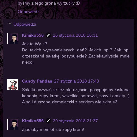
byśmy z tego grona wyrzuciły :D
Odpowiedz
Odpowiedzi
Kimiko556
26 stycznia 2018 16:31
Jak to Wy. :P
Do takich wytrawniejszych dań? Jakich np.? Jak np.
orzeszkami sałatkę posypujecie? Zaciekawiłyście mnie
nieco.
Candy Pandas
27 stycznia 2018 17:43
Sałatki oczywiście też ale częściej posypujemy łuskaną
konopią zupy krem, wszelkie potrawki, sosy i omlety :)
A no i duszone ziemniaczki z serkiem wiejskim <3
Kimiko556
29 stycznia 2018 21:37
Zjadłabym omlet lub zupę krem!