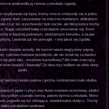
 mocno podkreśliła ją ciemna czekolada i jagody.
ie rozpływania się kęsa, kremy mocno zmieszały się w jedno.
y zgrany duet, zarysowany na mleczno-maślanym, delikatnym
póki czuć też orzechowość było zacnie, ale bliżej końca trochę
ce. Nugat umożliwił białej czekoladzie umocnienie się. Krem
rochę w bardziej pudrowym, słodziaśnym kierunku, a na jaw
tryną. Lawenda już nie pomogła - i ona jakoś się zgubiła.
kórki niewiele wnosiły, ale karmel nawet niegryziony więcej.
e, cukrowo-maślane przebłyski, ale nie śmiał się za bardzo
i się jakiś taki... smażono-karmelkowy? Ale mało znaczący.
ł orzechowość i lawendę? Ze dwa razy trafiłam na silnie słony
punkt.
 bardziej cierpko-palona i gorzka, kontrastowo mało słodka.
kawych jagód i cytryn oraz tłusto-maślano-orzechowy, słodko
ad wszystkim czuwała ciemna, palono-dymna czekolada. Mimo
ne, pojawiła się też odstająca, nieadekwatna słodycz. Trochę
białoczekoladowo-pudrowa.