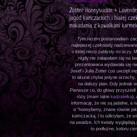
środa, 16 kwietnia 2025
Zotter Honeysuckle + Lavend
jagód kamczackich i białej c
makadamia z kawałkami karmel
Tym razem postanowiłam zaczą
najlepszej czekolady nadziewanej
o któej nieco zabłysły mi oczy.
nigdy nie załapałam się na 
prezentowana wydawała się nie
Josef i Julia Zotter coś uwzięli 
to akurat chyba jedyne orzechy,
na dalszy plan. Gdy jednak w
Pierwsze co, do głowy przyszedł
róży (mam takie
kadzidełka
),
informację, że nie są jadalne, a 
o "honeyberry, znane równie ja
kamczacką. I tu odkryłam, że wic
na uwadze. Ich kwiaty wyglądają p
to podłużne, koloru c