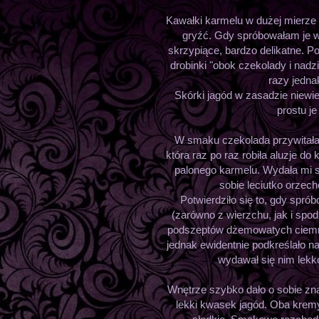
Kawałki karmelu w dużej mierze 
gryźć. Gdy spróbowałam je w
skrzypiące, bardzo delikatne. 
drobinki "obok czekolady i nadzi
razy jednak
Skórki jagód w zasadzie niewiel
prostu je
W smaku czekolada przywitała
która raz po raz robiła aluzje do
palonego karmelu. Wydała mi 
sobie leciutko orzec
Potwierdziło się to, gdy spró
(zarówno z wierzchu, jak i spo
podszeptów dżemowatych ciemny
jednak ewidentnie podkreślało 
wydawał się nim lekk
Wnętrze szybko dało o sobie zn
lekki kwasek jagód. Oba kremy