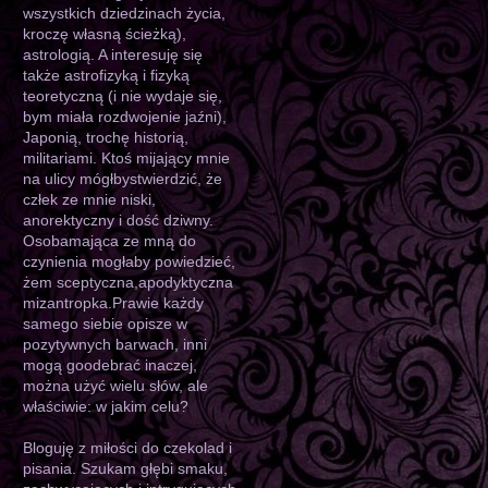
wszystkich dziedzinach życia,
kroczę własną ścieżką),
astrologią. A interesuję się
także astrofizyką i fizyką
teoretyczną (i nie wydaje się,
bym miała rozdwojenie jaźni),
Japonią, trochę historią,
militariami. Ktoś mijający mnie
na ulicy mógłbystwierdzić, że
człek ze mnie niski,
anorektyczny i dość dziwny.
Osobamająca ze mną do
czynienia mogłaby powiedzieć,
żem sceptyczna,apodyktyczna
mizantropka.Prawie każdy
samego siebie opisze w
pozytywnych barwach, inni
mogą goodebrać inaczej,
można użyć wielu słów, ale
właściwie: w jakim celu?
Bloguję z miłości do czekolad i
pisania. Szukam głębi smaku,