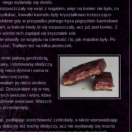
niego wyłaniały się skórki.
rozpuszczały się wraz z nugatem, więc na koniec nie było, co
ydłubać, kawałki karmelu były kryształkowo trzeszcząco-
Podobnie gdy w przypadku jednego kęsa pogryzłam karmelowe
eń, w trakcie kiedy te się rozpuszczały, acz już pod koniec. 2
 wśród nich zaplątał się kryształek soli.
e wnosiły ze względu na cienkość i to, jak malutkie były. Po
 czuć. Trafiłam też na kilka pesteczek.
 mnie paloną gorzkością,
 kawy, i stonowaną słodyczą
się nieco dymna i sama w
howa i soczysta.
bowałam jej nieco osobno
du). Doszukałam się w niej
ch owoców i wiśni, które
nadzienie owocowe. Wierzch
o przesiąknięty.
ać, podbijając orzechowość czekolady, a także wprowadzając
 dołożyły też trochę słodyczy, acz nie wydawały się mocno