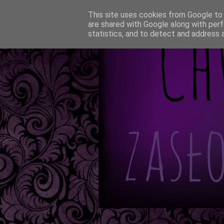
This site uses cookies from Google to d
are shared with Google along with perf
statistics, and to detect and address 