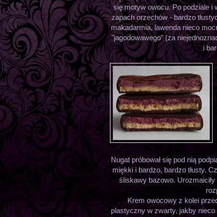
się motyw owocu. Po podziale i w 
zapach orzechów - bardzo tłustyc
makadarmia, lawenda nieco mocni
"jagodowawego" (za niejednoznac
i ba
Nugat próbował się pod nią podpi
miękki i bardzo, bardzo tłusty.
śliskawy bazowo. Urozmaiciły 
roz
Krem owocowy z kolei przedst
plastyczny w zwarty, jakby niec