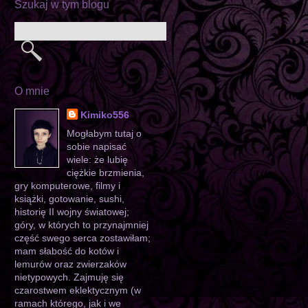
Szukaj w tym blogu
O mnie
Kimiko556
Mogłabym tutaj o
sobie napisać
wiele: że lubię
ciężkie brzmienia,
gry komputerowe, filmy i
książki, gotowanie, sushi,
historię II wojny światowej;
góry, w których to przynajmniej
część swego serca zostawiłam;
mam słabość do kotów i
lemurów oraz zwierzaków
nietypowych. Zajmuję się
czarostwem eklektycznym (w
ramach którego, jak i we