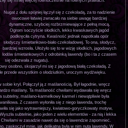
iły się mniej więcej równocześnie na równych prawach.
Nugat z dołu spójniej łączył się z czekoladą, za to nadzienie
owocowe łatwiej zwracało na siebie uwagę bardziej
dynamiczne, szybciej rozbrzmiewające z pełną mocą.
Ogrom soczyście słodkich, lekko kwaskawych jagód
podkręciła cytryna. Kwaśność jednak napotkała opór
słodyczy śmietankowo-biało czekoladowej. To ona, słodycz,
bardziej wzrosła. Ułożyło się to w wizję słodkich, jagodowych
lodów śmietankowych z odrobinką lawendy (bo i ta z czasem
się odezwała z nugatu).
 osobno, skojarzył mi się z jagodową białą czekoladą. Z
le przede wszystkim o słodziutkim, uroczym wydźwięku.
obie krył. Połączył ją z maślanością. Był łagodnie, wręcz
ardzo maślany. Ta maślaność chwilami wydawała się wręcz
a subtelny, maślano-karmelkowy karmel i niewątpliwie była
aniliowa. Z czasem wyłoniła się z niego lawenda, trochę
wiła się jako wytrawniejszy, kwiatowo-goryczkowaty motyw,
szła subtelnie, jako jeden z wielu elementów - za nią i lekka
. Chwilami w zasadzie nawet da się o lawendzie zapomnieć.
, zaskoczył mnie, jak delikatna była w nim nuta lawendy. W