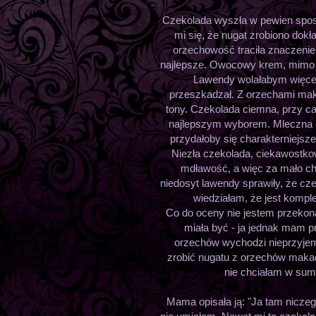
Czekolada wyszła w pewien sposó
mi się, że nugat zrobiono dok
orzechowość traciła znaczenie
najlepsze. Owocowy krem, mimo s
Lawendy wolałabym więcej 
przeszkadzał. Z orzechami ma
tony. Czekolada ciemna, przy cał
najlepszym wyborem. Mleczna ci
przydałoby się charakterniejsz
Niezła czekolada, ciekawostko
mdławość, a więc za mało cha
niedosyt lawendy sprawiły, że cz
wiedziałam, że jest komple
Co do oceny nie jestem przekon
miała być - ja jednak mam p
orzechów wychodzi nieprzyjemni
zrobić nugatu z orzechów makad
nie chciałam w sumi
Mama opisała ją: "Ja tam nicze