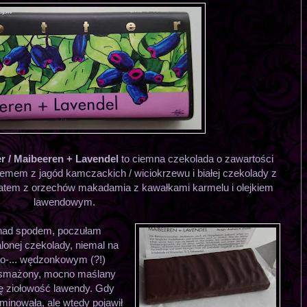
r / Maibeeren + Lavendel
to ciemna czekolada o zawartości
mem z jagód kamczackich / wiciokrzewu i białej czekolady z
ugatem z orzechów makadamia z kawałkami karmelu i olejkiem
lawendowym.
ę nad spodem, poczułam
onej czekolady, niemal na
o-... wędzonkowym (?!)
 smażony, mocno maślany
ię ziołowość lawendy. Gdy
inowała, ale wtedy pojawił