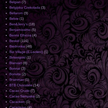
Belgian
(7)
Belgijska Czekolada
(3)
Bellarom
(9)
Belvie
(1)
Ben&Jerry's
(18)
Benjamissimo
(5)
Benns Ethicoa
(4)
Beskid
(116)
Biedronka
(48)
Bio Village (E.Leclerc)
(1)
Birkengold
(1)
Blanxart
(8)
Bonnat
(3)
Bonvita
(2)
Brainmax
(1)
BTB Chocolate
(14)
Cacao Crudo
(7)
Cacao Sampaka
(2)
Cacaoken
(1)
Cacaosuyo
(4)