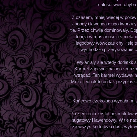
całości więc chyba
Z czasem, mniej więcej w połow
Jagody i lawenda długo tworzył
tle. Przez chwilę dominowały. Do
tonęła w maślaności i śmietan
jagodowy wówczas chylił się t
wychodziło przerysowanie cy
Wyłaniały się wtedy dodatki: s
Karmel zapewnił palono-smażon
wtrącać. Ten karmel wydawał m
Może jednak to on tak przygłusza
Końcowo czekolada wydała mi się
Po zjedzeniu został posmak kwas
nugatowy i lawendowy. W tle n
że wszystko to było dość wytraw