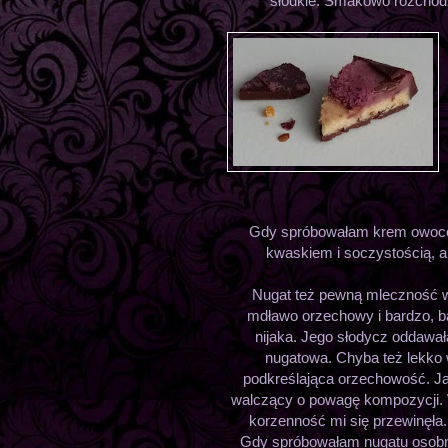
słodkie. Smakowo rozchodz
Gdy spróbowałam krem owocowy
kwaskiem i soczystością, a
Nugat też pewną mleczność w s
mdławo orzechowy i bardzo, b
nijaka. Jego słodycz oddawał
nugatowa. Chyba też lekko w
podkreślająca orzechowość. Ja
walczący o powagę kompozycji. Wy
korzenność mi się przewinęła
Gdy spróbowałam nugatu osobno