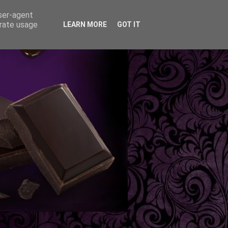
user-agent
erate usage
LEARN MORE
GOT IT