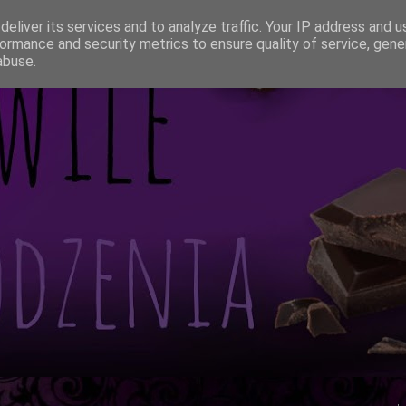
eliver its services and to analyze traffic. Your IP address and 
ormance and security metrics to ensure quality of service, gen
abuse.