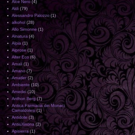
Alce Nero
(4)
Aldi
(79)
Alessandro Palozzo
(1)
alkohol
(28)
Allo Simonne
(1)
Alnatura
(4)
Alpia
(1)
Alprose
(1)
Alter Eco
(6)
Amali
(1)
Amano
(7)
Amatler
(2)
Ambiente
(10)
Amedei
(10)
Anthon Berg
(7)
Antica Farmacia dei Monaci
Camaldolesi
(1)
Antidote
(3)
AntiuXixona
(2)
Apisierra
(1)