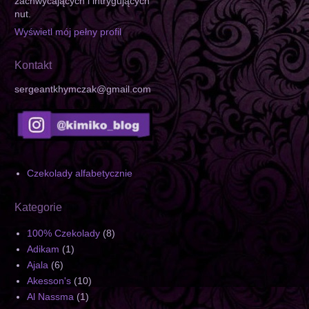
zachwycających i intrygujących
nut.
Wyświetl mój pełny profil
Kontakt
sergeantkhymczak@gmail.com
Czekolady alfabetycznie
Kategorie
100% Czekolady
(8)
Adikam
(1)
Ajala
(6)
Akesson's
(10)
Al Nassma
(1)