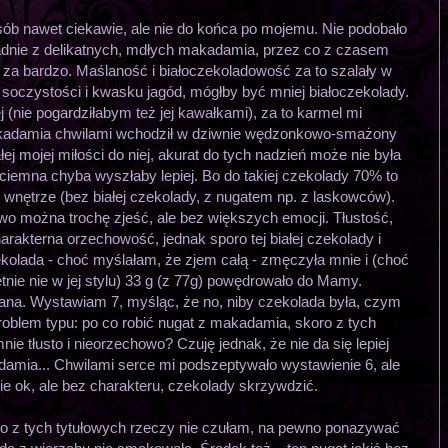
b nawet ciekawie, ale nie do końca po mojemu. Nie podobało
ładnie z delikatnych, mdłych makadamia, przez co z czasem
 za bardzo. Maślaność i białoczekoladowość za to szalały w
oczystości i kwasku jagód, mógłby być mniej białoczekolady.
(nie pogardziłabym też jej kawałkami), za to karmel mi
kadamia chwilami wchodził w dziwnie wędzonkowo-smażony
ej mojej miłości do niej, akurat do tych nadzień może nie była
emna chyba wyszłaby lepiej. Bo do takiej czekolady 70% to
e wnętrze (bez białej czekolady, z nugatem np. z laskowców).
wo można trochę zjeść, ale bez większych emocji. Tłustość,
rakterna orzechowość, jednak sporo tej białej czekolady i
ekolada - choć myślałam, że zjem całą - zmęczyła mnie i (choć
tnie nie w jej stylu) 33 g (z 77g) powędrowało do Mamy.
ana. Wystawiam 7, myśląc, że no, niby czekolada była, czym
roblem typu: po co robić nugat z makadamia, skoro z tych
e tłusto i nieorzechowo? Czuję jednak, że nie da się lepiej
amia... Chwilami serce mi podszeptywało wystawienie 6, ale
e ok, ale bez charakteru, czekolady skrzywdzić.
go z tych tytułowych rzeczy nie czułam, na pewno ponazywać