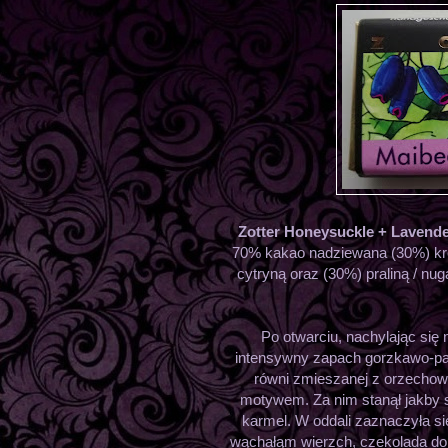
Zotter Honeysuckle + Lavende
70% kakao nadziewana (30%) kre
cytryną oraz (30%) praliną / n
Po otwarciu, nachylając si
intensywny zapach gorzkawo-pal
równi zmieszanej z orzechow
motywem. Za nim stanął jakby
karmel. W oddali zaznaczyła s
wąchałąm wierzch, czekolada dom