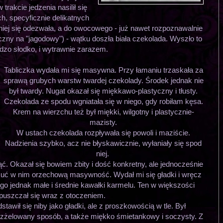
trakcie jedzenia nasilił się
h, specyficznie delikatnych
ej się odezwała, a do owocowego - już nawet rozpoznawalnie
zny na "jagodowy") - wątku doszła biała czekolada. Wyszło to
rdzo słodko, i wytrawnie zarazem.
Tabliczka wydała mi się masywna. Przy łamaniu trzaskała za
sprawą grubych warstw twardej czekolady. Środek jednak nie
był twardy. Nugat okazał się miękkawo-plastyczny i tłusty.
Czekolada ze spodu wgniatała się w niego, gdy robiłam kęsa.
Krem na wierzchu też był miękki, wilgotny i plastycznie-
mazisty.
W ustach czekolada rozpływała się powoli i maziście.
Nadzienia szybko, acz nie błyskawicznie, wyłaniały się spod
niej.
ąć. Okazał się bowiem zbity i dość konkretny, ale jednocześnie
 Czuć w nim orzechową masywność. Wydał mi się gładki i wręcz
go jednak małe i średnie kawałki karmelu. Ten w większości
puszczał się wraz z otoczeniem.
awił się niby jako gładki, ale z proszkowością w tle. Był
o zżelowany sposób, a także miękko śmietankowy i soczysty. Z