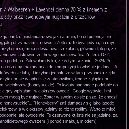
er / Maibeeren + Lavendel ciemna 70 % z kremem z
zekolady oraz lawendowym nugatem z orzechów
u
ć bardzo niestandardowo jak na mnie, bo od potencjalnie
, jaką otrzymałam z nowości Zottera. To była jedyna, na myśl
 Marzyła mi się mocno kwiatowa czekolada, głównie dlatego, że
lawendowo-laskowoorzechowego nadziewańca Zottera. Dziś
co podobna. Żałowałam tylko, że w tym sezonie - 2024/25 -
się na orzechy makadamia i do kompozycji to właśnie je dodali. A
 których nie lubię. Liczyłam jednak, że w tym przypadku zejdą
czytałam się w opis i się zastanowiłam, trochę zgłupiałam.
 mi wiciokrzew (honeysuckle). To kwiaty pachnące podobnie do
 ale gdy wpisałam "wiciokrzew owoce", Google wyświetlił mi
nawet mogą być trujące. Zotter w swoim opisie pisze, że chodzi
ko honeysuckle"... "Honeyberry" zaś tłumaczy się jako jagodę
iokrzew, a wiciokrzew jadalny to różne rośliny. Warto to mieć
odobnie, ale owoce nie. Te czerwone kuliste nie są jadalne, za
iemnofioletowego owszem (i ponoć smakują miodem).