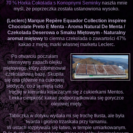
70 % Horka Cokolada s Konopnymi Seminky
naszła mnie
myśl, że poprzeczka została ustanowiona wysoko.
(Leclerc) Marque Repère Equador Collection inspiree
Chocolate Preto E Menta - Aroma Natural De Menta /
Czekolada Deserowa o Smaku Miętowym - Naturalny
aromat miętowy
to ciemna czekolada o zawartości 47%
kakao z miętą; marki własnej marketu Leclerc.
Po otwarciu poczułam
intensywny zapach olejku
miętowego, który zdominował
czekoladową bazę. Skupiła
się ona głównie na cukrowej
słodyczy, co z tą miętą szło
trochę w kierunku kojarzącym się z cukierkami Mentos.
Lekka cierpkość kakao podporządkowała się goryczce
olejowej mięty.
Tabliczka w dotyku wydała mi się trochę tłusta, ale była
twarda i głośno trzaskała przy łamaniu.
W ustach rozpływała się łatwo, w tempie umiarkowanym.