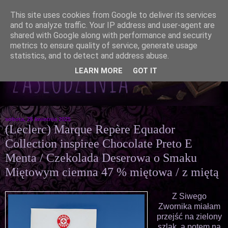
This site uses cookies from Google to deliver its services
and to analyze traffic. Your IP address and user-agent are
shared with Google along with performance and security
metrics to ensure quality of service, generate usage
statistics, and to detect and address abuse.
LEARN MORE
GOT IT
sobota, 26 kwietnia 2025
(Leclerc) Marque Repère Equador
Collection inspiree Chocolate Preto E
Menta / Czekolada Deserowa o Smaku
Miętowym ciemna 47 % miętowa / z miętą
Z Siwego
Zwornika miałam
przejść na zielony
szlak, a potem na