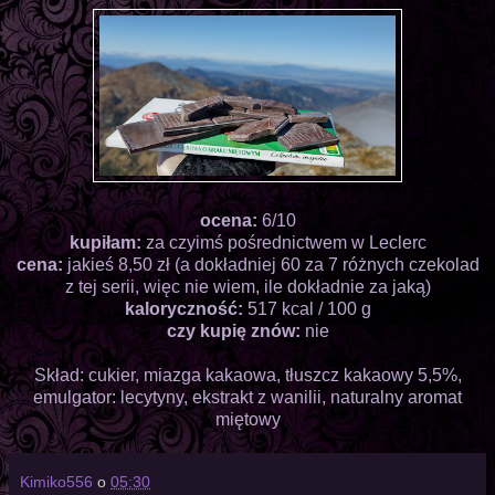
ocena:
6/10
kupiłam:
za czyimś pośrednictwem w Leclerc
cena:
jakieś 8,50 zł (a dokładniej 60 za 7 różnych czekolad
z tej serii, więc nie wiem, ile dokładnie za jaką)
kaloryczność:
517 kcal / 100 g
czy kupię znów:
nie
Skład: cukier, miazga kakaowa, tłuszcz kakaowy 5,5%,
emulgator: lecytyny, ekstrakt z wanilii, naturalny aromat
miętowy
Kimiko556
o
05:30