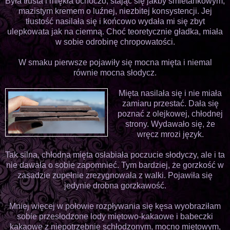
Była tłusta i miękła ochoczo, stając się jakby śmietankowym,
mazistym kremem o luźnej, niezbitej konsystencji. Jej
tłustość nasilała się i końcowo wydała mi się zbyt
ulepkowata jak na ciemną. Choć teoretycznie gładka, miała
w sobie odrobinę chropowatości.
W smaku pierwsze pojawiły się mocna mięta i niemal
równie mocna słodycz.
Mięta nasilała się i nie miała
zamiaru przestać. Dała się
poznać z olejkowej, chłodnej
strony. Wydawało się, że
wręcz mrozi język.
Tak silna, chłodna mięta osłabiała poczucie słodyczy, ale i ta
nie dawała o sobie zapomnieć. Tym bardziej, że gorzkość w
zasadzie zupełnie zrezygnowała z walki. Pojawiła się
jedynie drobna gorzkawość.
Mniej więcej w połowie rozpływania się kęsa wyobraziłam
sobie przesłodzone lody miętowo-kakaowe i babeczki
kakaowe z niepotrzebnie schłodzonym, mocno miętowym,