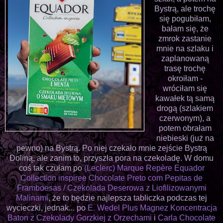
Bystrą, ale trochę
się pogubiłam,
bałam się, że
zmrok zastanie
mnie na szlaku i
zaplanowaną
trasę trochę
okroiłam -
wróciłam się
kawałek tą samą
drogą (szlakiem
czerwonym), a
potem obrałam
niebieski (już na
pewno) na Bystrą. Po niej czekało mnie zejście Bystrą
Doliną, ale zanim to, przyszła pora na czekoladę. W domu
coś tak czułam po
(Leclerc) Marque Repère Equador
Collection inspiree Chocolate Preto com Pepitas de
Framboesas / Czekolada Deserowa z Liofilizowanymi
Malinami
, że to będzie najlepsza tabliczka podczas tej
wycieczki, jednak... po
E. Wedel Plus Magnez Koncentracja
Baton z Czekolady Gorzkiej z Orzechami
i
Carla Chocolate