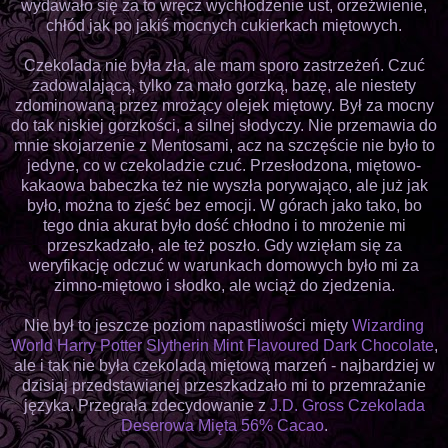
wydawało się za to wręcz wychłodzenie ust, orzeźwienie,
chłód jak po jakiś mocnych cukierkach miętowych.
Czekolada nie była zła, ale mam sporo zastrzeżeń. Czuć
zadowalającą, tylko za mało gorzką, bazę, ale niestety
zdominowaną przez mrożący olejek miętowy. Był za mocny
do tak niskiej gorzkości, a silnej słodyczy. Nie przemawia do
mnie skojarzenie z Mentosami, acz na szczęście nie było to
jedyne, co w czekoladzie czuć. Przesłodzona, miętowo-
kakaowa babeczka też nie wyszła porywająco, ale już jak
było, można to zjeść bez emocji. W górach jako tako, bo
tego dnia akurat było dość chłodno i to mrożenie mi
przeszkadzało, ale też poszło. Gdy wzięłam się za
weryfikację odczuć w warunkach domowych było mi za
zimno-miętowo i słodko, ale wciąż do zjedzenia.
Nie był to jeszcze poziom napastliwości mięty
Wizarding
World Harry Potter Slytherin Mint Flavoured Dark Chocolate
,
ale i tak nie była czekoladą miętową marzeń - najbardziej w
dzisiaj przedstawianej przeszkadzało mi to przemrażanie
języka. Przegrała zdecydowanie z
J.D. Gross Czekolada
Deserowa Mięta 56% Cacao
.