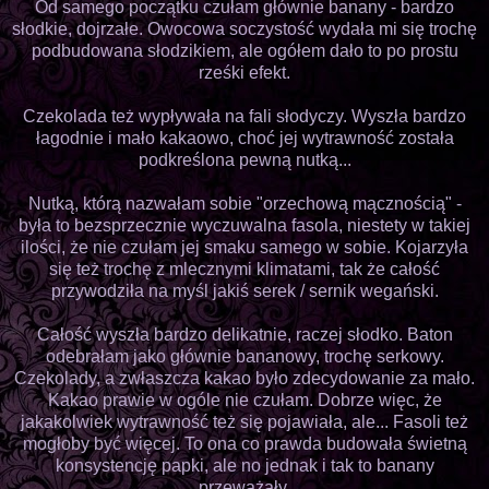
Od samego początku czułam głównie banany - bardzo
słodkie, dojrzałe. Owocowa soczystość wydała mi się trochę
podbudowana słodzikiem, ale ogółem dało to po prostu
rześki efekt.
Czekolada też wypływała na fali słodyczy. Wyszła bardzo
łagodnie i mało kakaowo, choć jej wytrawność została
podkreślona pewną nutką...
Nutką, którą nazwałam sobie "orzechową mącznością" -
była to bezsprzecznie wyczuwalna fasola, niestety w takiej
ilości, że nie czułam jej smaku samego w sobie. Kojarzyła
się też trochę z mlecznymi klimatami, tak że całość
przywodziła na myśl jakiś serek / sernik wegański.
Całość wyszła bardzo delikatnie, raczej słodko. Baton
odebrałam jako głównie bananowy, trochę serkowy.
Czekolady, a zwłaszcza kakao było zdecydowanie za mało.
Kakao prawie w ogóle nie czułam. Dobrze więc, że
jakakolwiek wytrawność też się pojawiała, ale... Fasoli też
mogłoby być więcej. To ona co prawda budowała świetną
konsystencję papki, ale no jednak i tak to banany
przeważały.