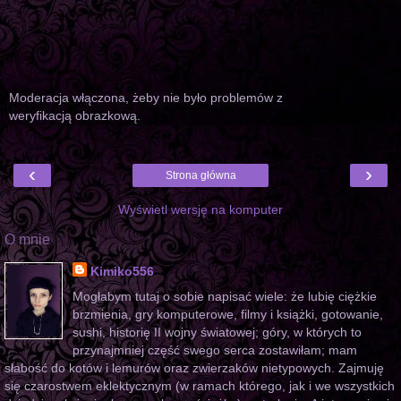
Moderacja włączona, żeby nie było problemów z
weryfikacją obrazkową.
‹
›
Strona główna
Wyświetl wersję na komputer
O mnie
Kimiko556
Mogłabym tutaj o sobie napisać wiele: że lubię ciężkie
brzmienia, gry komputerowe, filmy i książki, gotowanie,
sushi, historię II wojny światowej; góry, w których to
przynajmniej część swego serca zostawiłam; mam
słabość do kotów i lemurów oraz zwierzaków nietypowych. Zajmuję
się czarostwem eklektycznym (w ramach którego, jak i we wszystkich