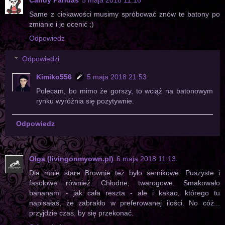
Same z ciekawości musimy spróbować znów te batony po
zmianie i je ocenić ;)
Odpowiedz
Odpowiedzi
Kimiko556
5 maja 2018 21:53
Polecam, bo mimo że gorszy, to wciąż na batonowym
rynku wyróżnia się pozytywnie.
Odpowiedz
Olga (livingonmyown.pl)
6 maja 2018 11:13
Dla mnie stare Brownie też było sernikowe. Puszyste i
fasolowe również. Chłodne, twarogowe. Smakowało
bananami - jak cała reszta - ale i kakao, którego tu
napisałaś, że zabrakło w preferowanej ilości. No cóż...
przyjdzie czas, by się przekonać.