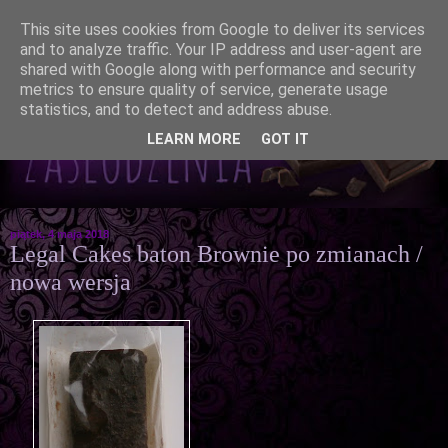
This site uses cookies from Google to deliver its services
and to analyze traffic. Your IP address and user-agent are
shared with Google along with performance and security
metrics to ensure quality of service, generate usage
statistics, and to detect and address abuse.
LEARN MORE
GOT IT
piątek, 4 maja 2018
Legal Cakes baton Brownie po zmianach /
nowa wersja