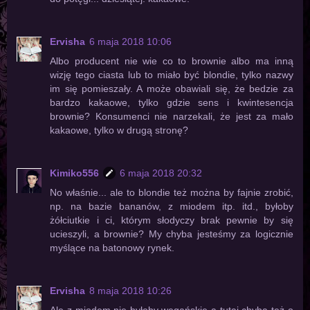
Ervisha
6 maja 2018 10:06
Albo producent nie wie co to brownie albo ma inną
wizję tego ciasta lub to miało być blondie, tylko nazwy
im się pomieszały. A może obawiali się, że bedzie za
bardzo kakaowe, tylko gdzie sens i kwintesencja
brownie? Konsumenci nie narzekali, że jest za mało
kakaowe, tylko w drugą stronę?
Kimiko556
6 maja 2018 20:32
No właśnie... ale to blondie też można by fajnie zrobić,
np. na bazie bananów, z miodem itp. itd., byłoby
żółciutkie i ci, którym słodyczy brak pewnie by się
ucieszyli, a brownie? My chyba jesteśmy za logicznie
myślące na batonowy rynek.
Ervisha
8 maja 2018 10:26
Ale z miodem nie byłoby wegańskie a tutaj chyba też o