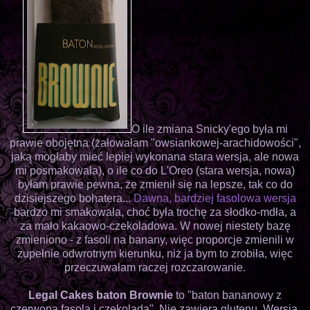
O ile zmiana Snicky'ego była mi
prawie obojętna (żałowałam "owsiankowej-arachidowości",
jaką mogłaby mieć lepiej wykonana stara wersja, ale nowa
mi posmakowała), o ile co do L'Oreo (stara wersja, nowa)
byłam prawie pewna, że zmienił się na lepsze, tak co do
dzisiejszego bohatera...
Dawna, bardziej fasolowa wersja
bardzo mi smakowała, choć była trochę za słodko-mdła, a
za mało kakaowo-czekoladowa. W nowej niestety bazę
zmieniono - z fasoli na banany, więc proporcje zmienili w
zupełnie odwrotnym kierunku, niż ja bym to zrobiła, więc
przeczuwałam raczej rozczarowanie.
Legal Cakes baton Brownie
to "baton bananowy z
czerwoną fasolą i czekoladą". Nie zawiera glutenu. Wersja,