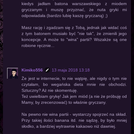
kiedys jadłam batona warszawskiego z miodem
gryczanym i muszę przyznać, że nuta gryki mi
odpowiadała (bardzo lubię kaszę gryczaną) ;)
Masz rację i zgadzam się z Tobą, jednak jak widać coś
z tym batonem musiało być "nie tak", że zmienili jego
koncepcje. A może to "wina" partii? Wszakże są one
robione ręcznie...
Kimiko556
13 maja 2018 13:18
Że jest w internecie, to nie wątpię, ale nigdy o tym nie
czytałam, bo wegańska dieta mnie nie obchodzi.
Sztuczny? Aż nie skomentuję.
Też uwielbiam grykę! Jak jem miód (a nie że próbuję od
Mamy, by zrecenzować) to właśnie gryczany.
Na pewno nie wina partii - wystarczy spojrzeć na skład.
Przy takiej ilości banana itd. nie sądzę, by było mniej
słodko, a bardziej wytrawnie kakaowo niż dawniej.