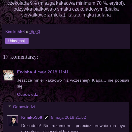
czekolada 9% (miazga kakaowa minimum 70 %, erytrol),
odżywka białkowa o smaku czekoladowym (białka
serwatkowe z mleka), kakao, mąka jaglana
Kimiko556
o
05:00
Udostępnij
17 komentarzy:
Ervisha
4 maja 2018 11:41
Jeszcze mniej kakaowo niż wcześniej? Klapa... nie popisali
się
Odpowiedz
Odpowiedzi
Kimiko556
5 maja 2018 21:52
Dokładnie! Nie rozumiem... przecież brownie ma być
do potęgi... dziesiątej! kakaowe.