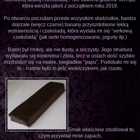
która weszła jakoś z początkiem roku 2018.
Po otwarciu poczułam przede wszystkim słodziutkie, bardzo
dojrzałe (wręcz czarne) banany przyozdobione lekką
wytrawnością i czekoladą, która wydała mi się "serkową
czekoladą" (jak serki homogenizowane, jogurty itp.)
Baton był mokry, ale nie tłusty, a soczysty. Jego struktura
wydawała się konkretna i zbita, lecz w ustach dość szybko
rozchodził się na mokre, niegładkie "papu". Podobało mi się
to - cudnie było to jeść widelczykiem, jak ciasto.
Smak właściwie zdublował to,
czym przywitał mnie zapach.