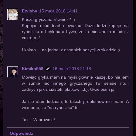
Ervisha
15 maja 2018 14:41
Kasza gryczana również? :)
Kupujac miód trzeba uważać. Dużo ludzi kupuje na
ryneczku od chłopa a bywa, ze to mieszanka miodu z
cukrem ;/
I kakao.... na jednej z ostatnich pozycji w składzie ;/
Kimiko556
16 maja 2018 21:18
Mówiąc gryka mam na myśli głównie kaszę, bo nie jem
w sumie nic innego gryczanego (w sensie no...
żadnych jakiś ciastek, płatków itd.). Uwielbiam ją.
Ja nie ufam ludziom, to takich problemów nie mam. A
wiadomo, że "na ryneczku" to...
Tak... W brownie!
Odpowiedz