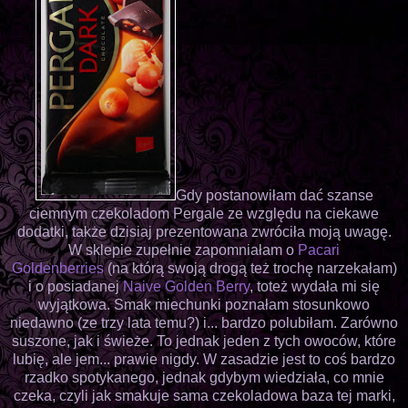
Gdy postanowiłam dać szanse
ciemnym czekoladom Pergale ze względu na ciekawe
dodatki, także dzisiaj prezentowana zwróciła moją uwagę.
W sklepie zupełnie zapomniałam o
Pacari
Goldenberries
(na którą swoją drogą też trochę narzekałam)
i o posiadanej
Naive Golden Berry
, toteż wydała mi się
wyjątkowa. Smak miechunki poznałam stosunkowo
niedawno (ze trzy lata temu?) i... bardzo polubiłam. Zarówno
suszone, jak i świeże. To jednak jeden z tych owoców, które
lubię, ale jem... prawie nigdy. W zasadzie jest to coś bardzo
rzadko spotykanego, jednak gdybym wiedziała, co mnie
czeka, czyli jak smakuje sama czekoladowa baza tej marki,