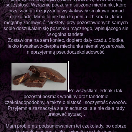
soczystość. Wyraźnie poczułam suszone miechunki, które
przy ssaniu i rozgryzaniu wyskakiwały smakowo ponad
czekoladę. Mimo to nie była to pełnia ich smaku, która
mogłaby zachwycić. Niestety, przy pozostawionych samych
sobie doszukałam się posmaku mącznego, wpisującego się
w ogólną tandetę.
Zostawione na sam koniec, dopiero dały czadu. Słodka,
lekko kwaskawo-cierpka miechunka niemal wyzerowała
nieprzyjemną pseudoczekoladowość.
Po wszystkim jednak i tak
pozostał posmak waniliny oraz tandetnie
czekoladopodobny, a także oleistość i soczystość owoców.
Przyjemnie zaznaczyła się miechunka, ale nie dała rady
uratować sytuacji.
Mam problem z podsumowaniem tej czekolady, bo dobrze
wykonali miechunki, ale... wtopili je w tak kiepską