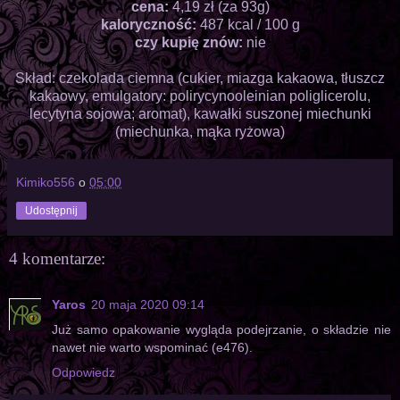
cena:
4,19 zł (za 93g)
kaloryczność:
487 kcal / 100 g
czy kupię znów:
nie
Skład: czekolada ciemna (cukier, miazga kakaowa, tłuszcz
kakaowy, emulgatory: polirycynooleinian poliglicerolu,
lecytyna sojowa; aromat), kawałki suszonej miechunki
(miechunka, mąka ryżowa)
Kimiko556
o
05:00
Udostępnij
4 komentarze:
Yaros
20 maja 2020 09:14
Już samo opakowanie wygląda podejrzanie, o składzie nie
nawet nie warto wspominać (e476).
Odpowiedz