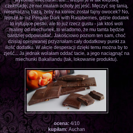
czekoladę, że nie miałam ochoty jej jeść. Męczyć się tanią,
niesmaczną bazą, żeby na koniec został fajny owocek? No,
lepsze to niż Pergale Dark with Raspberries, gdzie dodatek
to irytujące pestki, ale to już rzecz gustu - jak ktoś woli
maliny od miechunek, to wiadomo, że mu tamta będzie
bardziej odpowiadać. Jakościowo poziom ten sam, choć
dzisiaj opisywanej przyznałam cały dodatkowy punkt za
ilość dodatku. W akcie desperacji dzięki temu można by to
zjeść... Ja jednak wolałam oddać tacie, a jego naciągnąć na
miechunki Bakallandu (tak, lokowanie produktu).
ocena:
4/10
kupiłam:
Auchan