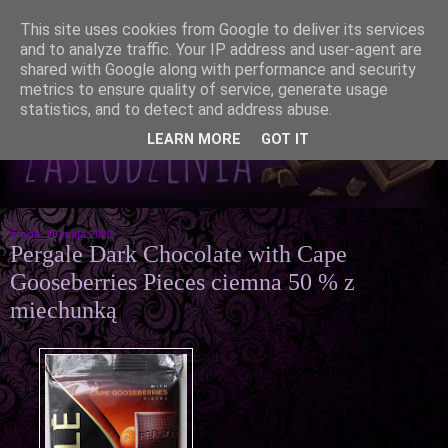
This site uses cookies from Google to deliver its services
and to analyze traffic. Your IP address and user-agent are
shared with Google along with performance and security
metrics to ensure quality of service, generate usage
statistics, and to detect and address abuse.
LEARN MORE
GOT IT
środa, 20 maja 2020
Pergale Dark Chocolate with Cape
Gooseberries Pieces ciemna 50 % z
miechunką