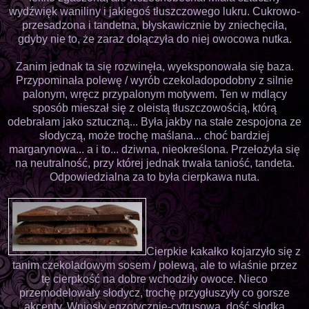
wydźwięk waniliny i jakiegoś tłuszczowego lukru. Cukrowo-
przesadzona i tandetna, błyskawicznie by zniechęciła,
gdyby nie to, że zaraz dołączyła do niej owocowa nutka.
Zanim jednak ta się rozwinęła, wyeksponowała się baza.
Przypominała polewę / wyrób czekoladopodobny z silnie
palonym, wręcz przypalonym motywem. Ten w mdlący
sposób mieszał się z oleistą tłuszczowością, którą
odebrałam jako sztuczną... Była jakby na stałe zespojona ze
słodyczą, może trochę maślana... choć bardziej
margarynowa... a i to... dziwna, nieokreślona. Przełożyła się
na neutralność, przy której jednak trwała taniość, tandeta.
Odpowiedzialna za to była cierpkawa nuta.
Cierpkie kakałko kojarzyło się z
tanim czekoladowym sosem / polewą, ale to właśnie przez
tę cierpkość na dobre wchodziły owoce. Nieco
przemodelowały słodycz, trochę przygłuszyły co gorsze
akcenty. Wniosły egzotycznie-cytrusową, dość słodką