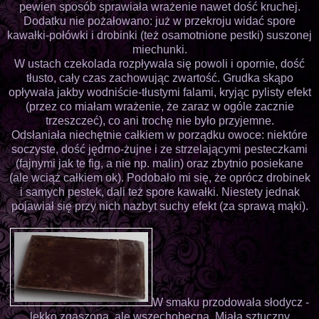
pewien sposób sprawiała wrażenie nawet dość kruchej.
Dodatku nie pożałowano: już w przekroju widać spore
kawałki-połówki i drobinki (też osamotnione pestki) suszonej
miechunki.
W ustach czekolada rozpływała się powoli i opornie, dość
tłusto, cały czas zachowując zwartość. Grudka skąpo
opływała jakby wodniście-tłustymi falami, kryjąc pylisty efekt
(przez co miałam wrażenie, że zaraz w ogóle zacznie
trzeszczeć), co ani trochę nie było przyjemne.
Odsłaniała niechętnie całkiem w porządku owoce: niektóre
soczyste, dość jędrno-żujne i ze strzelającymi pesteczkami
(fajnymi jak te fig, a nie np. malin) oraz zbytnio posiekane
(ale wciąż całkiem ok). Podobało mi się, że oprócz drobinek
i samych pestek, dali też spore kawałki. Niestety jednak
pojawiał się przy nich nazbyt suchy efekt (za sprawą mąki).
W smaku przodowała słodycz -
lekko zgaszona, ale wszechobecna. Miała sztuczny