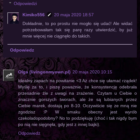
Odpowiedzi
Kimiko556
20 maja 2020 18:57
Dokładnie, to po prostu nie mogło się udać! Ale widać
potrzebowałam tak się parę razy utwierdzić, by już
mnie więcej nie ciągnęło do takich.
Odpowiedz
Olga (livingonmyown.pl)
20 maja 2020 10:15
Idealny zapach na powitanie <3 Aż chce się ułamać rządek!
Myślę za to, i piszę poważnie, że konsystencję odebrała
przesadnie źle z uwagi na zrażenie. Czytam u Ciebie o
znacznie gorszych tworach, ale że są lubianych przez
Ciebie marek, dostają po 8-10. Oczywiście się ze mną nie
zgodzisz :P W smaku obecny jest wyrób
czekoladopodobny? No to podziękuję (choć i tak nigdy bym
po nią nie sięgnęła, gdy jest z innej bajki).
Odpowiedz