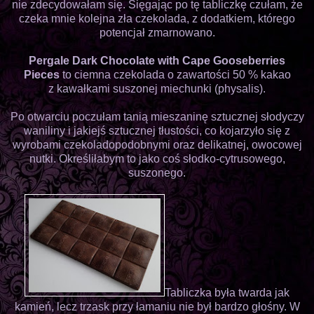
nie zdecydowałam się. Sięgając po tę tabliczkę czułam, że
czeka mnie kolejna zła czekolada, z dodatkiem, którego
potencjał zmarnowano.
Pergale Dark Chocolate with Cape Gooseberries
Pieces
to ciemna czekolada o zawartości 50 % kakao
z kawałkami suszonej miechunki (physalis).
Po otwarciu poczułam tanią mieszaninę sztucznej słodyczy
waniliny i jakiejś sztucznej tłustości, co kojarzyło się z
wyrobami czekoladopodobnymi oraz delikatnej, owocowej
nutki. Określiłabym to jako coś słodko-cytrusowego,
suszonego.
Tabliczka była twarda jak
kamień, lecz trzask przy łamaniu nie był bardzo głośny. W