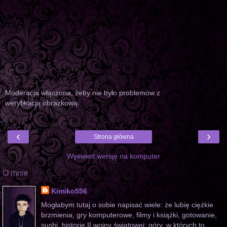
Moderacja włączona, żeby nie było problemów z
weryfikacją obrazkową.
‹
›
Strona główna
Wyświetl wersję na komputer
O mnie
Kimiko556
Mogłabym tutaj o sobie napisać wiele: że lubię ciężkie
brzmienia, gry komputerowe, filmy i książki, gotowanie,
sushi, historię II wojny światowej; góry, w których to