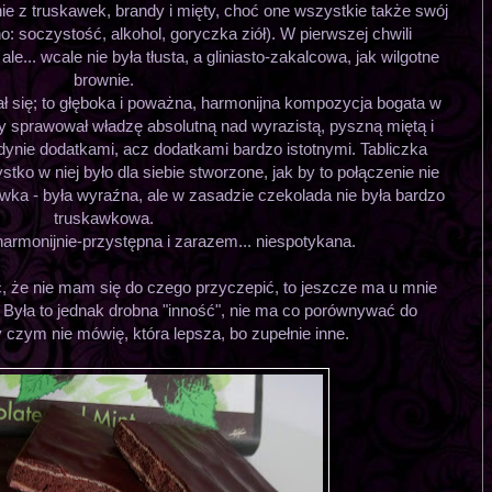
ie z truskawek, brandy i mięty, choć one wszystkie także swój
o: soczystość, alkohol, goryczka ziół). W pierwszej chwili
e... wcale nie była tłusta, a gliniasto-zakalcowa, jak wilgotne
brownie.
się; to głęboka i poważna, harmonijna kompozycja bogata w
sprawował władzę absolutną nad wyrazistą, pyszną miętą i
ynie dodatkami, acz dodatkami bardzo istotnymi. Tabliczka
stko w niej było dla siebie stworzone, jak by to połączenie nie
wka - była wyraźna, ale w zasadzie czekolada nie była bardzo
truskawkowa.
harmonijnie-przystępna i zarazem... niespotykana.
 że nie mam się do czego przyczepić, to jeszcze ma u mnie
 Była to jednak drobna "inność", nie ma co porównywać do
 czym nie mówię, która lepsza, bo zupełnie inne.