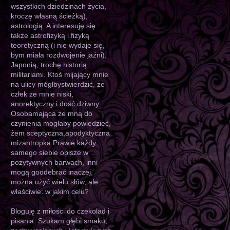
wszystkich dziedzinach życia,
kroczę własną ścieżką),
astrologią. A interesuję się
także astrofizyką i fizyką
teoretyczną (i nie wydaje się,
bym miała rozdwojenie jaźni),
Japonią, trochę historią,
militariami. Ktoś mijający mnie
na ulicy mógłbystwierdzić, że
człek ze mnie niski,
anorektyczny i dość dziwny.
Osobamająca ze mną do
czynienia mogłaby powiedzieć,
żem sceptyczna,apodyktyczna
mizantropka.Prawie każdy
samego siebie opisze w
pozytywnych barwach, inni
mogą goodebrać inaczej,
można użyć wielu słów, ale
właściwie: w jakim celu?
Bloguję z miłości do czekolad i
pisania. Szukam głębi smaku,