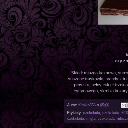
k
czy zn
Skład: miazga kakaowa, surow
suszone truskawki, brandy z tr
proszku, pełny cukier trzcin
cytrynowego, skrobia kukuryd
Autor:
Kimiko556
o
05:00
Etykiety:
czekolada
,
czekolada: 50
czekolada: mięta
,
czekolada: mlecz