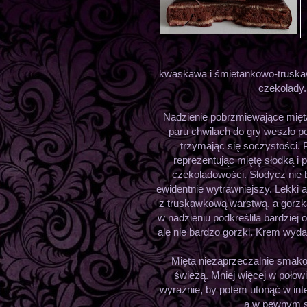
kwaskawa i śmietankowo-truska
czekolady.
Nadzienie pobrzmiewające mięt
paru chwilach do gry weszło p
trzymając się soczystości. 
reprezentując miętę słodką i
czekoladowości. Słodycz nie 
ewidentnie wytrawniejszy. Lekki 
z truskawkową warstwą, a gorzk
w nadzieniu podkreśliła bardzie
ale nie bardzo gorzki. Krem wyda
Mięta niezaprzeczalnie smako
świeżą. Mniej więcej w połow
wyraźnie, by potem utonąć w inte
a w pewnym s