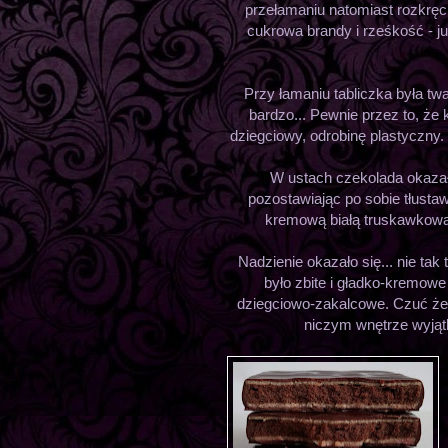
przełamaniu natomiast rozkręc
cukrowa brandy i rześkość - ju
Przy łamaniu tabliczka była twa
bardzo... Pewnie przez to, że
dziegciowy, odrobinę plastyczny.
W ustach czekolada okazała 
pozostawiając po sobie tłusta
kremową białą truskawkową
Nadzienie okazało się... nie tak
było zbite i gładko-kremowe 
dziegciowo-zakalcowe. Czuć że z
niczym wnętrze wyjąt