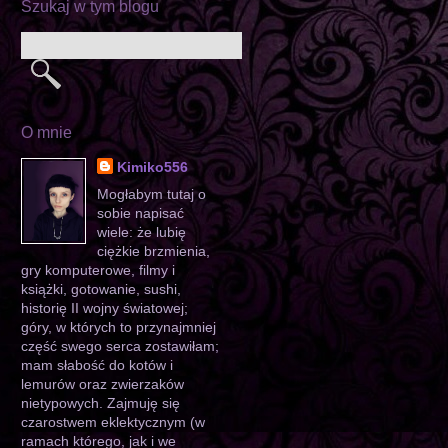
Szukaj w tym blogu
O mnie
Kimiko556
Mogłabym tutaj o
sobie napisać
wiele: że lubię
ciężkie brzmienia,
gry komputerowe, filmy i
książki, gotowanie, sushi,
historię II wojny światowej;
góry, w których to przynajmniej
część swego serca zostawiłam;
mam słabość do kotów i
lemurów oraz zwierzaków
nietypowych. Zajmuję się
czarostwem eklektycznym (w
ramach którego, jak i we