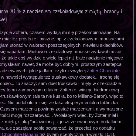
emna 70 % z nadzieniem czekoladowym z miętą, brandy i
wej
ycje Zottera, czasem wydają mi się przekombinowane. Na
e miał też prostsze i pyszne, np. z czekoladowymi mousse'ami
łam utonąć w walorach poszczególnych, niewielu składników.
e się napaliłam. Miętowo-czekoladowy mousse wydawał mi się
że takie coś wyjdzie o wiele lepiej niż białe nadzienie miętowe
omyślałam nawet, że może być dobrym, prostszym zastępcą
nadziewanych, jakie jadłam, czyli niezwykłej
Zotter Chocolate
 w nowości występuje też truskawkowy dodatek... trochę się
dobało... To znaczy: sam duet truskawki i mięty w czekoladzie
sięcy temu zamarzyłam o takim Zotterze, widząc biedronkową
ruskawkowym (ale ta nie kusiła, bo to Millano-Baron), więc to
e... Nie podobało mi się, że taka eksperymentalna tabliczka
 Czasem marzenia powinny zostać marzeniami, a wymarzone
ości mogą rozczarować... Wolałabym więc, by Zotter miał i
 z miętą, i taką "udziwnioną" z jeszcze owocowym dodatkiem.
a, ale zaczęłam sobie powtarzać, że przecież do dodatku
r Chocolate Banana
też byłam sceptyczna, a wyszło 10/10.