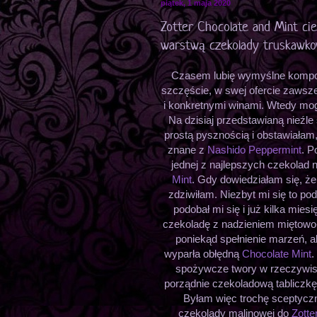
piątek, 1 maja 2020
Zotter Chocolate and Mint ci
warstwą czekolady truskawko
Czasem lubię wymyślne kompoz
szczęście, w swej ofercie zawsz
i konkretnymi winami. Wtedy mog
Na dzisiaj przedstawianą nieźl
prostą pysznością i obstawiałam, 
znane z
Nashido Peppermint
. P
jednej z najlepszych czekolad 
Mint
. Gdy dowiedziałam się, że
zdziwiłam. Niezbyt mi się to po
podobał mi się i już kilka mie
czekoladę z nadzieniem miętowo-t
poniekąd spełnienie marzeń, al
wyparła obłędną
Chocolate Mint
.
spożywcze twory w rzeczywist
porządnie czekoladową tabliczkę
Byłam więc trochę sceptyczn
czekolady malinowej do
Zotte