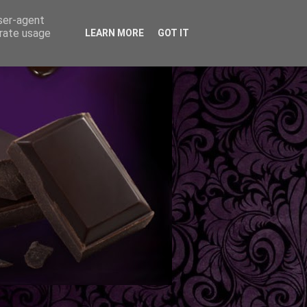
user-agent
erate usage
LEARN MORE
GOT IT