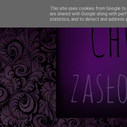
This site uses cookies from Google to d
are shared with Google along with perf
statistics, and to detect and address 