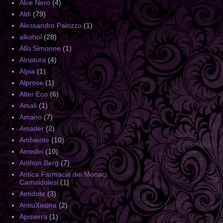
Alce Nero
(4)
Aldi
(79)
Alessandro Palozzo
(1)
alkohol
(28)
Allo Simonne
(1)
Alnatura
(4)
Alpia
(1)
Alprose
(1)
Alter Eco
(6)
Amali
(1)
Amano
(7)
Amatler
(2)
Ambiente
(10)
Amedei
(10)
Anthon Berg
(7)
Antica Farmacia dei Monaci
Camaldolesi
(1)
Antidote
(3)
AntiuXixona
(2)
Apisierra
(1)