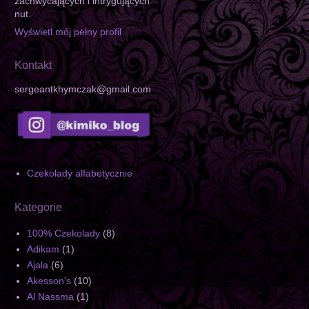
zachwycających i intrygujących
nut.
Wyświetl mój pełny profil
Kontakt
sergeantkhymczak@gmail.com
Czekolady alfabetycznie
Kategorie
100% Czekolady
(8)
Adikam
(1)
Ajala
(6)
Akesson's
(10)
Al Nassma
(1)