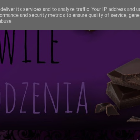
eliver its services and to analyze traffic. Your IP address and 
ormance and security metrics to ensure quality of service, gen
abuse.