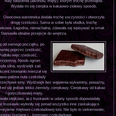
nuty nadzienia (alkoholu, mięty), którym trochę przesiąkła.
Wydała mi się cierpka w kakaowo-ziołowy sposób.
Owocowa warstewka dodała trochę soczystości i otworzyła
drogę rześkości. Sama w sobie była słodka, trochę
wkowa. Łagodna, nienachalna, zdawała się wpisywać w smak
 Stanowiła idealne przejście do wnętrza.
ą od samego początku, po
ewniej poprzez rześkość,
Podbiło więc rześkość,
 przyjemną. Niosło ogrom
była silna, wydźwięk zaś
akcent śmietanki mieszał się
awo-palona nuta czekolady
j orzechowe tony. Wydźwięk bez wątpienia wykwintny, poważny,
ł mi się jednak lekko ziemisty, cierpkawy. Cierpkawy od kakao
i goryczkowatej mięty.
wała olejkowo, acz truskawki w udany sposób dopowiadały
ie truskawki wyłoniły się ponad wszystko inne zaskakująco
nsywnie miętowo-czekoladowej toni. Nie było to siekierowate,
topniu maślane i... kremowo czekoladowe.