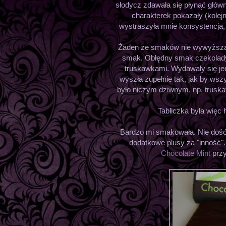
słodycz zdawała się płynąć główn
charakterek pokazały (kolejn
wystraszyła mnie konsystencja, al
Żaden ze smaków nie wywyższał 
smak. Obłędny smak czekolady 
truskawkami. Wydawały się jed
wyszła zupełnie tak, jak by wszy
było niczym dziwnym, np. truska
Tabliczka była więc 
Bardzo mi smakowała. Nie dość,
dodatkowe plusy za "inność".
Chocolate Mint
przy