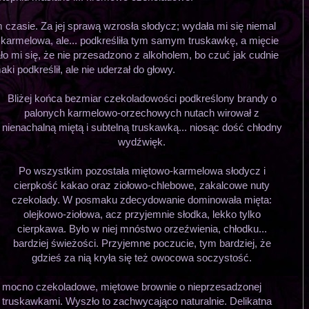
czasie. Za jej sprawą wzrosła słodycz; wydała mi się niemal
karmelowa, ale... podkreśliła tym samym truskawkę, a mięcie
ało mi się, że nie przesadzono z alkoholem, bo czuć jak cudnie
i podkreślił, ale nie uderzał do głowy.
Bliżej końca bezmiar czekoladowości podkreślony brandy o
palonych karmelowo-orzechowych nutach wirował z
nienachalną miętą i subtelną truskawką... niosąc dość chłodny
wydźwięk.
Po wszystkim pozostała miętowo-karmelowa słodycz i
cierpkość kakao oraz ziołowo-chlebowe, zakalcowe nuty
czekolady. W posmaku zdecydowanie dominowała mięta:
olejkowo-ziołowa, acz przyjemnie słodka, lekko tylko
cierpkawa. Było w niej mnóstwo orzeźwienia, chłodku...
bardziej świeżości. Przyjemne poczucie, tym bardziej, że
gdzieś za nią kryła się też owocowa soczystość.
, mocno czekoladowe, miętowe brownie o nieprzesadzonej
i truskawkami. Wyszło to zachwycająco naturalnie. Delikatna