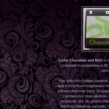
Zotter Chocolate and Mint
to 
czekolady truskawkowej w 6
ciemn
Gdy tylko rozchyliłam papierek
zapach orzechowo-migdałowo-chl
ziołowo-olejkowej mięty. Zespaj
cukrowo-mocnego alkoholu. B
poważnie, acz nie gorzko.Wier
bardziej zdawał się pachnieć 