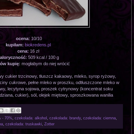
ocena:
10/10
kupiłam:
biokredens.pl
cena:
16 zł
aloryczność:
509 kcal / 100 g
ów kupię:
mogłabym do niej wrócić
y cukier trzcinowy, tłuszcz kakaowy, mleko, syrop ryżowy,
zciny cukrowe, pełne mleko w proszku, odtłuszczone mleko w
owy, lecytyna sojowa, proszek cytrynowy (koncentrat soku
ziana, cukier), sól, olejek miętowy, sproszkowana wanilia
% - 70%
,
czekolada: alkohol
,
czekolada: brandy
,
czekolada: ciemna
,
na
,
czekolada: truskawki
,
Zotter