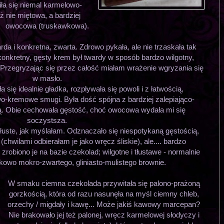
iła się niemal karmelowo-
ż nie miętowa, a bardziej
owocowa (truskawkowa).
rda i konkretna, zwarta. Zdrowo pykała, ale nie trzaskała tak
 konkretny, gęsty krem był twardy w sposób bardzo wilgotny,
 Przegryzając się przez całość miałam wrażenie wgryzania się
w masło.
się idealnie gładka, rozpływała się powoli i z łatwością,
wo-kremowe smugi. Była dość spójna z bardziej zalepiająco-
. Obie cechowała gęstość, choć owocowa wydała mi się
soczystsza.
 tłuste, jak myślałam. Odznaczało się niespotykaną gęstością,
(chwilami odbierałam je jako wręcz śliskie), ale.... bardzo
robiono je na bazie czekolad; wilgotne i tłustawe - normalnie
kowo mokro-zwartego, gliniasto-mulistego brownie.
W smaku ciemna czekolada przywitała się palono-prażoną
gorzkością, która od razu nasunęła na myśl ciemny chleb,
orzechy / migdały i kawę... Może jakiś kawowy marcepan?
Nie brakowało jej też palonej, wręcz karmelowej słodyczy i