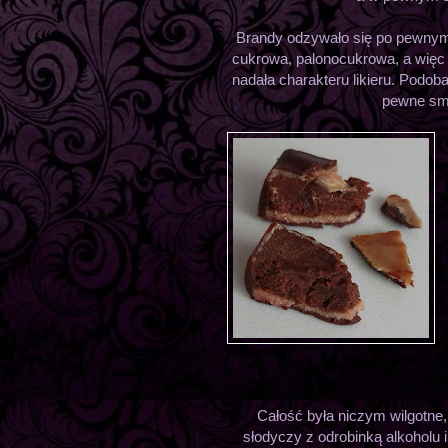
Brandy odzywało się po pewnym 
cukrowa, palonocukrowa, a więc 
nadała charakteru likieru. Podob
pewne smak
Całość była niczym wilgotne
słodyczy z odrobinką alkoholu 