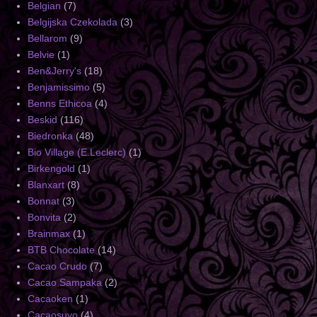
Belgian
(7)
Belgijska Czekolada
(3)
Bellarom
(9)
Belvie
(1)
Ben&Jerry's
(18)
Benjamissimo
(5)
Benns Ethicoa
(4)
Beskid
(116)
Biedronka
(48)
Bio Village (E.Leclerc)
(1)
Birkengold
(1)
Blanxart
(8)
Bonnat
(3)
Bonvita
(2)
Brainmax
(1)
BTB Chocolate
(14)
Cacao Crudo
(7)
Cacao Sampaka
(2)
Cacaoken
(1)
Cacaosuyo
(4)