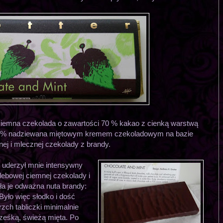
ciemna czekolada o zawartości 70 % kakao z cienką warstwą
0 % nadziewana miętowym kremem czekoladowym na bazie
ej i mlecznej czekolady z brandy.
, uderzył mnie intensywny
ebowej ciemnej czekolady i
ała je odważna nuta brandy:
yło więc słodko i dość
zch tabliczki minimalnie
rześką, świeżą mięta. Po