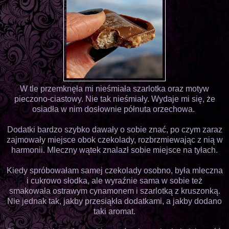
W tle przemknęła mi nieśmiała szarlotka oraz motyw
pieczono-ciastowy. Nie tak nieśmiały. Wydaje mi się, że
osiadła w nim dosłownie półnuta orzechowa.
Dodatki bardzo szybko dawały o sobie znać, po czym zaraz
zajmowały miejsce obok czekolady, rozbrzmiewając z nią w
harmonii. Mleczny wątek znalazł sobie miejsce na tyłach.
Kiedy spróbowałam samej czekolady osobno, była mleczna
i cukrowo słodka, ale wyraźnie sama w sobie też
smakowała ostrawym cynamonem i szarlotką z kruszonką.
Nie jednak tak, jakby przesiąkła dodatkami, a jakby dodano
taki aromat.