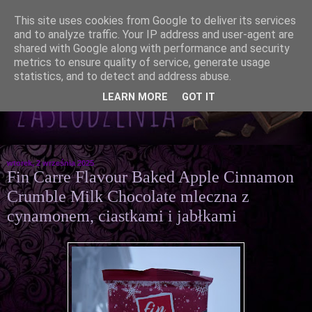
This site uses cookies from Google to deliver its services
and to analyze traffic. Your IP address and user-agent are
shared with Google along with performance and security
metrics to ensure quality of service, generate usage
statistics, and to detect and address abuse.
LEARN MORE
GOT IT
wtorek, 2 września 2025
Fin Carre Flavour Baked Apple Cinnamon
Crumble Milk Chocolate mleczna z
cynamonem, ciastkami i jabłkami