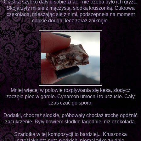
Ciastka szybko dały o sobie znać - nie trzeba było ich gryźć.
Skojarzyły mi się z mączystą, słodką kruszonką. Cukrowa
czekolada, mieszając się z nimi, podszepnęła na moment
cookie dough, lecz zaraz zniknęło.
Mniej więcej w połowie rozpływania się kęsa, słodycz
zaczęła piec w gardle. Cynamon umocnił to uczucie. Cały
czas czuć go sporo.
Dodatki, choć też słodkie, próbowały chociaż trochę opóźnić
zacukrzenie. Były bowiem słodkie łagodniej niż czekolada.
Szarlotka w tej kompozycji to bardziej... Kruszonka
przesiąknięta nutą słodkich, niemal tylko złudnie