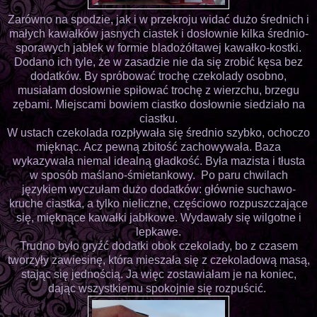
Zarówno na spodzie, jak i w przekroju widać dużo średnich i
małych kawałków jasnych ciastek i dosłownie kilka średnio-
sporawych jabłek w formie bladożółtawej kawałko-kostki.
Dodano ich tyle, że w zasadzie nie da się zrobić kęsa bez
dodatków. By spróbować trochę czekolady osobno,
musiałam dosłownie spiłować trochę z wierzchu, brzegu
zębami. Miejscami bowiem ciastko dosłownie siedziało na
ciastku.
W ustach czekolada rozpływała się średnio szybko, ochoczo
mięknąc. Acz pewną zbitość zachowywała. Baza
wykazywała niemal idealną gładkość. Była mazista i tłusta
w sposób maślano-śmietankowy. Po paru chwilach
językiem wyczułam dużo dodatków: głównie suchawo-
kruche ciastka, a tylko nieliczne, częściowo rozpuszczające
się, mięknące kawałki jabłkowe. Wydawały się wilgotne i
lepkawe.
Trudno było gryźć dodatki obok czekolady, bo z czasem
tworzyły zawiesinę, która mieszała się z czekoladową masą,
stając się jednością. Ja więc zostawiałam je na koniec,
dając wszystkiemu spokojnie się rozpuścić.