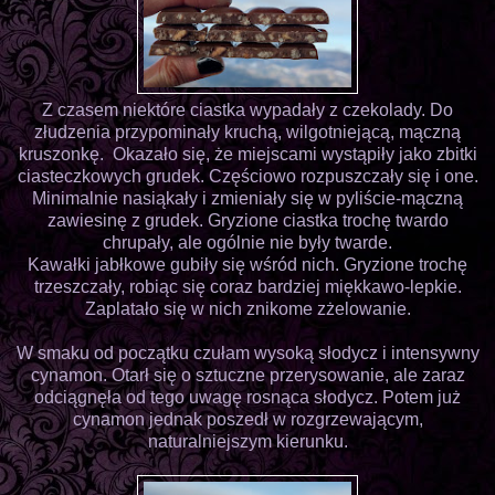
Z czasem niektóre ciastka wypadały z czekolady. Do
złudzenia przypominały kruchą, wilgotniejącą, mączną
kruszonkę. Okazało się, że miejscami wystąpiły jako zbitki
ciasteczkowych grudek. Częściowo rozpuszczały się i one.
Minimalnie nasiąkały i zmieniały się w pyliście-mączną
zawiesinę z grudek. Gryzione ciastka trochę twardo
chrupały, ale ogólnie nie były twarde.
Kawałki jabłkowe gubiły się wśród nich. Gryzione trochę
trzeszczały, robiąc się coraz bardziej miękkawo-lepkie.
Zaplatało się w nich znikome zżelowanie.
W smaku od początku czułam wysoką słodycz i intensywny
cynamon. Otarł się o sztuczne przerysowanie, ale zaraz
odciągnęła od tego uwagę rosnąca słodycz. Potem już
cynamon jednak poszedł w rozgrzewającym,
naturalniejszym kierunku.