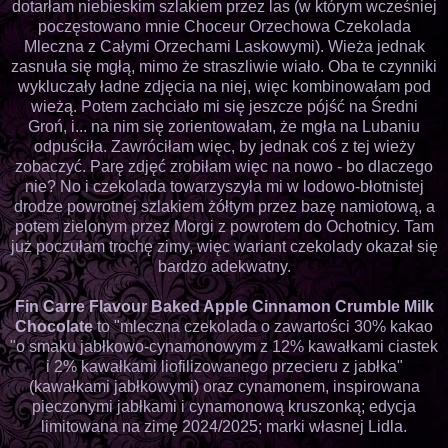
dotarłam niebieskim szlakiem przez las (w którym wcześniej
poczęstowano mnie Choceur Orzechowa Czekolada
Mleczna z Całymi Orzechami Laskowymi). Wieża jednak
zasnuła się mgłą, mimo że straszliwie wiało. Oba te czynniki
wykluczały ładne zdjęcia na niej, więc kombinowałam pod
wieżą. Potem zachciało mi się jeszcze pójść na Średni
Groń, i... na nim się zorientowałam, że mgła na Lubaniu
odpuściła. Zawróciłam więc, by jednak coś z tej wieży
zobaczyć. Parę zdjęć zrobiłam więc na nowo - bo dlaczego
nie? No i czekolada towarzyszyła mi w lodowo-błotnistej
drodze powrotnej szlakiem żółtym przez bazę namiotową, a
potem zielonym przez Morgi z powrotem do Ochotnicy. Tam
już poczułam trochę zimy, więc wariant czekolady okazał się
bardzo adekwatny.
Fin Carre Flavour Baked Apple Cinnamon Crumble Milk
Chocolate
to "mleczna czekolada o zawartości 30% kakao
"o smaku jabłkowo-cynamonowym z 12% kawałkami ciastek
i 2% kawałkami liofilizowanego przecieru z jabłka"
(kawałkami jabłkowymi) oraz cynamonem, inspirowana
pieczonymi jabłkami i cynamonową kruszonką; edycja
limitowana na zimę 2024/2025; marki własnej Lidla.