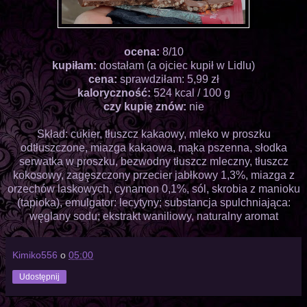
ocena:
8/10
kupiłam:
dostałam (a ojciec kupił w Lidlu)
cena:
sprawdziłam: 5,99 zł
kaloryczność:
524 kcal / 100 g
czy kupię znów:
nie
Skład: cukier, tłuszcz kakaowy, mleko w proszku
odtłuszczone, miazga kakaowa, mąka pszenna, słodka
serwatka w proszku, bezwodny tłuszcz mleczny, tłuszcz
kokosowy, zagęszczony przecier jabłkowy 1,3%, miazga z
orzechów laskowych, cynamon 0,1%, sól, skrobia z manioku
(tapioka), emulgator: lecytyny; substancja spulchniająca:
węglany sodu; ekstrakt waniliowy, naturalny aromat
Kimiko556
o
05:00
Udostępnij