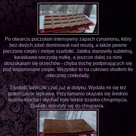
Po otwarciu poczułam intensywny zapach cynamonu, który
bez dwóch zdań dominował nad resztą, a także pewne
pieczone ciepło i motyw szarlotki. Jabłka stanowiły subtelną,
kwaskawo-soczystą nutkę, a jeszcze dalej za nimi
doszukałam się orzechów - chyba trochę podpinających się
pod wspomniane ciepło. Wszystko to na cukrowo słodkim tle
mlecznej czekolady.
Tłustość tabliczki czuć już w dotyku. Wydała mi się też
potencjalnie lepkawa. Przy łamaniu okazała się średnio
twardo-krucha i słychać było lekkie trzasko-chrupnięcia.
Dodatki dołożyły się do chrupania.