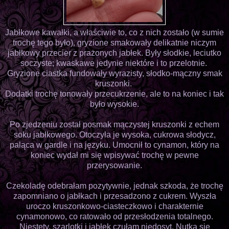
Jabłkowe kawałki, a właściwie to, co z nich zostało (w sumie
trochę tego było), gryzione smakowały delikatnie niczym
jabłkowy przecier z prażonych jabłek. Były słodkie, leciutko
soczyste; kwaskawe jedynie niektóre i to przelotnie.
Gryzione ciastka fundowały wyrazisty, słodko-mączny smak
kruszonki.
Dodatki trochę tonowały przecukrzenie, ale to na koniec i tak
było wysokie.
Po zjedzeniu został posmak mączystej kruszonki z echem
soku jabłkowego. Otoczyła je wysoka, cukrowa słodycz,
paląca w gardle i na języku. Umocnił to cynamon, który na
koniec wydał mi się wpisywać trochę w pewne
przerysowanie.
Czekoladę odebrałam pozytywnie, jednak szkoda, że trochę
zapomniano o jabłkach i przesadzono z cukrem. Wyszła
uroczo kruszonkowo-ciasteczkowo i charakternie
cynamonowo, co ratowało od przesłodzenia totalnego.
Niestety, szarlotki i jabłek czułam niedosyt. Nutka się