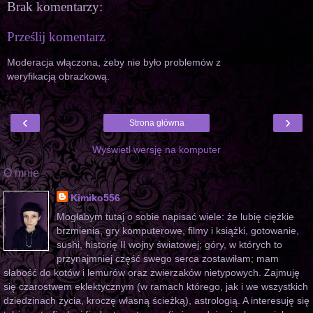
Brak komentarzy:
Prześlij komentarz
Moderacja włączona, żeby nie było problemów z
weryfikacją obrazkową.
‹
›
Strona główna
Wyświetl wersję na komputer
O mnie
Kimiko556
Mogłabym tutaj o sobie napisać wiele: że lubię ciężkie
brzmienia, gry komputerowe, filmy i książki, gotowanie,
sushi, historię II wojny światowej; góry, w których to
przynajmniej część swego serca zostawiłam; mam
słabość do kotów i lemurów oraz zwierzaków nietypowych. Zajmuję
się czarostwem eklektycznym (w ramach którego, jak i we wszystkich
dziedzinach życia, kroczę własną ścieżką), astrologią. A interesuję się