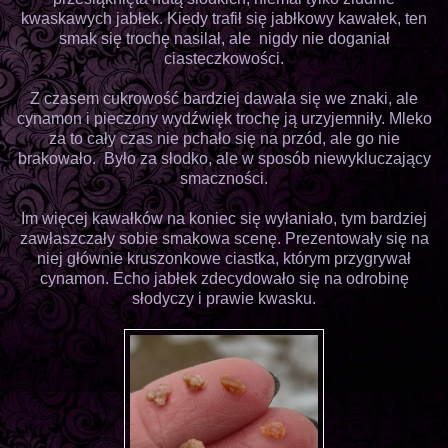
kwaskawych jabłek. Kiedy trafił się jabłkowy kawałek, ten
smak się trochę nasilał, ale nigdy nie doganiał
ciasteczkowości.
Z czasem cukrowość bardziej dawała się we znaki, ale
cynamon i pieczony wydźwięk trochę ją urzyjemniły. Mleko
za to cały czas nie pchało się na przód, ale go nie
brakowało. Było za słodko, ale w sposób niewykluczający
smaczności.
Im więcej kawałków na koniec się wyłaniało, tym bardziej
zawłaszczały sobie smakowa scenę. Prezentowały się na
niej głównie kruszonkowe ciastka, którym przygrywał
cynamon. Echo jabłek zdecydowało się na odrobinę
słodyczy i prawie kwasku.