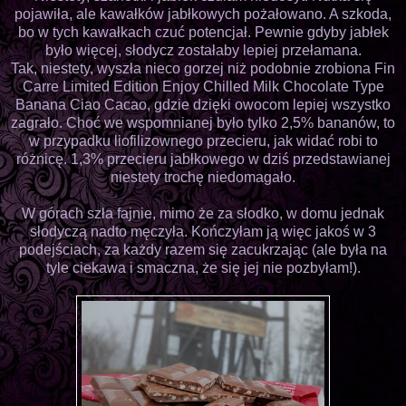
pojawiła, ale kawałków jabłkowych pożałowano. A szkoda,
bo w tych kawałkach czuć potencjał. Pewnie gdyby jabłek
było więcej, słodycz zostałaby lepiej przełamana.
Tak, niestety, wyszła nieco gorzej niż podobnie zrobiona Fin
Carre Limited Edition Enjoy Chilled Milk Chocolate Type
Banana Ciao Cacao, gdzie dzięki owocom lepiej wszystko
zagrało. Choć we wspomnianej było tylko 2,5% bananów, to
w przypadku liofilizownego przecieru, jak widać robi to
różnicę. 1,3% przecieru jabłkowego w dziś przedstawianej
niestety trochę niedomagało.
W górach szła fajnie, mimo że za słodko, w domu jednak
słodyczą nadto męczyła. Kończyłam ją więc jakoś w 3
podejściach, za każdy razem się zacukrzając (ale była na
tyle ciekawa i smaczna, że się jej nie pozbyłam!).