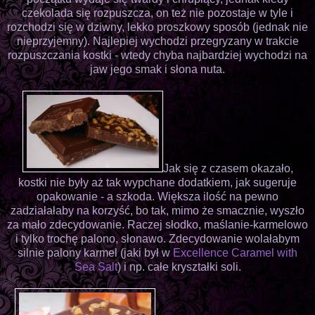
czekolada się rozpuszcza, on też nie pozostaje w tyle i
rozchodzi się w dziwny, lekko proszkowy sposób (jednak nie
nieprzyjemny). Najlepiej wychodzi przegryzany w trakcie
rozpuszczania kostki - wtedy chyba najbardziej wychodzi na
jaw jego smak i słona nuta.
Jak się z czasem okazało,
kostki nie były aż tak wypchane dodatkiem, jak sugeruje
opakowanie - a szkoda. Większa ilość na pewno
zadziałałaby na korzyść, bo tak, mimo że smacznie, wyszło
za mało zdecydowanie. Raczej słodko, maślanie-karmelowo
i tylko trochę palono, słonawo. Zdecydowanie wolałabym
silnie palony karmel (jaki był w
Excellence Caramel with
Sea Salt
) i np. całe kryształki soli.