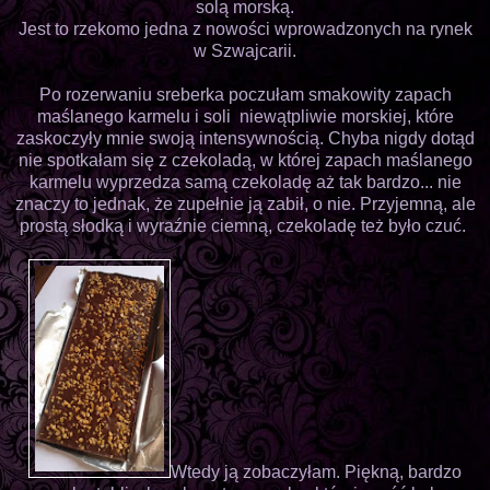
solą morską.
Jest to rzekomo jedna z nowości wprowadzonych na rynek
w Szwajcarii.
Po rozerwaniu sreberka poczułam smakowity zapach
maślanego karmelu i soli niewątpliwie morskiej, które
zaskoczyły mnie swoją intensywnością. Chyba nigdy dotąd
nie spotkałam się z czekoladą, w której zapach maślanego
karmelu wyprzedza samą czekoladę aż tak bardzo... nie
znaczy to jednak, że zupełnie ją zabił, o nie. Przyjemną, ale
prostą słodką i wyraźnie ciemną, czekoladę też było czuć.
Wtedy ją zobaczyłam. Piękną, bardzo