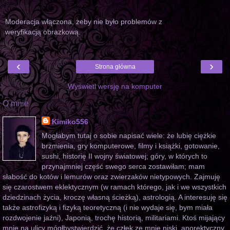
Moderacja włączona, żeby nie było problemów z
weryfikacją obrazkową.
‹
›
Strona główna
Wyświetl wersję na komputer
O mnie
Kimiko556
Mogłabym tutaj o sobie napisać wiele: że lubię ciężkie
brzmienia, gry komputerowe, filmy i książki, gotowanie,
sushi, historię II wojny światowej; góry, w których to
przynajmniej część swego serca zostawiłam; mam
słabość do kotów i lemurów oraz zwierzaków nietypowych. Zajmuję
się czarostwem eklektycznym (w ramach którego, jak i we wszystkich
dziedzinach życia, kroczę własną ścieżką), astrologią. A interesuję się
także astrofizyką i fizyką teoretyczną (i nie wydaje się, bym miała
rozdwojenie jaźni), Japonią, trochę historią, militariami. Ktoś mijający
mnie na ulicy mógłbystwierdzić, że człek ze mnie niski, anorektyczny