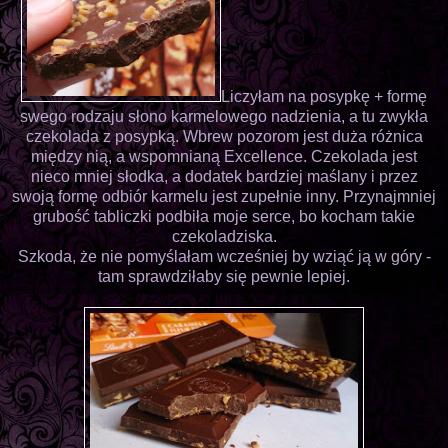
Liczyłam na posypkę + formę
swego rodzaju słono karmelowego nadzienia, a tu zwykła
czekolada z posypką. Wbrew pozorom jest duża różnica
między nią, a wspomnianą Excellence. Czekolada jest
nieco mniej słodka, a dodatek bardziej maślany i przez
swoją formę odbiór karmelu jest zupełnie inny. Przynajmniej
grubość tabliczki podbiła moje serce, bo kocham takie
czekoladziska.
Szkoda, że nie pomyślałam wcześniej by wziąć ją w góry -
tam sprawdziłaby się pewnie lepiej.