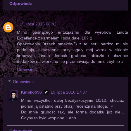
Odpowiedz
.
15 lipca 2016 08:42
Mimo gasnącego entuzjazmu dla wyrobów Lindta
Excellence z karmelem i solą dalej 10? ;)
Opakowania (trzech smaków?) z tej serii bardzo mi się
podobają, nieustannie przyciągały mój wzrok w sklepie
firmowym Lindta Jednak grubość tabliczki i ułożenie
dodatków na wierzchu nie przemawiają do mnie zbytnio :/
Odpowiedz
Odpowiedzi
Kimiko556
15 lipca 2016 17:37
Mimo wszystko, dalej bezdyskusyjnie 10/10, chociaż
jadłam ją ostatnio przy okazji recenzji na bloga. :P
Do mnie grubość tak, ale forma dodatku już nie...
Gdyby to było wtopione... ahh.