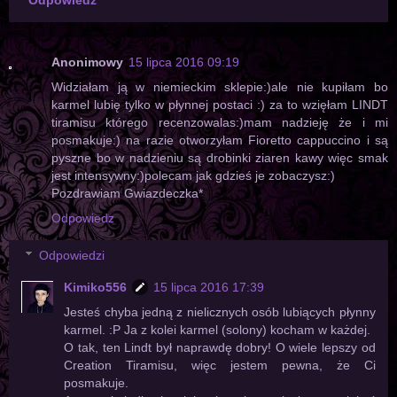
Odpowiedz
Anonimowy
15 lipca 2016 09:19
Widziałam ją w niemieckim sklepie:)ale nie kupiłam bo
karmel lubię tylko w płynnej postaci :) za to wzięłam LINDT
tiramisu którego recenzowalas:)mam nadzieję że i mi
posmakuje:) na razie otworzyłam Fioretto cappuccino i są
pyszne bo w nadzieniu są drobinki ziaren kawy więc smak
jest intensywny:)polecam jak gdzieś je zobaczysz:)
Pozdrawiam Gwiazdeczka*
Odpowiedz
Odpowiedzi
Kimiko556
15 lipca 2016 17:39
Jesteś chyba jedną z nielicznych osób lubiących płynny
karmel. :P Ja z kolei karmel (solony) kocham w każdej.
O tak, ten Lindt był naprawdę dobry! O wiele lepszy od
Creation Tiramisu, więc jestem pewna, że Ci
posmakuje.