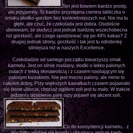
Ten jest bowiem bardzo prosty,
ale przyjemny. To bardzo przystępna ciemna tabliczka o
smaku słodko-gorzkim bez konkretniejszych nut. Nie ma tu
głębi, ale czuć, że czekolada jest dobra. Osobiście
ubolewam, że słodycz jest jednak bardziej wszechobecna
niż gorzkość, ale czego spodziewać się po 49% kakao? Z
drugiej jednak strony, gorzkość i tak jest tu odrobinkę
silniejsza niż w naszych Excellence.
Czekoladzie od samego początku towarzyszy smak
karmelu. Jest on silnie maślany, słodki o lekko palonych
nutach z lekką słonawością i z czasem nasilającym się
palonym kwaskiem. Nie jest mocno palony, ale mimo to
całkiem dobry. Przy większych kawałkach czasem pojawiało
się słone ukłucie, chociaż ogółem soli jest tu mało. W trakcie
jedzenia dosłownie parę razy pojawił się akcent soli.
Co do konsystencji karmelu... z
początku wydaje się twardy i chrupiący, jednak kiedy