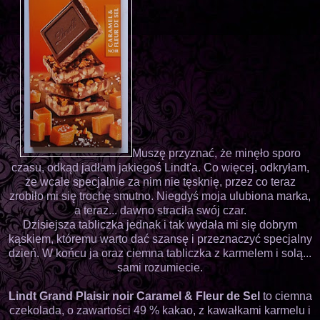
Muszę przyznać, że minęło sporo
czasu, odkąd jadłam jakiegoś Lindt'a. Co więcej, odkryłam,
że wcale specjalnie za nim nie tęsknię, przez co teraz
zrobiło mi się trochę smutno. Niegdyś moja ulubiona marka,
a teraz... dawno straciła swój czar.
Dzisiejsza tabliczka jednak i tak wydała mi się dobrym
kąskiem, któremu warto dać szansę i przeznaczyć specjalny
dzień. W końcu ja oraz ciemna tabliczka z karmelem i solą...
sami rozumiecie.
Lindt Grand Plaisir noir Caramel & Fleur de Sel
to ciemna
czekolada, o zawartości 49 % kakao, z kawałkami karmelu i