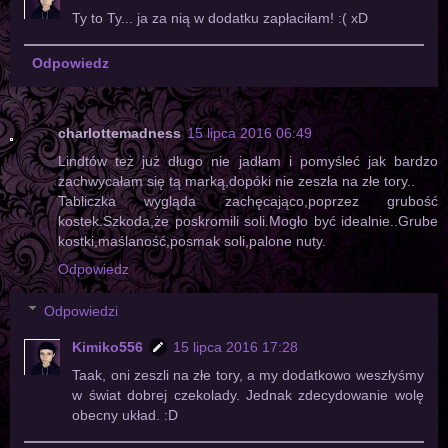
Ty to Ty... ja za nią w dodatku zapłaciłam! :( xD
Odpowiedz
charlottemadness
15 lipca 2016 06:49
Lindtów też już długo nie jadłam i pomyśleć jak bardzo
zachwycałam się tą marką,dopóki nie zeszła na złe tory..
Tabliczka wygląda zachęcająco,poprzez grubość
kostek.Szkoda,że poskromili soli.Mogło być idealnie..Grube
kostki,maślaność,posmak soli,palone nuty.
Odpowiedz
Odpowiedzi
Kimiko556
15 lipca 2016 17:28
Taak, oni zeszli na złe tory, a my dodatkowo weszłyśmy
w świat dobrej czekolady. Jednak zdecydowanie wolę
obecny układ. :D