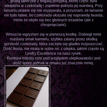
grubą tabliczkę z bogatą posypką, której część była
wtopiona w czekoladę i zupełnie pokryta jej warstwą. Przy
łamaniu prawie się nie osypywała, a przyznam, że łamanie
nie było łatwe, bo czekolada okazała się naprawdę twarda,
mimo że obyło się bez głośnych trzasków (ale z
chrupnięciami).
Wreszcie wgryzłam się w pierwszą kostkę. Dobiegł mnie
maślany smak karmelu, szybko zalany przez słodką
gorzkość czekolady, która zaczęła się gładko rozpuszczać.
Dość tłusta, nie miała w sobie nic z ulepka, jakimi często są
Lindt'y Excellence na nasz rynek.
Kontrast między nimi pod względem ulepkowatości jest
dość spory, jednak w smaku już znacznie mniej.