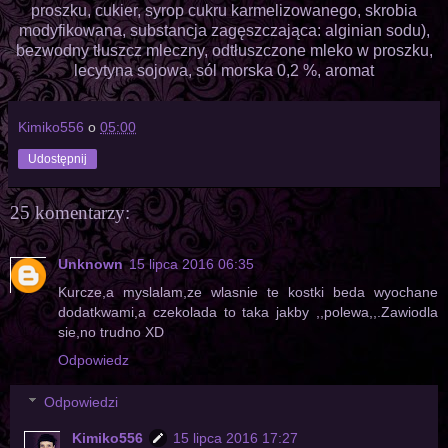
proszku, cukier, syrop cukru karmelizowanego, skrobia
modyfikowana, substancja zagęszczająca: alginian sodu),
bezwodny tłuszcz mleczny, odtłuszczone mleko w proszku,
lecytyna sojowa, sól morska 0,2 %, aromat
Kimiko556
o
05:00
Udostępnij
25 komentarzy:
Unknown
15 lipca 2016 06:35
Kurcze,a myslalam,ze wlasnie te kostki beda wyochane
dodatkwami,a czekolada to taka jakby ,,polewa,,.Zawiodla
sie,no trudno XD
Odpowiedz
Odpowiedzi
Kimiko556
15 lipca 2016 17:27