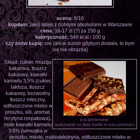
ocena:
8/10
kupiłam:
jakiś sklep z dobrymi alkoholami w Warszawie
cena:
16-17 zł (?) za 150 g
kaloryczność:
549 kcal / 100 g
czy znów kupię:
nie (ale w sumie gdybym dostała, to bym
się nie obraziła)
Skład: cukier, miazga
kakaowa, tłuszcz
kakaowy, kawałki
karmelu 3,5% (cukier,
laktoza, tłuszcz
kakaowy, bezwodny
tłuszcz mleczny,
odtłuszczone mleko w
proszku, sól, aromat,
lecytyna rzepakowa),
a tu porównanie:
małe kawałki karmelu
opakowanie vs dwie kostki w rzeczywistości
3,5% (serwatka w
proszku, masło, maltodekstryna, odtłuszczone mleko w