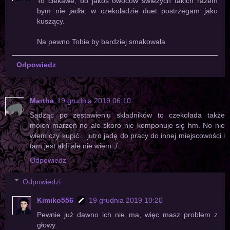
To ciekawe, bo jakoś owoców świeżych takich razem
bym nie jadła, w czekoladzie duet postrzegam jako
kuszący.
Na pewno Tobie by bardziej smakowała.
Odpowiedz
Martha
19 grudnia 2019 06:10
Sądząc po zestawieniu składników to czekolada także
moich marzeń no ale skoro nie komponuje się hm. No nie
wiem czy kupić... jutro jadę do pracy do innej miejscowości i
tam jest aldi ale nie wiem :/
Odpowiedz
Odpowiedzi
Kimiko556
19 grudnia 2019 10:20
Pewnie już dawno ich nie ma, więc masz problem z
głowy.