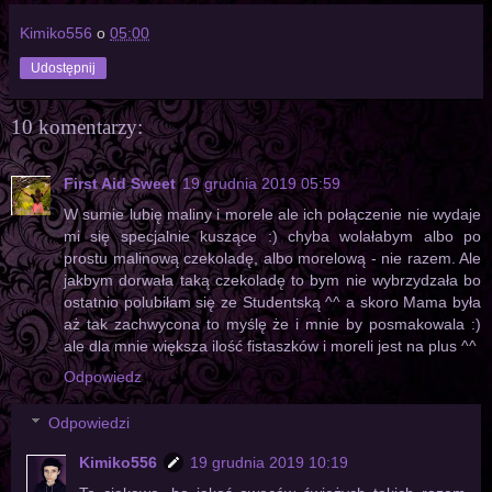
Kimiko556
o
05:00
Udostępnij
10 komentarzy:
First Aid Sweet
19 grudnia 2019 05:59
W sumie lubię maliny i morele ale ich połączenie nie wydaje
mi się specjalnie kuszące :) chyba wolałabym albo po
prostu malinową czekoladę, albo morelową - nie razem. Ale
jakbym dorwała taką czekoladę to bym nie wybrzydzała bo
ostatnio polubiłam się ze Studentską ^^ a skoro Mama była
aż tak zachwycona to myślę że i mnie by posmakowala :)
ale dla mnie większa ilość fistaszków i moreli jest na plus ^^
Odpowiedz
Odpowiedzi
Kimiko556
19 grudnia 2019 10:19