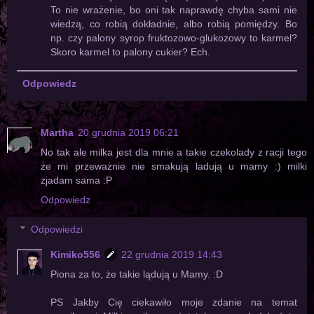
To nie wrażenie, bo oni tak naprawdę chyba sami nie
wiedzą, co robią dokładnie, albo robią pomiędzy. Bo
np. czy palony syrop fruktozowo-glukozowy to karmel?
Skoro karmel to palony cukier? Ech.
Odpowiedz
Martha
20 grudnia 2019 06:21
No tak ale milka jest dla mnie a takie czekolady z racji tego
że mi przeważnie nie smakują ladują u mamy :) milki
zjadam sama :P
Odpowiedz
Odpowiedzi
Kimiko556
22 grudnia 2019 14:43
Piona za to, że takie lądują u Mamy. :D
PS Jakby Cię ciekawiło moje zdanie na temat