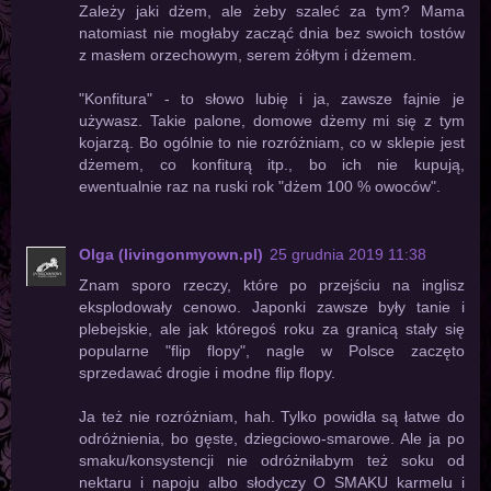
Zależy jaki dżem, ale żeby szaleć za tym? Mama
natomiast nie mogłaby zacząć dnia bez swoich tostów
z masłem orzechowym, serem żółtym i dżemem.
"Konfitura" - to słowo lubię i ja, zawsze fajnie je
używasz. Takie palone, domowe dżemy mi się z tym
kojarzą. Bo ogólnie to nie rozróżniam, co w sklepie jest
dżemem, co konfiturą itp., bo ich nie kupują,
ewentualnie raz na ruski rok "dżem 100 % owoców".
Olga (livingonmyown.pl)
25 grudnia 2019 11:38
Znam sporo rzeczy, które po przejściu na inglisz
eksplodowały cenowo. Japonki zawsze były tanie i
plebejskie, ale jak któregoś roku za granicą stały się
popularne "flip flopy", nagle w Polsce zaczęto
sprzedawać drogie i modne flip flopy.
Ja też nie rozróżniam, hah. Tylko powidła są łatwe do
odróżnienia, bo gęste, dziegciowo-smarowe. Ale ja po
smaku/konsystencji nie odróżniłabym też soku od
nektaru i napoju albo słodyczy O SMAKU karmelu i