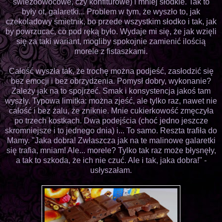
świeżoowocowe, czy konfiturowe) i mniej słodkie. Tak to
były ot, galaretki... Problem w tym, że wyszło to, jak
czekoladowy śmietnik, bo przede wszystkim słodko i tak, jak
by powrzucać, co pod ręką było. Wydaje mi się, że jak wzięli
się za taki wariant, mogliby spokojnie zamienić ilością
morele z fistaszkami.
Całość wyszła tak, że trochę można podjeść, zasłodzić się
bez emocji i bez obrzydzenia. Pomysł dobry, wykonanie?
Zależy jak na to spojrzeć. Smak i konsystencja jakoś tam
wyszły. Typowa limitka: można zjeść, ale tylko raz, nawet nie
całość i bez żalu, że zniknie. Mnie cukierkowość zmęczyła
po trzech kostkach. Dwa podejścia (choć jedno jeszcze
skromniejsze i to jednego dnia) i... To samo. Reszta trafiła do
Mamy. "Jaka dobra! Zwłaszcza jak na te malinowe galaretki
się trafia, mniam! Ale... morele? Tylko tak raz może błysnęły,
a tak to szkoda, że ich nie czuć. Ale i tak, jaka dobra!" -
usłyszałam.