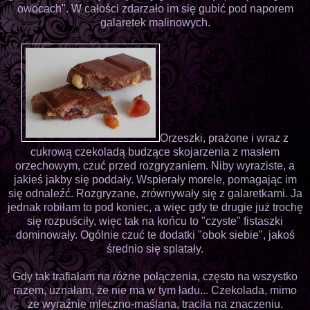
owocach". W całości zdarzało im się gubić pod naporem
galaretek malinowych.
Orzeszki, prażone i wraz z
cukrową czekoladą budzące skojarzenia z masłem
orzechowym, czuć przed rozgryzaniem. Niby wyraziste, a
jakieś jakby się poddały. Wspierały morele, pomagając im
się odnaleźć. Rozgryzane, zrównywały się z galaretkami. Ja
jednak robiłam to pod koniec, a więc gdy te drugie już trochę
się rozpuściły, więc tak na końcu to "czyste" fistaszki
dominowały. Ogólnie czuć te dodatki "obok siebie", jakoś
średnio się splatały.
Gdy tak trafiałam na różne połączenia, często na wszystko
razem, uznałam, że nie ma w tym ładu... Czekolada, mimo
że wyraźnie mleczno-maślana, traciła na znaczeniu.