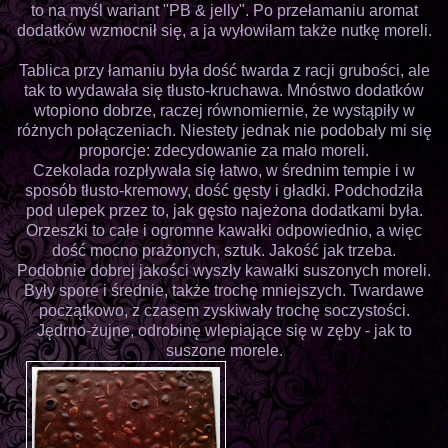
to na myśl wariant "PB & jelly". Po przełamaniu aromat
dodatków wzmocnił się, a ja wyłowiłam także nutkę moreli.
Tablica przy łamaniu była dość twarda z racji grubości, ale
tak to wydawała się tłusto-kruchawa. Mnóstwo dodatków
wtopiono dobrze, raczej równomiernie, że wystąpiły w
różnych połączeniach. Niestety jednak nie podobały mi się
proporcje: zdecydowanie za mało moreli.
Czekolada rozpływała się łatwo, w średnim tempie i w
sposób tłusto-kremowy, dość gęsty i gładki. Podchodziła
pod ulepek przez to, jak gęsto najeżona dodatkami była.
Orzeszki to całe i ogromne kawałki odpowiednio, a więc
dość mocno prażonych, sztuk. Jakość jak trzeba.
Podobnie dobrej jakości wyszły kawałki suszonych moreli.
Były spore i średnie, także trochę mniejszych. Twardawe
początkowo, z czasem zyskiwały trochę soczystości.
Jędrno-żujne, odrobinę wlepiające się w zęby - jak to
suszone morele.