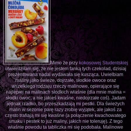
Mimo że przy
kokosowej Studentskiej
utwierdziłam się, że nie jestem fanką tych czekolad, dzisiaj
prezentowana nadal wydawała się kusząca. Uwielbiam
maliny jako świeże, dojrzałe, słodkie owoce oraz
wszelkiego rodzaju rzeczy malinowe, opierające się
najlepiej na malinach słodkich właśnie (dla mnie malina =
słodki owoc, a nie jakieś kwaśne, niedojrzałe coś). Jadam
jednak rzadko, bo przeszkadzają mi pestki. Dla świeżych
malin w sezonie parę razy zrobię wyjątek, ale jakoś za
często trafiają mi się kwaśne (a połączenie kwachowatego
smaku i pestek to już maliny, jakich nie toleruję). Z tego
właśnie powodu ta tabliczka mi się podobała. Malinowe