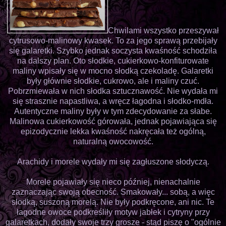
Chwilami wszystko przeszywał
cytrusowo-malinowy kwasek. To za jego sprawą przebijały
się galaretki. Szybko jednak soczysta kwaśność schodziła
na dalszy plan. Oto słodkie, cukierkowo-konfiturowate
maliny wpisały się w mocno słodką czekoladę. Galaretki
były głównie słodkie, cukrowo, ale i maliny czuć.
Pobrzmiewała w nich słodka sztucznawość. Nie wydała mi
się strasznie napastliwa, a wręcz łagodna i słodko-mdła.
Autentyczne maliny były w tym zdecydowanie za słabe.
Malinowa cukierkowość górowała, jednak pojawiająca się
epizodycznie lekka kwaśność nakręcała też ogólną,
naturalną owocowość.
Arachidy i morele wydały mi się zagłuszone słodyczą.
Morele pojawiały się nieco później, nienachalnie
zaznaczając swoją obecność. Smakowały... sobą, a więc
słodką, suszoną morelą. Nie były podkręcone, ani nic. Te
łagodne owoce podkreśliły motyw jabłek i cytryny przy
galaretkach, dodały swoje trzy grosze - stąd piszę o "ogólnie