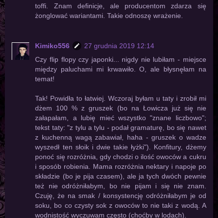
toffi. Znam definicje, ale producentom zdarza się
żonglować wariantami. Takie odnoszę wrażenie.
Kimiko556
27 grudnia 2019 12:14
Czy flip flopy czy japonki... nigdy nie lubiłam - miejsce
między paluchami mi krwawiło. O, ale błysnęłam na
temat!
Tak! Powidła to łatwiej. Wczoraj byłam u taty i zrobił mi
dżem 100 % z gruszek (bo na Łowicza już się nie
załapałam, a lubię mieć wszystko "znane liczbowo";
tekst taty: "z tylu a tylu - podał gramaturę, bo się nawet
z kuchenną wagą zabawiał, haha - gruszek o wadze
wyszedł ten słoik i dwie takie łyżki"). Konfitury, dżemy
ponoć się rozróżnia, gdy chodzi o ilość owoców a cukru
i sposób robienia. Mama rozróżnia nektary i napoje po
składzie (bo je pija czasem), ale ja tych dwóch pewnie
też nie odróżniłabym, bo nie pijam i się nie znam.
Czuję, że na smak / konsystencję odróżniłabym je od
soku, bo co czysty sok z owoców to nie taki z wodą. A
wodnistość wyczuwam często (choćby w lodach).