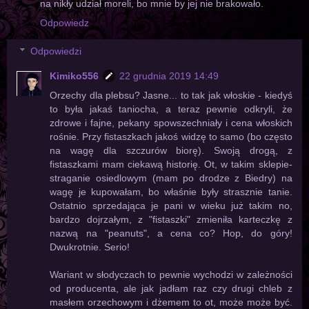
na nikły udział moreli, bo mnie by jej nie brakowało.
Odpowiedz
Odpowiedzi
Kimiko556
22 grudnia 2019 14:49
Orzechy dla plebsu? Jasne... to tak jak włoskie - kiedyś
to była jakaś taniocha, a teraz pewnie odkryli, że
zdrowe i fajne, pekany spowszechniały i cena włoskich
rośnie. Przy fistaszkach jakoś widzę to samo (bo często
na wagę dla szczurów biorę). Swoją drogą, z
fistaszkami mam ciekawą historię. Ot, w takim sklepie-
straganie osiedlowym (mam po drodze z Biedry) na
wagę je kupowałam, bo właśnie były strasznie tanie.
Ostatnio sprzedająca je pani w wieku już takim no,
bardzo dojrzałym, z "fistaszki" zmieniła karteczkę z
nazwą na "peanuts", a cena co? Hop, do góry!
Dwukrotnie. Serio!
Wariant w słodyczach to pewnie wychodzi w zależności
od producenta, ale jak jadłam raz czy drugi chleb z
masłem orzechowym i dżemem to ot, może może być.