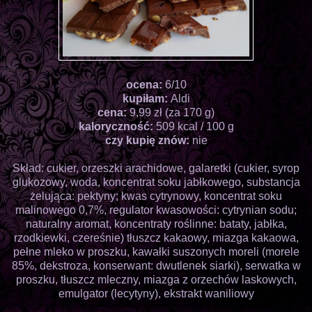
ocena:
6/10
kupiłam:
Aldi
cena:
9,99 zł (za 170 g)
kaloryczność:
509 kcal / 100 g
czy kupię znów:
nie
Skład: cukier, orzeszki arachidowe, galaretki (cukier, syrop
glukozowy, woda, koncentrat soku jabłkowego, substancja
żelująca: pektyny; kwas cytrynowy, koncentrat soku
malinowego 0,7%, regulator kwasowości: cytrynian sodu;
naturalny aromat, koncentraty roślinne: bataty, jabłka,
rzodkiewki, czereśnie) tłuszcz kakaowy, miazga kakaowa,
pełne mleko w proszku, kawałki suszonych moreli (morele
85%, dekstroza, konserwant: dwutlenek siarki), serwatka w
proszku, tłuszcz mleczny, miazga z orzechów laskowych,
emulgator (lecytyny), ekstrakt waniliowy