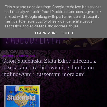
This site uses cookies from Google to deliver its services
and to analyze traffic. Your IP address and user-agent are
shared with Google along with performance and security
metrics to ensure quality of service, generate usage
statistics, and to detect and address abuse.
LEARN MORE
GOT IT
czwartek, 19 grudnia 2019
Orion Studentska Zlata Edice mleczna z
orzeszkami arachidowymi, galaretkami
malinowymi i suszonymi morelami