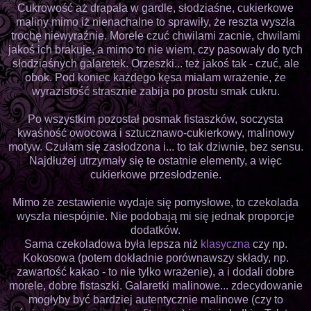
Cukrowość aż drapała w gardle, słodziaśne, cukierkowe
maliny mimo iż nienachalne to sprawiły, że reszta wyszła
trochę niewyraźnie. Morele czuć chwilami zacnie, chwilami
jakoś ich brakuje, a mimo to nie wiem, czy pasowały do tych
słodziaśnych galaretek. Orzeszki... też jakoś tak - czuć, ale
obok. Pod koniec każdego kęsa miałam wrażenie, że
wyrazistość strasznie zabija po prostu smak cukru.
Po wszystkim pozostał posmak fistaszków, soczysta
kwaśność owocowa i sztucznawo-cukierkowy, malinowy
motyw. Czułam się zasłodzona i... to tak dziwnie, bez sensu.
Najdłużej utrzymały się te ostatnie elementy, a więc
cukierkowe przesłodzenie.
Mimo że zestawienie wydaje się pomysłowe, to czekolada
wyszła niespójnie. Nie podobają mi się jednak proporcje
dodatków.
Sama czekoladowa była lepsza niż
klasyczna
czy np.
Kokosowa (potem dokładnie porównawszy składy, np.
zawartość kakao - to nie tylko wrażenie), a i dodali dobre
morele, dobre fistaszki. Galaretki malinowe... zdecydowanie
mogłyby być bardziej autentycznie malinowe (czy to