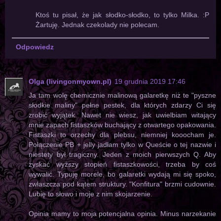
Ktoś tu pisał, że jak słodko-słodko, to tylko Milka. :P
Żartuję. Jednak czekolady nie polecam.
Odpowiedz
Olga (livingonmyown.pl)
19 grudnia 2019 17:46
Ja tam wolę chemicznie malinową galaretkę niż te "pyszne
słodkie maliny" pełne pestek, dla których zdarzy Ci się
zrobić wyjątek. Nawet nie wiesz, jak uwielbiam witający
mnie zapach fistaszków buchający z otwartego opakowania.
Fistaszki to orzechy dla plebsu, niemniej kooocham je.
Połączenie PB + jelly jadłam tylko w Queście o tej nazwie i
niestety był tragiczny. Jeden z moich pierwszych Q. Aby
zyskać wyższy stopień fistaszkowości, trzeba by coś
wywalić. Typuję morele, bo galaretki wydają mi się spoko,
zwłaszcza pod kątem struktury. "Konfitura" brzmi cudownie.
Lubię to słowo i moje z nim skojarzenie.
Opinia mamy to moja potencjalna opinia. Minus narzekanie