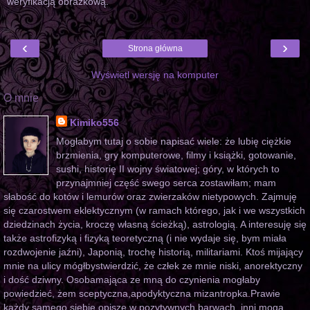
weryfikacją obrazkową.
‹
›
Strona główna
Wyświetl wersję na komputer
O mnie
Kimiko556
Mogłabym tutaj o sobie napisać wiele: że lubię ciężkie
brzmienia, gry komputerowe, filmy i książki, gotowanie,
sushi, historię II wojny światowej; góry, w których to
przynajmniej część swego serca zostawiłam; mam
słabość do kotów i lemurów oraz zwierzaków nietypowych. Zajmuję
się czarostwem eklektycznym (w ramach którego, jak i we wszystkich
dziedzinach życia, kroczę własną ścieżką), astrologią. A interesuję się
także astrofizyką i fizyką teoretyczną (i nie wydaje się, bym miała
rozdwojenie jaźni), Japonią, trochę historią, militariami. Ktoś mijający
mnie na ulicy mógłbystwierdzić, że człek ze mnie niski, anorektyczny
i dość dziwny. Osobamająca ze mną do czynienia mogłaby
powiedzieć, żem sceptyczna,apodyktyczna mizantropka.Prawie
każdy samego siebie opisze w pozytywnych barwach, inni mogą