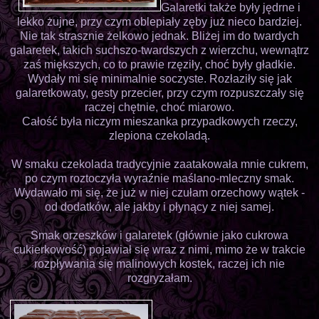
Galaretki także były jędrne i
lekko żujne, przy czym oblepiały zęby już nieco bardziej.
Nie tak strasznie żelkowo jednak. Bliżej im do twardych
galaretek, takich suchszo-twardszych z wierzchu, wewnątrz
zaś miększych, co to prawie rzęziły, choć były gładkie.
Wydały mi się minimalnie soczyste. Rozłaziły się jak
galaretkowaty, gesty przecier, przy czym rozpuszczały się
raczej chętnie, choć miarowo.
Całość była niczym mieszanka przypadkowych rzeczy,
zlepiona czekoladą.
W smaku czekolada tradycyjnie zaatakowała mnie cukrem,
po czym roztoczyła wyraźnie maślano-mleczny smak.
Wydawało mi się, że już w niej czułam orzechowy wątek -
od dodatków, ale jakby i płynący z niej samej.
Smak orzeszków i galaretek (głównie jako cukrowa
cukierkowość) pojawiał się wraz z nimi, mimo że w trakcie
rozpływania się malinowych kostek, raczej ich nie
rozgryzałam.