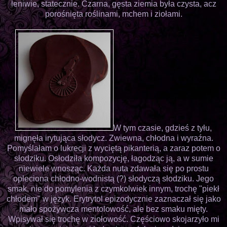
leniwie, statecznie. Czarna, gęsta ziemia była czysta, acz
porośnięta roślinami, mchem i ziołami.
W tym czasie, gdzieś z tyłu,
mignęła irytująca słodycz. Zwiewna, chłodna i wyraźna.
Pomyślałam o lukrecji z wyciętą pikanterią, a zaraz potem o
słodziku. Osłodziła kompozycję, łagodząc ją, a w sumie
niewiele wnosząc. Każda nuta zdawała się po prostu
opleciona chłodno-wodnistą (?) słodyczą słodziku. Jego
smak, nie do pomylenia z czymkolwiek innym, trochę "piekł
chłodem" w język. Erytrytol epizodycznie zaznaczał się jako
mało spożywcza mentolowość, ale bez smaku mięty.
Wpisywał się trochę w ziołowość. Częściowo skojarzyło mi