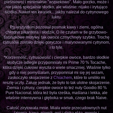
pleśniowo) i minimalnie "wypiekowo". Mało gorzko, może i
nie jakoś specjalnie słodko, ale właśnie: nijako i irytująco
słodko. Nawet ten kwasek... jakby należał do cytrynowego
lukru.
Po wszystkim pozostał posmak kawy i ziemi, ogólna
chłodna pikanteria i słodzik. O ile czułam w tle grzybowo-
fistaszkowe motywy, tak owoce czmychnęły szybko. Trochę
cytrusów zostało dzięki goryczce i marynowanymi cytrynom,
i to tyle.
*Korzenność, cytrusowość i cierpkie owoce, bardzo słodkie
słodycze odlegle przypomniały mi Prime 70 % Tocache,
która dzięki cukrowi wyszła o wiele smaczniej. Właśnie tylko
gdy o niej pomyślałam, przypomniał mi się jej sezam,
zaskoczyło skojarzenie z
Chiachem
, które to umiliło mi
resztę uczty. Żałuję jednak, że było to tak ulotne skojarzenie.
Ziemia i cytrusy, cierpkie owoce to też nuty Goodio 80 %
Pure Nacional, która też była rześka, maślana i lekka, ale
właśnie intensywna i głęboka w smak, czego brak Naive.
Całość zirytowała mnie. Miała wiele przecudownych nut
(ziemia, kawa, piernik, goji i dzika róża, morele i