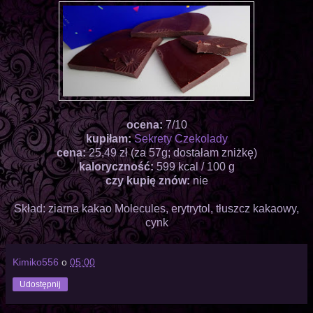
ocena:
7/10
kupiłam:
Sekrety Czekolady
cena:
25,49 zł (za 57g; dostałam zniżkę)
kaloryczność:
599 kcal / 100 g
czy kupię znów:
nie
Skład: ziarna kakao Molecules, erytrytol, tłuszcz kakaowy,
cynk
Kimiko556
o
05:00
Udostępnij