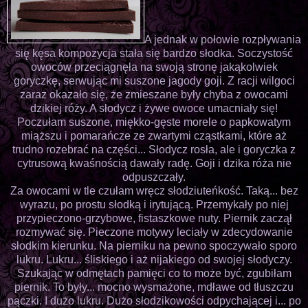
A jednak w połowie rozpływania
się kęsa kompozycja stała się bardzo słodka. Soczystość
owoców przeciągnęła na swoją stronę jakąkolwiek
goryczkę, serwując mi suszone jagody goji. Z racji wilgoci
zaraz okazało się, że zmieszane były chyba z owocami
dzikiej róży. A słodycz i żywe owoce umacniały się!
Poczułam suszone, miękko-gęste morele o papkowatym
miąższu i pomarańcze ze zwartymi cząstkami, które aż
trudno rozebrać na części... Słodycz rosła, ale i goryczka z
cytrusową kwaśnością dawały radę. Goji i dzika róża nie
odpuszczały.
Za owocami w tle czułam wręcz słodziuteńkość. Taką... bez
wyrazu, po prostu słodką i irytującą. Przemykały po niej
przypieczono-grzybowe, fistaszkowe nuty. Piernik zaczął
rozmywać się. Pieczone motywy leciały w zdecydowanie
słodkim kierunku. Na pierniku na pewno spoczywało sporo
lukru. Lukru... śliskiego i aż nijakiego od swojej słodyczy.
Szukając w odmętach pamięci co to może być, zgubiłam
piernik. To były... mocno wysmażone, mdławe od tłuszczu
pączki. I dużo lukru. Dużo słodzikowości odpychającej i... po