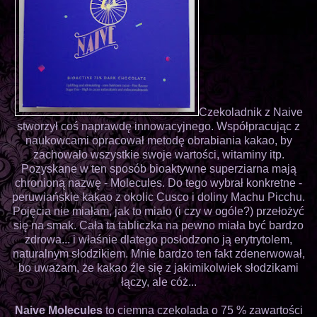
Czekoladnik z Naive
stworzył coś naprawdę innowacyjnego. Współpracując z
naukowcami opracował metodę obrabiania kakao, by
zachowało wszystkie swoje wartości, witaminy itp.
Pozyskane w ten sposób bioaktywne superziarna mają
chronioną nazwę - Molecules. Do tego wybrał konkretne -
peruwiańskie kakao z okolic Cusco i doliny Machu Picchu.
Pojęcia nie miałam, jak to miało (i czy w ogóle?) przełożyć
się na smak. Cała ta tabliczka na pewno miała być bardzo
zdrowa... i właśnie dlatego posłodzono ją erytrytolem,
naturalnym słodzikiem. Mnie bardzo ten fakt zdenerwował,
bo uważam, że kakao źle się z jakimikolwiek słodzikami
łączy, ale cóż...
Naive Molecules
to ciemna czekolada o 75 % zawartości