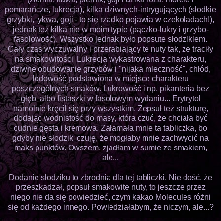
pomarańcze, lukrecja), kilka dziwnych-intrygujących (słodkie
grzybki, tykwa, goji - to się rzadko pojawia w czekoladach!),
jednak też kilka nie w moim typie (pączko-lukry i grzybo-
fasolowość). Wszystko jednak było popsute słodzikiem.
Cały czas wyczuwalny i przerabiający te nuty tak, że traciły
na smakowitości. Lukrecja wykastrowana z charakteru,
dziwne obudowanie grzybów i "nijaka mleczność", chłód,
lodowość podstawiona w miejsce charakteru
poszczególnych smaków. Lukrowość i np. pikanteria bez
głębi albo fistaszki w fasolowym wydaniu... Erytrytol
namolnie kręcił się przy wszystkim. Zepsuł też strukturę,
dodając wodnistość do masy, która czuć, że chciała być
cudnie gęsta i kremowa. Załamała mnie ta tabliczka, bo
gdyby nie słodzik, czuję, że mogłaby mnie zachwycić na
maks punktów. Owszem, zjadłam w sumie ze smakiem,
ale...
Dodanie słodziku to zbrodnia dla tej tabliczki. Nie dość, że
przeszkadzał, popsuł smakowite nuty, to jeszcze przez
niego nie da się powiedzieć, czym kakao Molecules różni
się od każdego innego. Powiedziałabym, że niczym, ale...?