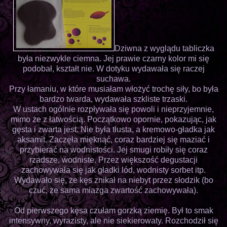
Dziwna z wyglądu tabliczka
była niezwykle ciemna. Jej prawie czarny kolor mi się
podobał, kształt nie. W dotyku wydawała się raczej
suchawa.
Przy łamaniu, w które musiałam włożyć trochę siły, bo była
bardzo twarda, wydawała szkliste trzaski.
W ustach ogólnie rozpływała się powoli i nieprzyjemnie,
mimo że z łatwością. Początkowo opornie, pokazując, jak
gęsta i zwarta jest. Nie była tłusta, a kremowo-gładka jak
aksamit. Zaczęła mięknąć, coraz bardziej się maziać i
przybierać na wodnistości. Jej smugi robiły się coraz
rzadsze, wodniste. Przez większość degustacji
zachowywała się jak gładki lód, wodnisty sorbet itp.
Wydawało się, że kęs znikał na niebyt przez słodzik (bo
czuć, że sama miazga zwartość zachowywała).
Od pierwszego kęsa czułam gorzką ziemię. Był to smak
intensywny, wyrazisty, ale nie siekierowaty. Rozchodził się