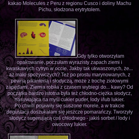
kakao Molecules z Peru z regionu Cusco i doliny Machu
Pichu, słodzona erytrytolem.
Gdy tylko otworzyłam
opakowanie, poczułam wyrazisty zapach ziemi i
kwaskawych cytryn w occie. Jakby tak ukwaszonych, że...
aż mało spożywczych? Też po prostu marynowanych, z
pewną pikanterią i słodyczą, może z trochę ziołowymi
zapędami. Ziemia robiła z czasem wybiegi do... kawy? Od
początku bardzo istotna była też chłodno-ciężka słodycz,
nasuwająca na myśl cukier puder, lody i/lub lukier.
Po chwili pojawiły się suszone morele, a w trakcie
degustacji doszukałam się jeszcze pomarańczy. Tworzyły
słodycz sugerującą coś chłodnego - jakiś sorbet / lody i
owocowy lukier.