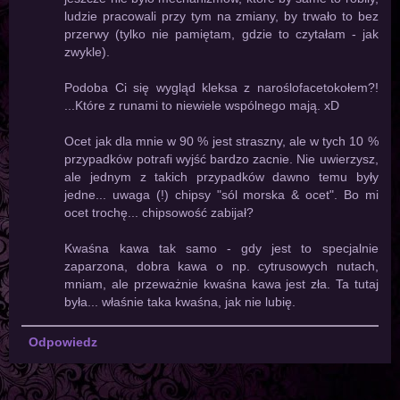
ludzie pracowali przy tym na zmiany, by trwało to bez
przerwy (tylko nie pamiętam, gdzie to czytałam - jak
zwykle).
Podoba Ci się wygląd kleksa z naroślofacetokołem?!
...Które z runami to niewiele wspólnego mają. xD
Ocet jak dla mnie w 90 % jest straszny, ale w tych 10 %
przypadków potrafi wyjść bardzo zacnie. Nie uwierzysz,
ale jednym z takich przypadków dawno temu były
jedne... uwaga (!) chipsy "sól morska & ocet". Bo mi
ocet trochę... chipsowość zabijał?
Kwaśna kawa tak samo - gdy jest to specjalnie
zaparzona, dobra kawa o np. cytrusowych nutach,
mniam, ale przeważnie kwaśna kawa jest zła. Ta tutaj
była... właśnie taka kwaśna, jak nie lubię.
Odpowiedz