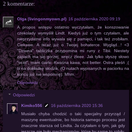
2 komentarze:
Olga (livingonmyown.pl)
16 października 2020 09:19
A propos wstępu ostatnio wyczytałam, że konszowanie
czekolady wymyślił Lindt. Kiedyś już o tym czytałam, ale
nieprzydatne info wywala się z pamięci, i tak też zrobiłam.
Ciekawe. A teraz już o Twojej bohaterce. Wygląd...! <3
"Dziwna" tabliczka przypomina mi runy z Tibii. Niestety
zapach ma się gorzej, wręcz źleee. Jak tylko słyszę słowo
"ocet", mam ciarki. Kwaśna kawa, not better. Ostra pleśń ;(
Iii na dokładkę słodzik. (O nutach wypisanych w paciorku na
końcu już nie wspomnę). Mhm.
Odpowiedz
Odpowiedzi
Kimiko556
16 października 2020 15:36
Musiało chyba chodzić o taki specjalny przyrząd /
maszynę ewentualnie, bo historia samego procesu jest
znacznie starsza od Lindta. Ja czytałam o tym, jak gdy
jeszcze nie było mechanizmów, które by same to robiły,