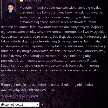
Kimiko556
Mogłabym tutaj o sobie napisać wiele: że lubię ciężkie
brzmienia, gry komputerowe, filmy i książki, gotowanie,
sushi, historię II wojny światowej; góry, w których to
przynajmniej część swego serca zostawiłam; mam
słabość do kotów i lemurów oraz zwierzaków nietypowych. Zajmuję
się czarostwem eklektycznym (w ramach którego, jak i we wszystkich
dziedzinach życia, kroczę własną ścieżką), astrologią. A interesuję się
także astrofizyką i fizyką teoretyczną (i nie wydaje się, bym miała
rozdwojenie jaźni), Japonią, trochę historią, militariami. Ktoś mijający
mnie na ulicy mógłbystwierdzić, że człek ze mnie niski, anorektyczny
i dość dziwny. Osobamająca ze mną do czynienia mogłaby
powiedzieć, żem sceptyczna,apodyktyczna mizantropka.Prawie
każdy samego siebie opisze w pozytywnych barwach, inni mogą
goodebrać inaczej, można użyć wielu słów, ale właściwie: w jakim
celu?
Bloguję z miłości do czekolad i pisania. Szukam głębi smaku,
zachwycających i intrygujących nut.
Wyświetl mój pełny profil
▼