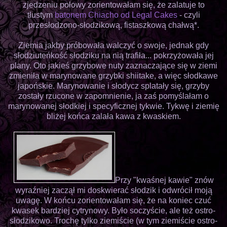
zjedzeniu połowy zorientowałam się, że zalatuje to
tłustym
batonem Chiacho od Legal Cakes
- czyli
przesłodzono-słodzikową, fistaszkową chałwą*.
Ziemia jakby próbowała walczyć o swoje, jednak gdy
słodziuteńkość słodziku na nią trafiła... pokrzyżowała jej
plany. Oto jakieś grzybowe nuty zaznaczające się w ziemi
zmieniła w marynowane grzybki shiitake, a więc słodkawe
japońskie. Marynowanie i słodycz splatały się, grzyby
zostały rzucone w zapomnienie, ja zaś pomyślałam o
marynowanej słodkiej i specyficznej tykwie. Tykwę i ziemię
bliżej końca zalała kawa z kwaskiem.
Przy "kwaśnej kawie" znów
wyraźniej zaczął mi doskwierać słodzik i odwrócił moją
uwagę. W końcu zorientowałam się, że na koniec czuć
kwasek bardziej cytrynowy. Było soczyście, ale też ostro-
słodzikowo. Trochę tylko ziemiście (w tym ziemiście ostro-