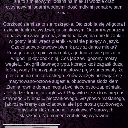
się to z miętowymi lodami na mleku i wodzie oraz
cytrynowymi lodami wodnymi, dość mdłymi jednak w sam
smak.
Gorzkość ziemi za to się rozkręciła. Oto zrobiła się wilgotna i
dziwnie lepka w wydźwięku smakowym. Oczami wyobraźni
zobaczyłam zawilgoconą, zmieloną kawę na dnie filiżanki i
wilgotny, lepki wręcz piernik - właśnie piekący w język.
Czekoladowo-kawowy piernik przy szklance mleka?
Rosnąć zaczęła pieczona nuta, a jednocześnie poczucie
wilgoci, jakby obok niej. Coś jak zawilgocony, mokry
węgiel... Jak grill dawnego typu, którego ktoś zagasił dużą
ilością wody. Poprzypalane metalowe pręty sugerowały, że
pieczono na nim coś ostrego. Znów zaczęły przewijać się
marynowano-octowe sugestie, obudowane słodzikiem.
Ziemia równie dobrze mogła być nieco ostro-zapleśniała,
ale słodzik trochę to zagłuszał. Pojawiło się za to w niej coś
dziwnego... Niemal... pieczarkowego. Grzybowo-maślanego,
jak różne kremy czekoladowe, ale i po prostu grzybowego.
Pomyślałam też o mocno "fasolowych" surowych
fistaszkach. Na moment zrobiło się wytrawnie.