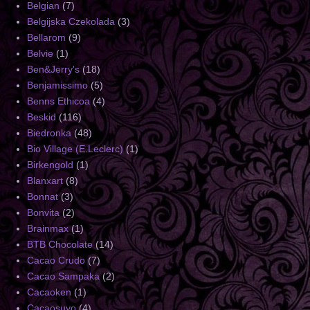
Belgian
(7)
Belgijska Czekolada
(3)
Bellarom
(9)
Belvie
(1)
Ben&Jerry's
(18)
Benjamissimo
(5)
Benns Ethicoa
(4)
Beskid
(116)
Biedronka
(48)
Bio Village (E.Leclerc)
(1)
Birkengold
(1)
Blanxart
(8)
Bonnat
(3)
Bonvita
(2)
Brainmax
(1)
BTB Chocolate
(14)
Cacao Crudo
(7)
Cacao Sampaka
(2)
Cacaoken
(1)
Cacaosuyo
(4)