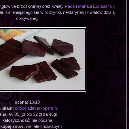
 (głównie brzoskwinie) oraz kwiaty
Pacari Manabi Ecuador 65
 zmieniającego się w rodzynki, nektarynek i kwiatów dzisiaj
opisywanej.
ocena:
10/10
upiłam:
chocoladeverkopers.nl
ena:
€6,95 (około 32 zł za 45g)
kaloryczność:
nie podana
 kupię znów:
nie, ale chciałabym