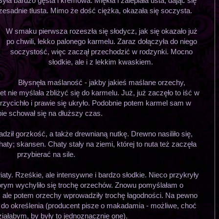
yła bardzo gęsta i kremowa. Miękła i zalepiała usta, dając się
zesadnie tłusta. Mimo że dość ciężka, okazała się soczysta.
W smaku pierwsza rozeszła się słodycz, jak się okazało już
po chwili, lekko palonego karmelu. Zaraz dołączyła do niego
soczystość, więc zaczął przechodzić w rodzynki. Mocno
słodkie, ale i z lekkim kwaskiem.
Błysnęła maślaność - jakby jakieś maślane orzechy,
 nie myślała zbliżyć się do karmelu. Już, już zaczęło to iść w
przycichło i prawie się ukryło. Podobnie potem karmel sam w
ie schował się na dłuższy czas.
dził gorzkość, a także drewnianą nutkę. Drewno nasiliło się,
aty; skansen. Chaty stały na ziemi, której to nuta też zaczęła
przybierać na sile.
ty. Rześkie, ale intensywne i bardzo słodkie. Nieco przykryły
órym wychyliło się trochę orzechów. Znowu pomyślałam o
 ale potem orzechy wprowadziły trochę łagodności. Na pewno
ne do określenia (producent pisze o makadamia - możliwe, choć
ziałabym, by były to jednoznacznie one).