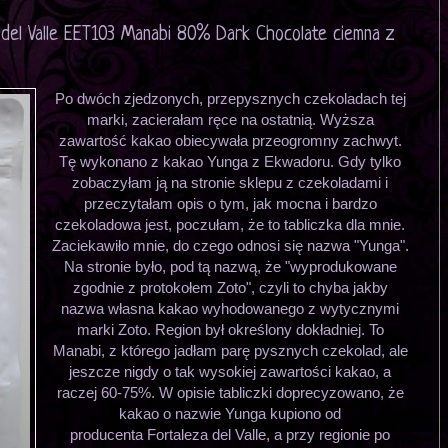
 del Valle EET103 Manabi 80% Dark Chocolate ciemna z
Po dwóch zjedzonych, przepysznych czekoladach tej
marki, zacierałam ręce na ostatnią. Wyższa
zawartość kakao obiecywała przeogromny zachwyt.
Tę wykonano z kakao Yunga z Ekwadoru. Gdy tylko
zobaczyłam ją na stronie sklepu z czekoladami i
przeczytałam opis o tym, jak mocna i bardzo
czekoladowa jest, poczułam, że to tabliczka dla mnie.
Zaciekawiło mnie, do czego odnosi się nazwa "Yunga".
Na stronie było, pod tą nazwą, że "wyprodukowane
zgodnie z protokołem Zoto", czyli to chyba jakby
nazwa własna kakao wyhodowanego z wytycznymi
marki Zoto. Region był określony dokładniej. To
Manabi, z którego jadłam parę pysznych czekolad, ale
jeszcze nigdy o tak wysokiej zawartości kakao, a
raczej 60-75%. W opisie tabliczki doprecyzowano, że
kakao o nazwie Yunga kupiono od
producenta Fortaleza del Valle, a przy regionie po