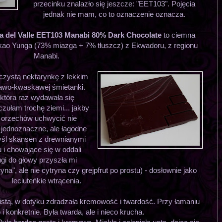
przecinku znalazło się jeszcze: "EET103". Pojęcia
jednak nie mam, co to oznaczenie oznacza.
a del Valle EET103 Manabi 80% Dark Chocolate
to ciemna
kao Yunga (73% miazga + 7% tłuszcz) z Ekwadoru, z regionu
Manabi.
czystą nektarynkę z lekkim
kawo-kwaskawej śmietanki.
 która raz wydawała się
czułam trochę ziemi... jakby
 orzechów uchwycić nie
ę jednoznaczne, ale łagodne
yśl skansen z drewnianymi
 i chowające się w oddali
ugi do głowy przyszła mi
na", ale nie cytryna czy grejpfrut po prostu) - dosłownie jako
leciuteńkie wtrącenia.
listą, w dotyku zdradzała kremowość i twardość. Przy łamaniu
 i konkretnie. Była twarda, ale i nieco krucha.