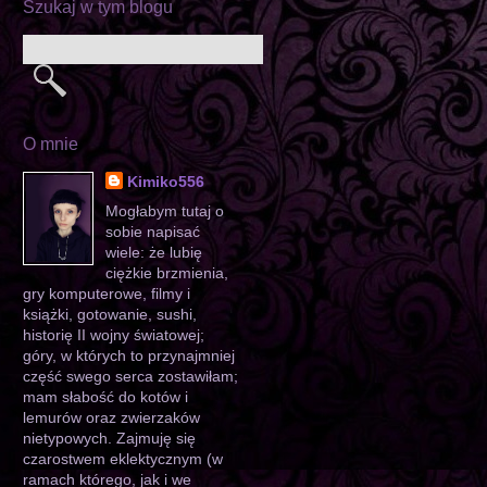
Szukaj w tym blogu
O mnie
Kimiko556
Mogłabym tutaj o
sobie napisać
wiele: że lubię
ciężkie brzmienia,
gry komputerowe, filmy i
książki, gotowanie, sushi,
historię II wojny światowej;
góry, w których to przynajmniej
część swego serca zostawiłam;
mam słabość do kotów i
lemurów oraz zwierzaków
nietypowych. Zajmuję się
czarostwem eklektycznym (w
ramach którego, jak i we