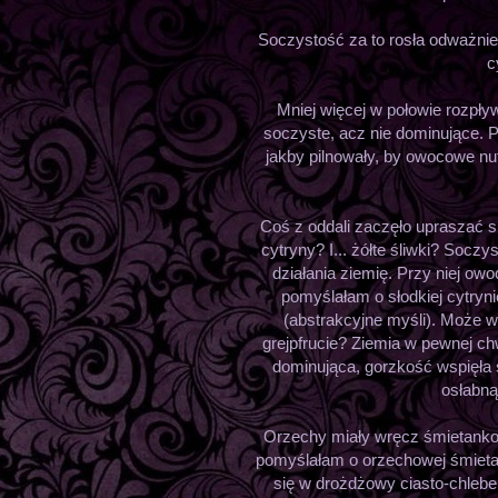
Soczystość za to rosła odważnie
c
Mniej więcej w połowie rozpły
soczyste, acz nie dominujące. P
jakby pilnowały, by owocowe nut
Coś z oddali zaczęło upraszać s
cytryny? I... żółte śliwki? Soc
działania ziemię. Przy niej owo
pomyślałam o słodkiej cytrynie
(abstrakcyjne myśli). Może
grejpfrucie? Ziemia w pewnej ch
dominująca, gorzkość wspięła 
osłabną
Orzechy miały wręcz śmietankow
pomyślałam o orzechowej śmietanc
się w drożdżowy ciasto-chlebe