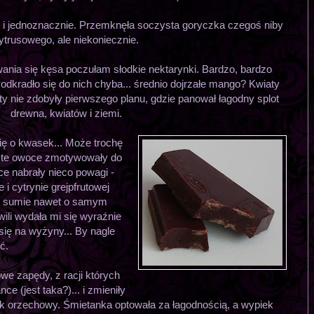
 i jednoznacznie. Przemknęła soczysta goryczka czegoś niby
ytrusowego, ale niekoniecznie.
wania się kęsa poczułam słodkie nektarynki. Bardzo, bardzo
odkradło się do nich chyba... średnio dojrzałe mango? Kwiaty
y nie zdobyły pierwszego planu, gdzie panował łagodny splot
drewna, kwiatów i ziemi.
ię o kwasek... Może trochę
zyste owoce zmotywowały do
ce nabrały nieco powagi -
 i cytrynie grejpfrutowej
 w sumie nawet o samym
wili wydała mi się wyraźnie
się na wyżyny... By nagle
ć.
e zapędy, z racji których
e (jest taka?)... i zmieniły
k orzechowy. Śmietanka optowała za łagodnością, a wypiek