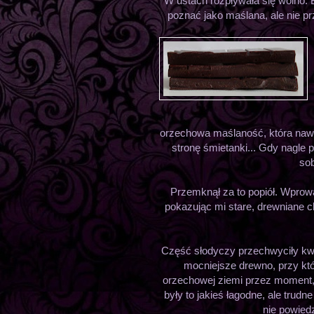
W ustach rozpływała się wolno. B
poznać jako maślana, ale nie pr
orzechowa maślaność, która nawet
stronę śmietanki... Gdy nagle 
sob
Przemknął za to popiół. Wprowa
pokazując mi stare, drewniane ch
Część słodyczy przechwyciły kwia
mocniejsze drewno, przy kt
orzechowej ziemi przez moment,
były to jakieś łagodne, ale trud
nie powied