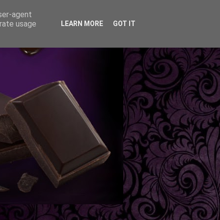
user-agent
erate usage
LEARN MORE
GOT IT