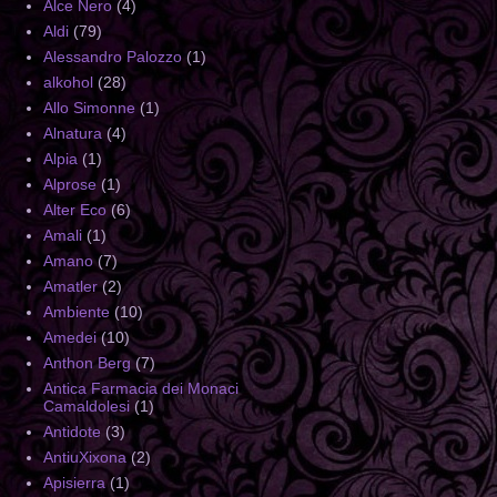
Alce Nero
(4)
Aldi
(79)
Alessandro Palozzo
(1)
alkohol
(28)
Allo Simonne
(1)
Alnatura
(4)
Alpia
(1)
Alprose
(1)
Alter Eco
(6)
Amali
(1)
Amano
(7)
Amatler
(2)
Ambiente
(10)
Amedei
(10)
Anthon Berg
(7)
Antica Farmacia dei Monaci
Camaldolesi
(1)
Antidote
(3)
AntiuXixona
(2)
Apisierra
(1)