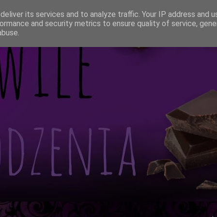
eliver its services and to analyze traffic. Your IP address and 
ormance and security metrics to ensure quality of service, gen
abuse.