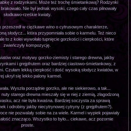
babkę z rodzynkami. Może też trochę śmietankową? Rodzynki
e brakowało. Nie był jednak wysoki, czego cały czas pilnowały
słodkawo-rześkie kwiaty.
 przeszedł w ciężkawe wino o cytrusowym charakterze,
oną słodycz... która przypomniała sobie o karmelu. Też nieco
 to z kolei wywołało tupnięcie gorzkości i cierpkości, które
zwieńczyły kompozycję.
iatów oraz motywy gorzko-ziemisty i starego drewna, jakby
ynkami i grejpfrutem oraz bardziej ciastowo-śmietankowy, z
i. Czułam lekką cierpkość i dość wysoką słodycz kwiatów, w
rej ukrył się lekko palony karmel.
a. Wyszła porządnie gorzko, ale nie siekierowo, a tak...
, nuty starego drewna mieszały się w niej z ziemią, złagodzoną
wasku, acz nie była kwaśna. Bardziej soczysta za sprawą
ek i odrobiny jakby niecytrynowej cytryny (z grejpfrutem?).
oce nie pozwalały sobie na za wiele. Karmel i wypiek pojawiały
całość znacząco. Wszystko to było... ciekawe, acz pozornie
proste.