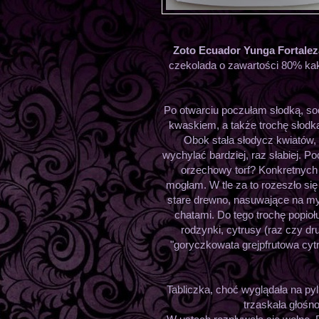
Zoto Ecuador Yunga Fortalez
czekolada o zawartości 80% ka
Po otwarciu poczułam słodką, so
kwaskiem, a także trochę słod
Obok stała słodycz kwiatów,
wychylać bardziej, raz słabiej. Po
orzechowy torf? Konkretnych
mogłam. W tle za to rozeszło si
stare drewno, nasuwające na m
chatami. Do tego trochę popiołu
rodzynki, cytrusy (raz czy dr
"goryczkowata grejpfrutowa cytry
Tabliczka, choć wyglądała na py
trzaskała głośno