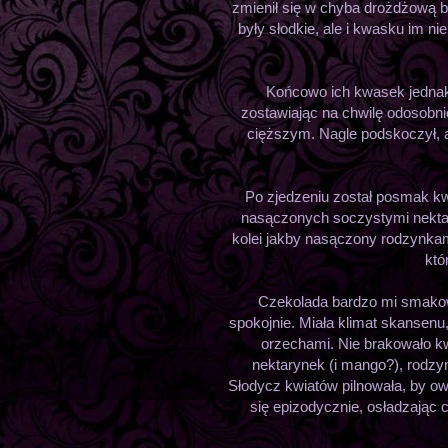
zmienił się w chyba drożdżową 
były słodkie, ale i kwasku im ni
Końcowo ich kwasek jednak
zostawiając na chwilę odosobni
cięższym. Nagle podskoczył, ale
Po zjedzeniu został posmak kw
nasączonych soczystymi nektar
kolei jakby nasączony rodzynkam
któ
Czekolada bardzo mi smakował
spokojnie. Miała klimat skansenu
orzechami. Nie brakowało k
nektarynek (i mango?), rodzyn
Słodycz kwiatów pilnowała, by ow
się epizodycznie, osładzając 