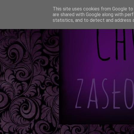
This site uses cookies from Google to d
are shared with Google along with perf
statistics, and to detect and address 