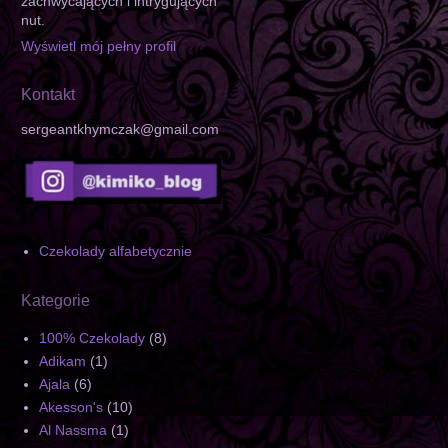
zachwycających i intrygujących
nut.
Wyświetl mój pełny profil
Kontakt
sergeantkhymczak@gmail.com
Czekolady alfabetycznie
Kategorie
100% Czekolady
(8)
Adikam
(1)
Ajala
(6)
Akesson's
(10)
Al Nassma
(1)