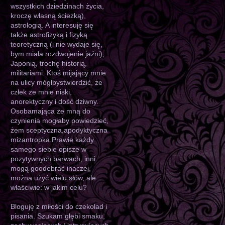
wszystkich dziedzinach życia,
kroczę własną ścieżką),
astrologią. A interesuję się
także astrofizyką i fizyką
teoretyczną (i nie wydaje się,
bym miała rozdwojenie jaźni),
Japonią, trochę historią,
militariami. Ktoś mijający mnie
na ulicy mógłbystwierdzić, że
człek ze mnie niski,
anorektyczny i dość dziwny.
Osobamająca ze mną do
czynienia mogłaby powiedzieć,
żem sceptyczna,apodyktyczna
mizantropka.Prawie każdy
samego siebie opisze w
pozytywnych barwach, inni
mogą goodebrać inaczej,
można użyć wielu słów, ale
właściwie: w jakim celu?
Bloguję z miłości do czekolad i
pisania. Szukam głębi smaku,