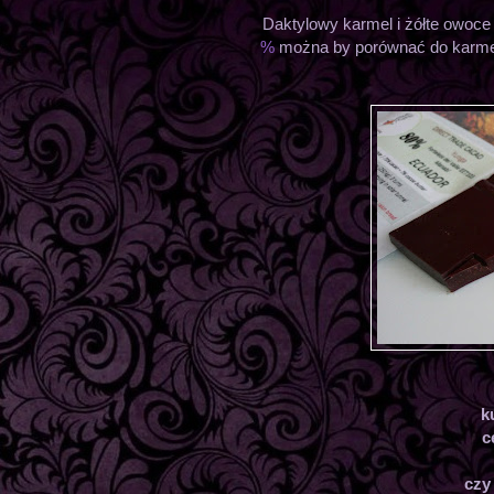
Daktylowy karmel i żółte owoce
%
można by porównać do karmelu
k
c
czy