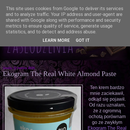
This site uses cookies from Google to deliver its services
and to analyze traffic. Your IP address and user-agent are
shared with Google along with performance and security
metrics to ensure quality of service, generate usage
statistics, and to detect and address abuse.
LEARN MORE
GOT IT
środa, 12 marca 2025
Ekogram The Real White Almond Paste
Ten krem bardzo
mnie zaciekawił,
odkąd się pojawił.
Od razu uznałam,
że z ogromną
ochotą porównam
go ze zwykłym
Ekogram The Real