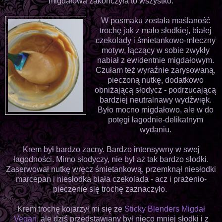
migdałowa zakończyła to wszystko.
W posmaku została maślaność
trochę jak z mało słodkiej, białej
czekolady i śmietankowo-mleczny
motyw, łączący w sobie zwykły
nabiał z ewidentnie migdałowym.
Czułam też wyraźnie zarysowaną,
pieczoną nutkę, dodatkowo
obniżającą słodycz - podrzucającą
bardziej neutralnawy wydźwięk.
Było mocno migdałowo, ale w do
potęgi łagodnie-delikatnym
wydaniu.
Krem był bardzo zacny. Bardzo intensywny w swej
łagodności. Mimo słodyczy, nie był aż tak bardzo słodki.
Zaserwował nutkę wręcz śmietankową, przemknął niesłodki
marcepan i niesłodka biała czekolada - acz i prażenio-
pieczenie się trochę zaznaczyło.
Krem trochę kojarzył mi się ze
Sticky Blenders Migdał
Vegan
, ale dziś przedstawiany był nieco mniej słodki i z