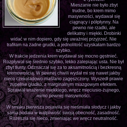
Mieszanie nie było zbyt
trudne, bo krem mimo
masywności, wydawał się
ciągnący i półpłynny. Na
pewno nie rzadki, ale
delikatny i miękki. Drobinki
widać w nim dopiero, gdy się uważniej przyjrzeć. Nie
trafiłam na żadne grudki, a jednolitość uzyskałam bardzo
szybko.
W trakcie jedzenia krem wydawał się mocno gęstnieć.
Rozpływał się średnio szybko, lekko zalepiając usta. Nie był
zbyt tłusty. Odznaczał się za to aksamitnością i bezkresną
kremowością. W pewnej chwili wydał mi się nawet jakby
nieco czekoladowo-maślano zagęszczony. Wyszedł prawie
zupełnie gładko, z marginalnym miazgowym efektem.
Sprawiał wrażenie miękkiego, wręcz mięciusio-żujnego,
mimo pewnej masywności.
W smaku pierwsza pojawiła się nieśmiała słodycz i jakby
sama podała w wątpliwość swoją obecność, zasadność.
Rozeszła się nieco, zmieniając we wręcz neutralność.