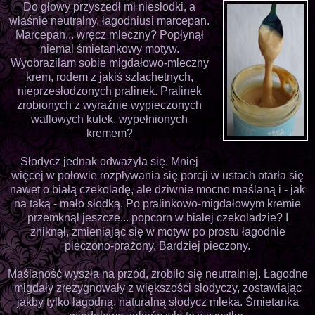
Do głowy przyszedł mi niesłodki, a
właśnie neutralny, łagodniusi marcepan.
Marcepan... wręcz mleczny? Popłynął
niemal śmietankowy motyw.
Wyobraziłam sobie migdałowo-mleczny
krem, rodem z jakiś szlachetnych,
nieprzesłodzonych pralinek. Pralinek
zrobionych z wyraźnie wypieczonych
waflowych kulek, wypełnionych
kremem?
Słodycz jednak odważyła się. Mniej
więcej w połowie rozpływania się porcji w ustach otarła się
nawet o białą czekoladę, ale dziwnie mocno maślaną i - jak
na taką - mało słodką. Po pralinkowo-migdałowym kremie
przemknął jeszcze... popcorn w białej czekoladzie? I
zniknął, zmieniając się w motyw po prostu łagodnie
pieczono-prażony. Bardziej pieczony.
Maślaność wyszła na przód, zrobiło się neutralniej. Łagodne
migdały zrezygnowały z większości słodyczy, zostawiając
jakby tylko łagodną, naturalną słodycz mleka. Śmietanka