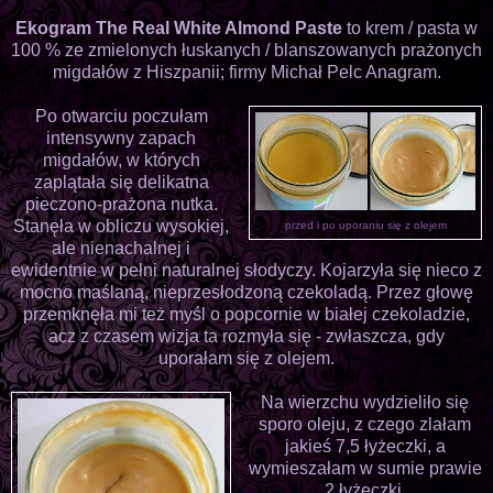
Ekogram The Real White Almond Paste
to krem / pasta w
100 % ze zmielonych łuskanych / blanszowanych prażonych
migdałów z Hiszpanii; firmy Michał Pelc Anagram.
Po otwarciu poczułam
intensywny zapach
migdałów, w których
zaplątała się delikatna
pieczono-prażona nutka.
Stanęła w obliczu wysokiej,
przed i po uporaniu się z olejem
ale nienachalnej i
ewidentnie w pełni naturalnej słodyczy. Kojarzyła się nieco z
mocno maślaną, nieprzesłodzoną czekoladą. Przez głowę
przemknęła mi też myśl o popcornie w białej czekoladzie,
acz z czasem wizja ta rozmyła się - zwłaszcza, gdy
uporałam się z olejem.
Na wierzchu wydzieliło się
sporo oleju, z czego zlałam
jakieś 7,5 łyżeczki, a
wymieszałam w sumie prawie
2 łyżeczki.