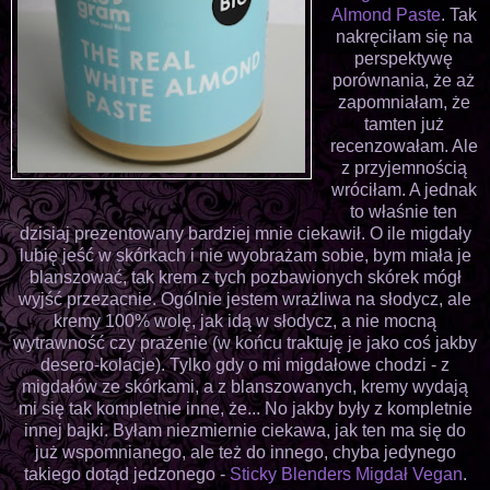
Almond Paste
. Tak
nakręciłam się na
perspektywę
porównania, że aż
zapomniałam, że
tamten już
recenzowałam. Ale
z przyjemnością
wróciłam. A jednak
to właśnie ten
dzisiaj prezentowany bardziej mnie ciekawił. O ile migdały
lubię jeść w skórkach i nie wyobrażam sobie, bym miała je
blanszować, tak krem z tych pozbawionych skórek mógł
wyjść przezacnie. Ogólnie jestem wrażliwa na słodycz, ale
kremy 100% wolę, jak idą w słodycz, a nie mocną
wytrawność czy prażenie (w końcu traktuję je jako coś jakby
desero-kolacje). Tylko gdy o mi migdałowe chodzi - z
migdałów ze skórkami, a z blanszowanych, kremy wydają
mi się tak kompletnie inne, że... No jakby były z kompletnie
innej bajki. Byłam niezmiernie ciekawa, jak ten ma się do
już wspomnianego, ale też do innego, chyba jedynego
takiego dotąd jedzonego -
Sticky Blenders Migdał Vegan
.