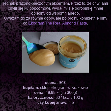
jednak prażono-pieczonym akcentem. Przez to, że chwilami
chylił się ku popcornowi, wydał mi się odrobinkę mniej
obłędny od wspomnianego.
Uważam go za równie dobry, ale po prostu kompletnie inny
co
Ekogram The Real Almond Paste
.
ocena:
9/10
kupiłam:
sklep Ekogram w Krakowie
cena:
49,99 zł (za 300g)
kaloryczność:
607 kcal / 100 g
czy kupię znów:
nie