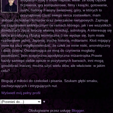
Mogłabym tutaj o sobie napisać wiele: że lubię ciężkie
brzmienia, gry komputerowe, filmy i książki, gotowanie,
sushi, historię II wojny światowej; góry, w których to
przynajmniej część swego serca zostawiłam; mam
słabość do kotów i lemurów oraz zwierzaków nietypowych. Zajmuję
się czarostwem eklektycznym (w ramach którego, jak i we wszystkich
dziedzinach życia, kroczę własną ścieżką), astrologią. A interesuję się
także astrofizyką i fizyką teoretyczną (i nie wydaje się, bym miała
rozdwojenie jaźni), Japonią, trochę historią, militariami. Ktoś mijający
mnie na ulicy mógłbystwierdzić, że człek ze mnie niski, anorektyczny
i dość dziwny. Osobamająca ze mną do czynienia mogłaby
powiedzieć, żem sceptyczna,apodyktyczna mizantropka.Prawie
każdy samego siebie opisze w pozytywnych barwach, inni mogą
goodebrać inaczej, można użyć wielu słów, ale właściwie: w jakim
celu?
Bloguję z miłości do czekolad i pisania. Szukam głębi smaku,
zachwycających i intrygujących nut.
Wyświetl mój pełny profil
▼
Obsługiwane przez usługę
Blogger
.