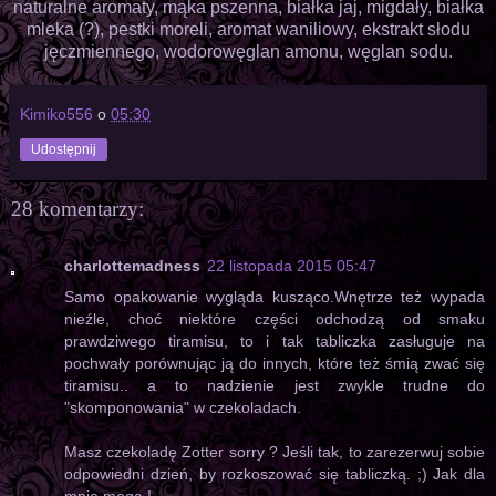
naturalne aromaty, mąka pszenna, białka jaj, migdały, białka
mleka (?), pestki moreli, aromat waniliowy, ekstrakt słodu
jęczmiennego, wodorowęglan amonu, węglan sodu.
Kimiko556
o
05:30
Udostępnij
28 komentarzy:
charlottemadness
22 listopada 2015 05:47
Samo opakowanie wygląda kusząco.Wnętrze też wypada
nieźle, choć niektóre części odchodzą od smaku
prawdziwego tiramisu, to i tak tabliczka zasługuje na
pochwały porównując ją do innych, które też śmią zwać się
tiramisu.. a to nadzienie jest zwykle trudne do
"skomponowania" w czekoladach.
Masz czekoladę Zotter sorry ? Jeśli tak, to zarezerwuj sobie
odpowiedni dzień, by rozkoszować się tabliczką. ;) Jak dla