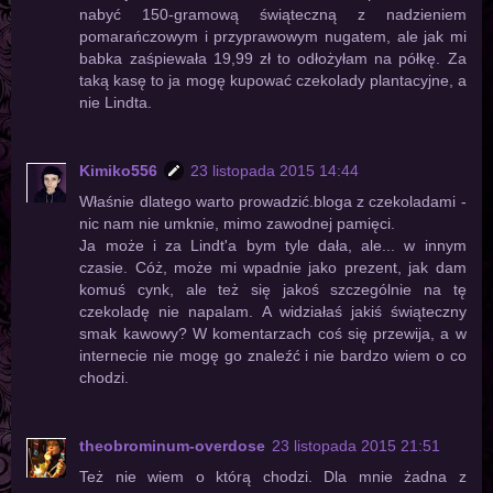
nabyć 150-gramową świąteczną z nadzieniem
pomarańczowym i przyprawowym nugatem, ale jak mi
babka zaśpiewała 19,99 zł to odłożyłam na półkę. Za
taką kasę to ja mogę kupować czekolady plantacyjne, a
nie Lindta.
Kimiko556
23 listopada 2015 14:44
Właśnie dlatego warto prowadzić.bloga z czekoladami -
nic nam nie umknie, mimo zawodnej pamięci.
Ja może i za Lindt'a bym tyle dała, ale... w innym
czasie. Cóż, może mi wpadnie jako prezent, jak dam
komuś cynk, ale też się jakoś szczególnie na tę
czekoladę nie napalam. A widziałaś jakiś świąteczny
smak kawowy? W komentarzach coś się przewija, a w
internecie nie mogę go znaleźć i nie bardzo wiem o co
chodzi.
theobrominum-overdose
23 listopada 2015 21:51
Też nie wiem o którą chodzi. Dla mnie żadna z