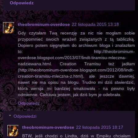
Odpowiedz
theobrominum-overdose
22 listopada 2015 13:18
Gdy czytałam Twą recenzję za nic nie mogłam sobie
przypomnieć swoich wrażeń związanych z tą tabliczką.
Dopiero potem sięgnęłam do archiwum bloga i znalazłam
to: http://theobrominum-
overdose.blogspot.com/2013/07/lindt-tiramisu-mleczna-
nadziewana.html. Creation Tiramisu też jadłam
(http://theobrominum-overdose.blogspot.com/2012/08/lindt-
creation-tiramisu-mleczna-z.html), ale jeszcze dawniej,
nawet nie ma opisu na blogu. Trudno mi dziś stwierdzić,
która wersja mi bardziej smakowała - na pewno były
odmienne. Ciekawa jestem, jak dziś bym je odebrała.
Odpowiedz
Odpowiedzi
theobrominum-overdose
22 listopada 2015 18:17
BTW, jeśli chodzi o Lindta, dziś w Empiku chciałam