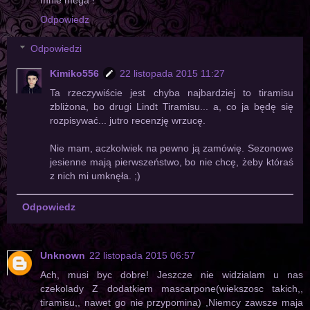
mnie mega !
Odpowiedz
Odpowiedzi
Kimiko556
22 listopada 2015 11:27
Ta rzeczywiście jest chyba najbardziej to tiramisu
zbliżona, bo drugi Lindt Tiramisu... a, co ja będę się
rozpisywać... jutro recenzję wrzucę.
Nie mam, aczkolwiek na pewno ją zamówię. Sezonowe
jesienne mają pierwszeństwo, bo nie chcę, żeby któraś
z nich mi umknęła. ;)
Odpowiedz
Unknown
22 listopada 2015 06:57
Ach, musi byc dobre! Jeszcze nie widzialam u nas
czekolady Z dodatkiem mascarpone(wiekszosc takich,,
tiramisu,, nawet go nie przypomina) ,Niemcy zawsze maja