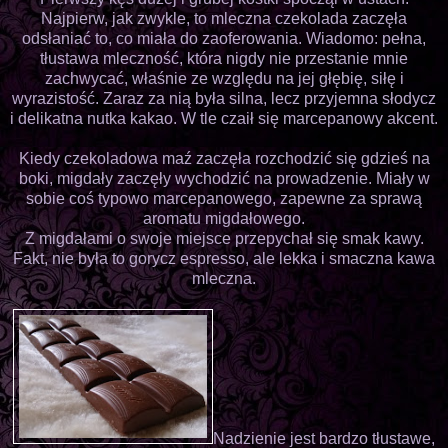
Najpierw, jak zwykle, to mleczna czekolada zaczęła
odsłaniać to, co miała do zaoferowania. Wiadomo: pełna,
tłustawa mleczność, która nigdy nie przestanie mnie
zachwycać, właśnie ze względu na jej głębię, siłę i
wyrazistość. Zaraz za nią była silna, lecz przyjemna słodycz
i delikatna nutka kakao. W tle czaił się marcepanowy akcent.
Kiedy czekoladowa maź zaczęła rozchodzić się gdzieś na
boki, migdały zaczęły wychodzić na prowadzenie. Miały w
sobie coś typowo marcepanowego, zapewne za sprawą
aromatu migdałowego.
Z migdałami o swoje miejsce przepychał się smak kawy.
Fakt, nie była to gorycz espresso, ale lekka i smaczna kawa
mleczna.
Nadzienie jest bardzo tłustawe,