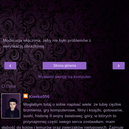
Moderacja włączona, żeby nie było problemów z
weryfikacją obrazkową.
‹
›
Strona główna
Wyświetl wersję na komputer
O mnie
Kimiko556
Mogłabym tutaj o sobie napisać wiele: że lubię ciężkie
brzmienia, gry komputerowe, filmy i książki, gotowanie,
sushi, historię II wojny światowej; góry, w których to
przynajmniej część swego serca zostawiłam; mam
słabość do kotów i lemurów oraz zwierzaków nietypowych. Zajmuję