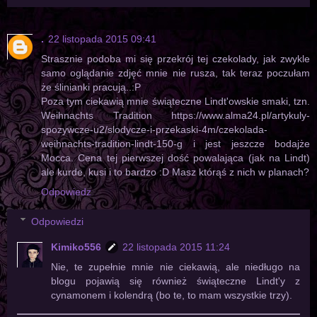
.
22 listopada 2015 09:41
Strasznie podoba mi się przekrój tej czekolady, jak zwykle
samo oglądanie zdjęć mnie nie rusza, tak teraz poczułam
że ślinianki pracują..:P
Poza tym ciekawią mnie świąteczne Lindt'owskie smaki, tzn.
Weihnachts Tradition https://www.alma24.pl/artykuly-
spozywcze-u2/slodycze-i-przekaski-4m/czekolada-
weihnachts-tradition-lindt-150-g i jest jeszcze bodajże
Mocca. Cena tej pierwszej dość powalająca (jak na Lindt)
ale kurde, kusi i to bardzo :D Masz którąś z nich w planach?
Odpowiedz
Odpowiedzi
Kimiko556
22 listopada 2015 11:24
Nie, te zupełnie mnie nie ciekawią, ale niedługo na
blogu pojawią się również świąteczne Lindt'y z
cynamonem i kolendrą (bo te, to mam wszystkie trzy).