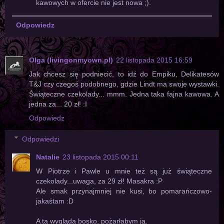
kawowych w ofercie nie jest nowa ;).
Odpowiedz
Olga (livingonmyown.pl)
22 listopada 2015 16:59
Jak chcesz się podniecić, to idź do Empiku, Delikatesów
T&J czy czegoś podobnego, gdzie Lindt ma swoje wystawki.
Świąteczne czekolady... mmm. Jedna taka fajna kawowa. A
jedna za... 20 zł! :I
Odpowiedz
Odpowiedzi
Natalie
23 listopada 2015 00:11
W Piotrze i Pawle u mnie też są już świąteczne
czekolady...uwaga, za 29 zł! Masakra :P
Ale smak przynajmniej nie kusi, bo pomarańczowo-
jakaśtam :D
A ta wygląda bosko, pożarłabym ją.