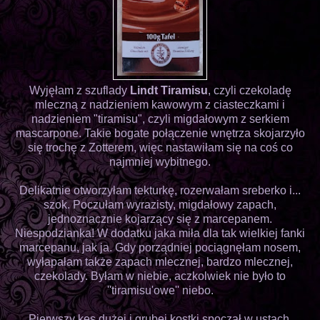
Wyjęłam z szuflady
Lindt Tiramisu
, czyli czekoladę
mleczną z nadzieniem kawowym z ciasteczkami i
nadzieniem "tiramisu", czyli migdałowym z serkiem
mascarpone. Takie bogate połączenie wnętrza skojarzyło
się trochę z Zotterem, więc nastawiłam się na coś co
najmniej wybitnego.
Delikatnie otworzyłam tekturkę, rozerwałam sreberko i...
szok. Poczułam wyrazisty, migdałowy zapach,
jednoznacznie kojarzący się z marcepanem.
Niespodzianka! W dodatku jaka miła dla tak wielkiej fanki
marcepanu, jak ja. Gdy porządniej pociągnęłam nosem,
wyłapałam także zapach mlecznej, bardzo mlecznej,
czekolady. Byłam w niebie, aczkolwiek nie było to
''tiramisu'owe'' niebo.
Pierwszy kęs dużej i grubej kostki spoczął w ustach.