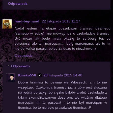
Odpowiedz
hard-big-hand
22 listopada 2015 11:27
Nadal jestem na etapie poszukiwań tiramisu idealnego
(samego w sobie), nie mówiąc już o czekoladzie tiramisu.
Być może jak będę miała okazję to spróbuję tej, co
opisujesz, ale ten marcepan... lubię marcepana, ale tu mi
nie do końca pasuje, bo co za dużo to niezdrowo ;)
Odpowiedz
Odpowiedzi
Kimiko556
23 listopada 2015 14:40
Dobre tiramisu to pewnie we Włoszech, a i to nie
wszędzie. Czekolada tiramisu już z góry jest skazana
na jedną porażkę, bo ciężko byłoby zrobić czekoladę z
takim skomplikowanym deserem, ale właśnie dlatego
marcepan mi tu pasował - to nie był marcepan w
tiramisu, bo to nie było prawdziwe tiramisu. ;P