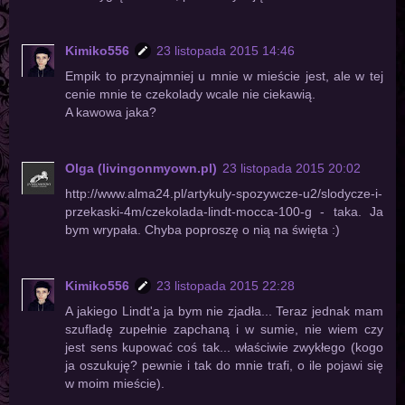
Kimiko556
23 listopada 2015 14:46
Empik to przynajmniej u mnie w mieście jest, ale w tej
cenie mnie te czekolady wcale nie ciekawią.
A kawowa jaka?
Olga (livingonmyown.pl)
23 listopada 2015 20:02
http://www.alma24.pl/artykuly-spozywcze-u2/slodycze-i-
przekaski-4m/czekolada-lindt-mocca-100-g - taka. Ja
bym wrypała. Chyba poproszę o nią na święta :)
Kimiko556
23 listopada 2015 22:28
A jakiego Lindt'a ja bym nie zjadła... Teraz jednak mam
szufladę zupełnie zapchaną i w sumie, nie wiem czy
jest sens kupować coś tak... właściwie zwykłego (kogo
ja oszukuję? pewnie i tak do mnie trafi, o ile pojawi się
w moim mieście).