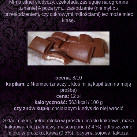
Mimo silnej słodyczy, czekolada zasługuje na ogromne
uznanie! A poza tym... zasłodzenie (nie mylić z
przesłodzeniem, czy cukrowymi mdłościami) też może mieć
klasę.
ocena:
8/10
kupiłam:
z Niemiec (znaczy... ktoś mi ją kupił tam na moją
prośbę)
cena:
12 zł
kaloryczność:
563 kcal / 100 g
czy znów kupię:
chciałabym kiedyś do niej wrócić
Skład: cukier, pełne mleko w proszku, masło kakaowe, masa
kakaowa, olej palmowy, mascarpone (2,4 %), odtłuszczone
mleko w proszku, kawa (0,5%), lecytyna sojowa, laktoza,