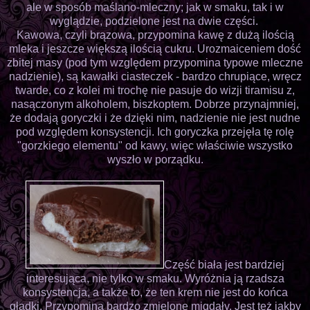
ale w sposób maślano-mleczny; jak w smaku, tak i w
wyglądzie, podzielone jest na dwie części.
Kawowa, czyli brązowa, przypomina kawę z dużą ilością
mleka i jeszcze większą ilością cukru. Urozmaiceniem dość
zbitej masy (pod tym względem przypomina typowe mleczne
nadzienie), są kawałki ciasteczek - bardzo chrupiące, wręcz
twarde, co z kolei mi trochę nie pasuje do wizji tiramisu z,
nasączonym alkoholem, biszkoptem. Dobrze przynajmniej,
że dodają goryczki i że dzięki nim, nadzienie nie jest nudne
pod względem konsystencji. Ich goryczka przejęła tę rolę
"gorzkiego elementu" od kawy, więc właściwie wszystko
wyszło w porządku.
Część biała jest bardziej
interesująca, nie tylko w smaku. Wyróżnia ją rzadsza
konsystencja, a także to, że ten krem nie jest do końca
gładki. Przypomina bardzo zmielone migdały. Jest też jakby