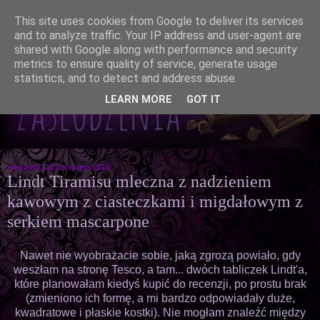
This site uses cookies from Google to deliver its services
and to analyze traffic. Your IP address and user-agent are
shared with Google along with performance and security
metrics to ensure quality of service, generate usage
statistics, and to detect and address abuse.
LEARN MORE
GOT IT
niedziela, 22 listopada 2015
Lindt Tiramisu mleczna z nadzieniem
kawowym z ciasteczkami i migdałowym z
serkiem mascarpone
Nawet nie wyobrażacie sobie, jaką zgrozą powiało, gdy
weszłam na stronę Tesco, a tam... dwóch tabliczek Lindt'a,
które planowałam kiedyś kupić do recenzji, po prostu brak
(zmieniono ich formę, a mi bardzo odpowiadały duże,
kwadratowe i płaskie kostki). Nie mogłam znaleźć między