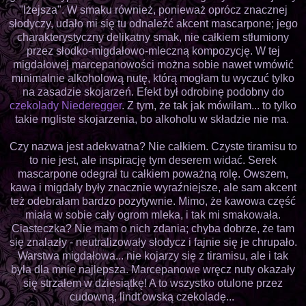
"lżejsza". W smaku również, ponieważ oprócz znacznej
słodyczy, udało mi się tu odnaleźć akcent mascarpone; jego
charakterystyczny delikatny smak, nie całkiem stłumiony
przez słodko-migdałowo-mleczną kompozycję. W tej
migdałowej marcepanowości można sobie nawet wmówić
minimalnie alkoholową nutę, którą mogłam tu wyczuć tylko
na zasadzie skojarzeń. Efekt był odrobinę podobny do
czekolady Niederegger
. Z tym, że tak jak mówiłam... to tylko
takie mgliste skojarzenia, bo alkoholu w składzie nie ma.
Czy nazwa jest adekwatna? Nie całkiem. Czyste tiramisu to
to nie jest, ale inspirację tym deserem widać. Serek
mascarpone odegrał tu całkiem poważną rolę. Owszem,
kawa i migdały były znacznie wyraźniejsze, ale sam akcent
też odebrałam bardzo pozytywnie. Mimo, że kawowa część
miała w sobie cały ogrom mleka, i tak mi smakowała.
Ciasteczka? Nie mam o nich zdania; chyba dobrze, że tam
się znalazły - neutralizowały słodycz i fajnie się je chrupało.
Warstwa migdałowa... nie kojarzy się z tiramisu, ale i tak
była dla mnie najlepsza. Marcepanowe wręcz nuty okazały
się strzałem w dziesiątkę! A to wszystko otulone przez
cudowną, lindt'owską czekoladę...