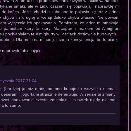
o prawda znam takich produktów nabiałowych w takich wariantach
otykane smaki, ale w Lidlu czasem się pojawiają i naprawdę mi
 do końca. Jeżeli chodzi o zabajone to pojawia się raz z jednej
o chyba i z drugiej w wersji deluxe chyba właśnie. Nie powiem
mam wyłącznie ich opakowania. Pamiętam, że jeden mi smakuje,
nie pamiętam który to który. Marcepan z makiem od Almighurt
 pochłaniałam te Almighurty w ilościach dosłownie hurtowych...
odobnie. Dla mnie na minus już sama konsystencja, bo te pianki,
ę naprawdę obiecująco.
stycznia 2017 21:04
(bardziej ją niż mnie, bo ona kupuje to wszystko niemal
i deserami i jogurtami strasznie denerwuje. W sensie te zmiany
Nawet opakowania często zmieniają i człowiek nigdy nie ma
 na to samo.