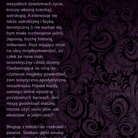
wszystkich dziedzinach życia,
kroczę własną ścieżką),
astrologią. A interesuję się
także astrofizyką i fizyką
teoretyczną (i nie wydaje się,
bym miała rozdwojenie jaźni),
Japonią, trochę historią,
militariami. Ktoś mijający mnie
na ulicy mógłbystwierdzić, że
człek ze mnie niski,
anorektyczny i dość dziwny.
Osobamająca ze mną do
czynienia mogłaby powiedzieć,
żem sceptyczna,apodyktyczna
mizantropka.Prawie każdy
samego siebie opisze w
pozytywnych barwach, inni
mogą goodebrać inaczej,
można użyć wielu słów, ale
właściwie: w jakim celu?
Bloguję z miłości do czekolad i
pisania. Szukam głębi smaku,