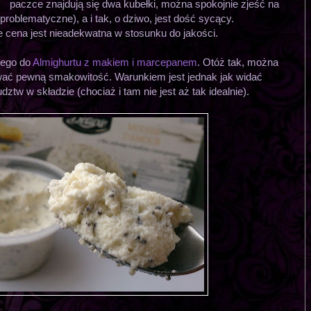
paczce znajdują się dwa kubełki, można spokojnie zjeść na
 problematyczne), a i tak, o dziwo, jest dość sycący.
cena jest nieadekwatna w stosunku do jakości.
tego do
Almighurtu z makiem i marcepanem
. Otóż tak, można
wać pewną smakowitość. Warunkiem jest jednak jak widać
ztw w składzie (chociaż i tam nie jest aż tak idealnie).