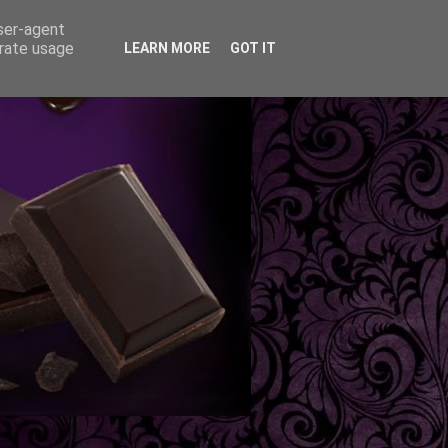
user-agent
erate usage
LEARN MORE
GOT IT