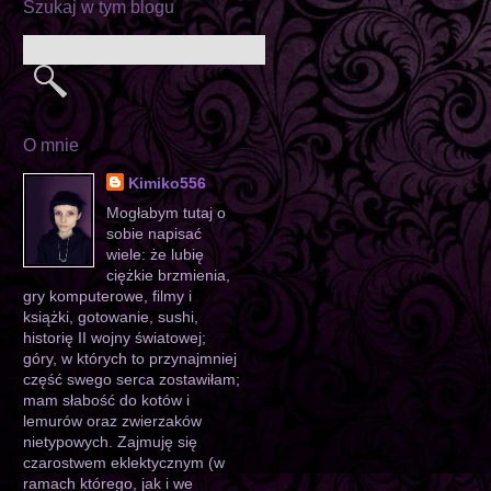
Szukaj w tym blogu
O mnie
Kimiko556
Mogłabym tutaj o
sobie napisać
wiele: że lubię
ciężkie brzmienia,
gry komputerowe, filmy i
książki, gotowanie, sushi,
historię II wojny światowej;
góry, w których to przynajmniej
część swego serca zostawiłam;
mam słabość do kotów i
lemurów oraz zwierzaków
nietypowych. Zajmuję się
czarostwem eklektycznym (w
ramach którego, jak i we