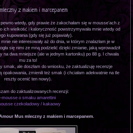
leczny z makiem i marcepanem
a pewno wtedy, gdy prawie że zakochałam się w mousse'ach z
lko ich wielkość i kaloryczność powstrzymywała mnie wtedy od
go kupowania (gdy się już pojawiały).
mnie nie interesowały aż do dnia, w którym znalazłam je w
ła się nimi ze mną podzielić dzięki zmianie, jaką wprowadził
nty na dwa mniejsze (ale w jednym kartoniku) po 88 g. I chwała
mu za to!
 smak, ale doszłam do wniosku, że zaktualizuję recenzje
ą opakowania, zmienili też smak (i chciałam adekwatnie na tle
reszty ocenić ten nowy).
zam do zaktualizowanych recenzji:
-
mousse o smaku amarettini
ousse czekoladowy / kakaowy
Amour Mus mleczny z makiem i marcepanem
.