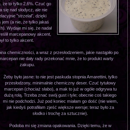
, że to tylko 2,6%. Czuć go
a się nad słodycz, ale nie
acyjnie "strzelał", dzięki
jem (a nie, że tylko jakaś
h). Wydaje mi się, że nadał
reślił marcepanowy akcent,
ył to tylko akcent.
ina chemiczności, a wraz z przesłodzeniem, jakie nastąpiło po
marcepan nie dały rady przekonać mnie, że to produkt warty
zakupu.
Żeby było jasne: to nie jest paskuda stopnia Amarettini, tylko
przesłodzony, minimalnie chemiczny deser. Czuć tytułowy
marcepan (chociaż słabo), a mak to już w ogóle odgrywa tu
dużą rolą. Trzeba znać swój gust i tyle; obecnie coś takiego
mi nie podchodzi. Już pod koniec miałam go dość (nie wiem,
jak kiedyś potrafiłam zjeść większe wersje; teraz było za
słodko i trochę za sztucznie).
Podoba mi się zmiana opakowania. Dzięki temu, że w