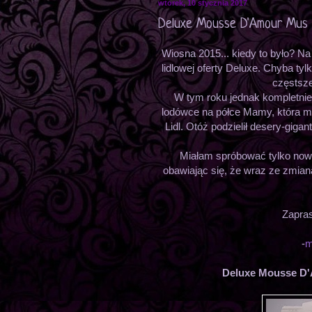
wtorek, 10 stycznia 2017
Deluxe Mousse D'Amour Mus m
Wiosna 2015... kiedy to było? N
lidlowej oferty Deluxe. Chyba ty
częstsze
W tym roku jednak kompletnie 
lodówce na półce Mamy, która mog
Lidl. Otóż podzielił desery-giga
Miałam spróbować tylko nowy
obawiając się, że wraz ze zmian
Zapras
-
m
Deluxe Mousse D'