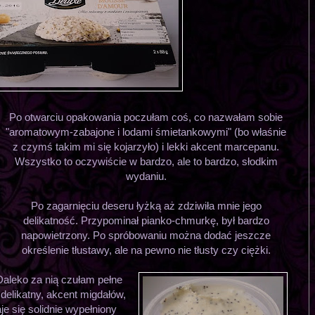
Po otwarciu opakowania poczułam coś, co nazwałam sobie
"aromatowym-zabajone i lodami śmietankowymi" (bo właśnie
z czymś takim mi się kojarzyło) i lekki akcent marcepanu.
Wszystko to oczywiście w bardzo, ale to bardzo, słodkim
wydaniu.
Po zagarnięciu deseru łyżką aż zdziwiła mnie jego
delikatność. Przypominał pianko-chmurkę, był bardzo
napowietrzony. Po spróbowaniu można dodać jeszcze
określenie tłustawy, ale na pewno nie tłusty czy ciężki.
aleko za nią czułam pełne
 delikatny, akcent migdałów,
 się solidnie wypełniony