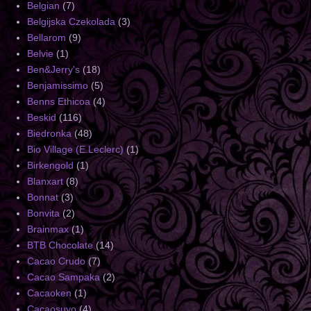
Belgian
(7)
Belgijska Czekolada
(3)
Bellarom
(9)
Belvie
(1)
Ben&Jerry's
(18)
Benjamissimo
(5)
Benns Ethicoa
(4)
Beskid
(116)
Biedronka
(48)
Bio Village (E.Leclerc)
(1)
Birkengold
(1)
Blanxart
(8)
Bonnat
(3)
Bonvita
(2)
Brainmax
(1)
BTB Chocolate
(14)
Cacao Crudo
(7)
Cacao Sampaka
(2)
Cacaoken
(1)
Cacaosuyo
(4)