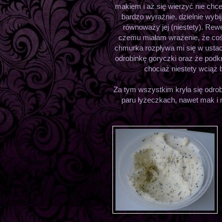
makiem i aż się wierzyć nie chce
bardzo wyraźnie, dzielnie wybij
równoważy jej (niestety). Rewel
czemu miałam wrażenie, że coś 
chmurka rozpływa mi się w ustac
odrobinkę goryczki oraz że podk
chociaż niestety wciąż b
Za tym wszystkim kryła się odrob
paru łyżeczkach, nawet mak i 