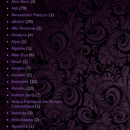
Alce Nero
(4)
Aldi
(79)
Alessandro Palozzo
(1)
alkohol
(28)
Allo Simonne
(1)
Alnatura
(4)
Alpia
(1)
Alprose
(1)
Alter Eco
(6)
Amali
(1)
Amano
(7)
Amatler
(2)
Ambiente
(10)
Amedei
(10)
Anthon Berg
(7)
Antica Farmacia dei Monaci
Camaldolesi
(1)
Antidote
(3)
AntiuXixona
(2)
Apisierra
(1)