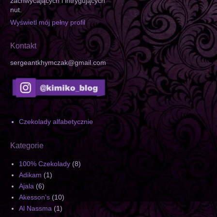
zachwycających i intrygujących
nut.
Wyświetl mój pełny profil
Kontakt
sergeantkhymczak@gmail.com
Czekolady alfabetycznie
Kategorie
100% Czekolady
(8)
Adikam
(1)
Ajala
(6)
Akesson's
(10)
Al Nassma
(1)