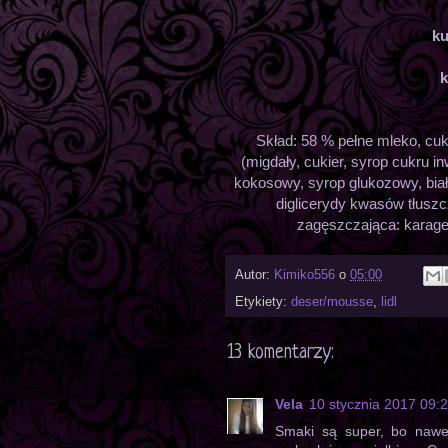
ku
k
Skład: 58 % pełne mleko, cu
(migdały, cukier, syrop cukru 
kokosowy, syrop glukozowy, bia
diglicerydy kwasów tłus
zagęszczająca: karagen
Autor:
Kimiko556
o
05:00
Etykiety:
deser/mousse
,
lidl
13 komentarzy:
Vela
10 stycznia 2017 09:
Smaki są super, bo nawet