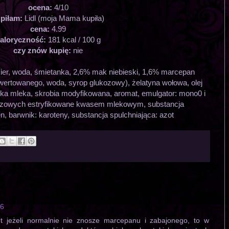
ocena:
4/10
piłam:
Lidl (moja Mama kupiła)
cena:
4.99
aloryczność:
181 kcal / 100 g
czy znów kupię:
nie
kier, woda, śmietanka, 2,6% mak niebieski, 1,6% marcepan
inwertowanego, woda, syrop glukozowy), żelatyna wołowa, olej
łka mleka, skrobia modyfikowana, aromat, emulgator: mono0 i
zczowych estryfikowane kwasem mlekowym, substancja
, barwnik: karoteny, substancja spulchniająca: azot
26
 jeżeli normalnie nie znosze marcepanu i zabajonego, to w