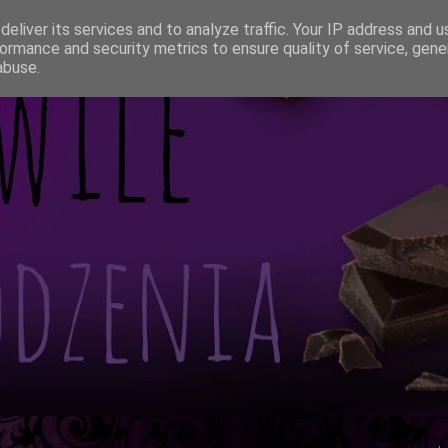
eliver its services and to analyze traffic. Your IP address and 
ormance and security metrics to ensure quality of service, gen
abuse.