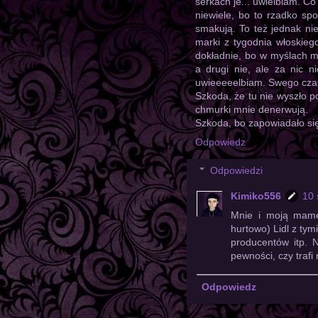
serkach je... uwielbiam. C
niewiele, bo to rzadko sp
smakują. To też jednak nie
marki z tygodnia włoskieg
dokładnie, bo w myślach 
a drugi nie, ale za nic 
uwieeeeelbiam. Swego czasu
Szkoda, że tu nie wyszło p
chmurki mnie denerwują.
Szkoda, bo zapowiadało si
Odpowiedz
Odpowiedzi
Kimiko556
10 
Mnie i moją mamę 
hurtowo) Lidl z tym
producentów itp. 
pewności, czy trafi
Odpowiedz