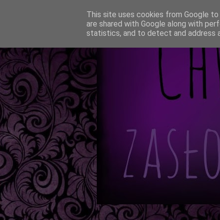
This site uses cookies from Google to d
are shared with Google along with perf
statistics, and to detect and address 