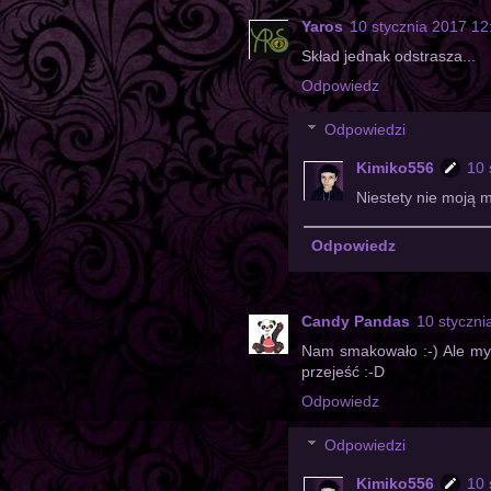
Yaros
10 stycznia 2017 12
Skład jednak odstrasza...
Odpowiedz
Odpowiedzi
Kimiko556
10 
Niestety nie moją
Odpowiedz
Candy Pandas
10 styczni
Nam smakowało :-) Ale my 
przejeść :-D
Odpowiedz
Odpowiedzi
Kimiko556
10 