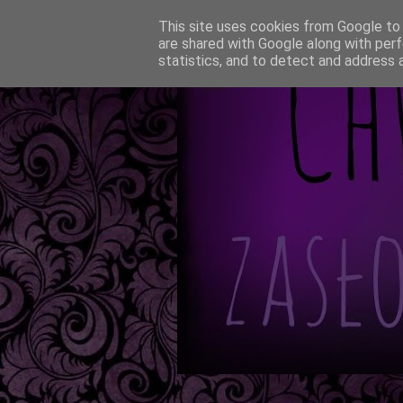
This site uses cookies from Google to d
are shared with Google along with perf
statistics, and to detect and address 