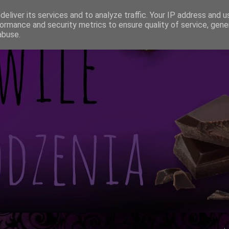
eliver its services and to analyze traffic. Your IP address and 
ormance and security metrics to ensure quality of service, gen
abuse.