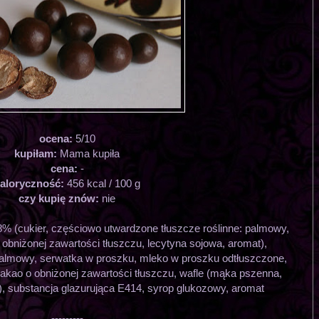
ocena:
5/10
kupiłam:
Mama kupiła
cena:
-
aloryczność:
456 kcal / 100 g
czy kupię znów:
nie
8% (cukier, częściowo utwardzone tłuszcze roślinne: palmowy,
obniżonej zawartości tłuszczu, lecytyna sojowa, aromat),
almowy, serwatka w proszku, mleko w proszku odtłuszczone,
akao o obniżonej zawartości tłuszczu, wafle (mąka pszenna,
l), substancja glazurująca E414, syrop glukozowy, aromat
---------