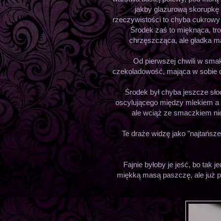
jakby glazurową skorupkę
rzeczywistości to chyba cukrowy 
Środek zaś to mięknąca, tr
chrzęszcząca, ale gładka m
Od pierwszej chwili w smak
czekoladowość, mająca w sobie c
Środek był chyba jeszcze sło
oscylującego między mlekiem a 
ale wciąż ze smaczkiem nie
Te draże widzę jako "najtańs
Fajnie byłoby je jeść, bo tak j
miękką masą paszczę, ale już po