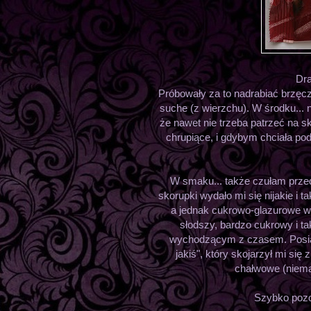
Dra
Próbowały za to nadrabiać brzęcze
suche (z wierzchu). W środku... 
że nawet nie trzeba patrzeć na s
chrupiące, i gdybym chciała pod
W smaku... także czułam przed
skorupki wydało mi się nijakie i 
a jednak cukrowo-glazurowe wł
słodszy, bardzo cukrowy i 
wychodzącym z czasem. Posiad
jakiś", który skojarzył mi si
chałwowe (niema
Szybko poz