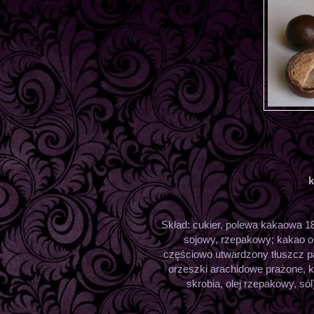
k
Skład: cukier, polewa kakaowa 1
sojowy, rzepakowy; kakao o 
częściowo utwardzony tłuszcz p
orzeszki arachidowe prażone, k
skrobia, olej rzepakowy, só