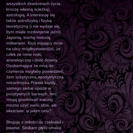
wszystkich dziedzinach życia,
kroczę własną ścieżką),
astrologią. A interesuję się
także astrofizyką i fizyką
teoretyczną (i nie wydaje się,
bym miała rozdwojenie jaźni),
Japonią, trochę historią,
militariami. Ktoś mijający mnie
na ulicy mógłbystwierdzić, że
człek ze mnie niski,
anorektyczny i dość dziwny.
Osobamająca ze mną do
czynienia mogłaby powiedzieć,
żem sceptyczna,apodyktyczna
mizantropka.Prawie każdy
samego siebie opisze w
pozytywnych barwach, inni
mogą goodebrać inaczej,
można użyć wielu słów, ale
właściwie: w jakim celu?
Bloguję z miłości do czekolad i
pisania. Szukam głębi smaku,