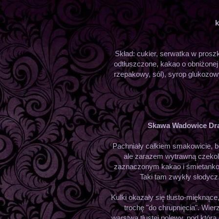
k
Skład: cukier, serwatka w pros
odtłuszczone, kakao o obniżonej 
rzepakowy, sól), syrop glukozow
Skawa Wadowice Dra
Pachniały całkiem smakowicie, b
ale zarazem wytrawną czekol
zaznaczonym kakao i śmietanko
Taki tam zwykły słodycz
Kulki okazały się tłusto-mięknące
trochę "do chrupnięcia". Wier
warstwa tłustej polewy, pod któr