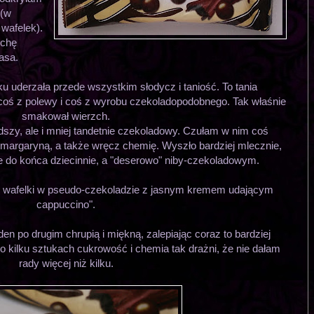
 (w
wafelek).
ochę
asa.
u uderzała przede wszystkim słodycz i taniość. To tania
oś z polewy i coś z wyrobu czekoladopodobnego. Tak właśnie
smakował wierzch.
dszy, ale i mniej tandetnie czekoladowy. Czułam w nim coś
margaryną, a także wręcz chemię. Wyszło bardziej mlecznie,
 do końca dziecinnie, a "deserowo" niby-czekoladowym.
ze wafelki w pseudo-czekoladzie z jasnym kremem udającym
cappuccino".
eden po drugim chrupią i miękną, zalepiając coraz to bardziej
 kilku sztukach cukrowość i chemia tak drażni, że nie dałam
rady więcej niż kilku.