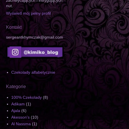
zachwycających i intrygujących
nut.
Wyświetl mój pełny profil
Kontakt
sergeantkhymczak@gmail.com
Czekolady alfabetycznie
Kategorie
100% Czekolady
(8)
Adikam
(1)
Ajala
(6)
Akesson's
(10)
Al Nassma
(1)