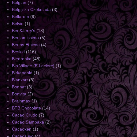
Belgian
(7)
Belgijska Czekolada
(3)
Bellarom
(9)
Belvie
(1)
Ben&Jerry's
(18)
Benjamissimo
(5)
Benns Ethicoa
(4)
Beskid
(116)
Biedronka
(48)
Bio Village (E.Leclerc)
(1)
Birkengold
(1)
Blanxart
(8)
Bonnat
(3)
Bonvita
(2)
Brainmax
(1)
BTB Chocolate
(14)
Cacao Crudo
(7)
Cacao Sampaka
(2)
Cacaoken
(1)
Cacaosuyo
(4)