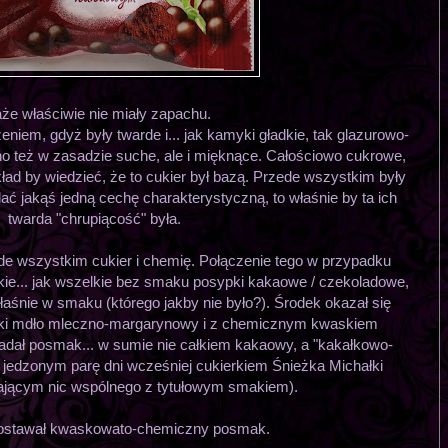
że właściwie nie miały zapachu.
niem, gdyż były twarde i... jak kamyki gładkie, tak glazurowo-
no też w zasadzie suche, ale i mięknące. Całościowo cukrowe,
kład by wiedzieć, że to cukier był bazą. Przede wszystkim były
ać jakąś jedną cechę charakterystyczną, to właśnie by ta ich
twarda "chrupiącość" była.
e wszystkim cukier i chemię. Połączenie tego w przypadku
takie... jak wszelkie bez smaku posypki kakaowe / czekoladowe,
aśnie w smaku (którego jakby nie było?). Środek okazał się
taki mdło mleczno-margarynowy i z chemicznym kwaskiem
ał posmak... w sumie nie całkiem kakaowy, a "kakałkowo-
ę z jedzonym parę dni wcześniej cukierkiem Śnieżka Michałki
jącym nic wspólnego z tytułowym smakiem).
ostawał kwaskowato-chemiczny posmak.