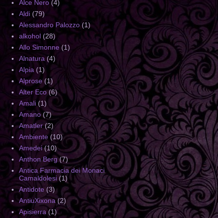
Alce Nero
(4)
Aldi
(79)
Alessandro Palozzo
(1)
alkohol
(28)
Allo Simonne
(1)
Alnatura
(4)
Alpia
(1)
Alprose
(1)
Alter Eco
(6)
Amali
(1)
Amano
(7)
Amatler
(2)
Ambiente
(10)
Amedei
(10)
Anthon Berg
(7)
Antica Farmacia dei Monaci
Camaldolesi
(1)
Antidote
(3)
AntiuXixona
(2)
Apisierra
(1)