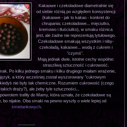
Kakaowe i czekoladowe diametralnie się
od siebie różnią po względem konsystencji
(kakaowe - jak to kakao - konkret do
chrupania; czekoladowe... mięciutko,
kremowo i tłuściutko), w smaku różnica
jest, ale żadne nie reprezentują tytułowego.
Czekoladowe smakują wszystkim i niby-
czekoladą, kakaowe... wodą z cukrem i
"czymś".
Mają jednak dwie, istotne cechy wspólne:
straszliwą sztuczność i cukrowość.
smak. Po kilku jednego smaku i kilku drugiego miałam wrażenie,
 język, a który wcześniej został wyszorowany "cukrowym
iedyś nie były tak chemiczne. Rozumiem cukrowość (czego
akich draży?), ale żeby tyle sztuczności...
 powrotem trafiły do Mamy, która uznała, że czekoladowe są
bo nijakie. Oba smaki na pewno wyszły o wiele lepiej od
śmietankowych
.
------------