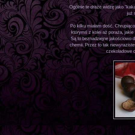
Ogólnie te draże widzę jako "kaka
już 
Po kilku miałam dość. Chrupiącoś
którymś z kolei aż poraża, jakie
Są to beznadziejne jakościowo d
chemii. Przez to tak niewyrazist
czekoladowe c