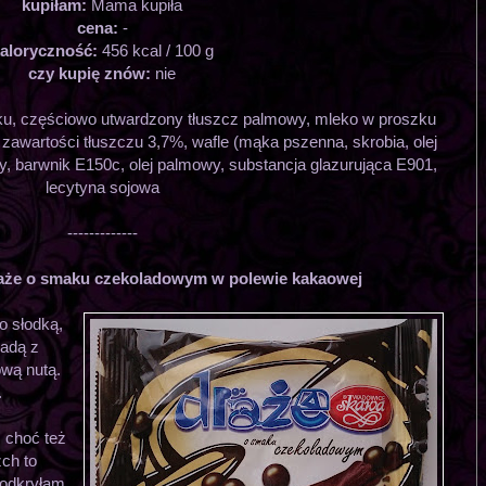
kupiłam:
Mama kupiła
cena:
-
aloryczność:
456 kcal / 100 g
czy kupię znów:
nie
zku, częściowo utwardzony tłuszcz palmowy, mleko w proszku
zawartości tłuszczu 3,7%, wafle (mąka pszenna, skrobia, olej
y, barwnik E150c, olej palmowy, substancja glazurująca E901,
lecytyna sojowa
-------------
że o smaku czekoladowym w polewie kakaowej
o słodką,
adą z
wą nutą.
.
, choć też
zch to
ą odkryłam