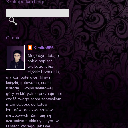
Szukaj w tym blogu
O mnie
Kimiko556
Mogłabym tutaj o
sobie napisać
wiele: że lubię
ciężkie brzmienia,
gry komputerowe, filmy i
książki, gotowanie, sushi,
historię II wojny światowej;
góry, w których to przynajmniej
część swego serca zostawiłam;
mam słabość do kotów i
lemurów oraz zwierzaków
nietypowych. Zajmuję się
czarostwem eklektycznym (w
ramach którego, jak i we