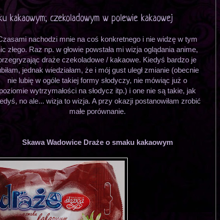
ku kakaowym; czekoladowym w polewie kakaowej
Czasami nachodzi mnie na coś konkretnego i nie widzę w tym
ic złego. Raz np. w głowie powstała mi wizja oglądania anime,
przegryzając draże czekoladowe / kakaowe. Kiedyś bardzo je
ubiłam, jednak wiedziałam, że i mój gust uległ zmianie (obecnie
nie lubię w ogóle takiej formy słodyczy, nie mówiąc już o
poziomie wytrzymałości na słodycz itp.) i one nie są takie, jak
iedyś, no ale... wizja to wizja. A przy okazji postanowiłam zrobić
małe porównanie.
Skawa Wadowice Draże o smaku kakaowym