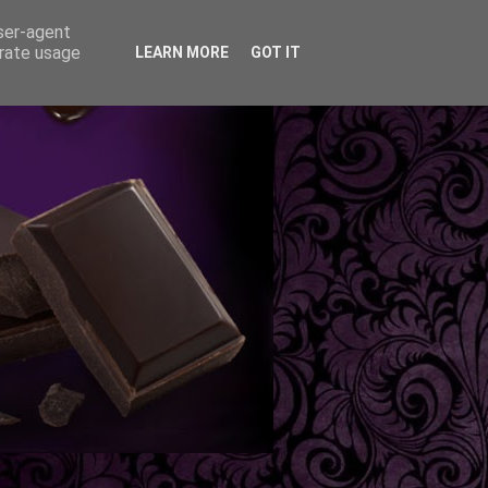
user-agent
erate usage
LEARN MORE
GOT IT