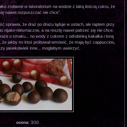
łko zrobione w laboratorium na wodzie z taką ilością cukru, że
się nawet rozpuszczać nie chce".
ć sprawia, że draż po drażu ląduje w ustach, ale raptem przy
 to nijako-niesmaczne, a na resztę nawet patrzeć się nie chce.
raże o smaku... no wody z cukrem z odrobinką kakałka i toną
e, że jakby mi ktoś próbował wmówić, że mają być cappuccino,
zy jakiekolwiek inne... mogłabym uwierzyć.
ocena:
3/10