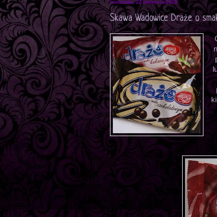
niedziela, 22 kwietnia 2018
Skawa Wadowice Draże o sma
n
l
k