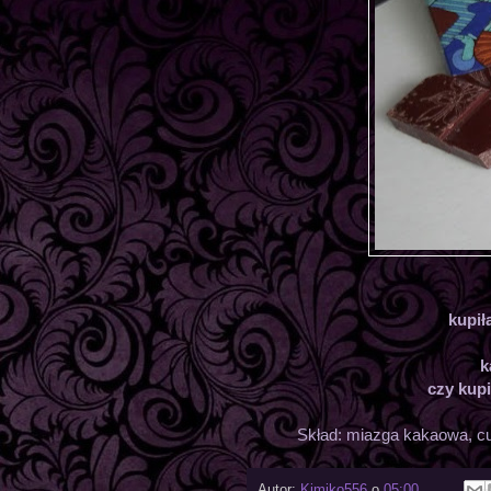
kupił
k
czy kup
Skład: miazga kakaowa, cu
Autor:
Kimiko556
o
05:00