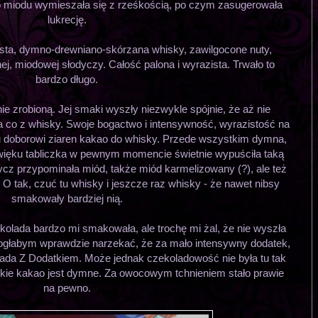
o miodu wymieszała się z rześkością, po czym zasugerowała
lukrecję.
ta, dymno-drewniano-skórzana whisky, zawilgocone nuty,
lnej, miodowej słodyczy. Całość palona i wyrazista. Trwało to
bardzo długo.
 zrobioną. Jej smaki wyszły niezwykle spójnie, że aż nie
a co z whisky. Swoje bogactwo i intensywność, wyrazistość na
doborowi ziaren kakao do whisky. Przede wszystkim dymna,
więku tabliczka w pewnym momencie świetnie wypuściła taką
dycz przypominała miód, także miód karmelizowany (?), ale też
 O tak, czuć tu whisky i jeszcze raz whisky - że nawet nibsy
smakowały bardziej nią.
ekolada bardzo mi smakowała, ale trochę mi żal, że nie wyszła
ogłabym wprawdzie narzekać, że za mało intensywny dodatek,
olada Z Dodatkiem. Może jednak czekoladowość nie była tu tak
kie kakao jest dymne. Za owocowym tchnieniem stało prawie
na pewno.