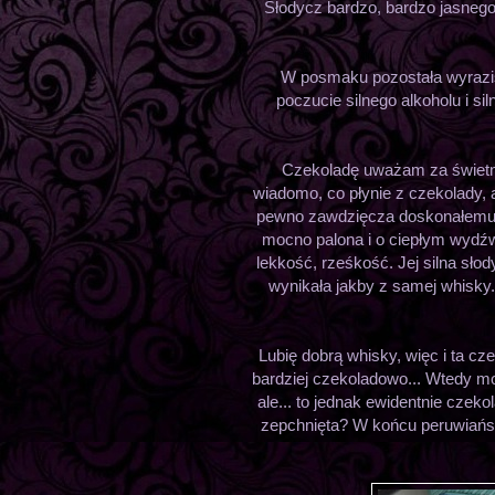
Słodycz bardzo, bardzo jasneg
W posmaku pozostała wyrazis
poczucie silnego alkoholu i si
Czekoladę uważam za świetnie
wiadomo, co płynie z czekolady, 
pewno zawdzięcza doskonałemu 
mocno palona i o ciepłym wydź
lekkość, rześkość. Jej silna sło
wynikała jakby z samej whisky.
Lubię dobrą whisky, więc i ta cz
bardziej czekoladowo... Wtedy m
ale... to jednak ewidentnie czek
zepchnięta? W końcu peruwiańs