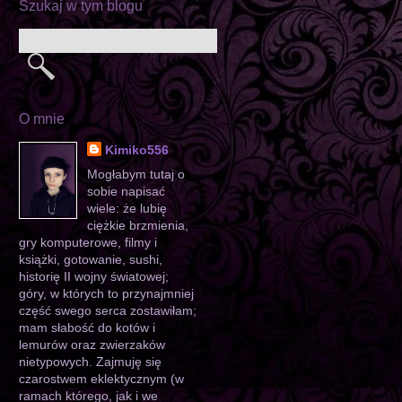
Szukaj w tym blogu
O mnie
Kimiko556
Mogłabym tutaj o
sobie napisać
wiele: że lubię
ciężkie brzmienia,
gry komputerowe, filmy i
książki, gotowanie, sushi,
historię II wojny światowej;
góry, w których to przynajmniej
część swego serca zostawiłam;
mam słabość do kotów i
lemurów oraz zwierzaków
nietypowych. Zajmuję się
czarostwem eklektycznym (w
ramach którego, jak i we