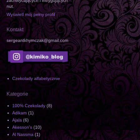
zachwycających i intrygujących
nut.
Wyświetl mój pełny profil
Kontakt
sergeantkhymczak@gmail.com
Czekolady alfabetycznie
Kategorie
100% Czekolady
(8)
Adikam
(1)
Ajala
(6)
Akesson's
(10)
Al Nassma
(1)