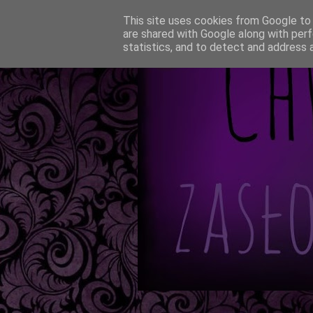
This site uses cookies from Google to d
are shared with Google along with perf
statistics, and to detect and address 