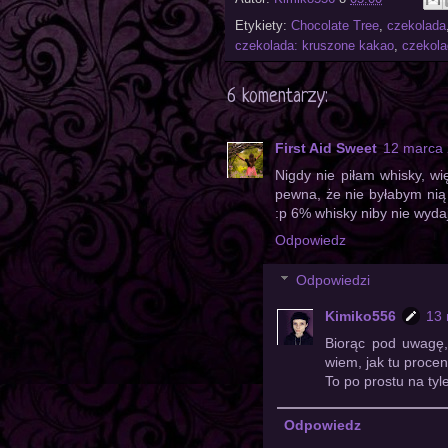
Etykiety:
Chocolate Tree
,
czekolada
czekolada: kruszone kakao
,
czekola
6 komentarzy:
First Aid Sweet
12 marca 
Nigdy nie piłam whisky, w
pewna, że nie byłabym nią
:p 6% whisky niby nie wyda
Odpowiedz
Odpowiedzi
Kimiko556
13 
Biorąc pod uwagę, 
wiem, jak tu procen
To po prostu na tyl
Odpowiedz