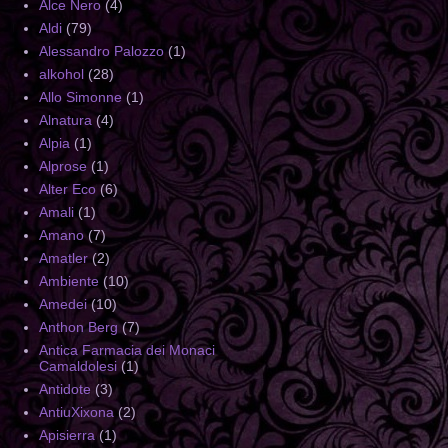
Alce Nero
(4)
Aldi
(79)
Alessandro Palozzo
(1)
alkohol
(28)
Allo Simonne
(1)
Alnatura
(4)
Alpia
(1)
Alprose
(1)
Alter Eco
(6)
Amali
(1)
Amano
(7)
Amatler
(2)
Ambiente
(10)
Amedei
(10)
Anthon Berg
(7)
Antica Farmacia dei Monaci
Camaldolesi
(1)
Antidote
(3)
AntiuXixona
(2)
Apisierra
(1)