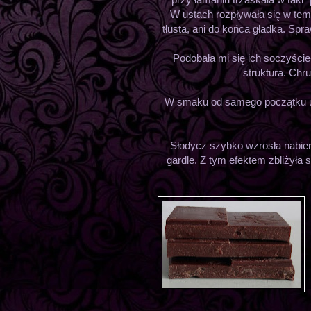
W ustach rozpływała się w temp
tłusta, ani do końca gładka. Spra
Podobała mi się ich soczyści
struktura. Chr
W smaku od samego początku ude
Słodycz szybko wzrosła nabier
gardle. Z tym efektem zbliżyła