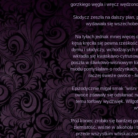
gorzkiego węgla i wręcz wędzono-
Słodycz zeszła na dalszy plan, 
wydawała się wszechobecna
Na tyłach jednak mniej więcej 
kęsa kręciła się pewna rześkość
dymu i słodyczy, wchodzących na
wkradła się kwaskawo-cytrusowa 
poszła w śliwkowo-wiśniowym ki
miodu pomyślałam o rodzynkach,
raczej świeże owoce - f
Epizodycznie migał smak "wiśni w
owoce zdawały się odsłaniać na
temu torfowy wydźwięk. Wilgot
wy
Pod koniec zrobiło się bardziej g
ziemistość, wiśnie w alkoholu i
przede wszystkim whiskaczow