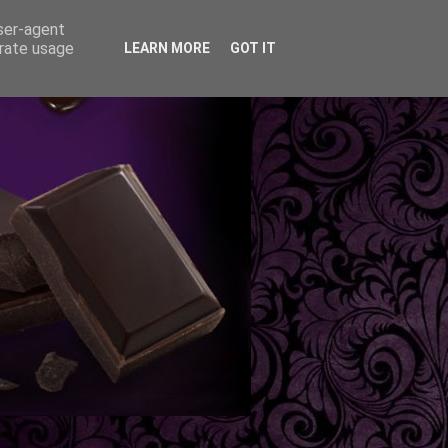
user-agent
erate usage
LEARN MORE
GOT IT