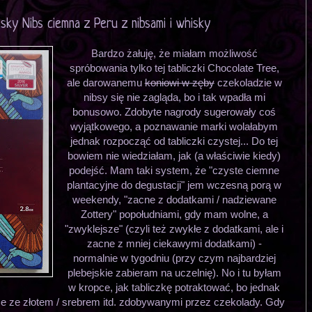
ky Nibs ciemna z Peru z nibsami i whisky
Bardzo żałuję, że miałam możliwość
spróbowania tylko tej tabliczki Chocolate Tree,
ale darowanemu
koniowi w zęby
czekoladzie w
nibsy się nie zagląda, bo i tak wpadła mi
bonusowo. Zdobyte nagrody sugerowały coś
wyjątkowego, a poznawanie marki wolałabym
jednak rozpocząć od tabliczki czystej... Do tej
bowiem nie wiedziałam, jak (a właściwie kiedy)
podejść. Mam taki system, że "czyste ciemne
plantacyjne do degustacji" jem wczesną porą w
weekendy, "zacne z dodatkami / nadziewane
Zottery" popołudniami, gdy mam wolne, a
"zwyklejsze" (czyli też zwykłe z dodatkami, ale i
zacne z mniej ciekawymi dodatkami) -
normalnie w tygodniu (przy czym najbardziej
plebejskie zabieram na uczelnię). No i tu byłam
w kropce, jak tabliczkę potraktować, bo jednak
ze ze złotem / srebrem itd. zdobywanymi przez czekolady. Gdy