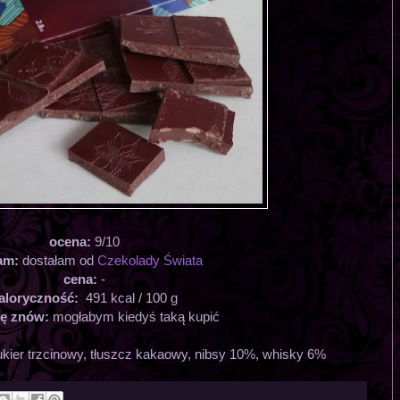
ocena:
9/10
am:
dostałam od
Czekolady Świata
cena:
-
aloryczność:
491 kcal / 100 g
ię znów:
mogłabym kiedyś taką kupić
kier trzcinowy, tłuszcz kakaowy, nibsy 10%, whisky 6%