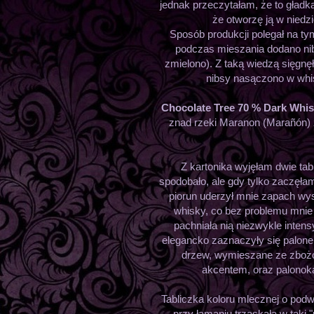
jednak przeczytałam, że to gładk
że otworzę ją w niedzi
Sposób produkcji polegał na t
podczas mieszania dodano nibs
zmielono). Z taką wiedzą sięgn
nibsy nasączono w whis
Chocolate Tree 70 % Dark Whi
znad rzeki Maranon (Marañón) 
Z kartonika wyjęłam dwie tabl
spodobało, ale gdy tylko zaczęła
piorun uderzył mnie zapach wy
whisky, co bez problemu mnie
pachniała nią niezwykle inten
elegancko zaznaczyły się palone
drzew, wymieszane ze zboż
akcentem, oraz palonok
Tabliczka koloru mlecznej o pod
przy łamaniu trzaskała w taki