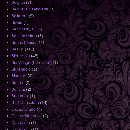
Belgian
(7)
Belgijska Czekolada
(3)
Bellarom
(9)
Belvie
(1)
Ben&Jerry's
(18)
Benjamissimo
(5)
Benns Ethicoa
(4)
Beskid
(116)
Biedronka
(48)
Bio Village (E.Leclerc)
(1)
Birkengold
(1)
Blanxart
(8)
Bonnat
(2)
Bonvita
(2)
Brainmax
(1)
BTB Chocolate
(14)
Cacao Crudo
(7)
Cacao Sampaka
(2)
Cacaoken
(1)
Cacaosuyo
(4)