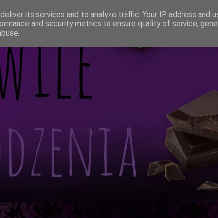
eliver its services and to analyze traffic. Your IP address and 
ormance and security metrics to ensure quality of service, gen
abuse.