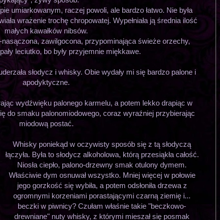
ie umiarkowanym, raczej powoli, ale bardzo łatwo. Nie była
wiała wrażenie trochę chropowatej. Wypełniała ją średnia ilość
małych kawałków nibsów.
e-nasączona, zawilgocona, przypominająca świeże orzechy,
upały leciutko, bo były przyjemnie miękkawe.
rzała słodycz i whisky. Obie wydały mi się bardzo palone i
apodyktyczne.
ając wydźwięku palonego karmelu, a potem lekko drapiąc w
 się do smaku palonomiodowego, coraz wyraźniej przybierając
miodową postać.
Whisky poniekąd w oczywisty sposób się z tą słodyczą
łączyła. Była to słodycz alkoholowa, którą przesiąkła całość.
Niosła ciepło, palono-drzewny smak otulony dymem.
Właściwie dym osnuwał wszystko. Mniej więcej w połowie
jego gorzkość się wybiła, a potem odsłoniła drzewa z
ogromnymi korzeniami porastającymi czarną ziemię i...
beczki w piwnicy? Czułam właśnie takie "beczkowo-
drewniane" nuty whisky, z którymi mieszał się posmak