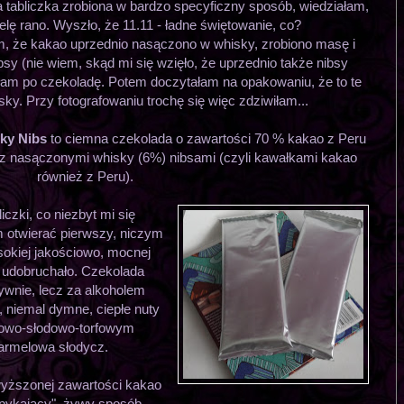
a tabliczka zrobiona w bardzo specyficzny sposób, wiedziałam,
elę rano. Wyszło, że 11.11 - ładne świętowanie, co?
ym, że kakao uprzednio nasączono w whisky, zrobiono masę i
y (nie wiem, skąd mi się wzięło, że uprzednio także nibsy
ęłam po czekoladę. Potem doczytałam na opakowaniu, że to te
ky. Przy fotografowaniu trochę się więc zdziwiłam...
sky Nibs
to ciemna czekolada o zawartości 70 % kakao z Peru
z nasączonymi whisky (6%) nibsami (czyli kawałkami kakao
również z Peru).
iczki, co niezbyt mi się
m otwierać pierwszy, niczym
sokiej jakościowo, mocnej
 udobruchało. Czekolada
sywnie, lecz za alkoholem
, niemal dymne, ciepłe nuty
owo-słodowo-torfowym
armelowa słodycz.
wyższonej zawartości kakao
 "pykający", żywy sposób.