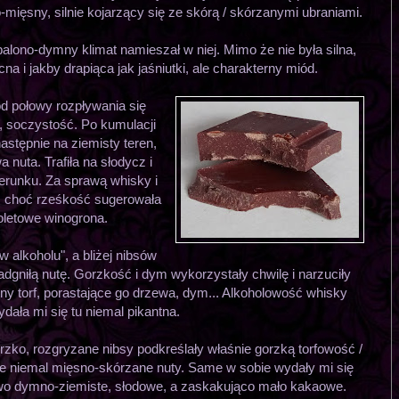
mięsny, silnie kojarzący się ze skórą / skórzanymi ubraniami.
palono-dymny klimat namieszał w niej. Mimo że nie była silna,
 i jakby drapiąca jak jaśniutki, ale charakterny miód.
od połowy rozpływania się
, soczystość. Po kumulacji
stępnie na ziemisty teren,
nuta. Trafiła na słodycz i
erunku. Za sprawą whisky i
 choć rześkość sugerowała
ioletowe winogrona.
 alkoholu", a bliżej nibsów
dgniłą nutę. Gorzkość i dym wykorzystały chwilę i narzuciły
ny torf, porastające go drzewa, dym... Alkoholowość whisky
dała mi się tu niemal pikantna.
orzko, rozgryzane nibsy podkreślały właśnie gorzką torfowość /
 te niemal mięsno-skórzane nuty. Same w sobie wydały mi się
o dymno-ziemiste, słodowe, a zaskakująco mało kakaowe.