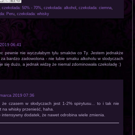
,
czekolada: 50% - 70%
,
czekolada: alkohol
,
czekolada: ciemna
,
da: Peru
,
czekolada: whisky
2019 06:41
ięc pewnie nie wyczułabym tylu smaków co Ty. Jestem jednakże
 za bardzo zadowolona - nie lubie smaku alkoholu w slodyczach
je się dużo, a jednak widzę że niemal zdominowała czekoladę :)
marca 2019 07:36
że czasem w słodyczach jest 1-2% spirytusu... to i tak nie
t na whisky przenieść, haha.
e intensywny dodatek, że nawet odrobina wiele zmienia.