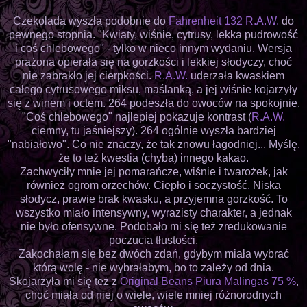
Czekolada wyszła podobnie do
Fahrenheit 132 R.A.W.
do
pewnego stopnia. "Kwiaty, wiśnie, cytrusy, lekka pudrowość
i coś chlebowego" - tylko w nieco innym wydaniu. Wersja
prażona opierała się na gorzkości i lekkiej słodyczy, choć
nie zabrakło jej cierpkości.
R.A.W.
uderzała kwaskiem
całego cytrusowego miksu, maślanką, a jej wiśnie kojarzyły
się z winem i octem. 264 podeszła do owoców na spokojnie.
"Coś chlebowego" najlepiej pokazuje kontrast (
R.A.W.
ciemny, tu jaśniejszy). 264 ogólnie wyszła bardziej
"nabiałowo". Co nie znaczy, że tak znowu łagodniej... Myślę,
że to też kwestia (chyba) innego kakao.
Zachwyciły mnie jej pomarańcze, wiśnie i twarożek, jak
również ogrom orzechów. Ciepło i soczystość. Niska
słodycz, prawie brak kwasku, a przyjemna gorzkość. To
wszystko miało intensywny, wyrazisty charakter, a jednak
nie było ofensywne. Podobało mi się też zredukowanie
poczucia tłustości.
Zakochałam się bez dwóch zdań, gdybym miała wybrać
którą wolę - nie wybrałabym, bo to zależy od dnia.
Skojarzyła mi się też z
Original Beans Piura Malingas 75 %
,
choć miała od niej o wiele, wiele mniej różnorodnych