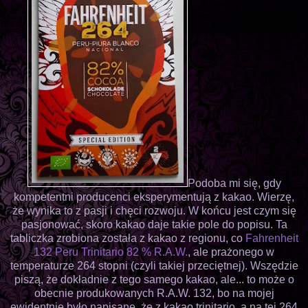
Podoba mi się, gdy
kompetentni producenci eksperymentują z kakao. Wierzę,
że wynika to z pasji i chęci rozwoju. W końcu jest czym się
pasjonować, skoro kakao daje takie pole do popisu. Ta
tabliczka zrobiona została z kakao z regionu, co
Fahrenheit
132 Peru Trinitario 82 % R.A.W.
, ale prażonego w
temperaturze 264 stopni (czyli takiej przeciętnej). Wszędzie
piszą, że dokładnie z tego samego kakao, ale... to może o
obecnie produkowanych R.A.W. 132, bo na mojej
ewidentnie było napisane, że z kakao trinitario, a na tej 264