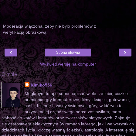
Moderacja włączona, żeby nie było problemów z
weryfikacją obrazkową.
‹
›
Strona główna
Wyświetl wersję na komputer
O mnie
Kimiko556
Mogłabym tutaj o sobie napisać wiele: że lubię ciężkie
brzmienia, gry komputerowe, filmy i książki, gotowanie,
sushi, historię II wojny światowej; góry, w których to
przynajmniej część swego serca zostawiłam; mam
słabość do kotów i lemurów oraz zwierzaków nietypowych. Zajmuję
się czarostwem eklektycznym (w ramach którego, jak i we wszystkich
dziedzinach życia, kroczę własną ścieżką), astrologią. A interesuję się
także astrofizyką i fizyką teoretyczną (i nie wydaje się, bym miała