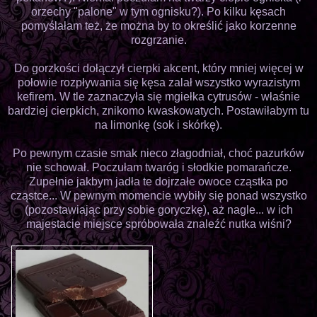
orzechy "palone" w tym ognisku?). Po kilku kęsach
pomyślałam też, że można by to określić jako korzenne
rozgrzanie.
Do gorzkości dołączył cierpki akcent, który mniej więcej w
połowie rozpływania się kęsa zalał wszystko wyrazistym
kefirem. W tle zaznaczyła się mgiełka cytrusów - właśnie
bardziej cierpkich, znikomo kwaskowatych. Postawiłabym tu
na limonkę (sok i skórkę).
Po pewnym czasie smak nieco złagodniał, choć pazurków
nie schował. Poczułam twaróg i słodkie pomarańcze.
Zupełnie jakbym jadła te dojrzałe owoce cząstka po
cząstce... W pewnym momencie wybiły się ponad wszystko
(pozostawiając przy sobie goryczkę), aż nagle... w ich
majestacie miejsce spróbowała znaleźć nutka wiśni?