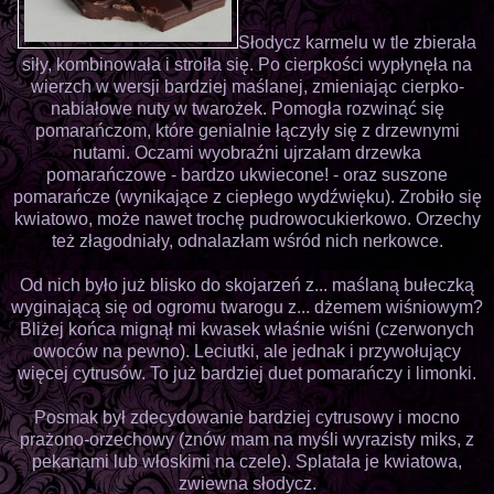
Słodycz karmelu w tle zbierała
siły, kombinowała i stroiła się. Po cierpkości wypłynęła na
wierzch w wersji bardziej maślanej, zmieniając cierpko-
nabiałowe nuty w twarożek. Pomogła rozwinąć się
pomarańczom, które genialnie łączyły się z drzewnymi
nutami. Oczami wyobraźni ujrzałam drzewka
pomarańczowe - bardzo ukwiecone! - oraz suszone
pomarańcze (wynikające z ciepłego wydźwięku). Zrobiło się
kwiatowo, może nawet trochę pudrowocukierkowo. Orzechy
też złagodniały, odnalazłam wśród nich nerkowce.
Od nich było już blisko do skojarzeń z... maślaną bułeczką
wyginającą się od ogromu twarogu z... dżemem wiśniowym?
Bliżej końca mignął mi kwasek właśnie wiśni (czerwonych
owoców na pewno). Leciutki, ale jednak i przywołujący
więcej cytrusów. To już bardziej duet pomarańczy i limonki.
Posmak był zdecydowanie bardziej cytrusowy i mocno
prażono-orzechowy (znów mam na myśli wyrazisty miks, z
pekanami lub włoskimi na czele). Splatała je kwiatowa,
zwiewna słodycz.