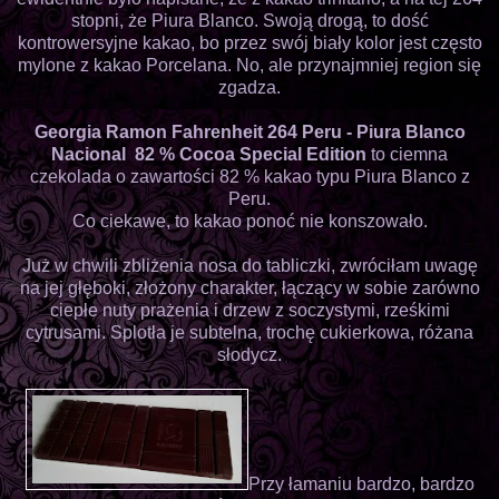
stopni, że Piura Blanco. Swoją drogą, to dość
kontrowersyjne kakao, bo przez swój biały kolor jest często
mylone z kakao Porcelana. No, ale przynajmniej region się
zgadza.
Georgia Ramon Fahrenheit 264 Peru - Piura Blanco
Nacional 82 % Cocoa Special Edition
to ciemna
czekolada o zawartości 82 % kakao typu Piura Blanco z
Peru.
Co ciekawe, to kakao ponoć nie konszowało.
Już w chwili zbliżenia nosa do tabliczki, zwróciłam uwagę
na jej głęboki, złożony charakter, łączący w sobie zarówno
ciepłe nuty prażenia i drzew z soczystymi, rześkimi
cytrusami. Splotła je subtelna, trochę cukierkowa, różana
słodycz.
Przy łamaniu bardzo, bardzo