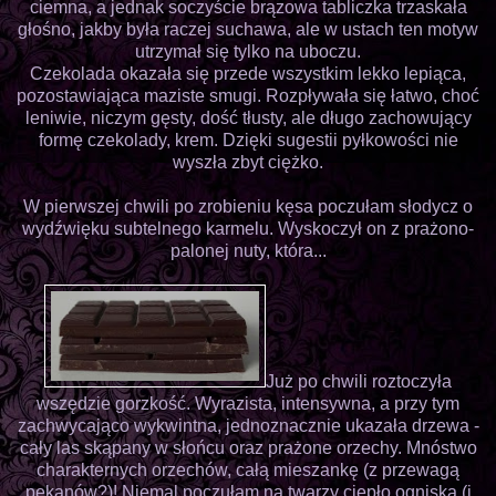
ciemna, a jednak soczyście brązowa tabliczka trzaskała
głośno, jakby była raczej suchawa, ale w ustach ten motyw
utrzymał się tylko na uboczu.
Czekolada okazała się przede wszystkim lekko lepiąca,
pozostawiająca maziste smugi. Rozpływała się łatwo, choć
leniwie, niczym gęsty, dość tłusty, ale długo zachowujący
formę czekolady, krem. Dzięki sugestii pyłkowości nie
wyszła zbyt ciężko.
W pierwszej chwili po zrobieniu kęsa poczułam słodycz o
wydźwięku subtelnego karmelu. Wyskoczył on z prażono-
palonej nuty, która...
Już po chwili roztoczyła
wszędzie gorzkość. Wyrazista, intensywna, a przy tym
zachwycająco wykwintna, jednoznacznie ukazała drzewa -
cały las skąpany w słońcu oraz prażone orzechy. Mnóstwo
charakternych orzechów, całą mieszankę (z przewagą
pekanów?)! Niemal poczułam na twarzy ciepło ogniska (i