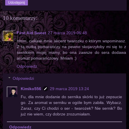
Udostępnij
10 komentarzy:
First Aid Sweet
27 marca 2019 06:48
Hmm, ciekawi mnie akcent twarozku o którym wspominasz.
Z tą nutką pomarańczy na pewno skojarzyłoby mi się to z
sernikiem mojej mamy, bo ona zawsze do sera dodawa
aromat pomarańczowy. Mniam :)
Odpowiedz
Odpowiedzi
Kimiko556
29 marca 2019 13:24
Fu, dla mnie dodanie do sernika skórki to już zepsucie
go. Za aromat w serniku w ogóle bym zabiła. Wybacz.
Zaraz, czy Ci chodzi o ser - twarożek? Nie sernik? Bo
już nie wiem, czy dobrze zrozumiałam.
Odpowiedz