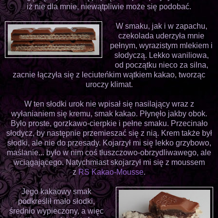
iż nie dla mnie, niewątpliwie może się podobać.
W smaku, jak i w zapachu,
czekolada uderzyła mnie
pełnym, wyrazistym mlekiem i
słodyczą. Lekko waniliowa,
od początku nieco za silna,
zacnie łączyła się z leciuteńkim wątkiem kakao, tworząc
uroczy klimat.
W ten słodki urok nie wpisał się nasilający wraz z
wyłanianiem się kremu, smak kakao. Płynęło jakby obok.
Było proste, gorzkawo-cierpkie i pełne smaku. Przecinało
słodycz, by następnie przemieszać się z nią. Krem także był
słodki, ale nie do przesady. Kojarzył mi się lekko grzybowo,
maślanie... było w nim coś tłuszczowo-obrzydliwawego, ale
wciągającego. Natychmiast skojarzył mi się z moussem
z
RS Kakao-Mousse
.
Jego kakaowy smak
podkreślił mało słodki,
średnio wypieczony, a więc