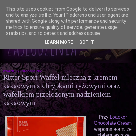
This site uses cookies from Google to deliver its services
and to analyze traffic. Your IP address and user-agent are
shared with Google along with performance and security
metrics to ensure quality of service, generate usage
statistics, and to detect and address abuse.
LEARN MORE
GOT IT
wtorek, 17 listopada 2020
Ritter Sport Waffel mleczna z kremem
kakaowym z chrypkami ryżowymi oraz
wafelkiem przełożonym nadzieniem
kakaowym
Przy
Loacker
Chocolate Cream
wspomniałam, że
miałam jeszcze