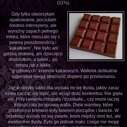
(11%).
Gdy tylko otworzyłam
opakowanie, poczułam
średnio intensywny, ale
wyraźny zapach pełnego
mleka, które mieszało się z
pewną proszkowością i
"kakałkiem". Nie było ani
gorzką siekierą, ani dziecięco
słodziutkim, a takim... po
prostu jak z lekko
"grzybowych" kremów kakaowych. Wafelek delikatnie
sugerował swoją obecność dopiero po przełamaniu.
Już w dotyku tabliczka wydała mi się tłusta, jakby zaraz
miała zacząć się lepić, ale wciąż dość konkretna. Nie gięła
się. Przy łamaniu chrupała / trzaskała... czy może raczej
trzeszczała za sprawą wafla. Dwie warstwy, które
przełożono kremem były bowiem porządne i świeże. W
przekroju wydały mi się zwarte, krem między nimi też, ale
ewidentnie tłusty. Było go jednak mało, czego nie mogę