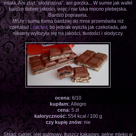
miała. Ani zbyt "słodziaśna", ani gorzka... W sumie jak wafel
bardzo dobrej jakości, więc i nie taka mocno plebejska.
Bardzo poprawna.
Może i sama forma bardziej do mnie przemówiła niż
czekolad
Loacker
, bo jednak wyszła jak czekolada, ale
niestety wyłożyła się na jakości, tłustości i słodyczy.
ocena:
6/10
kupiłam:
Allegro
cena:
5 zł
kaloryczność:
554 kcal / 100 g
czy kupię znów:
nie
Skład: cukier, olej palmowy, tłuszcz kakaowy, pełne mleko w