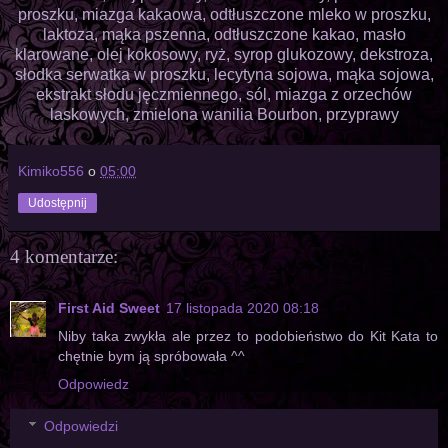
proszku, miazga kakaowa, odtłuszczone mleko w proszku,
laktoza, mąka pszenna, odtłuszczone kakao, masło
klarowane, olej kokosowy, ryż, syrop glukozowy, dekstroza,
słodka serwatka w proszku, lecytyna sojowa, mąka sojowa,
ekstrakt słodu jęczmiennego, sól, miazga z orzechów
laskowych, zmielona wanilia Bourbon, przyprawy
Kimiko556
o
05:00
Udostępnij
4 komentarze:
First Aid Sweet
17 listopada 2020 08:18
Niby taka zwykła ale przez to podobieństwo do Kit Kata to
chętnie bym ją spróbowała ^^
Odpowiedz
Odpowiedzi