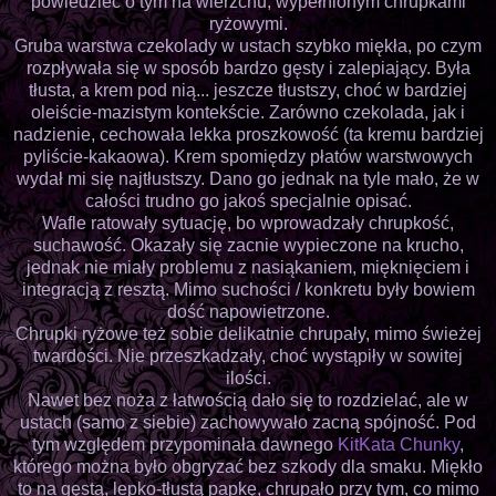
powiedzieć o tym na wierzchu, wypełnionym chrupkami
ryżowymi.
Gruba warstwa czekolady w ustach szybko miękła, po czym
rozpływała się w sposób bardzo gęsty i zalepiający. Była
tłusta, a krem pod nią... jeszcze tłustszy, choć w bardziej
oleiście-mazistym kontekście. Zarówno czekolada, jak i
nadzienie, cechowała lekka proszkowość (ta kremu bardziej
pyliście-kakaowa). Krem spomiędzy płatów warstwowych
wydał mi się najtłustszy. Dano go jednak na tyle mało, że w
całości trudno go jakoś specjalnie opisać.
Wafle ratowały sytuację, bo wprowadzały chrupkość,
suchawość. Okazały się zacnie wypieczone na krucho,
jednak nie miały problemu z nasiąkaniem, mięknięciem i
integracją z resztą. Mimo suchości / konkretu były bowiem
dość napowietrzone.
Chrupki ryżowe też sobie delikatnie chrupały, mimo świeżej
twardości. Nie przeszkadzały, choć wystąpiły w sowitej
ilości.
Nawet bez noża z łatwością dało się to rozdzielać, ale w
ustach (samo z siebie) zachowywało zacną spójność. Pod
tym względem przypominała dawnego
KitKata Chunky
,
którego można było obgryzać bez szkody dla smaku. Miękło
to na gęstą, lepko-tłustą papkę, chrupało przy tym, co mimo