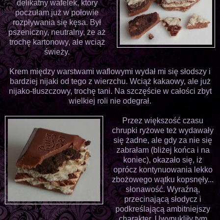
delikatny wafelek, który
poczułam już w połowie
rozpływania się kęsa. Był
pszeniczny, neutralny, że aż
trochę kartonowy, ale wciąż
świeży.
Krem między warstwami waflowymi wydał mi się słodszy i
bardziej nijaki od tego z wierzchu. Wciąż kakaowy, ale już
nijako-tłuszczowy, trochę tani. Na szczęście w całości zbyt
wielkiej roli nie odegrał.
Przez większość czasu
chrupki ryżowe też wydawały
się żadne, ale gdy za nie się
zabrałam (bliżej końca i na
koniec), okazało się, iż
oprócz kontynuowania lekko
zbożowego wątku kopsnęły...
słonawość. Wyraźną,
przecinającą słodycz i
podkreślającą ambitniejszy
charakter. Uwypukliły tym