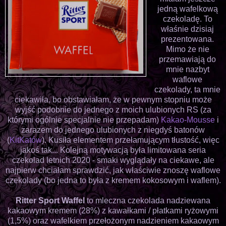
jedną wafelkową
czekoladę. To
właśnie dzisiaj
prezentowana.
Mimo że nie
przemawiają do
mnie nazbyt
waflowe
czekolady, ta mnie
ciekawiła, bo obstawiałam, że w pewnym stopniu może
wyjść podobnie do jednego z moich ulubionych RS (za
którymi ogólnie specjalnie nie przepadam)
Kakao-Mousse
i
zarazem do jednego ulubionych z niegdyś batonów
(
KitKatów
). Kusiła elementem przełamującym tłustość, więc
jakoś tak... Kolejną motywacją była limitowana seria
czekolad letnich 2020 - smaki wyglądały na ciekawe, ale
najpierw chciałam sprawdzić, jak właściwie znoszę waflowe
czekolady (bo jedna to była z kremem kokosowym i waflem).
Ritter Sport Waffel
to mleczna czekolada nadziewana
kakaowym kremem (28%) z kawałkami / płatkami ryżowymi
(1,5%) oraz wafelkiem przełożonym nadzieniem kakaowym