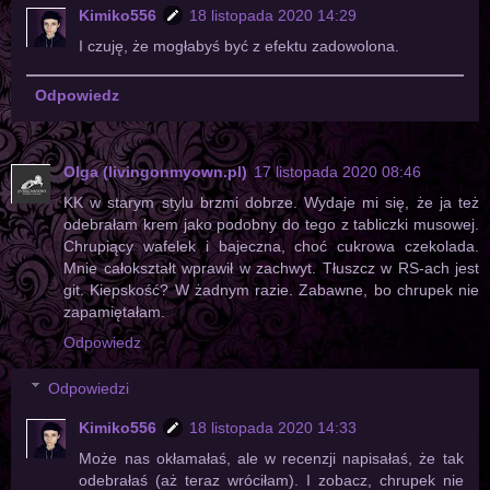
Kimiko556
18 listopada 2020 14:29
I czuję, że mogłabyś być z efektu zadowolona.
Odpowiedz
Olga (livingonmyown.pl)
17 listopada 2020 08:46
KK w starym stylu brzmi dobrze. Wydaje mi się, że ja też
odebrałam krem jako podobny do tego z tabliczki musowej.
Chrupiący wafelek i bajeczna, choć cukrowa czekolada.
Mnie całokształt wprawił w zachwyt. Tłuszcz w RS-ach jest
git. Kiepskość? W żadnym razie. Zabawne, bo chrupek nie
zapamiętałam.
Odpowiedz
Odpowiedzi
Kimiko556
18 listopada 2020 14:33
Może nas okłamałaś, ale w recenzji napisałaś, że tak
odebrałaś (aż teraz wróciłam). I zobacz, chrupek nie