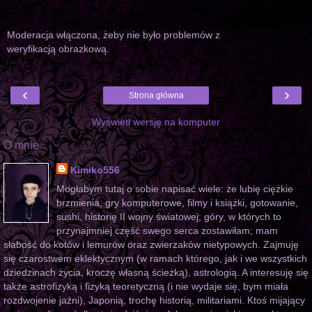
Moderacja włączona, żeby nie było problemów z
weryfikacją obrazkową.
‹
›
Strona główna
Wyświetl wersję na komputer
O mnie
Kimiko556
Mogłabym tutaj o sobie napisać wiele: że lubię ciężkie
brzmienia, gry komputerowe, filmy i książki, gotowanie,
sushi, historię II wojny światowej; góry, w których to
przynajmniej część swego serca zostawiłam; mam
słabość do kotów i lemurów oraz zwierzaków nietypowych. Zajmuję
się czarostwem eklektycznym (w ramach którego, jak i we wszystkich
dziedzinach życia, kroczę własną ścieżką), astrologią. A interesuję się
także astrofizyką i fizyką teoretyczną (i nie wydaje się, bym miała
rozdwojenie jaźni), Japonią, trochę historią, militariami. Ktoś mijający