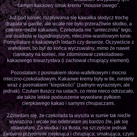
samym kakaowy smak kremu "mousse'owego".
Już pod koniec rozpływania się kawałka słodycz trochę
drapała w gardle, ale wcale nie było przeraźliwie słodko, a
całkiem nieźle kakaowo. Czekolada nie "umleczniła" tego,
ale osadziła w łagodniejszym, mlecznie-waniliowym tonie.
Pomyślałam o kakaowych lodach czy deserze. Oczywiście z
wafelkiem, bo był do końca wyczuwalny, mimo że nawet
ciamkany na koniec, nie zdominował czekoladowo-
kakaowego towarzystwa (i zachował chrupiący element).
Pozostałam z posmakiem słono-wafelkowym i mocno
mleczno-czekoladowym. Kakaowe kremy były w tle, niestety
wraz z posmakiem "kiepskości" (żadnym wyrazistym, ale
jednak). Czułam tłuszcz na ustach, co mnie nieco odrzucało,
ale także lekkie podsuszenie wywołane pyłkiem
cierpkawego kakao i samymi chrupaczami.
Zdziwiłam się, że czekolada ta wyszła w sumie tak nieźle
wyważona i wcale nie odebrałam jej bardzo źle, jak się
obawiałam. Za słodka i za tłusta, na szczęście jednak
zarówno przyjemnie mięknąca i chrupiąca; smakująca, czym