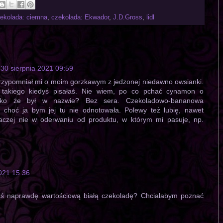
ekolada: ciemna
,
czekolada: Ekwador
,
J.D.Gross
,
lidl
30 sierpnia 2021 09:59
rzypomniał mi o moim gorzkawym z jedzonej niedawno owsianki.
 takiego kiedyś pisałaś. Nie wiem, po co pchać cynamon o
lko że był w nazwie? Bez sera. Czekoladowo-bananowa
, choć ja bym jej tu nie odnotowała. Polewy też lubię, nawet
raczej nie w oderwaniu od produktu, w którym mi pasuje, np.
2021 15:36
ąś naprawdę wartościową białą czekoladę? Chciałabym poznać