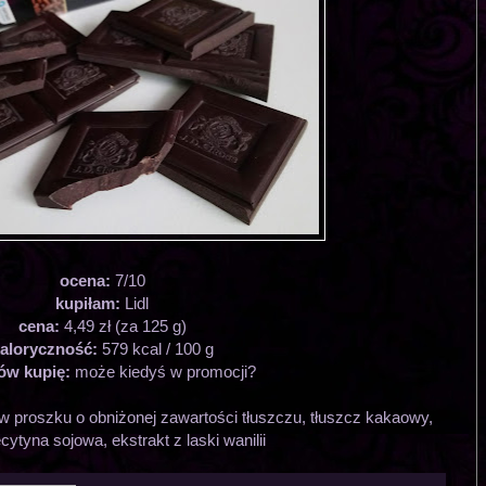
ocena:
7/10
kupiłam:
Lidl
cena:
4,49 zł (za 125 g)
aloryczność:
579 kcal / 100 g
ów kupię:
może kiedyś w promocji?
 proszku o obniżonej zawartości tłuszczu, tłuszcz kakaowy,
ecytyna sojowa, ekstrakt z laski wanilii