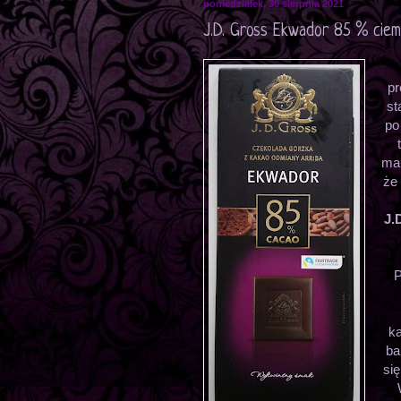
poniedziałek, 30 sierpnia 2021
J.D. Gross Ekwador 85 % cie
pr
st
po
mar
że
J.
P
k
ba
si