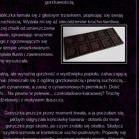
gorzkawością.
abliczka łamała się z głośnym trzaskiem, popisując się swoją
 kruchością. Wydała mi się aż niecodziennie krucho-łamliwa.
szej chwili od umieszczenia
eniwie, sprawiając wrażenie
ego z ogrzewającym się
 w tempie umiarkowanym.
piała tłusto i zawiesinowo.
chę wysuszała.
tną, ale wyraźną gorzkość o wydźwięku popiołu, zahaczającą
nak zmieszało się z ogólną gorzkawością i pewną suchością...
łym cynamonie, a zaraz o cynamonowych piernikach. Dość
h... Na pewno w polewie... czekoladowo-kakaowej? Trochę
dżetowej i z motywem tłuszczu.
Goryczka jeszcze przez moment trwała, a ja poczułam się,
jakbym odgryzała końcówkę banana - dotarła do mnie
goryczka jego skórki, po czym zrobiło się słodko. Słodycz
szybko wzrosła w kontekście sucho-pudrowym. Pojawiły się
suszone banany i wanilia, po czym nabrały impetu. Ożywiły