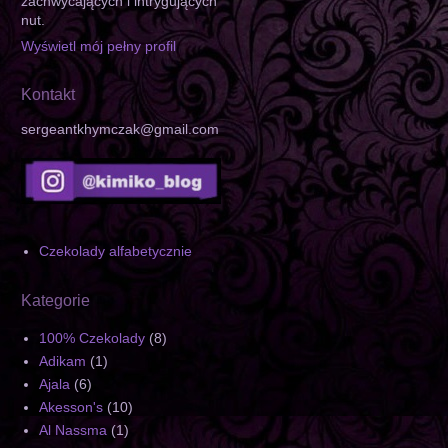
zachwycających i intrygujących
nut.
Wyświetl mój pełny profil
Kontakt
sergeantkhymczak@gmail.com
Czekolady alfabetycznie
Kategorie
100% Czekolady
(8)
Adikam
(1)
Ajala
(6)
Akesson's
(10)
Al Nassma
(1)