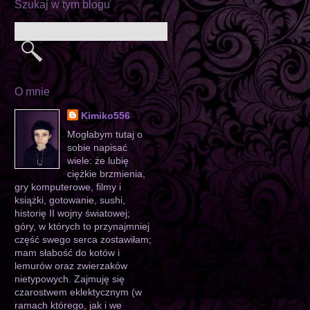
Szukaj w tym blogu
O mnie
Kimiko556
Mogłabym tutaj o
sobie napisać
wiele: że lubię
ciężkie brzmienia,
gry komputerowe, filmy i
książki, gotowanie, sushi,
historię II wojny światowej;
góry, w których to przynajmniej
część swego serca zostawiłam;
mam słabość do kotów i
lemurów oraz zwierzaków
nietypowych. Zajmuję się
czarostwem eklektycznym (w
ramach którego, jak i we