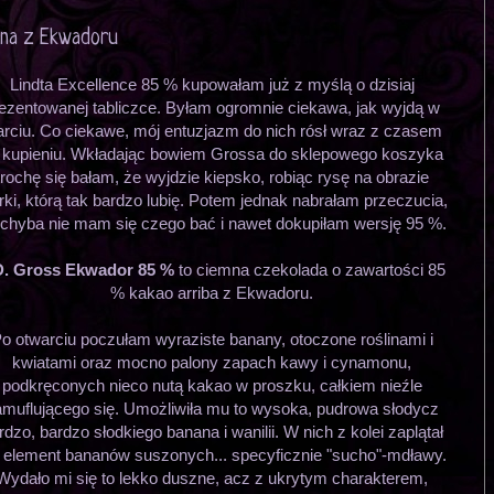
mna z Ekwadoru
Lindta Excellence 85 % kupowałam już z myślą o dzisiaj
ezentowanej tabliczce. Byłam ogromnie ciekawa, jak wyjdą w
arciu. Co ciekawe, mój entuzjazm do nich rósł wraz z czasem
 kupieniu. Wkładając bowiem Grossa do sklepowego koszyka
trochę się bałam, że wyjdzie kiepsko, robiąc rysę na obrazie
ki, którą tak bardzo lubię. Potem jednak nabrałam przeczucia,
 chyba nie mam się czego bać i nawet dokupiłam wersję 95 %.
D. Gross Ekwador 85 %
to ciemna czekolada o zawartości 85
% kakao arriba z Ekwadoru.
o otwarciu poczułam wyraziste banany, otoczone roślinami i
kwiatami oraz mocno palony zapach kawy i cynamonu,
podkręconych nieco nutą kakao w proszku, całkiem nieźle
amuflującego się. Umożliwiła mu to wysoka, pudrowa słodycz
rdzo, bardzo słodkiego banana i wanilii. W nich z kolei zaplątał
ę element bananów suszonych... specyficznie "sucho"-mdławy.
Wydało mi się to lekko duszne, acz z ukrytym charakterem,