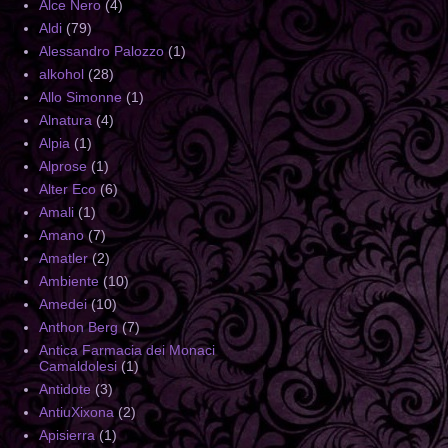
Alce Nero
(4)
Aldi
(79)
Alessandro Palozzo
(1)
alkohol
(28)
Allo Simonne
(1)
Alnatura
(4)
Alpia
(1)
Alprose
(1)
Alter Eco
(6)
Amali
(1)
Amano
(7)
Amatler
(2)
Ambiente
(10)
Amedei
(10)
Anthon Berg
(7)
Antica Farmacia dei Monaci
Camaldolesi
(1)
Antidote
(3)
AntiuXixona
(2)
Apisierra
(1)