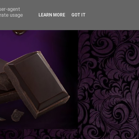
user-agent
erate usage
LEARN MORE
GOT IT