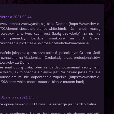
sierpnia 2021 09:44
wcy tematu zachwycają się białą Domori (https://www.chwile-
17/01/domori-cioccolato-bianco-white.html). Ja, choć muszę
rewelacyjna w tym, czym jest (białą czekoladą), za nic nie
ią pieniędzy. Bardziej smakował mi J.D. Gross:
zaslodzenia.pl/2021/04/jd-gross-czekolada-biaa-wanilia-
właśnie jakąś białą szczerze polecić, poleciłabym Grossa. Jeśli
 uznawane na Akademiach Czekolady, przez profesjonalistów,
towałoby za Domori.
ter miał dobrą białą, obecnie bardzo pozmieniał asortyment,
e wiem, jak to obecnie z białymi jest. Na pewno jakieś ma, ale
mousse'em mi nie odpowiadała zupełnie (https://www.chwile-
1/06/zotter-white-choco-mousse-biaa-z-musem.html).
31 sierpnia 2021 14:44
ę opinię Kimiko o J.D Gross. Jej recenzja jest bardzo trafna.
o jej spróbować. Nawet, jeśli preferuje się ciemne tabliczki.