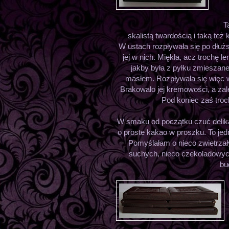
T
skalistą twardością i taką też
W ustach rozpływała się po dłuż
jej w nich. Miękła, acz trochę l
jakby była z pyłku zmieszan
masłem. Rozpływała się więc
Brakowało jej kremowości, a zale
Pod koniec zaś tro
W smaku od początku czuć delika
o proste kakao w proszku. To jed
Pomyślałam o nieco zwietrza
suchych, nieco czekoladowyc
bu