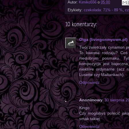
Autor:
Kimiko556
o
05:00
Etykiety:
czekolada: 71% - 89 %
,
cz
10 komentarzy:
Olga (livingonmyown.pl)
Twój zwietrzały cynamon p
To kwestia rodzaju? Coś
niedobrym posmaku. Ty
kompozycja jest bajeczna
niektóre ordynarne (acz 
Lusette czy Maltankach).
Odpowiedz
Anonimowy
30 sierpnia 
Kingo
Czy mogłabyś polecić jak
smak takiej.
Odpowiedz