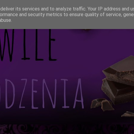
eliver its services and to analyze traffic. Your IP address and 
ormance and security metrics to ensure quality of service, gen
abuse.