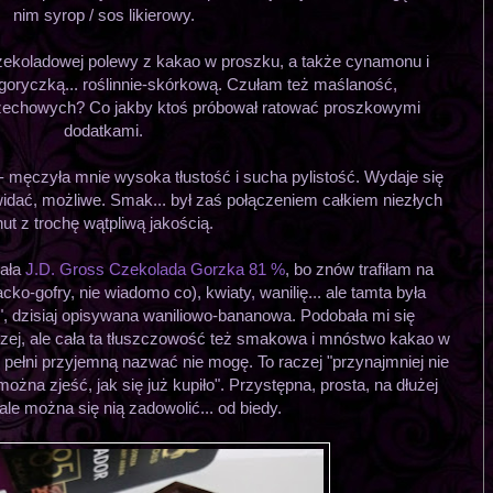
nim syrop / sos likierowy.
zekoladowej polewy z kakao w proszku, a także cynamonu i
goryczką... roślinnie-skórkową. Czułam też maślaność,
rzechowych? Co jakby ktoś próbował ratować proszkowymi
dodatkami.
- męczyła mnie wysoka tłustość i sucha pylistość. Wydaje się
 widać, możliwe. Smak... był zaś połączeniem całkiem niezłych
nut z trochę wątpliwą jakością.
nała
J.D. Gross Czekolada Gorzka 81 %
, bo znów trafiłam na
ko-gofry, nie wiadomo co), kwiaty, wanilię... ale tamta była
a", dzisiaj opisywana waniliowo-bananowa. Podobała mi się
ej, ale cała ta tłuszczowość też smakowa i mnóstwo kakao w
w pełni przyjemną nazwać nie mogę. To raczej "przynajmniej nie
żna zjeść, jak się już kupiło". Przystępna, prosta, na dłużej
le można się nią zadowolić... od biedy.