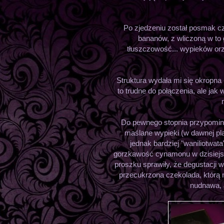
Po zjedzeniu został posmak c
bananów, z wliczoną w to 
tłuszczowość... wypieków o
Struktura wydała mi się okropna 
to trudne do połączenia, ale jak
Do pewnego stopnia przypomi
maślane wypieki (w dawnej plac
jednak bardziej "waniliotwat
gorzkawość cynamonu w dzisiejsz
proszku sprawiły, że degustacji 
przecukrzona czekolada, którą mo
nudnawa, a