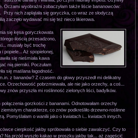
że. Oczami wyobraźni zobaczyłam także liście bananowców:
e. Przy nich zaplątała się goryczka, co wraz ze słodyczą
ą zaczęło wydawać mi się też nieco likierowa.
ania się kęsa goryczkowata
tórego ilością przesadzono,
iki... musiały być trochę
 popiele... Aż spopielonej,
jawiła się nieśmiała kawa
jać nią pierniki. Poczułam
wiła się maślana łagodność.
 m.in. z bananów? Z czasem do głowy przyszedł mi delikatny
ce. Orzechowość pobrzmiewała, ale nie jako orzechy, a coś...
wy znów przyszła mi roślinność zielonych liści, badylków.
m połączenia gorzkości z bananami. Odnotowałam orzechy
ziemistym charakterze, co znów podkreśliło drzewno-roślinne
ą. Pomyślałam o wanilii jako o kwiatach i... kwiatach innych.
ńcówce cierpkość jakby spróbowała o siebie zawalczyć. Czy to
awa? Na przód wyszło kakao w proszku jakby tak... aż zagęścić