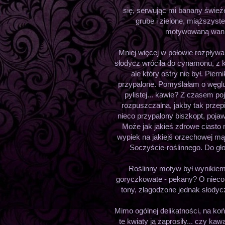
się, serwując mi banany świe
grube i zielone, miąższyst
motywowaną wanili
Mniej więcej w połowie rozpływ
słodycz wróciła do cynamonu, z k
ale który ostry nie był. Piern
przypalone. Pomyślałam o węglu i
pylistej... kawie? Z czasem po
rozpuszczalna, jakby tak przepi
nieco przypalony biszkopt, poja
Może jak jakieś zdrowe ciasto
wypiek na jakiejś orzechowej mą
Soczyście-roślinnego. Do gło
Roślinny motyw był wynikie
goryczkowate - pekany? O nieco 
tony, złagodzone jednak słodycz
Mimo ogólnej delikatności, na ko
te kwiaty ją zaprosiły... czy k