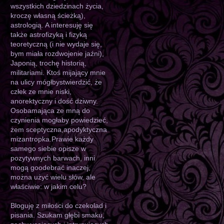
wszystkich dziedzinach życia,
kroczę własną ścieżką),
astrologią. A interesuję się
także astrofizyką i fizyką
teoretyczną (i nie wydaje się,
bym miała rozdwojenie jaźni),
Japonią, trochę historią,
militariami. Ktoś mijający mnie
na ulicy mógłbystwierdzić, że
człek ze mnie niski,
anorektyczny i dość dziwny.
Osobamająca ze mną do
czynienia mogłaby powiedzieć,
żem sceptyczna,apodyktyczna
mizantropka.Prawie każdy
samego siebie opisze w
pozytywnych barwach, inni
mogą goodebrać inaczej,
można użyć wielu słów, ale
właściwie: w jakim celu?
Bloguję z miłości do czekolad i
pisania. Szukam głębi smaku,