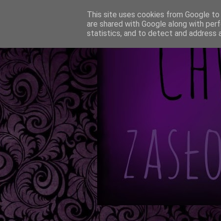
This site uses cookies from Google to d
are shared with Google along with perf
statistics, and to detect and address 