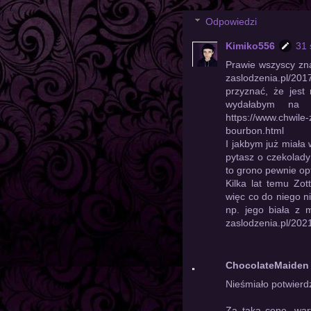
Odpowiedzi
Kimiko556
31 
Prawie wszyscy zna
zaslodzenia.pl/20
przyznać, że jest 
wydałabym na n
https://www.chwile-
bourbon.html
I jakbym już miała 
pytasz o czekolady
to grono pewnie op
Kilka lat temu Zot
więc co do niego ni
np. jego biała z 
zaslodzenia.pl/202
ChocolateMaiden
Nieśmiało potwierdz
Za taką cenę, wart