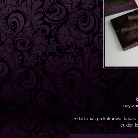
k
czy zn
Skład: miazga kakaowa, kakao w
cukier, l