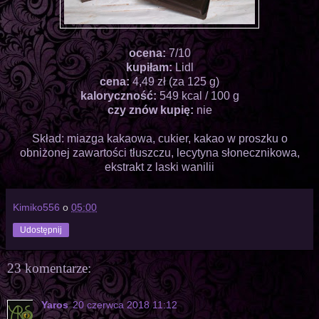
ocena:
7/10
kupiłam:
Lidl
cena:
4,49 zł (za 125 g)
kaloryczność:
549 kcal / 100 g
czy znów kupię:
nie
Skład: miazga kakaowa, cukier, kakao w proszku o
obniżonej zawartości tłuszczu, lecytyna słonecznikowa,
ekstrakt z laski wanilii
Kimiko556
o
05:00
Udostępnij
23 komentarze:
Yaros
20 czerwca 2018 11:12