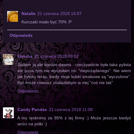
Natalie
21 czerwca 2018 14:07
Kurczaki miało być 70% :P
Odpowiedz
Ervisha
21 czerwca 2018 09:52
Jadłam ją ale bardzo dawno - rzeczywiście była taka pylista
ale poza tym nie wyczułam nic "niepożądanego". Nie wiem
jak byłoby teraz, kiedy moje kubki smakowe są "wyczulone".
Być może również znalazłabym w niej "coś nie tak"
Odpowiedz
Candy Pandas
21 czerwca 2018 11:08
A my tęsknimy za 95% z tej firmy :) Może jeszcze kiedyś
wróci na półki :)
Odpowiedz