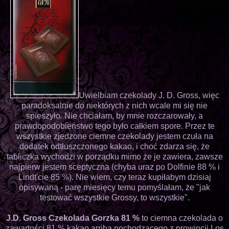
Uwielbiam czekolady J. D. Gross, więc
paradoksalnie do niektórych z nich wcale mi się nie
spieszyło. Nie chciałam, by mnie rozczarowały, a
prawdopodobieństwo tego było całkiem spore. Przez te
wszystkie zjedzone ciemne czekolady jestem czuła na
dodatek odtłuszczonego kakao, i choć zdarza się, że
tabliczka wychodzi w porządku mimo że je zawiera, zawsze
najpierw jestem sceptyczna (chyba uraz po Dolfinie 88 % i
Lindt'cie 85 %). Nie wiem, czy teraz kupiłabym dzisiaj
opisywaną - parę miesięcy temu pomyślałam, że "jak
testować wszystkie Grossy, to wszystkie".
J.D. Gross Czekolada Gorzka 81 %
to ciemna czekolada o
zawartości 81 % kakao arriba pochodzącego z prowincji Los