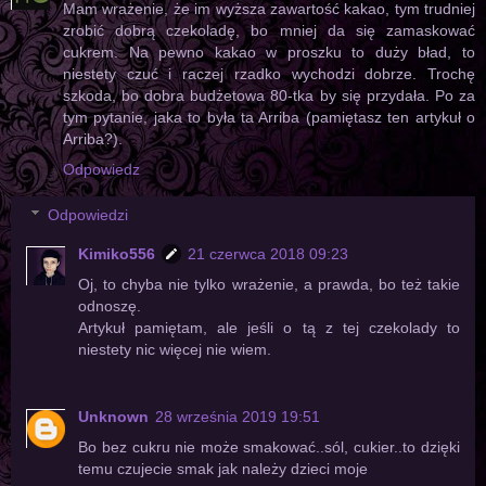
Mam wrażenie, że im wyższa zawartość kakao, tym trudniej
zrobić dobrą czekoladę, bo mniej da się zamaskować
cukrem. Na pewno kakao w proszku to duży bład, to
niestety czuć i raczej rzadko wychodzi dobrze. Trochę
szkoda, bo dobra budżetowa 80-tka by się przydała. Po za
tym pytanie, jaka to była ta Arriba (pamiętasz ten artykuł o
Arriba?).
Odpowiedz
Odpowiedzi
Kimiko556
21 czerwca 2018 09:23
Oj, to chyba nie tylko wrażenie, a prawda, bo też takie
odnoszę.
Artykuł pamiętam, ale jeśli o tą z tej czekolady to
niestety nic więcej nie wiem.
Unknown
28 września 2019 19:51
Bo bez cukru nie może smakować..sól, cukier..to dzięki
temu czujecie smak jak należy dzieci moje