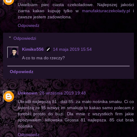
Uwielbiam piec ciasta czekoladowe. Najlepszej jakości
ziarna kakao kupuję tylko w
manufakturaczekolady.pl
i
zawsze jestem zadowolona.
Odpowiedz
Odpowiedzi
Kimiko556
14 maja 2019 15:54
A co to ma do rzeczy?
Odpowiedz
Unknown
28 września 2019 19:48
Ukradli najlepszą 81.. dali 85..za mało nośnika smaku. Ci co
twierdzą że 95 wzwyż im smakuje to kakao samo polecam z
torebki prosto do buzi. Dla mnie z wszystkich firm jakie
spozywalem, lidlowska Grossa 81 najlepsza. 85 ciut brak
nośnika
Odpowiedz