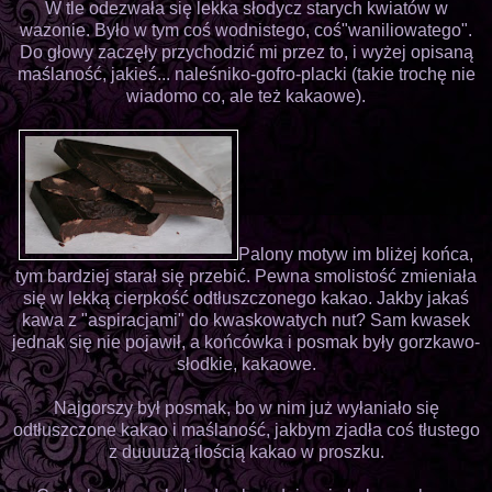
W tle odezwała się lekka słodycz starych kwiatów w
wazonie. Było w tym coś wodnistego, coś"waniliowatego".
Do głowy zaczęły przychodzić mi przez to, i wyżej opisaną
maślaność, jakieś... naleśniko-gofro-placki (takie trochę nie
wiadomo co, ale też kakaowe).
Palony motyw im bliżej końca,
tym bardziej starał się przebić. Pewna smolistość zmieniała
się w lekką cierpkość odtłuszczonego kakao. Jakby jakaś
kawa z "aspiracjami" do kwaskowatych nut? Sam kwasek
jednak się nie pojawił, a końcówka i posmak były gorzkawo-
słodkie, kakaowe.
Najgorszy był posmak, bo w nim już wyłaniało się
odtłuszczone kakao i maślaność, jakbym zjadła coś tłustego
z duuuużą ilością kakao w proszku.