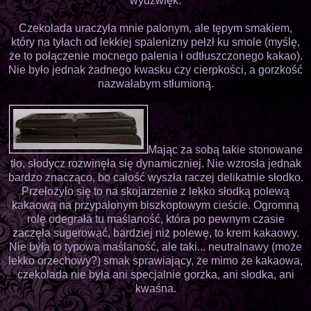
wydźwięk.
Czekolada uraczyła mnie palonym, ale tępym smakiem,
który na tyłach od lekkiej spalenizny pełzł ku smole (myślę,
że to połączenie mocnego palenia i odtłuszczonego kakao).
Nie było jednak żadnego kwasku czy cierpkości, a gorzkość
nazwałabym stłumioną.
Mając za sobą takie stonowane
tło, słodycz rozwinęła się dynamiczniej. Nie wzrosła jednak
bardzo znacząco, bo całość wyszła raczej delikatnie słodko.
Przełożyło się to na skojarzenie z lekko słodką polewą
kakaową na przypalonym biszkoptowym cieście. Ogromną
rolę odegrała tu maślaność, która po pewnym czasie
zaczęła sugerować, bardziej niż polewę, to krem kakaowy.
Nie była to typowa maślaność, ale taki... neutralnawy (może
lekko orzechowy?) smak sprawiający, że mimo że kakaowa,
czekolada nie była ani specjalnie gorzka, ani słodka, ani
kwaśna.