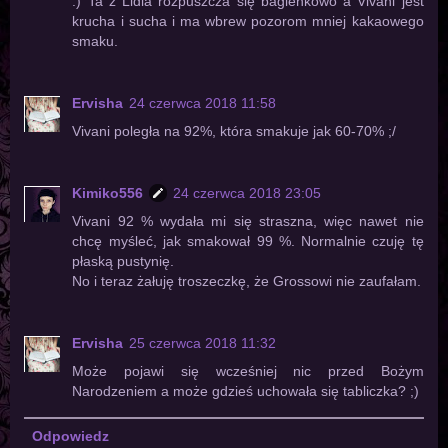
:) Ta z Lidla rozpuszcza się bagienkowo a Vivani jest
krucha i sucha i ma wbrew pozorom mniej kakaowego
smaku.
Ervisha
24 czerwca 2018 11:58
Vivani poległa na 92%, która smakuje jak 60-70% ;/
Kimiko556
24 czerwca 2018 23:05
Vivani 92 % wydała mi się straszna, więc nawet nie
chcę myśleć, jak smakował 99 %. Normalnie czuję tę
płaską pustynię.
No i teraz żałuję troszeczkę, że Grossowi nie zaufałam.
Ervisha
25 czerwca 2018 11:32
Może pojawi się wcześniej nic przed Bożym
Narodzeniem a może gdzieś uchowała się tabliczka? ;)
Odpowiedz