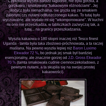
Czekolada wyszła bardzo łagodnie, nie była gorzka, a
gorzkawa i smakowała "kakaowymi różnościami". Jej
słodycz była nienachalna, nie gryzła się ze smakiem
palonym czy nutami odtłuszczonego kakao. To tutaj było
wyczuwalne, ale wydało mi się "wkomponowane". W kuchni
mi ono nie przeszkadza, w tabliczkach zazwyczaj tak, a
tutaj... na granicy przeszkadzania.
Wyszła kakaowa o 180 stopni inaczej niż Tesco finest
Uganda - tamta była taka zbożowo-próchnowata, a ta raczej
maślana. Na pewno wyszła lepiej niż
Baron Luximo
Ekwador 72 %
, bo jednak jej smak był bardziej
esencjonalny, ale znacznie gorzej od
J.D. Gross Ekwador
70 %
(tamta smakowała cudnie ciemnoczekoladowo, z
pewnymi nutami, a ta skupiła się na swojej prostej
kakaowości).