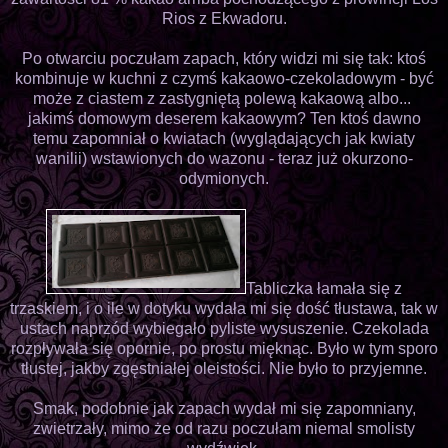
Rios z Ekwadoru.
Po otwarciu poczułam zapach, który widzi mi się tak: ktoś
kombinuje w kuchni z czymś kakaowo-czekoladowym - być
może z ciastem z zastygniętą polewą kakaową albo...
jakimś domowym deserem kakaowym? Ten ktoś dawno
temu zapomniał o kwiatach (wyglądających jak kwiaty
wanilii) wstawionych do wazonu - teraz już okurzono-
odymionych.
Tabliczka łamała się z
trzaskiem, i o ile w dotyku wydała mi się dość tłustawa, tak w
ustach naprzód wybiegało pyliste wysuszenie. Czekolada
rozpływała się opornie, po prostu mięknąc. Było w tym sporo
tłustej, jakby zgęstniałej oleistości. Nie było to przyjemne.
Smak, podobnie jak zapach wydał mi się zapomniany,
zwietrzały, mimo że od razu poczułam niemal smolisty