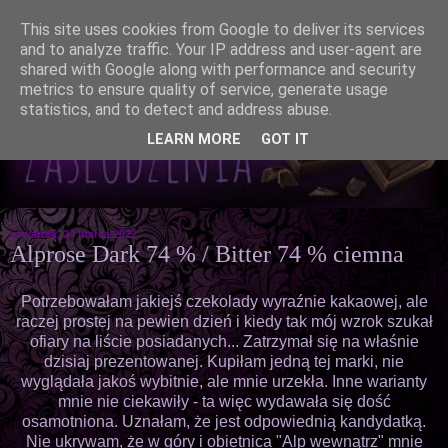
This site uses cookies from Google to deliver its services
and to analyze traffic. Your IP address and user-agent are
shared with Google along with performance and security
metrics to ensure quality of service, generate usage
statistics, and to detect and address abuse.
LEARN MORE
GOT IT
czwartek, 24 marca 2022
Alprose Dark 74 % / Bitter 74 % ciemna
Potrzebowałam jakiejś czekolady wyraźnie kakaowej, ale
raczej prostej na pewien dzień i kiedy tak mój wzrok szukał
ofiary na liście posiadanych... Zatrzymał się na właśnie
dzisiaj prezentowanej. Kupiłam jedną tej marki, nie
wyglądała jakoś wybitnie, ale mnie urzekła. Inne warianty
mnie nie ciekawiły - ta więc wydawała się dość
osamotniona. Uznałam, że jest odpowiednią kandydatką.
Nie ukrywam, że w góry i obietnica "Alp wewnątrz" mnie