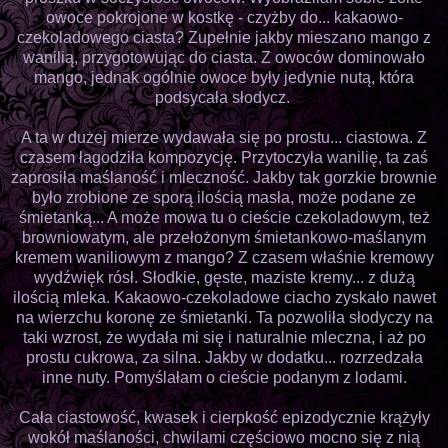
owoce pokrojone w kostkę - czyżby do... kakaowo-
czekoladowego ciasta? Zupełnie jakby mieszano mango z
wanilią, przygotowując do ciasta. Z owoców dominowało
mango, jednak ogólnie owoce były jedynie nutą, która
podsycała słodycz.
A ta w dużej mierze wydawała się po prostu... ciastowa. Z
czasem łagodziła kompozycję. Przytoczyła wanilię, ta zaś
zaprosiła maślaność i mleczność. Jakby tak gorzkie brownie
było zrobione ze sporą ilością masła, może podane ze
śmietanką... A może mowa tu o cieście czekoladowym, też
browniowatym, ale przełożonym śmietankowo-maślanym
kremem waniliowym z mango? Z czasem właśnie kremowy
wydźwięk rósł. Słodkie, gęste, maziste kremy... z dużą
ilością mleka. Kakaowo-czekoladowe ciacho zyskało nawet
na wierzchu koronę ze śmietanki. Ta pozwoliła słodyczy na
taki wzrost, że wydała mi się i naturalnie mleczna, i aż po
prostu cukrowa, za silna. Jakby w dodatku... rozrzedzała
inne nuty. Pomyślałam o cieście podanym z lodami.
Cała ciastowość, kwasek i cierpkość epizodycznie krążyły
wokół maślaności, chwilami częściowo mocno się z nią