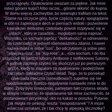
przyciągnęły. Opakowanie uważam za piękne. Jak mnie
łatwo górami kupić! Albo raczej... górami skłonić do kupna.
W domu więcej zachwytów, bo wewnątrz trafiłam na tekst:
"Stanie na szczycie góry, bycie częścią natury, spoglądanie
w dół na zapierające dech w piersiach widoki i pozwolenie
kawałkowi delikatnej czekolady powoli rozpływać się w
ustach", który w zasadzie... mogłabym sama napisać.
Wszystko, co kocham (oprócz "delikatności" w odniesieniu
do czekolady) w jednym równoważniku zdania. I nawet
nazwa miała w sobie "coś", bo odczytałam ją sobie jako
"alpejska róża", bo "Alp-rose", a... róże kocham. I do łba
przyszedł mi bardzo lubiany Ambrose z netfliksowej Sabriny.
A jednak zachwyt szybko się skończył już po pierwszym
gryzie, kiedy to złapałam za opakowanie i podejrzliwie
zaczęłam dokładnie czytać skład. Tego, że to poniekąd
czekolada mleczna (serwatkowa?) zupełnie się nie
spodziewałam. Bardzo negatywnie nastawiło mnie to do
marki. Żeby było śmieszniej, pamiętam fakt czytania składu
w sklepie i nawet to, że opakowanie tak mnie zachwyciło, że
postanowiłam przymknąć oko na kakao w proszku. Pytanie:
jak mogła mi umknąć reszta "niespodzianek"? A może
wówczas uznałam, że i tak chcę tę alpejską ślicznotkę?