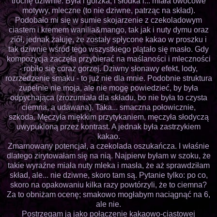
trochę dziwnie. Była i gorzka, i słodka i... miała owocowe
motywy, mleczne (to nie dziwne, patrząc na skład).
Podobało mi się w sumie skojarzenie z czekoladowym
ciastem i kremem wanilia&mango, tak jak i nuty dymu oraz
ziół, jednak żałuję, że zostały spłycone kakao w proszku i
tak dziwnie wśród tego wszystkiego plątało się masło. Gdy
kompozycja zaczęła przybierać na maślaności i mleczności
- robiło się coraz gorzej. Dziwny słonawy efekt, lody,
rozrzedzenie smaku - to już nie dla mnie. Podobnie struktura
zupełnie nie moja, ale nie mogę powiedzieć, by była
odpychająca (zrozumiała dla składu, bo nie była to czysta
ciemna, a udawana). Taka... smaczna połowicznie,
szkoda. Męczyła miękkim przytykaniem, męczyła słodyczą
uwypukloną przez kontrast. A jednak była zastrzykiem
kakao.
Zmarnowany potencjał, a czekolada oszukańcza. I właśnie
dlatego zirytowałam się na nią. Najpierw byłam w szoku, że
takie wyraźne miała nuty mleka i masła, że aż sprawdziłam
skład, ale... nie dziwne, skoro tam są. Pytanie tylko: po co,
skoro na opakowaniu kilka razy powtórzyli, że to ciemna?
Za to obniżam ocenę; smakowo mogłabym naciągnąć na 6,
ale nie.
Postrzegam ją jako połączenie kakaowo-ciastowej