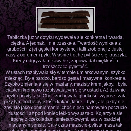
Tabliczka już w dotyku wydawała się konkretna i twarda,
ciężka. A jednak... nie trzaskała. Twardość wynikała z
grubości i z jej gęstej konsystencji tafli zrobionej z tłustej
masy z ogromem pyłu. Właśnie trochę pyliście się kruszyła.
Kiedy odgryzałam kawałek, zapowiadał miękkość i
trzeszczącą pylistość.
W ustach rozpływała się w tempie umiarkowanym, szybko
mięknąc. Była bardzo, bardzo gęsta i masywna, konkretna.
Szybko zmieniała się w maślany, mazisty krem jakby... była
ciastem kremowo rozpływającym się w ustach. Aż dziwnie
ciężko przytykała. Choć zachowała gładkość, wypuszczała
przy tym trochę pylistości kakao, które... było, ale jakby nie -
zawisło jako domniemanie, choć nieco hamowało poczucie
tłustości i aż pod koniec lekko wysuszało. Kojarzyła się
trochę z czekoladami śmietankowymi, acz w bardziej
maślanym sensie. Cały czas maziście-pylista masa tak
oblepiała podniebienie i zęby, iż miałam wrażenie, że