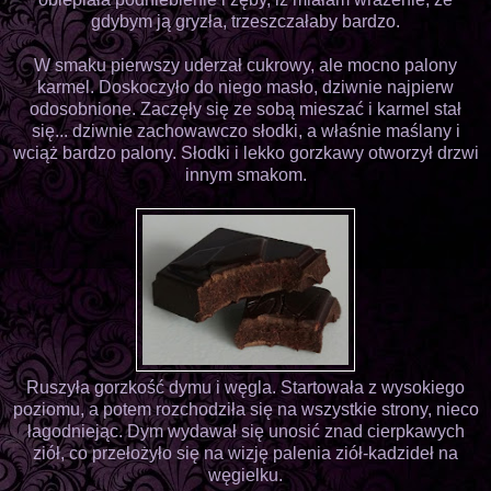
gdybym ją gryzła, trzeszczałaby bardzo.
W smaku pierwszy uderzał cukrowy, ale mocno palony
karmel. Doskoczyło do niego masło, dziwnie najpierw
odosobnione. Zaczęły się ze sobą mieszać i karmel stał
się... dziwnie zachowawczo słodki, a właśnie maślany i
wciąż bardzo palony. Słodki i lekko gorzkawy otworzył drzwi
innym smakom.
Ruszyła gorzkość dymu i węgla. Startowała z wysokiego
poziomu, a potem rozchodziła się na wszystkie strony, nieco
łagodniejąc. Dym wydawał się unosić znad cierpkawych
ziół, co przełożyło się na wizję palenia ziół-kadzideł na
węgielku.