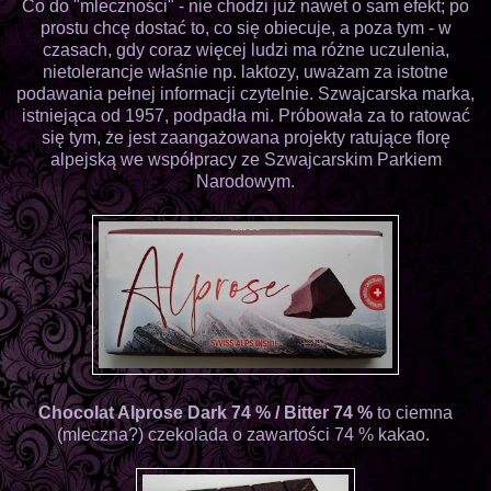
Co do "mleczności" - nie chodzi już nawet o sam efekt; po
prostu chcę dostać to, co się obiecuje, a poza tym - w
czasach, gdy coraz więcej ludzi ma różne uczulenia,
nietolerancje właśnie np. laktozy, uważam za istotne
podawania pełnej informacji czytelnie. Szwajcarska marka,
istniejąca od 1957, podpadła mi. Próbowała za to ratować
się tym, że jest zaangażowana projekty ratujące florę
alpejską we współpracy ze Szwajcarskim Parkiem
Narodowym.
Chocolat Alprose Dark 74 % / Bitter 74 %
to ciemna
(mleczna?) czekolada o zawartości 74 % kakao.