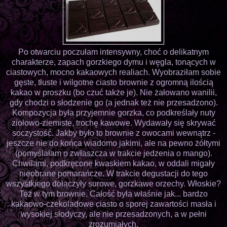
Po otwarciu poczułam intensywny, choć o delikatnym
charakterze, zapach gorzkiego dymu i węgla, tonących w
ciastowych, mocno kakaowych realiach. Wyobraziłam sobie
gęste, tłuste i wilgotne ciasto brownie z ogromną ilością
kakao w proszku (bo czuć także je). Nie żałowano wanilii,
gdy chodzi o słodzenie go (a jednak też nie przesadzono).
Kompozycja była przyjemnie gorzka, co podkreślały nuty
ziołowo-ziemiste, trochę kawowe. Wydawały się skrywać
soczystość. Jakby było to brownie z owocami wewnątrz -
jeszcze nie do końca wiadomo jakimi, ale na pewno żółtymi
(pomyślałam o zwłaszcza w trakcie jedzenia o mango).
Chwilami, podkręcone kwaskiem kakao, w oddali migały
nieobrane pomarańcze. W trakcie degustacji do tego
wszystkiego dołączyły surowe, gorzkawe orzechy. Włoskie?
Też w tym brownie. Całość była właśnie jak... bardzo
kakaowo-czekoladowe ciasto o sporej zawartości masła i
wysokiej słodyczy, ale nie przesadzonych, a w pełni
zrozumiałych.