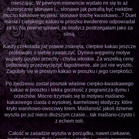
mieszając. W pewnym momencie wydało mi się to aż
iluzorycznie słonawe i... słonawe jak potrafią być niektóre
mocno kakaowe wypieki; słonawe trochę kwaskawo...? Duet
masła i cierpkiego kakao w proszku ewidentnie odpowiadał
za to. Na pewno sprawił, że słodycz postrzegałam jako za
silną.
Kiedy czekolada już prawie zniknęła, cierpkie kakao jeszcze
próbowało o siebie zawalczyć. Dymno-węgielny motyw
wsparły gorzkie orzechy - chyba włoskie. Za wszelką cenę
próbowały przezwyciężyć łagodnienie, ale już nie wyszło.
Zagubiły się w prostym kakao w proszku i jego cierpkości.
Po zjedzeniu został posmak właśnie cierpko-kwaskawego
kakao w proszku i lekka gorzkość z pogranicza dymu i
orzechów. Mocno trzymało się to motywu maślano-
kakaowego ciasta o wysokiej, karmelowej słodyczy, które
kryło waniliowo-owocowy krem. Maślaność jakoś dziwnie
wyszła po już nieco dłuższym czasie... tak maślano-czysto i
z echem soli.
Całość w zasadzie wyszła w porządku, nawet ciekawie,