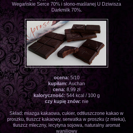
Wegańskie Serce 70% i słono-maślanej U Dziwisza
Darkmilk 70%.
ocena:
5/10
kupiłam:
Auchan
cena:
8,99 zł
kaloryczność:
544 kcal / 100 g
czy kupię znów:
nie
Skład: miazga kakaowa, cukier, odtłuszczone kakao w
proszku, tłuszcz kakaowy, serwatka w proszku (z mleka),
tłuszcz mleczny, lecytyna sojowa, naturalny aromat
waniliowy