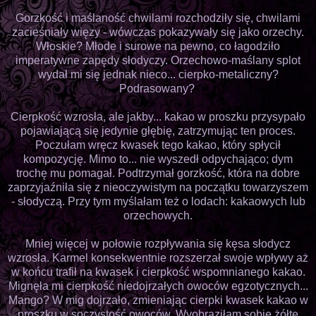
Gorzkość i maślaność chwilami rozchodziły się, chwilami
zacieśniały więzy - wówczas pokazywały się jako orzechy.
Włoskie? Młode i surowe na pewno, co łagodziło
imperatywne zapędy słodyczy. Orzechowo-maślany splot
wydał mi się jednak nieco... cierpko-metaliczny?
Podrasowany?
Cierpkość wzrosła, ale jakby... kakao w proszku przysypało
pojawiającą się jedynie głębię, zatrzymując ten proces.
Poczułam wręcz kwasek tego kakao, który spłycił
kompozycję. Mimo to... nie wyszedł odpychająco; dym
trochę mu pomagał. Podtrzymał gorzkość, która na dobre
zaprzyjaźniła się z nieoczywistym na początku towarzyszem
- słodyczą. Przy tym myślałam też o lodach: kakaowych lub
orzechowych.
Mniej więcej w połowie rozpływania się kęsa słodycz
wzrosła. Karmel konsekwentnie rozszerzał swoje wpływy aż
w końcu trafił na kwasek i cierpkość wspomnianego kakao.
Mignęła mi cierpkość niedojrzałych owoców egzotycznych...
Mango? W mig dojrzało, zmieniając cierpki kwasek kakao w
proszku w soczystość owoców. Wyobraziłam sobie żółte