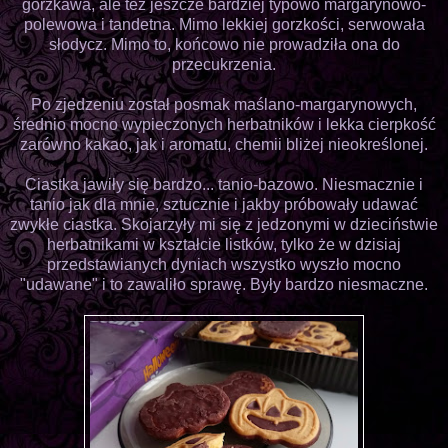
gorzkawa, ale też jeszcze bardziej typowo margarynowo-
polewowa i tandetna. Mimo lekkiej gorzkości, serwowała
słodycz. Mimo to, końcowo nie prowadziła ona do
przecukrzenia.
Po zjedzeniu został posmak maślano-margarynowych,
średnio mocno wypieczonych herbatników i lekka cierpkość
zarówno kakao, jak i aromatu, chemii bliżej nieokreślonej.
Ciastka jawiły się bardzo... tanio-bazowo. Niesmacznie i
tanio jak dla mnie, sztucznie i jakby próbowały udawać
zwykłe ciastka. Skojarzyły mi się z jedzonymi w dzieciństwie
herbatnikami w kształcie listków, tylko że w dzisiaj
przedstawianych dyniach wszystko wyszło mocno
"udawane" i to zawaliło sprawę. Były bardzo niesmaczne.