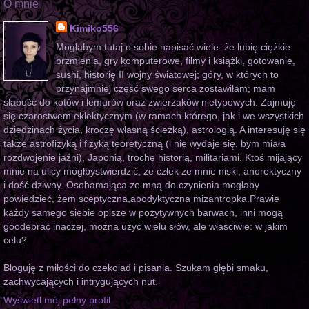
O mnie
Kimiko556
Mogłabym tutaj o sobie napisać wiele: że lubię ciężkie
brzmienia, gry komputerowe, filmy i książki, gotowanie,
sushi, historię II wojny światowej; góry, w których to
przynajmniej część swego serca zostawiłam; mam
słabość do kotów i lemurów oraz zwierzaków nietypowych. Zajmuję
się czarostwem eklektycznym (w ramach którego, jak i we wszystkich
dziedzinach życia, kroczę własną ścieżką), astrologią. A interesuję się
także astrofizyką i fizyką teoretyczną (i nie wydaje się, bym miała
rozdwojenie jaźni), Japonią, trochę historią, militariami. Ktoś mijający
mnie na ulicy mógłbystwierdzić, że człek ze mnie niski, anorektyczny
i dość dziwny. Osobamająca ze mną do czynienia mogłaby
powiedzieć, żem sceptyczna,apodyktyczna mizantropka.Prawie
każdy samego siebie opisze w pozytywnych barwach, inni mogą
goodebrać inaczej, można użyć wielu słów, ale właściwie: w jakim
celu?
Bloguję z miłości do czekolad i pisania. Szukam głębi smaku,
zachwycających i intrygujących nut.
Wyświetl mój pełny profil