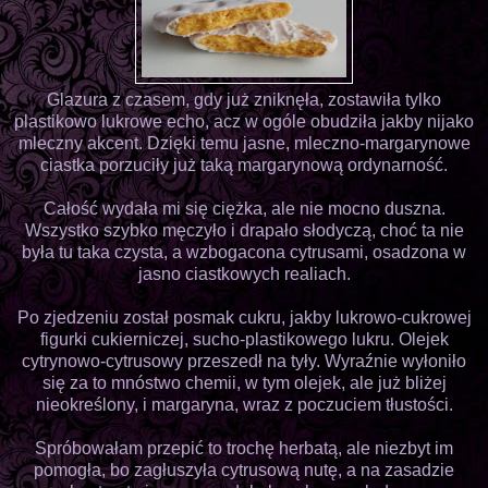
Glazura z czasem, gdy już zniknęła, zostawiła tylko
plastikowo lukrowe echo, acz w ogóle obudziła jakby nijako
mleczny akcent. Dzięki temu jasne, mleczno-margarynowe
ciastka porzuciły już taką margarynową ordynarność.
Całość wydała mi się ciężka, ale nie mocno duszna.
Wszystko szybko męczyło i drapało słodyczą, choć ta nie
była tu taka czysta, a wzbogacona cytrusami, osadzona w
jasno ciastkowych realiach.
Po zjedzeniu został posmak cukru, jakby lukrowo-cukrowej
figurki cukierniczej, sucho-plastikowego lukru. Olejek
cytrynowo-cytrusowy przeszedł na tyły. Wyraźnie wyłoniło
się za to mnóstwo chemii, w tym olejek, ale już bliżej
nieokreślony, i margaryna, wraz z poczuciem tłustości.
Spróbowałam przepić to trochę herbatą, ale niezbyt im
pomogła, bo zagłuszyła cytrusową nutę, a na zasadzie