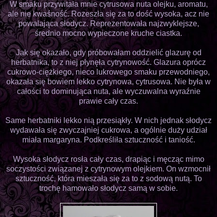
W smaku przywitała mnie cytrusowa nuta olejku, aromatu,
ale nie kwaśność. Rozeszła się za to dość wysoka, acz nie
powalająca słodycz. Reprezentowała najzwyklejsze,
średnio mocno wypieczone kruche ciastka.
Jak się okazało, gdy próbowałam oddzielić glazurę od
herbatnika, to z niej płynęła cytrynowość. Glazura oprócz
cukrowo-ciężkiego, nieco lukrowego smaku przewodniego,
okazała się bowiem lekko cytrynowa, cytrusowa. Nie była w
całości to dominująca nuta, ale wyczuwalna wyraźnie
prawie cały czas.
Same herbatniki lekko nią przesiąkły. W nich jednak słodycz
wydawała się zwyczajniej cukrowa, a ogólnie duży udział
miała margaryna. Podkreśliła sztuczność i taniość.
Wysoka słodycz rosła cały czas, drapiąc i męcząc mimo
soczystości związanej z cytrynowym olejkiem. On wzmocnił
sztuczność, która mieszała się za to z sodową nutą. To
trochę hamowało słodycz samą w sobie.