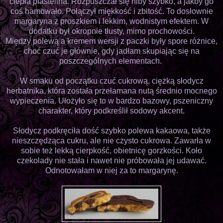
ciepła plastelina. Rozpuszczał się niby szybko, a jakby go
coś hamowało. Połączył miękkość i zbitość. To dosłownie
margaryna z proszkiem i lekkim, wodnistym efektem. W
dodatku był okropnie tłusty, mimo prochowości.
Między polewą a kremem wersji z paczki były spore różnice,
choć czuć je głównie, gdy jadłam skupiając się na
poszczególnych elementach.
W smaku od początku czuć cukrową, ciężką słodycz
herbatnika, która została przełamana nutą średnio mocnego
wypieczenia. Ułożyło się to w bardzo bazowy, pszeniczny
charakter, który podkreślił sodowy akcent.
Słodycz podkręciła dość szybko polewa kakaowa, także
nieszczędząca cukru, ale nie czysto cukrowa. Zawarła w
sobie też lekką cierpkość, obietnicę gorzkości. Koło
czekolady nie stała i nawet nie próbowała jej udawać.
Odnotowałam w niej za to margarynę.