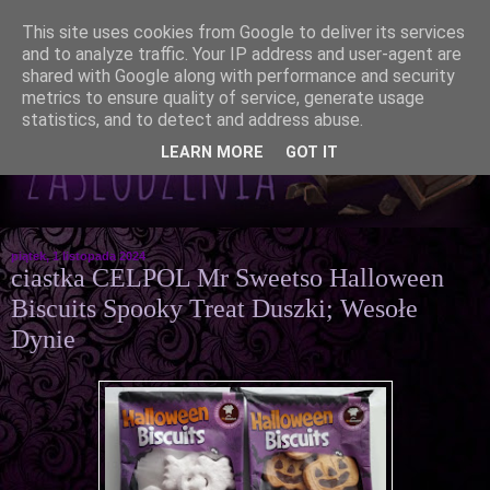
This site uses cookies from Google to deliver its services
and to analyze traffic. Your IP address and user-agent are
shared with Google along with performance and security
metrics to ensure quality of service, generate usage
statistics, and to detect and address abuse.
LEARN MORE
GOT IT
piątek, 1 listopada 2024
ciastka CELPOL Mr Sweetso Halloween
Biscuits Spooky Treat Duszki; Wesołe
Dynie