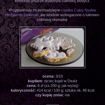
kontrastu jeszcze wydobyła cukrową słodycz.
Przypomniały mi beznadziejne
ciastka Cukry Nyskie
Herbatniki Stokłoski
, ale właśnie wzbogacone o lukrowo-
cukrową skorupkę.
ocena:
3/10
kupiłam:
ojciec kupił w Dealz
cena:
6 zł (za 200 g; jak wyżej)
kaloryczność:
414 kcal / 100 g; sztuka ok. 46 kcal
czy kupię znów:
nie
-----------