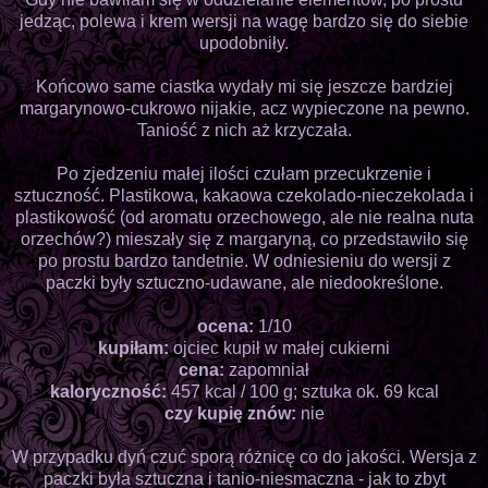
jedząc, polewa i krem wersji na wagę bardzo się do siebie
upodobniły.
Końcowo same ciastka wydały mi się jeszcze bardziej
margarynowo-cukrowo nijakie, acz wypieczone na pewno.
Taniość z nich aż krzyczała.
Po zjedzeniu małej ilości czułam przecukrzenie i
sztuczność. Plastikowa, kakaowa czekolado-nieczekolada i
plastikowość (od aromatu orzechowego, ale nie realna nuta
orzechów?) mieszały się z margaryną, co przedstawiło się
po prostu bardzo tandetnie. W odniesieniu do wersji z
paczki były sztuczno-udawane, ale niedookreślone.
ocena:
1/10
kupiłam:
ojciec kupił w małej cukierni
cena:
zapomniał
kaloryczność:
457 kcal / 100 g; sztuka ok. 69 kcal
czy kupię znów:
nie
W przypadku dyń czuć sporą różnicę co do jakości. Wersja z
paczki była sztuczna i tanio-niesmaczna - jak to zbyt