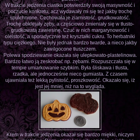
W trakcie jedzenia ciastka potwierdziły swoją masywność i
poczucie konkretu, acz wydawały mi się też jakby trochę
spulchnione. Cechowała je ziarnistość, grudkowatość.
Trochę obklejały zęby, a częściowo zmieniały się w tłusto-
grudkowatą zawiesinę. Czuć w nich margarynowość i
oleistość, a sporadycznie też kryształki cukru. To herbatniki
typu ciężkiego. Nie były jednak bardzo twarde, a nieco jakby
zawilgocone tłuszczem.
Polewa spodziewanie okazała się ulepkowato-plastelinowa.
Bardzo łatwo ją zeskrobać np. zębami. Rozpuszczała się w
tempie umiarkowanie szybkim. Była śliskawa i tłusta,
rzadka, ale jednocześnie nieco gumiasta. Z czasem
ujawniała też lekką pylistość, proszkowość. Okazało się, iż
jest jej mniej, niż na to wygląda.
Krem w trakcie jedzenia okazał się bardzo miękki, niczym