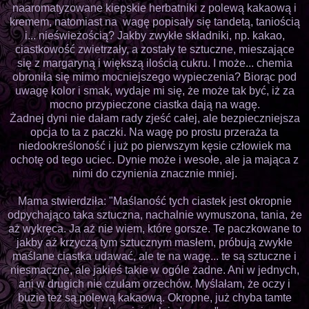
naaromatyzowane kiepskie herbatniki z polewą kakaową i
kremem, natomiast na wagę popisały się tandetą, taniością
i... nieświeżością? Jakby zwykłe składniki, np. kakao,
ciastkowość zwietrzały, a zostały te sztuczne, mieszające
się z margaryną i większą ilością cukru. I może... chemia
obroniła się mimo mocniejszego wypieczenia? Biorąc pod
uwagę kolor i smak, wydaje mi się, że może tak być, iż za
mocno przypieczone ciastka dają na wagę.
Żadnej dyni nie dałam rady zjeść całej, ale bezpieczniejsza
opcja to ta z paczki. Na wagę po prostu przeraża ta
niedookreśloność i już po pierwszym kęsie człowiek ma
ochotę od tego uciec. Dynie może i wesołe, ale ja mająca z
nimi do czynienia znacznie mniej.
Mama stwierdziła: "Maślaność tych ciastek jest okropnie
odpychająco taka sztuczna, nachalnie wymuszona, tania, że
aż wykręca. Ja aż nie wiem, które gorsze. Te paczkowane to
jakby aż krzyczą tym sztucznym masłem, próbują zwykłe
maślane ciastka udawać, ale te na wagę... te są sztuczne i
niesmaczne, ale jakieś takie w ogóle żadne. Ani w jednych,
ani w drugich nie czułam orzechów. Myślałam, że oczy i
buzie też są polewą kakaową. Okropne, już chyba tamte