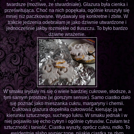
twardsze (możliwe, że stwardniałe). Glazura była cienka i
prześwitująca. Choć na nich popękała, ogólnie kruszyły się
mniej niż paczkowane. Wydawały się konkretne i zbite. W
trakcie jedzenia odebrałam je jako dziwnie utwardzone i
jednocześnie jakby rozmiękłe od tłuszczu. To było bardzo
dziwne wrażenie.
W smaku wydały mi się o wiele bardziej cukrowe, słodsze, a
tym samym prostsze (w gorszym sensie). Samo ciastko dało
się poznać jako mieszanka cukru, margaryny i chemii.
Cukrowa glazura dopełniła cukrowość, kierując ją w
kierunku sztucznego, suchego lukru. W smaku jednak i w
niej pojawiło się echo cytryn i ogólnie cytrusów. Czułam też
sztuczność i taniość. Ciastka wyszły, oprócz cukru, mdło. To
ewidentnie słabo wypieczone, nijakie ciastka ze złym