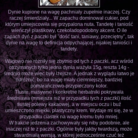
Dynie kupione na wagę pachniały zupełnie inaczej. Czy
raczej śmierdziały... W zapachu dominował cukier, pod
którym umiejscowiła się przypalona nuta. Tandetę i taniość
wieńczył plastikowy, czekoladopodobny akcent. O ile
zapach dyń z paczki był "dość tani, taniawy, przeciętny", tak
dynie na wagę to definicja odpychającej, nijakiej taniości i
tandety.
Wagowo nie różniły się zbytnio od tych z paczki, acz wśród
otrzymanych tylko jedna dynia ważyła 15g, reszta 14g -
średnio może więc były lżejsze. A jednak z wyglądu łatwo je
odróżnić, bo na wagę miały ciemniejszy, bardziej
pomarańczowo-przypieczony kolor.
Tłuste, masywne i konkretne herbatniki pokrywała
średniawa (mniejsza niż w przypadku tych z paczki) ilość
tłustej polewy kakaowej, a w miejscu oczu i buź
umieszczono miękki, plastyczny krem. Wydaje mi się, że w
przypadku ciastek na wagę kremu było mniej.
W trakcie jedzenia zachowywały się niby podobnie, ale
inaczej niż te z paczki. Ogólnie były jakby twardszą, może
stwardniałą wersją, w której jednocześnie czuć też