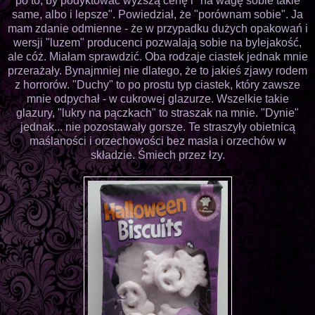
po to, by podyktować wyższą cenę i "na wagę sobie takie
same, albo i lepsze". Powiedział, że "porównam sobie". Ja
mam zdanie odmienne - że w przypadku dużych opakowań i
wersji "luzem" producenci pozwalają sobie na bylejakość,
ale cóż. Miałam sprawdzić. Oba rodzaje ciastek jednak mnie
przerażały. Bynajmniej nie dlatego, że to jakieś zjawy rodem
z horrorów. "Duchy" to po prostu typ ciastek, który zawsze
mnie odpychał - w cukrowej glazurze. Wszelkie takie
glazury, "lukry na pączkach" to straszak na mnie. "Dynie"
jednak... nie pozostawały gorsze. Te straszyły obietnicą
maślaności i orzechowości bez masła i orzechów w
składzie. Śmiech przez łzy.