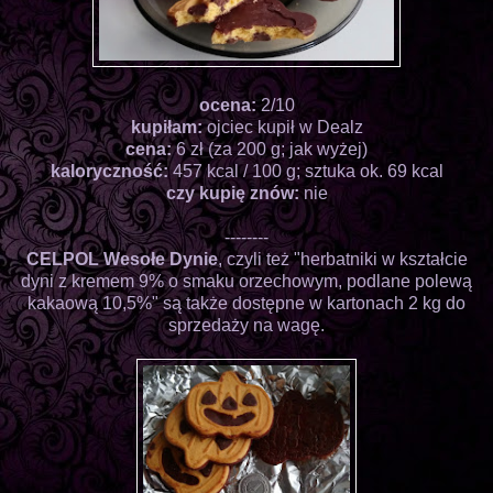
ocena:
2/10
kupiłam:
ojciec kupił w Dealz
cena:
6 zł (za 200 g; jak wyżej)
kaloryczność:
457 kcal / 100 g; sztuka ok. 69 kcal
czy kupię znów:
nie
--------
CELPOL Wesołe Dynie
, czyli też "herbatniki w kształcie
dyni z kremem 9% o smaku orzechowym, podlane polewą
kakaową 10,5%" są także dostępne w kartonach 2 kg do
sprzedaży na wagę.