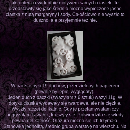
akcentem i ewidentnie motywem samych ciastek. Te
przedstawiły się jako średnio mocno wypieczone jasne
ciastka z nutą margaryny i sody. Całościowo nie wyszło to
duszno, ale przyjemnie też nie.
W paczce było 19 duchów, przedzielonych papierem
(pewnie by lepiej wyglądały).
Jeden duch z paczki (zważyłam z 6 sztuk) ważył 11g. W
dotyku ciastka wydawały się twardawe, ale nie ciężkie.
Wyszły raczej delikatnie. Gdy je przełamywałam czy
odgryzałam kawałek, kruszyły się. Potwierdziła się wtedy
pewna delikatność. Glazura mocno się ich trzymała.
Stanowiła jednolitą, średnio grubą warstwę na wierzchu. Na