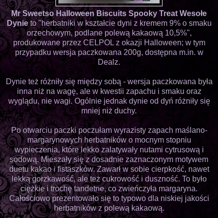
Mr Sweetso Halloween Biscuits Spooky Treat Wesołe
Dynie
to "herbatniki w kształcie dyni z kremem 9% o smaku
orzechowym, podlane polewą kakaową 10,5%",
produkowane przez CELPOL z okazji Halloween; w tym
przypadku wersja paczkowana 200g, dostępna m.in. w
Dealz.
Dynie też różniły się między sobą - wersja paczkowana była
inna niż na wagę, ale w kwestii zapachu i smaku oraz
wyglądu, nie wagi. Ogólnie jednak dynie od dyń różniły się
mniej niż duchy.
Po otwarciu paczki poczułam wyrazisty zapach maślano-
margarynowych herbatników o mocnym stopniu
wypieczenia, które lekko zalatywały nutami cytrusową i
sodową. Mieszały się z dosadnie zaznaczonym motywem
duetu kakao i fistaszków. Zawarł w sobie cierpkość, nawet
lekką gorzkawość, ale też cukrowość i duszność. To było
ciężkie i trochę tandetne, co zwieńczyła margaryna.
Całościowo prezentowało się to typowo dla niskiej jakości
herbatników z polewą kakaową.