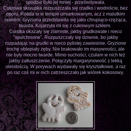
spodzie było jej mniej - prześwitywała.
Cukrowa skorupka rozpuszczała się rzadko i wodniście, bez
oporu. Robiła to w tempie umiarkowanym, acz z malutkim
oporem. Gryziona przedstawiła się jako chrupiąco-rzężąca,
twarda. Kojarzyła mi się z cukrowym szkłem.
Ciastka okazały się ziarniste, jakby grudkowate i nieco
"spulchnione". Rozpuszczały się dziwnie, bo jakby
rozpadając na grudki w nieco pylistej zawiesinie. Gryzione
trochę oblepiały zęby. Nie brakowało im masywności, ale
nie były mocno twarde. Mimo suchości, czułam w nich też
jakby zatłuszczenie. Połączyły margarynowość z lekką
oleistością. W porywach wydawały się kryształkowe, a raz
po raz coś mi w nich zatrzeszczało jak wiórek kokosowy.