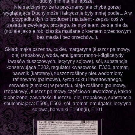
duchy minimalnie lepsze."
Nie sądziłyśmy, że to przyznamy, ale chyba gorzej
wyglądające Duchy może i faktycznie były mniej podłe... A w
przypadku dyń to producent ma talent - zepsuł coś w
zasadzie zwykłego, prostego, że myślałam, że się nie da
(no, ale jak się robi ciastka maślane z kremem orzechowym
bez masła i bez orzechów...).
Skład: mąka pszenna, cukier, margaryna (tłuszcz palmowy,
olej rzepakowy, woda, emulgator: mono-i-diglicerydy
kwasów tłuszczowych, lecytyny sojowe), sól, substancja
konserwująca E202, regulator kwasowości E330, aromat,
barwnik (karoteny), tłuszcz roślinny nieuwodorniony
rafinowany (palmowy), syrop cukru inwertowanego,
serwatka (z mleka) w proszku, oleje roślinne (palmowy,
rzepakowy), tłuszcz palmowy częściowo utwardzony, kakao
o obniżonej zawartości tłuszczu, olej rzepakowy, substancja
spulchniająca: E500, E503, sól, aromat, emulgator: lecytyna
sojowa, barwniki E160b(ii), E101