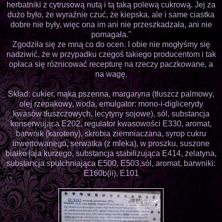
herbatniki z cytrusową nutą i tą taką polewą cukrową. Jej za
dużo było, że wyraźnie czuć, że kiepska, ale i same ciastka
dobre nie były, więc ona im ani nie przeszkadzała, ani nie
pomagała."
Zgodziła się ze mną co do ocen. I obie nie mogłyśmy się
nadziwić, że w przypadku czegoś takiego producentom i tak
opłaca się różnicować recepturę na rzeczy paczkowane, a
na wagę.
Skład: cukier, mąka pszenna, margaryna (tłuszcz palmowy,
olej rzepakowy, woda, emulgator: mono-i-diglicerydy
kwasów tłuszczowych, lecytyny sojowe), sól, substancja
konserwująca E202, regulator kwasowości E330, aromat,
barwnik (karoteny), skrobia ziemniaczana, syrop cukru
inwertowanego, serwatka (z mleka), w proszku, suszone
białko jaja kurzego, substancja stabilizująca E414, żelatyna,
substancja spulchniająca E500, E503,sól, aromat, barwniki:
E160b(ii), E101