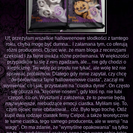
Uf, przeżyłam wszelkie halloweenowe słodkości z tamtego
roku, chyba mogę być dumna... I załamana tym, co oferują
różni producenci. Ojciec wie, że mam bloga z recenzjami
czekolad i za fajne uważa różne porównania. W większości
przypadków tu się z nim zgadzam, ale... nie gdy chodzi o
kiepściznę. Tej wolę po prostu nie tykać, ale wolę też nie
sprawiać problemów. Dlatego gdy mnie zapytał, czy chcę
"do porównania fajne halloweenowe ciasta", zaczął mi
wymieniać co i jak, przystałam na "ciastka dynie". On często
się oburza na "kręcenie nosem", gdy ktoś np. nie lubi
czegoś, co on. Wyszłam z założenia, że to pewnie będą
najzwyklejsze, niebudzące emocji ciastka. Myliłam się. To,
czym ojciec mnie obdarował... cóż. Było tego trochę. Otóż
kupił dwa rodzaje ciastek firmy Celpol, a także teoretycznie
te same ciastka, tego samego producenta, ale w wersji "na
wagę". On ma zdanie, że "wymyślne opakowania" są tylko