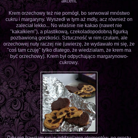
akcent.
Krem orzechowy też nie pomógł, bo serwował mnóstwo
cukru i margaryny. Wyszedł w tym aż mdły, acz również on
zaleciał lekko... No właśnie nie kakao (nawet nie
"kakałkiem"), a plastikową, czekoladopodobną figurką
pozbawioną gorzkości. Sztuczność w nim czułam, ale
orzechowej nuty raczej nie (uwierzę, że wydawało mi się, że
"coś tam czuję" tylko dlatego, że wiedziałam, że krem ma
być orzechowy). Krem był odpychająco margarynowo-
cukrowy.
Gdy nie bawiłam się w oddzielanie elementów, po prostu