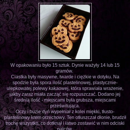
W opakowaniu było 15 sztuk. Dynie ważyły 14 lub 15
gramów.
Ciastka były masywne, twarde i ciężkie w dotyku. Na
spodzie była spora ilość plastelinowej, plastycznie-
ulepkowatej polewy kakaowej, która sprawiała wrażenie,
jakby zaraz miała zacząć się rozpuszczać. Dodano jej
średnią ilość - miejscami była grubsza, miejscami
prześwitująca.
Oczy i buzie dyń wypełniał z kolei miękki, tłusto-
plastelinowy krem orzechowy. Ten otłuszczał dłonie, brudził
trochę wszystko, co dotknął i łatwo zostawić w nim odciski
palców.