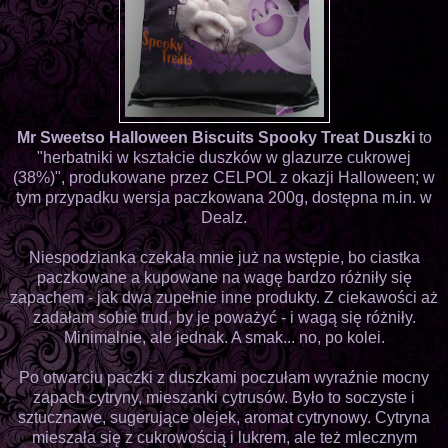
Mr Sweetso Halloween Biscuits Spooky Treat Duszki
to
"herbatniki w kształcie duszków w glazurze cukrowej
(38%)", produkowane przez CELPOL z okazji Halloween; w
tym przypadku wersja paczkowana 200g, dostępna m.in. w
Dealz.
Niespodzianka czekała mnie już na wstępie, bo ciastka
paczkowane a kupowane na wagę bardzo różniły się
zapachem - jak dwa zupełnie inne produkty. Z ciekawości aż
zadałam sobie trud, by je poważyć - i wagą się różniły.
Minimalnie, ale jednak. A smak... no, po kolei.
Po otwarciu paczki z duszkami poczułam wyraźnie mocny
zapach cytryny, mieszanki cytrusów. Było to soczyste i
sztucznawe, sugerujące olejek, aromat cytrynowy. Cytryna
mieszała się z cukrowością i lukrem, ale też mlecznym