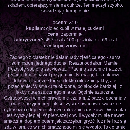
składem, opierającym się na cukrze. Ten męczył szybko,
zasładzając kompletnie.
ocena:
2/10
kupiłam:
ojciec kupił w małej cukierni
cena:
zapomniał
kaloryczność:
457 kcal / 100 g; sztuka ok. 69 kcal
czy kupię znów:
nie
Żadnego z ciastek nie dałam rady zjeść całego - suma
summarum jednego ducha. Resztę oddałam Mamie.
Pozwolę sobie ją zacytować: "Pachną zupełnie inaczej,
jedne i drugie nawet przyjemnie. Na wagę tak cukrowo-
lukrowo, bardzo słodko i lekko mlecznie jakby, ale
przeciętnie. W smaku te okropne, bo słodkie bardziej i z
jakby nutą sztucznego mleka. Ogólnie sztuczne.
Cytrusowości w nich prawie nie czułam. Z paczki pachniały
o wiele przyjemniej, tak soczyście-owocowo, wyraźnie
cytrusowo i dopiero cukrowo-mlecznie ciastkowo. W smaku
też wyszły lepiej. W pierwszej chwili wydały mi się nawet
smaczne, dopiero potem jak zaczęłam gryźć, już nie i aż się
zdziwiłam, co w nich smacznego mi się wydało. Takie tanie