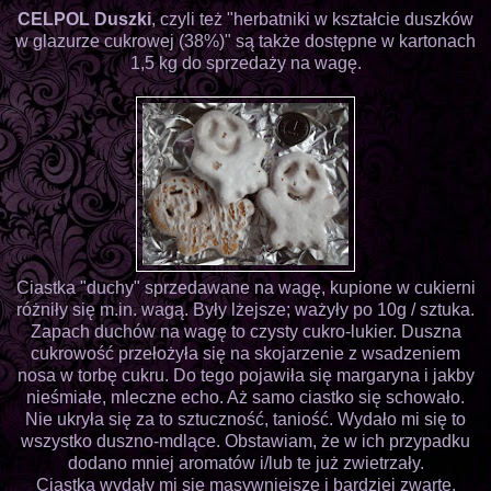
CELPOL Duszki
, czyli też "herbatniki w kształcie duszków
w glazurze cukrowej (38%)" są także dostępne w kartonach
1,5 kg do sprzedaży na wagę.
Ciastka "duchy" sprzedawane na wagę, kupione w cukierni
różniły się m.in. wagą. Były lżejsze; ważyły po 10g / sztuka.
Zapach duchów na wagę to czysty cukro-lukier. Duszna
cukrowość przełożyła się na skojarzenie z wsadzeniem
nosa w torbę cukru. Do tego pojawiła się margaryna i jakby
nieśmiałe, mleczne echo. Aż samo ciastko się schowało.
Nie ukryła się za to sztuczność, taniość. Wydało mi się to
wszystko duszno-mdlące. Obstawiam, że w ich przypadku
dodano mniej aromatów i/lub te już zwietrzały.
Ciastka wydały mi się masywniejsze i bardziej zwarte,