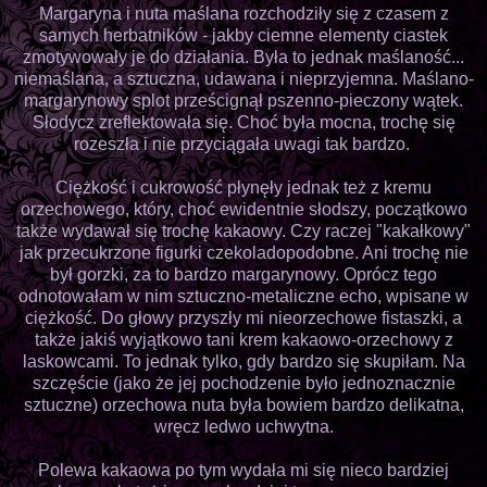
Margaryna i nuta maślana rozchodziły się z czasem z
samych herbatników - jakby ciemne elementy ciastek
zmotywowały je do działania. Była to jednak maślaność...
niemaślana, a sztuczna, udawana i nieprzyjemna. Maślano-
margarynowy splot prześcignął pszenno-pieczony wątek.
Słodycz zreflektowała się. Choć była mocna, trochę się
rozeszła i nie przyciągała uwagi tak bardzo.
Ciężkość i cukrowość płynęły jednak też z kremu
orzechowego, który, choć ewidentnie słodszy, początkowo
także wydawał się trochę kakaowy. Czy raczej "kakałkowy"
jak przecukrzone figurki czekoladopodobne. Ani trochę nie
był gorzki, za to bardzo margarynowy. Oprócz tego
odnotowałam w nim sztuczno-metaliczne echo, wpisane w
ciężkość. Do głowy przyszły mi nieorzechowe fistaszki, a
także jakiś wyjątkowo tani krem kakaowo-orzechowy z
laskowcami. To jednak tylko, gdy bardzo się skupiłam. Na
szczęście (jako że jej pochodzenie było jednoznacznie
sztuczne) orzechowa nuta była bowiem bardzo delikatna,
wręcz ledwo uchwytna.
Polewa kakaowa po tym wydała mi się nieco bardziej