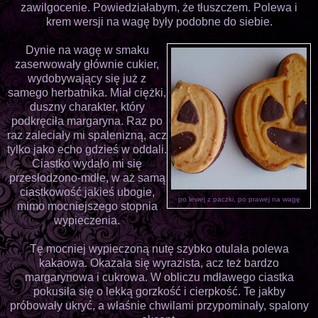
zawilgocenie. Powiedziałabym, że tłuszczem. Polewa i
krem wersji na wagę były podobne do siebie.
Dynie na wagę w smaku
zaserwowały głównie cukier,
wydobywający się już z
samego herbatnika. Miał ciężki,
duszny charakter, który
podkręciła margaryna. Raz po
raz zaleciały mi spalenizną, acz
tylko jako echo gdzieś w oddali.
Ciastko wydało mi się
przesłodzono-mdłe, w aż samą
ciastkowość jakieś ubogie,
po lewej z paczki, po prawej na wagę
mimo mocniejszego stopnia
wypieczenia.
Tę mocniej wypieczoną nutę szybko otulała polewa
kakaowa. Okazała się wyrazista, acz też bardzo
margarynowa i cukrowa. W obliczu mdławego ciastka
pokusiła się o lekką gorzkość i cierpkość. Te jakby
próbowały ukryć, a właśnie chwilami przypominały, spalony