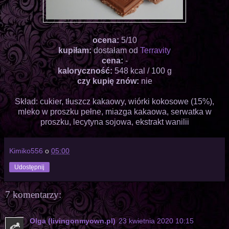
ocena:
5/10
kupiłam:
dostałam od
Terravity
cena:
-
kaloryczność:
548 kcal / 100 g
czy kupię znów:
nie
Skład: cukier, tłuszcz kakaowy, wiórki kokosowe (15%),
mleko w proszku pełne, miazga kakaowa, serwatka w
proszku, lecytyna sojowa, ekstrakt wanilii
Kimiko556
o
05:00
Udostępnij
7 komentarzy:
Olga (livingonmyown.pl)
23 kwietnia 2020 10:15