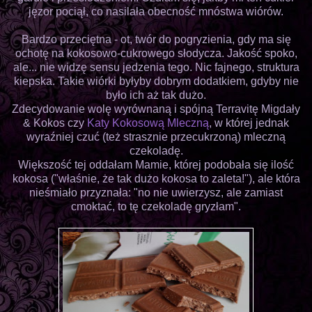
jęzor pociął, co nasilała obecność mnóstwa wiórów.
Bardzo przeciętna - ot, twór do pogryzienia, gdy ma się
ochotę na kokosowo-cukrowego słodycza. Jakość spoko,
ale... nie widzę sensu jedzenia tego. Nic fajnego, struktura
kiepska. Takie wiórki byłyby dobrym dodatkiem, gdyby nie
było ich aż tak dużo.
Zdecydowanie wolę wyrównaną i spójną Terravitę Migdały
& Kokos czy
Katy Kokosową Mleczną
, w której jednak
wyraźniej czuć (też strasznie przecukrzoną) mleczną
czekoladę.
Większość tej oddałam Mamie, której podobała się ilość
kokosa ("właśnie, że tak dużo kokosa to zaleta!"), ale która
nieśmiało przyznała: "no nie uwierzysz, ale zamiast
cmoktać, to tę czekoladę gryzłam".