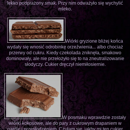
lekko podprażony smak. Przy nim odważyło się wychylić
mleko.
Wiórki gryzione bliżej końca
wydały się wnosić odrobinkę orzeźwienia... albo chociaż
przerwy od cukru. Kiedy czekolada zniknęła, smakowo
dominowały, ale nie przełożyło się to na zneutralizowanie
słodyczy. Cukier dręczył niemiłosiernie.
W posmaku wprawdzie zostały
wiórki kokosowe, ale do pary z cukrowym drapaniem w
gardle i przesłodzeniem. Czułam się, jakby mi ten cukier