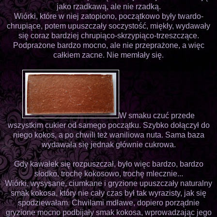
jako rzadkawą, ale nie rzadką.
Wiórki, które w niej zatopiono, początkowo były twardo-
chrupiące, potem upuszczały soczystość, miękły, wydawały
się coraz bardziej chrupiąco-skrzypiąco-trzeszczące.
Podprażone bardzo mocno, ale nie przeprażone, a więc
całkiem zacne. Nie memłały się.
W smaku czuć przede
wszystkim cukier od samego początku. Szybko dołączył do
niego kokos, a po chwili też waniliowa nuta. Sama baza
wydawała się jednak głównie cukrowa.
Gdy kawałek się rozpuszczał, było więc bardzo, bardzo
słodko, trochę kokosowo, trochę mlecznie...
Wiórki, wysysane, ciumkane i gryzione upuszczały naturalny
smak kokosa, który nie cały czas był tak wyrazisty, jak się
spodziewałam. Chwilami mdławe, dopiero porządnie
gryzione mocno podbijały smak kokosa, wprowadzając jego