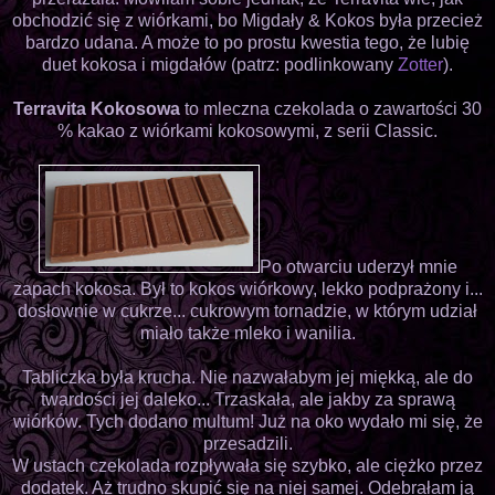
obchodzić się z wiórkami, bo Migdały & Kokos była przecież
bardzo udana. A może to po prostu kwestia tego, że lubię
duet kokosa i migdałów (patrz: podlinkowany
Zotter
).
Terravita Kokosowa
to mleczna czekolada o zawartości 30
% kakao z wiórkami kokosowymi, z serii Classic.
Po otwarciu uderzył mnie
zapach kokosa. Był to kokos wiórkowy, lekko podprażony i...
dosłownie w cukrze... cukrowym tornadzie, w którym udział
miało także mleko i wanilia.
Tabliczka była krucha. Nie nazwałabym jej miękką, ale do
twardości jej daleko... Trzaskała, ale jakby za sprawą
wiórków. Tych dodano multum! Już na oko wydało mi się, że
przesadzili.
W ustach czekolada rozpływała się szybko, ale ciężko przez
dodatek. Aż trudno skupić się na niej samej. Odebrałam ją