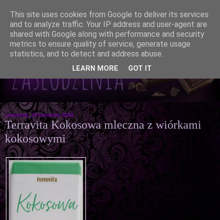
This site uses cookies from Google to deliver its services
and to analyze traffic. Your IP address and user-agent are
shared with Google along with performance and security
metrics to ensure quality of service, generate usage
statistics, and to detect and address abuse.
LEARN MORE
GOT IT
czwartek, 23 kwietnia 2020
Terravita Kokosowa mleczna z wiórkami
kokosowymi