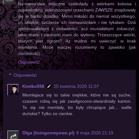
No-name'owe mleczne czekolady z wiórkami kokosa i
superdrobno pokruszonymi orzechami ZAWSZE znajdowały
się w barku dziadka. Mimo miłości do niemal wszystkiego,
co słodkie, szczerze ich nienawidziłam i nie tykałam. Dziś
spróbowałabym z ciekawości, acz musiałabym zobaczyć,
jakie marki i niemarki mam do wyboru. Trzeszczące wiórki,
których jest ogrom? Aż trudno mi uwierzyć w brak
memłania. Może inaczej rozumiemy to zjawisko (jak
ziemistość).
Odpowiedz
Odpowiedzi
Kimiko556
25 kwietnia 2020 11:07
Memłajace się to takie miękkie, które nie są suche,
czasem robią się jak zawilgocono-stwardniały karton.
Te się nie memłały, bo były chrupiące jak... wafle
duńskie? Tylko że cienkie.
Olga (livingonmyown.pl)
8 maja 2020 21:19