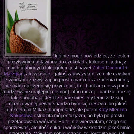
Ogólnie mogę powiedzieć, że jestem
pozytywnie nastawiona do czekolad z kokosem, jedną z
moich ulubionych tak ogółem jest nawet
Zotter Coconut +
Marzipan
, ale właśnie... jakoś zauważyłam, że o ile czystym
z wiórkami zazwyczaj po prostu mam do zarzucenia mniej,
nie mam do czego się przyczepić, to... bardziej cieszą mnie
nadziewane (najlepiej ciemne), albo raczej... bardziej mi się
takie podobają. Jeszcze parę miesięcy temu z dzisiaj
recenzowanej pewnie bardzo bym się cieszyła, bo jakoś
umknęła mi Milka Champiolade, ale potem
Katy Mleczna
Kokosowa
ostudziła mój entuzjazm, bo była po prostu
przeładowana wiórami. Po tej nie wiedziałam, czego się
spodziewać, ale ilość cukru i wiórków w składzie jakoś mnie
przerażała. Mówiłam sobie jednak, że Terravita wie, jak