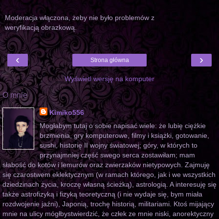
Moderacja włączona, żeby nie było problemów z
weryfikacją obrazkową.
‹
›
Strona główna
Wyświetl wersję na komputer
O mnie
Kimiko556
Mogłabym tutaj o sobie napisać wiele: że lubię ciężkie
brzmienia, gry komputerowe, filmy i książki, gotowanie,
sushi, historię II wojny światowej; góry, w których to
przynajmniej część swego serca zostawiłam; mam
słabość do kotów i lemurów oraz zwierzaków nietypowych. Zajmuję
się czarostwem eklektycznym (w ramach którego, jak i we wszystkich
dziedzinach życia, kroczę własną ścieżką), astrologią. A interesuję się
także astrofizyką i fizyką teoretyczną (i nie wydaje się, bym miała
rozdwojenie jaźni), Japonią, trochę historią, militariami. Ktoś mijający
mnie na ulicy mógłbystwierdzić, że człek ze mnie niski, anorektyczny